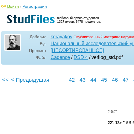
Войти
/
Регистрация
Файловый архив студентов.
1327 вузов, 5478 предметов.
korayakov
Добавил:
Опубликованный материал наруша
Национальный исследовательский у
Вуз:
[НЕСОРТИРОВАННОЕ]
Предмет:
Cadence
/
DSD 4
/ verilog_std
.pdf
Файл:
<<
< Предыдущая
42
43
44
45
46
47
#-%#''
221 12> " # 9 