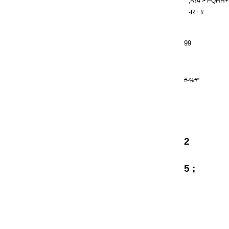
,R
!4 >
PQHH+
-R+ #
99
#-%#''
2
5 ;