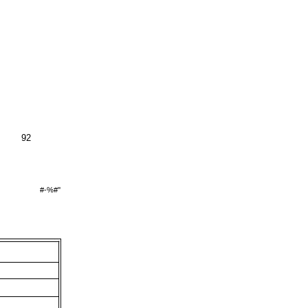
92
#-%#''