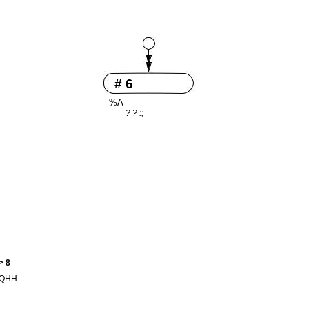
# 6
%A
? ? :;
> 8
QHH