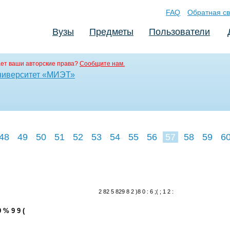
FAQ
Обратная св
Вузы
Предметы
Пользователи
ет ваши авторские права?
Сообщите нам.
ниверситет «МИЭТ»
48
49
50
51
52
53
54
55
56
57
58
59
6
2 82 5 829 8 2 )8 0 : 6 ;( ; 1 2 :
9 % 9 9 (