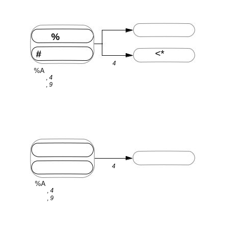
%
<*
#
4
%A
, 4
, 9
4
%A
, 4
, 9