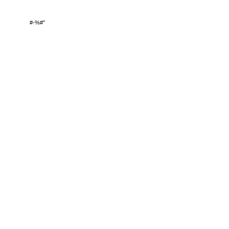
#-%#''