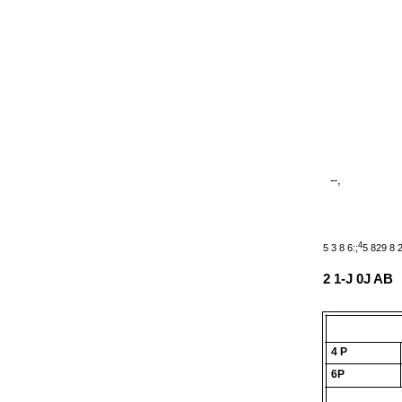
--,
4
5 3 8 6:;
5 829 8 2 
2 1-J 0J AB
4 P
6P