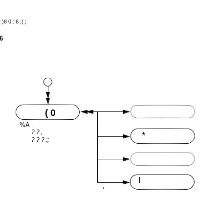
)8 0 : 6 ;( ;
 6
( 0
%A .
? ? ,
*
? ? ? :;
I
*