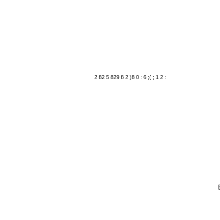
2 82 5 829 8 2 )8 0 : 6 ;( ; 1 2 :