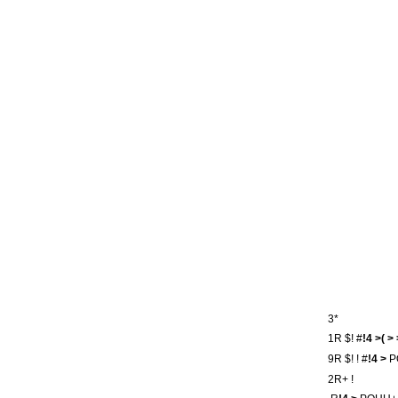
3*
1R $! #
!4 >( > 
9R $! ! #
!4 >
P
2R+ !