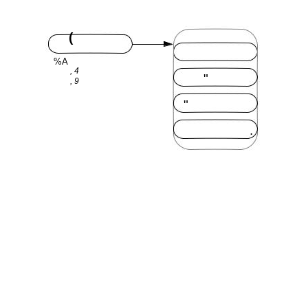
(
%A
, 4
"
, 9
"
.