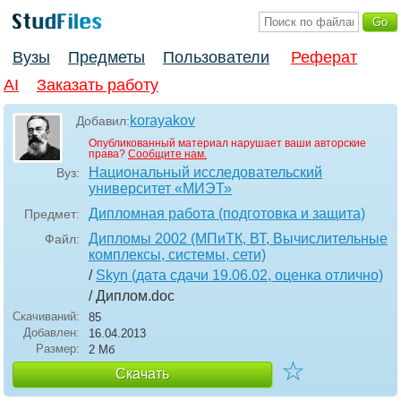
Вузы
Предметы
Пользователи
Реферат
AI
Заказать работу
korayakov
Добавил:
Опубликованный материал нарушает ваши авторские
права?
Сообщите нам.
Национальный исследовательский
Вуз:
университет «МИЭТ»
Дипломная работа (подготовка и защита)
Предмет:
Дипломы 2002 (МПиТК, ВТ, Вычислительные
Файл:
комплексы, системы, сети)
/
Skyn (дата сдачи 19.06.02, оценка отлично)
/ Диплом
.doc
Скачиваний:
85
Добавлен:
16.04.2013
Размер:
2 Мб
☆
Скачать