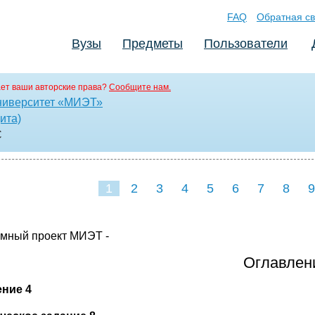
FAQ
Обратная св
Вузы
Предметы
Пользователи
ет ваши авторские права?
Сообщите нам.
ниверситет «МИЭТ»
ита)
C
1
2
3
4
5
6
7
8
9
16
17
18
1
мный проект МИЭТ -
Оглавлен
ние 4