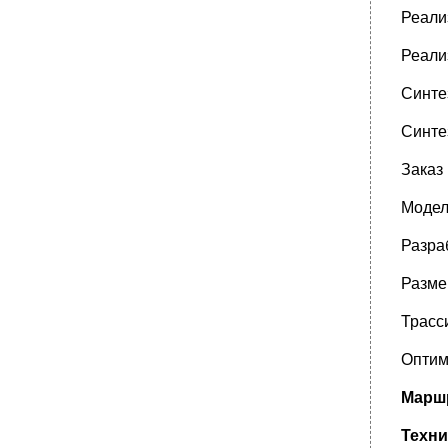
Технико-экономический анализ
Реали
прогрессивности принимаемого решения и
формирование исходных данных для
Реали
расчета
Выбор различных вариантов реализации
Синте
схемы для сравнения и приведения их к
сопоставимому виду
Синте
•
Расчет капитальных вложений
Расчет текущих затрат
Заказ
•
Расчет основных показателей
Модел
сравнительной экономической
эффективности
Разра
Расчет капитальных вложений
•
Расчет текущих затрат
Разме
Расчет основных показателей
сравнительной экономической
Трасс
эффективности
Оптим
•
Список принятых сокращений
Инженерно-психологические факторы при
Маршр
обработке программ на эвм. Экологическая
безопасность. Предисловие
Техни
•
Цели и задачи инженерно-психологического