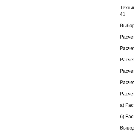
проектирования
Техни
Понятие интерфейса взаимодействия и
41
принципы его проектирования
•
Человек как звено обработки информации
Выбор
Зрительная система человека и ее
основные характеристики
Расче
•
Характеристики слухового аппарата
человека
Расче
Преобразование информации в
кратковременной памяти человека
Расче
•
Сенсомоторная деятельность оператора
Расче
Надежность выполнения операций
Надежность работы оператора с ручкой
Расче
управления
Расче
Задачи инженерно-психологического
проектирования взаимодействия человека и
эвм
а) Рас
•
Экология
б) Рас
Выводы по главе 6
Приложение а. Описание магистрального
Вывод
параллельного интерфейса (мпи) Общая