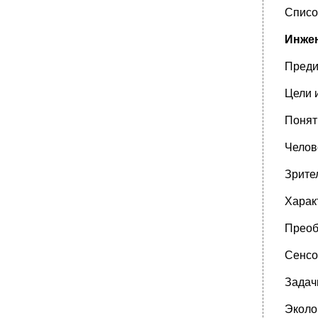
организация.
Списо
•
Функциональная организация.
Инжен
Временные диаграммы взаимодействия
сигналов мпи в выбранном режиме
Преди
Приложение б. Описание семисегментных
индикаторов
Цели 
Приложение в. Описание бмк 5501хм2
Понят
Челов
Зрите
Харак
Преоб
Сенсо
Задач
Эколо