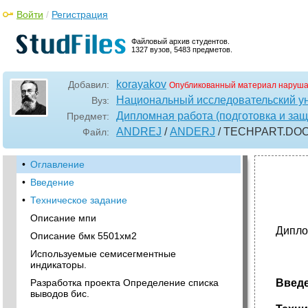
Войти
/
Регистрация
Файловый архив студентов.
1327 вузов, 5483 предметов.
korayakov
Добавил:
Опубликованный материал наруша
Национальный исследовательский у
Вуз:
Дипломная работа (подготовка и защ
Предмет:
ANDREJ
/
ANDERJ
/ TECHPART
.DO
Файл:
•
Оглавление
•
Введение
•
Техническое задание
Описание мпи
Дипло
Описание бмк 5501хм2
Используемые семисегментные
индикаторы.
Разработка проекта Определение списка
Введе
выводов бис.