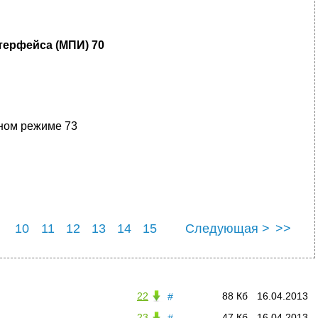
терфейса (МПИ) 70
ном режиме 73
10
11
12
13
14
15
Следующая >
>>
9
20
22
88 Кб
16.04.2013
#
23
47 Кб
16.04.2013