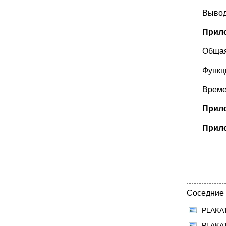
Вывод
Прило
Общая
Функц
Време
Прило
Прило
Соседние
PLAKA
PLAKA