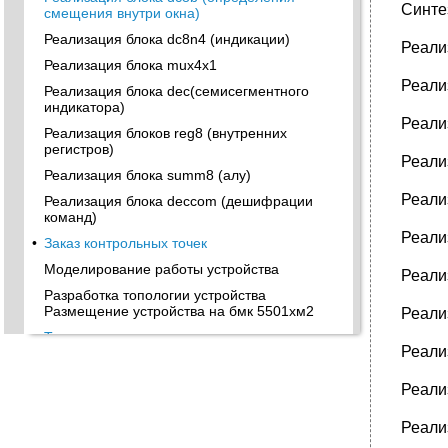
Синте
смещения внутри окна)
Реализация блока dc8n4 (индикации)
Реали
Реализация блока mux4x1
Реали
Реализация блока dec(семисегментного
индикатора)
Реали
Реализация блоков reg8 (внутренних
регистров)
Реали
Реализация блока summ8 (алу)
Реали
Реализация блока deccom (дешифрации
команд)
Реали
•
Заказ контрольных точек
Моделирование работы устройства
Реали
Разработка топологии устройства
Размещение устройства на бмк 5501хм2
Реали
•
Трассировка и оценка задержек
Реали
Оптимизация размещения
Маршрут проектирования
Реали
•
Технико-экономическое обоснование
Реали
выбора проектирования схемы на бмк