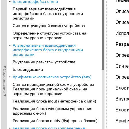
Техни
•
Блок интерфейса с мпи
Первый вариант взаимодействия
Описа
интерфейсного блока с внутренними
регистрами
Описа
Синтез структурной схемы устройства
Определение структуры устройства на
Испол
верхнем уровне иерархии
Разра
•
Альтернативный взаимодействия
интерфейсного блока с внутренними
регистрами
Опред
Внутренние регистры устройства
Синте
◄Содержание◄
Блок индикации
•
Арифметико-логическое устройство (алу)
Опред
Синтез принципиальной схемы устройства
Блок 
Реализация принципиальной схемы на
верхнем уровне иерархии
Внутр
Реализация блока inout (интерфейса с мпи)
Реализация блока win (схемы управления
Блок 
адресным окном)
Реализация блоков outdv (буферных блоков)
Арифм
•
Реализация блока dc8b (определения