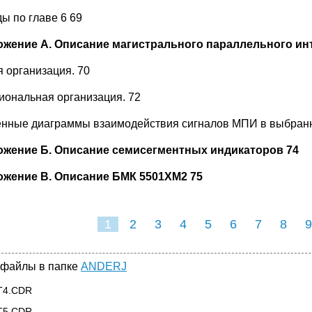
ы по главе 6 69
жение А. Описание магистрального параллельного ин
 организация. 70
иональная организация. 72
нные диаграммы взаимодействия сигналов МПИ в выбран
жение Б. Описание семисегментных индикаторов 74
жение В. Описание БМК 5501ХМ2 75
1
2
3
4
5
6
7
8
9
16
17
18
1
 файлы в папке
ANDERJ
T4.CDR
T5.CDR