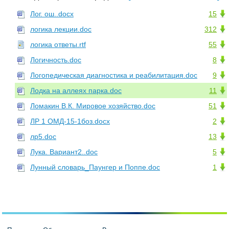
Лог. ош..docx
15
логика лекции.doc
312
логика ответы.rtf
55
Логичность.doc
8
Логопедическая диагностика и реабилитация.doc
9
Лодка на аллеях парка.doc
11
Ломакин В.К. Мировое хозяйство.doc
51
ЛР 1 ОМД-15-1боз.docx
2
лр5.doc
13
Лука. Вариант2..doc
5
Лунный словарь_Паунгер и Поппе.doc
1