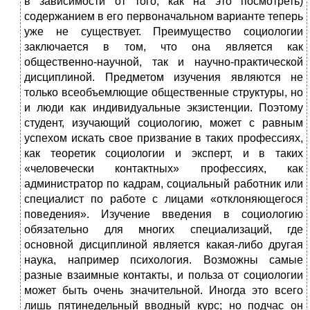
в зависимости от того, как на это посмотреть)
содержанием в его первоначальном варианте теперь
уже не существует. Преимущество социологии
заключается в том, что она является как
общественно-научной, так и научно-практической
дисциплиной. Предметом изучения являются не
только всеобъемлющие общественные структуры, но
и люди как индивидуальные экзистенции. Поэтому
студент, изучающий социологию, может с равным
успехом искать свое призвание в таких профессиях,
как теоретик социологии и эксперт, и в таких
«человечески контактных» профессиях, как
администратор по кадрам, социальный работник или
специалист по работе с лицами «отклоняющегося
поведения». Изучение введения в социологию
обязательно для многих специализаций, где
основной дисциплиной является какая-либо другая
наука, например психология. Возможны самые
разные взаимные контакты, и польза от социологии
может быть очень значительной. Иногда это всего
лишь пятинедельный вводный курс; но подчас он