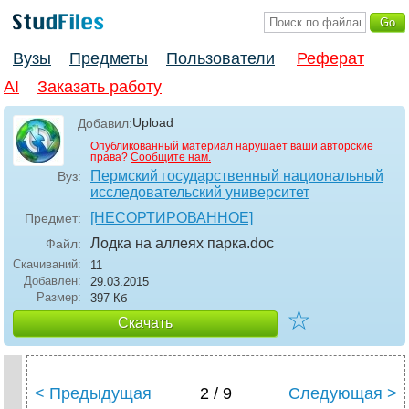
Вузы
Предметы
Пользователи
Реферат
AI
Заказать работу
Upload
Добавил:
Опубликованный материал нарушает ваши авторские
права?
Сообщите нам.
Пермский государственный национальный
Вуз:
исследовательский университет
[НЕСОРТИРОВАННОЕ]
Предмет:
Лодка на аллеях парка
.doc
Файл:
Скачиваний:
11
Добавлен:
29.03.2015
Размер:
397 Кб
☆
Скачать
< Предыдущая
2 / 9
Следующая >