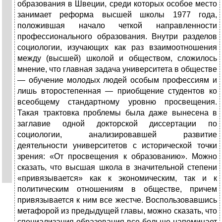
образования в Швеции, среди которых особое место
занимает реформа высшей школы 1977 года,
положившая начало четкой направленности
профессионального образования. Внутри разделов
социологии, изучающих как раз взаимоотношения
между (высшей) школой и обществом, сложилось
мнение, что главная задача университета в обществе
— обучение молодых людей особым профессиям и
лишь второстепенная — приобщение студентов ко
всеобщему стандартному уровню просвещения.
Такая трактовка проблемы была даже вынесена в
заглавие одной докторской диссертации по
социологии, анализировавшей развитие
деятельности университетов с исторической точки
зрения: «От просвещения к образованию». Можно
сказать, что высшая школа в значительной степени
«привязывается» как к экономическим, так и к
политическим отношениям в обществе, причем
привязывается к ним все жестче. Воспользовавшись
метафорой из предыдущей главы, можно сказать, что
специализация образования все больше напоминает