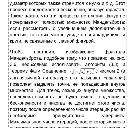
диаметр которых также стремится к нулю и т. д. Этот
процесс продолжается бесконечно, образуя фрактал.
Также важно, что эти процессы ветвления фигур не
исчерпывают полностью множество Мандельброта:
если рассмотреть с увеличением дополнительные
«ветки», то в них можно увидеть свои кардиоиды и
круги, не связанные с главной фигурой.
Чтобы построить изображение фрактала
Мандельброта, подобное тому, что показано на рис.
3.6, необходимо использовать алгоритм (3.3) и
теорему Фату. Сравнение
с числом 2 (в
англоязычной литературе его называют «
bail-out
»)
позволяет выделять точки, не попадающие внутрь
множества. Для точек, лежащих внутри множества,
последовательность не будет иметь тенденции к
бесконечности и никогда не достигнет этого числа,
поэтому после определённого числа итераций расчёт
необходимо принудительно завершить.
Максимальное число итераций, после которых число