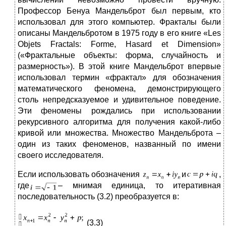
Профессор Бенуа Мандельброт был первым, кто
использовал для этого компьютер. Фракталы были
описаны Мандельбротом в 1975 году в его книге «Les
Objets Fractals: Forme, Hasard et Dimension»
(«Фрактальные объекты: форма, случайность и
размерность»). В этой книге Мандельброт впервые
использовал термин «фрактал» для обозначения
математического феномена, демонстрирующего
столь непредсказуемое и удивительное поведение.
Эти феномены рождались при использовании
рекурсивного алгоритма для получения какой-либо
кривой или множества. Множество Мандельброта –
один из таких феноменов, названный по имени
своего исследователя.
Если использовать обозначения
и
,
где
– мнимая единица, то итеративная
последовательность (3.2) преобразуется в:
(3.3)