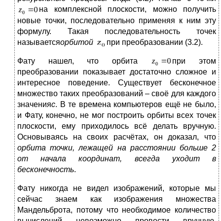
на комплексной плоскости, можно получить
новые точки, последовательно применяя к ним эту
формулу. Такая последовательность точек
называется
орбитой
при преобразовании (3.2).
Фату нашел, что орбита
при этом
преобразовании показывает достаточно сложное и
интересное поведение. Существует бесконечное
множество таких преобразований – своё для каждого
значения
c
. В те времена компьютеров ещё не было,
и Фату, конечно, не мог построить орбиты всех точек
плоскости, ему приходилось всё делать вручную.
Основываясь на своих расчётах, он доказал, что
орбита точки, лежащей на расстоянии больше 2
от начала координат, всегда уходит в
бесконечность
.
Фату никогда не видел изображений, которые мы
сейчас знаем как изображения множества
Мандельброта, потому что необходимое количество
вычислений невозможно провести вручную.