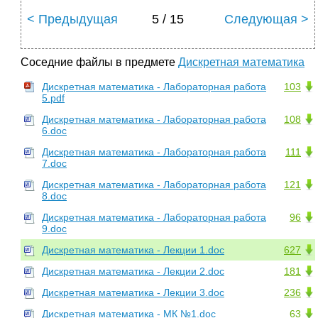
< Предыдущая
5 / 15
Следующая >
Соседние файлы в предмете
Дискретная математика
Дискретная математика - Лабораторная работа
103
5.pdf
Дискретная математика - Лабораторная работа
108
6.doc
Дискретная математика - Лабораторная работа
111
7.doc
Дискретная математика - Лабораторная работа
121
8.doc
Дискретная математика - Лабораторная работа
96
9.doc
Дискретная математика - Лекции 1.doc
627
Дискретная математика - Лекции 2.doc
181
Дискретная математика - Лекции 3.doc
236
Дискретная математика - МК №1.doc
63