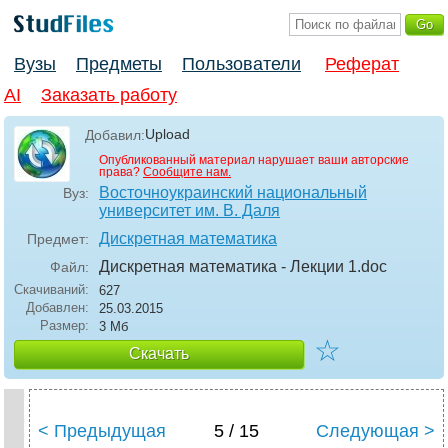
Вузы
Предметы
Пользователи
Реферат
AI
Заказать работу
Upload
Добавил:
Опубликованный материал нарушает ваши авторские
права?
Сообщите нам.
Восточноукраинский национальный
Вуз:
университет им. В. Даля
Дискретная математика
Предмет:
Дискретная математика - Лекции 1
.doc
Файл:
Скачиваний:
627
Добавлен:
25.03.2015
Размер:
3 Мб
☆
Скачать
< Предыдущая
5 / 15
Следующая >