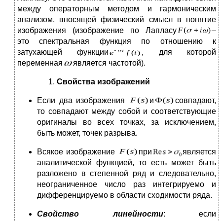
между операторным методом и гармоническим
анализом, вносящей физический смысл в понятие
изображения (изображение по Лапласу
–
это спектральная функция по отношению к
затухающей функции
, для которой
переменная
является частотой).
Свойства изображений
Если два изображения
и
совпадают,
то совпадают между собой и соответствующие
оригиналы во всех точках, за исключением,
быть может, точек разрыва.
Всякое изображение
при
является
аналитической функцией, то есть может быть
разложено в степенной ряд и следовательно,
неограниченное число раз интегрируемо и
дифференцируемо в области сходимости ряда.
Свойство линейности
: если