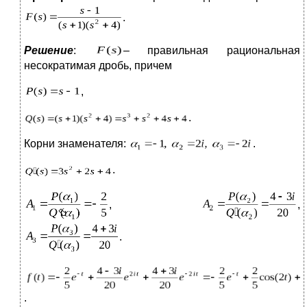
.
Решение
:
– правильная рациональная
несократимая дробь, причем
,
.
Корни знаменателя:
.
.
,
,
.
.