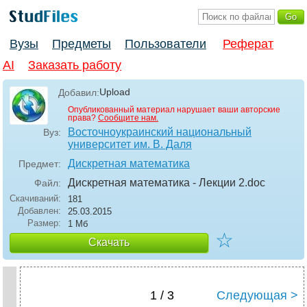
Вузы
Предметы
Пользователи
Реферат
AI
Заказать работу
Upload
Добавил:
Опубликованный материал нарушает ваши авторские
права?
Сообщите нам.
Восточноукраинский национальный
Вуз:
университет им. В. Даля
Дискретная математика
Предмет:
Дискретная математика - Лекции 2
.doc
Файл:
Скачиваний:
181
Добавлен:
25.03.2015
Размер:
1 Мб
☆
Скачать
1 / 3
Следующая >