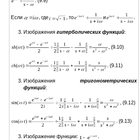
. (9.9)
Если
, где
, то
и
.
Изображения
гиперболических функций
:
, (9.10)
. (9.11)
Изображения
тригонометрических
функций
:
, (9.12)
. (9.13)
Изображение функции:
.