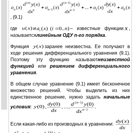
, (9.1)
где
и
– известные функции
,
называется
линейным
ОДУ
n
-го
порядка
.
Функция
заранее неизвестна. Ее получают в
ходе решения дифференциального уравнения (9.1).
Поэтому эту функцию называют
неизвестной
функцией
или
решением дифференциального
уравнения
.
В общем случае уравнение (9.1) имеет бесконечное
множество решений. Чтобы выделить из них
единственное решение, нужно задать
начальные
условия
:
,
, …,
.
Если какая-либо из производных в уравнении: