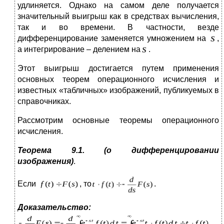
удлиняется. Однако на самом деле получается
значительный выигрыш как в средствах вычисления,
так и во времени. В частности, везде
дифференцирование заменяется умножением на
,
а интегрирование – делением на
.
Этот выигрыш достигается путем применения
основных теорем операционного исчисления и
известных «табличных» изображений, публикуемых в
справочниках.
Рассмотрим основные теоремы операционного
исчисления.
Теорема 9.1. (о дифференцировании
изображения)
.
Если
, то
.
Доказательство:
.