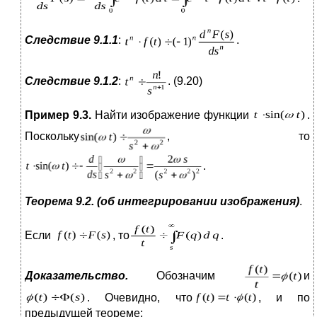
Следствие 9.1.1
:
.
Следствие 9.1.2
:
. (9.20)
Пример 9.3.
Найти изображение функции
.
Поскольку
, то
.
Теорема 9.2. (об интегрировании изображения)
.
Если
, то
.
Доказательство.
Обозначим
и
. Очевидно, что
, и по
предыдущей теореме: