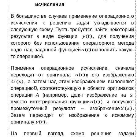
исчисления
В большинстве случаев применение операционного
исчисления к решению задач укладывается в
следующую схему. Пусть требуется найти некоторый
результат в виде функции
, для получения
которого без использования операторного метода
надо над заданной функцией
выполнить какую-
то операцию
A
.
Применяя операционное исчисление, сначала
переходят от оригинала
к его изображению
, а затем над этим изображением выполняют
операцию
B
, соответствующую в области оригиналов
операции
A
(например, делят изображение на
вместо интегрирования функции
), и получают
промежуточный результат – изображение
.
Затем переходят от изображения к искомому
оригиналу
.
На первый взгляд, схема решения задачи