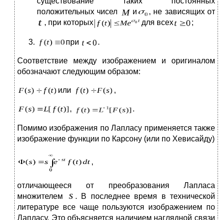
существование таких постоянных
положительных чисел
и
, не зависящих от
, при которых
для всех
;
при
.
Соответствие между изображением и оригиналом
обозначают следующим образом:
или
,
,
.
Помимо изображения по Лапласу применяется также
изображение функции по Карсону (или по Хевисайду)
,
отличающееся от преобразования Лапласа
множителем
. В последнее время в технической
литературе все чаще пользуются изображением по
Лапласу. Это объясняется наличием наглядной связи