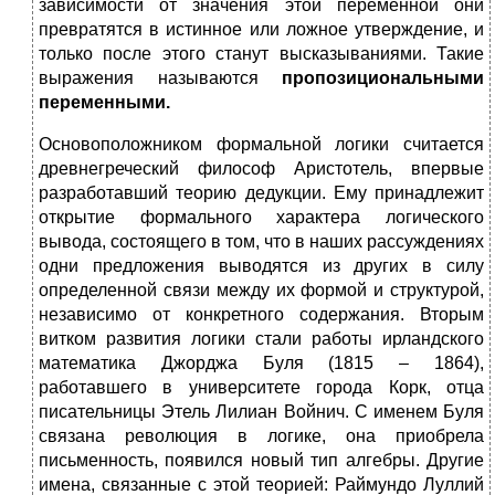
зависимости от значения этой переменной они
превратятся в истинное или ложное утверждение, и
только после этого станут высказываниями. Такие
выражения называются
пропозициональными
переменными.
Основоположником формальной логики считается
древнегреческий философ Аристотель, впервые
разработавший теорию дедукции. Ему принадлежит
открытие формального характера логического
вывода, состоящего в том, что в наших рассуждениях
одни предложения выводятся из других в силу
определенной связи между их формой и структурой,
независимо от конкретного содержания. Вторым
витком развития логики стали работы ирландского
математика Джорджа Буля (1815 – 1864),
работавшего в университете города Корк, отца
писательницы Этель Лилиан Войнич. С именем Буля
связана революция в логике, она приобрела
письменность, появился новый тип алгебры. Другие
имена, связанные с этой теорией: Раймундо Луллий