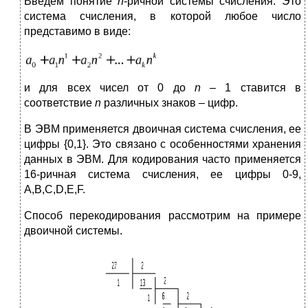
Введем понятие
n
-ричной системы счисления. Это
система счисления, в которой любое число
представимо в виде:
и для всех чисел от 0 до
n
– 1 ставится в
соответствие
n
различных знаков – цифр.
В ЭВМ применяется двоичная система счисления, ее
цифры {0,1}. Это связано с особенностями хранения
данных в ЭВМ. Для кодирования часто применяется
16-ричная система счисления, ее цифры 0-9,
A,B,C,D,E,F.
Способ перекодирования рассмотрим на примере
двоичной системы.