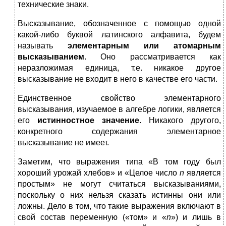
технические знаки.
Высказывание, обозначенное с помощью одной
какой-либо буквой латинского алфавита, будем
называть
элементарным или атомарным
высказыванием
. Оно рассматривается как
неразложимая единица, т.е. никакое другое
высказывание не входит в него в качестве его части.
Единственное свойство элементарного
высказывания, изучаемое в алгебре логики, является
его
истинностное значение
. Никакого другого,
конкретного содержания элементарное
высказывание не имеет.
Заметим, что выражения типа «В том году был
хороший урожай хлебов» и «Целое число
n
является
простым» не могут считаться высказываниями,
поскольку о них нельзя сказать истинны они или
ложны. Дело в том, что такие выражения включают в
свой состав переменную («том» и «
n
») и лишь в