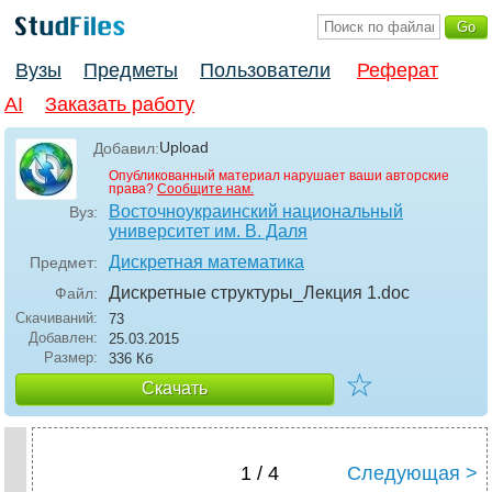
Вузы
Предметы
Пользователи
Реферат
AI
Заказать работу
Upload
Добавил:
Опубликованный материал нарушает ваши авторские
права?
Сообщите нам.
Восточноукраинский национальный
Вуз:
университет им. В. Даля
Дискретная математика
Предмет:
Дискретные структуры_Лекция 1
.doc
Файл:
Скачиваний:
73
Добавлен:
25.03.2015
Размер:
336 Кб
☆
Скачать
1 / 4
Следующая >