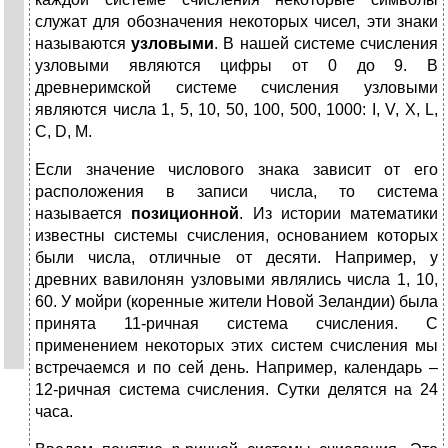
служат для обозначения некоторых чисел, эти знаки
называются
узловыми
. В нашей системе счисления
узловыми являются цифры от 0 до 9. В
древнеримской системе счисления узловыми
являются числа 1, 5, 10, 50, 100, 500, 1000: I, V, Х, L,
C, D, M.
Если значение числового знака зависит от его
расположения в записи числа, то система
называется
позиционной
. Из истории математики
известны системы счисления, основанием которых
были числа, отличные от десяти. Например, у
древних вавилонян узловыми являлись числа 1, 10,
60. У мойри (коренные жители Новой Зеландии) была
принята 11-ричная система счисления. С
применением некоторых этих систем счисления мы
встречаемся и по сей день. Например, календарь –
12-ричная система счисления. Сутки делятся на 24
часа.