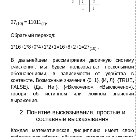
27
= 11011
.
(10)
(2)
Обратный переход:
1*16+1*8+0*4+1*2+1=16+8+2+1=27
.
(10)
В дальнейшем, рассматривая двоичную систему
счисления, мы будем пользоваться несколькими
обозначениями, в зависимости от удобства в
контексте. Возможные значения {0; 1}, {И, Л}, {TRUE,
FALSE}, {Да, Нет}, {«Включено», «Выключено»},
говоря об истинном или ложном значении
выражения.
2. Понятие высказывания, простые и
составные высказывания
Каждая математическая дисциплина имеет свою