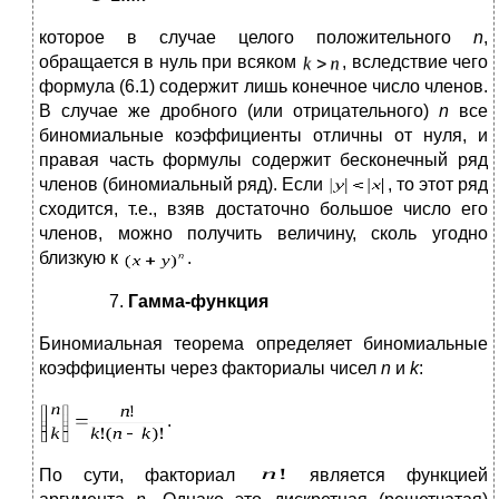
которое в случае целого положительного
n
,
обращается в нуль при всяком
, вследствие чего
формула (6.1) содержит лишь конечное число членов.
В случае же дробного (или отрицательного)
n
все
биномиальные коэффициенты отличны от нуля, и
правая часть формулы содержит бесконечный ряд
членов (биномиальный ряд). Если
, то этот ряд
сходится, т.е., взяв достаточно большое число его
членов, можно получить величину, сколь угодно
близкую к
.
Гамма-функция
Биномиальная теорема определяет биномиальные
коэффициенты через факториалы чисел
n
и
k
:
.
По сути, факториал
является функцией