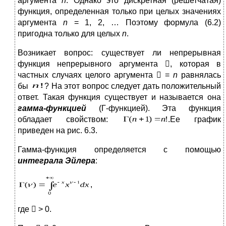
аргумента
n
. Однако это дискретная (решетчатая)
функция, определенная только при целых значениях
аргумента
n
= 1, 2, … Поэтому формула (6.2)
пригодна только для целых
n
.
Возникает вопрос: существует ли непрерывная
функция непрерывного аргумента

, которая в
частных случаях целого аргумента

=
n
равнялась
бы
? На этот вопрос следует дать положительный
ответ. Такая функция существует и называется она
гамма-функцией
(Г-функцией). Эта функция
обладает свойством:
.Ее график
приведен на рис. 6.3.
Гамма-функция определяется с помощью
интеграла Эйлера
:
,
где

> 0.