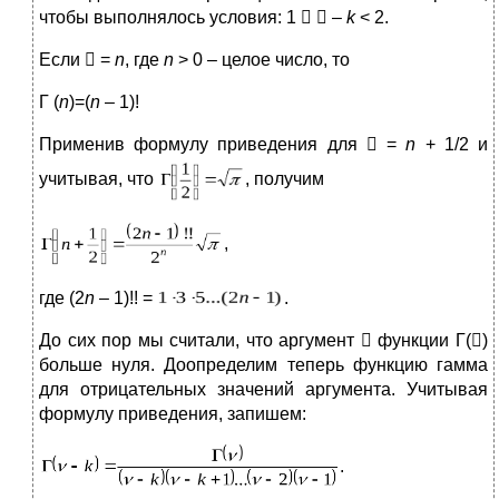
чтобы выполнялось условия: 1 

–
k
< 2.
Если

=
n
, где
n
> 0 – целое число, то
Г (
n
)=(
n
– 1)!
Применив формулу приведения для

=
n
+ 1/2 и
учитывая, что
, получим
,
где (2
n
– 1)!! =
.
До сих пор мы считали, что аргумент

функции Г(

)
больше нуля. Доопределим теперь функцию гамма
для отрицательных значений аргумента. Учитывая
формулу приведения, запишем:
.