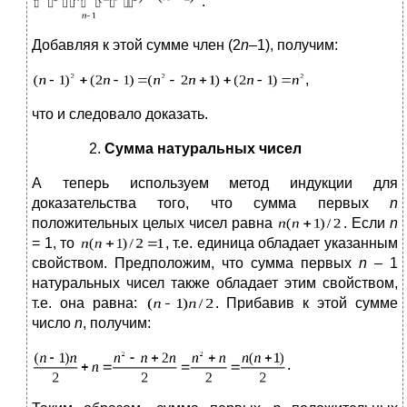
.
Добавляя к этой сумме член (2
n
–
1), получим:
,
что и следовало доказать.
Сумма натуральных чисел
А теперь используем метод индукции для
доказательства того, что сумма первых
n
положительных целых чисел равна
. Если
n
= 1, то
, т.е. единица обладает указанным
свойством. Предположим, что сумма первых
n
–
1
натуральных чисел также обладает этим свойством,
т.е. она равна:
. Прибавив к этой сумме
число
n
, получим:
.