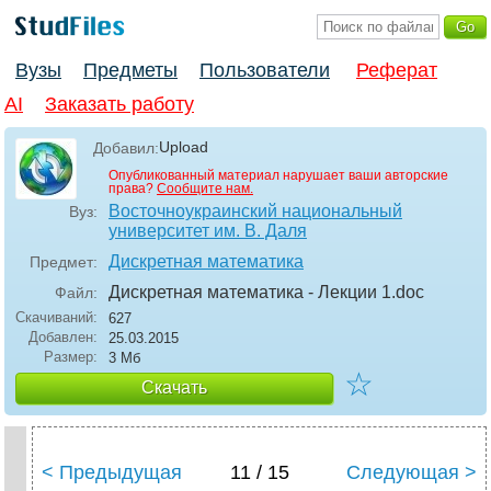
Вузы
Предметы
Пользователи
Реферат
AI
Заказать работу
Upload
Добавил:
Опубликованный материал нарушает ваши авторские
права?
Сообщите нам.
Восточноукраинский национальный
Вуз:
университет им. В. Даля
Дискретная математика
Предмет:
Дискретная математика - Лекции 1
.doc
Файл:
Скачиваний:
627
Добавлен:
25.03.2015
Размер:
3 Мб
☆
Скачать
< Предыдущая
11 / 15
Следующая >