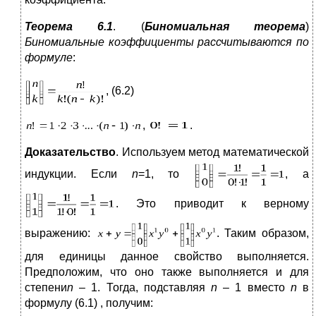
Теорема 6.1
. (
Биномиальная теорема
)
Биномиальные коэффициенты рассчитываются по
формуле
:
, (6.2)
,
.
Доказательство
. Используем метод математической
индукции. Если
n
=1, то
, а
. Это приводит к верному
выражению:
. Таким образом,
для единицы данное свойство выполняется.
Предположим, что оно также выполняется и для
степени
n
– 1. Тогда, подставляя
n
– 1 вместо
n
в
формулу (6.1) , получим: