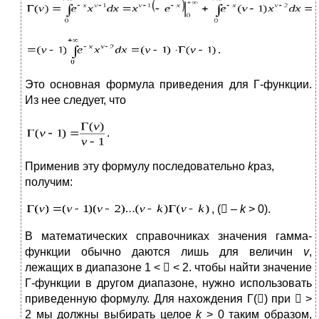
.
Это основная формула приведения для Г-функции.
Из нее следует, что
.
Применив эту формулу последовательно
k
раз,
получим:
, (

–
k
> 0).
В математических справочниках значения гамма-
функции обычно даются лишь для величин
v
,
лежащих в диапазоне 1 <

< 2. чтобы найти значение
Г-функции в другом диапазоне, нужно использовать
приведенную формулу. Для нахождения Г(

) при

>
2 мы должны выбирать целое
k
> 0 таким образом,