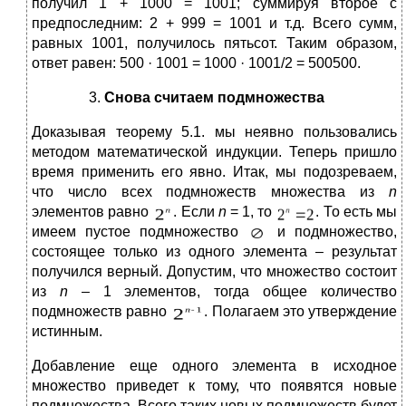
получил 1 + 1000 = 1001; суммируя второе с
предпоследним: 2 + 999 = 1001 и т.д. Всего сумм,
равных 1001, получилось пятьсот. Таким образом,
ответ равен: 500 · 1001 = 1000 · 1001/2 = 500500.
Снова считаем подмножества
Доказывая теорему 5.1. мы неявно пользовались
методом математической индукции. Теперь пришло
время применить его явно. Итак, мы подозреваем,
что число всех подмножеств множества из
n
элементов равно
. Если
n
= 1, то
. То есть мы
имеем пустое подмножество
и подмножество,
состоящее только из одного элемента – результат
получился верный. Допустим, что множество состоит
из
n
– 1 элементов, тогда общее количество
подмножеств равно
. Полагаем это утверждение
истинным.
Добавление еще одного элемента в исходное
множество приведет к тому, что появятся новые
подмножества. Всего таких новых подмножеств будет