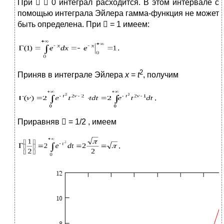
При

 0 интеграл расходится. В этом интервале с
помощью интеграла Эйлера гамма-функция не может
быть определена. При

= 1 имеем:
.
2
Приняв в интеграле Эйлера
x
=
t
, получим
.
Приравняв

= 1/2 , имеем
.