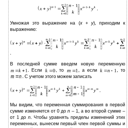
.
Умножая это выражение на (
x
+
y
), приходим к
выражению:
.
В последней сумме введем новую переменную
. Если
, то
, а если
, то
. С учетом этого можем записать
.
Мы видим, что переменная суммирования в первой
сумме изменяется от 0 до
n
– 1, а во второй сумме –
от 1 до
n
. Чтобы уравнять пределы изменений этих
переменных, вынесем первый член первой суммы и