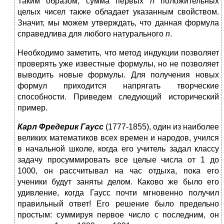
Таким образом, сумма первых
n
положительных
целых чисел также обладает указанным свойством.
Значит, мы можем утверждать, что данная формула
справедлива для любого натурального
n
.
Необходимо заметить, что метод индукции позволяет
проверять уже известные формулы, но не позволяет
выводить новые формулы. Для получения новых
формул приходится напрягать творческие
способности. Приведем следующий исторический
пример.
Карл Фредерик Гаусс
(1777-1855), один из наиболее
великих математиков всех времен и народов, учился
в начальной школе, когда его учитель задал классу
задачу просуммировать все целые числа от 1 до
1000, он рассчитывал на час отдыха, пока его
ученики будут заняты делом. Каково же было его
удивление, когда Гаусс почти мгновенно получил
правильный ответ! Его решение было предельно
простым: суммируя первое число с последним, он