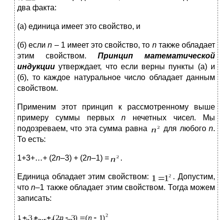
два факта:
(а) единица имеет это свойство, и
(б) если
n
– 1 имеет это свойство, то
n
также обладает
этим свойством.
Принцип математической
индукции
утверждает, что если верны пункты (а) и
(б), то каждое натуральное число обладает данным
свойством.
Применим этот принцип к рассмотренному выше
примеру суммы первых
n
нечетных чисел. Мы
подозреваем, что эта сумма равна
для любого
n
.
То есть:
1+3+…+ (2
n
–
3) + (2
n
–
1) =
.
Единица обладает этим свойством:
. Допустим,
что
n
–1 также обладает этим свойством. Тогда можем
записать: