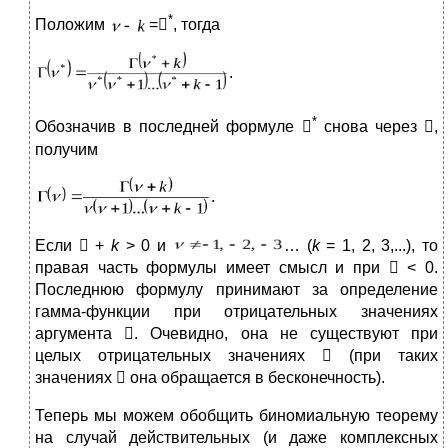
*
Положим
=

, тогда
.
*
Обозначив в последней формуле

снова через

,
получим
.
Если

+
k
> 0 и
… (
k
= 1, 2, 3,...), то
правая часть формулы имеет смысл и при  < 0.
Последнюю формулу принимают за определение
гамма-функции при отрицательных значениях
аргумента

. Очевидно, она не существуют при
целых отрицательных значениях

(при таких
значениях

она обращается в бесконечность).
Теперь мы можем обобщить биномиальную теорему
на случай действительных (и даже комплексных