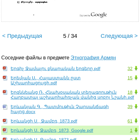
< Предыдущая
5 / 34
Следующая >
Соседние файлы в предмете
Этнография Армян
Երգիչ Ջամալու քնարական երգերը.pdf
32
Երեմյան Ս․, Հայաստանն ըստ
15
Աշխարհացույցի.pdf
Երզնկեանց Ռ․ Հնախօսական տեղագրութիւն
18
Հաղբատայ աշխարհահռչակ վանից սրբոյ Նշանի.pdf
Երևանյան Գ., Պատմութիւն Չարսանճագի
39
հայոց.docx
Երևանցի Ս., Ջամբռ, 1873.pdf
61
Երևանցի Ս․ Ջամբռ, 1873, Google.pdf
1
Երևանցի Ս․ Ջամբռ, 1873.pdf
0