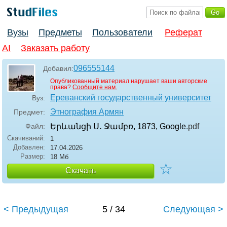
Вузы
Предметы
Пользователи
Реферат
AI
Заказать работу
096555144
Добавил:
Опубликованный материал нарушает ваши авторские
права?
Сообщите нам.
Ереванский государственный университет
Вуз:
Этнография Армян
Предмет:
Файл:
Երևանցի Ս․ Ջամբռ, 1873, Google
.pdf
Скачиваний:
1
Добавлен:
17.04.2026
Размер:
18 Мб
☆
Скачать
< Предыдущая
5 / 34
Следующая >