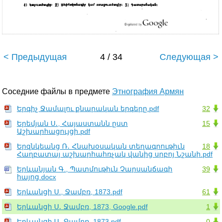
< Предыдущая
4 / 34
Следующая >
Соседние файлы в предмете
Этнография Армян
Երգիչ Ջամալու քնարական երգերը.pdf
32
Երեմյան Ս․, Հայաստանն ըստ
15
Աշխարհացույցի.pdf
Երզնկեանց Ռ․ Հնախօսական տեղագրութիւն
18
Հաղբատայ աշխարհահռչակ վանից սրբոյ Նշանի.pdf
Երևանյան Գ., Պատմութիւն Չարսանճագի
39
հայոց.docx
Երևանցի Ս., Ջամբռ, 1873.pdf
61
Երևանցի Ս․ Ջամբռ, 1873, Google.pdf
1
Երևանցի Ս․ Ջամբռ, 1873.pdf
0