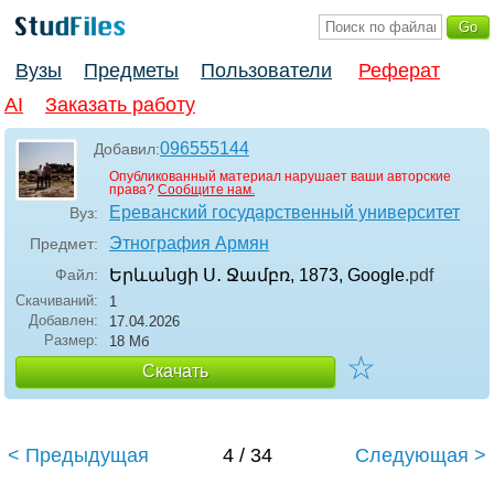
Вузы
Предметы
Пользователи
Реферат
AI
Заказать работу
096555144
Добавил:
Опубликованный материал нарушает ваши авторские
права?
Сообщите нам.
Ереванский государственный университет
Вуз:
Этнография Армян
Предмет:
Файл:
Երևանցի Ս․ Ջամբռ, 1873, Google
.pdf
Скачиваний:
1
Добавлен:
17.04.2026
Размер:
18 Мб
☆
Скачать
< Предыдущая
4 / 34
Следующая >