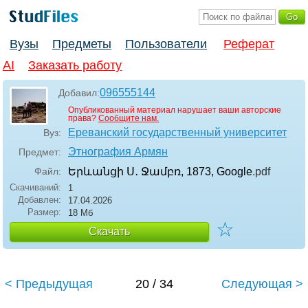
Вузы
Предметы
Пользователи
Реферат
AI
Заказать работу
096555144
Добавил:
Опубликованный материал нарушает ваши авторские
права?
Сообщите нам.
Ереванский государственный университет
Вуз:
Этнография Армян
Предмет:
Файл:
Երևանցի Ս․ Ջամբռ, 1873, Google
.pdf
Скачиваний:
1
Добавлен:
17.04.2026
Размер:
18 Мб
☆
Скачать
< Предыдущая
20 / 34
Следующая >