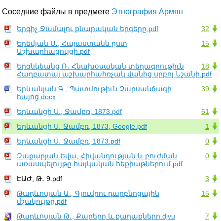
Соседние файлы в предмете
Этнография Армян
Երգիչ Ջամալու քնարական երգերը.pdf
32
Երեմյան Ս․, Հայաստանն ըստ
15
Աշխարհացույցի.pdf
Երզնկեանց Ռ․ Հնախօսական տեղագրութիւն
18
Հաղբատայ աշխարհահռչակ վանից սրբոյ Նշանի.pdf
Երևանյան Գ., Պատմութիւն Չարսանճագի
39
հայոց.docx
Երևանցի Ս., Ջամբռ, 1873.pdf
61
Երևանցի Ս․ Ջամբռ, 1873, Google.pdf
1
Երևանցի Ս․ Ջամբռ, 1873.pdf
0
Զաքարյան Եվա, Հիվանդության և բուժման
0
առասպելույթը հայկական հեքիաթներում.pdf
ԷԱԺ, Թ․ 9.pdf
3
Թադևոսյան Ա., Գյումրու դարբնոցային
15
մշակույթը.pdf
Թադևոսյան Թ․, Քարերը և քաղաքները.djvu
7