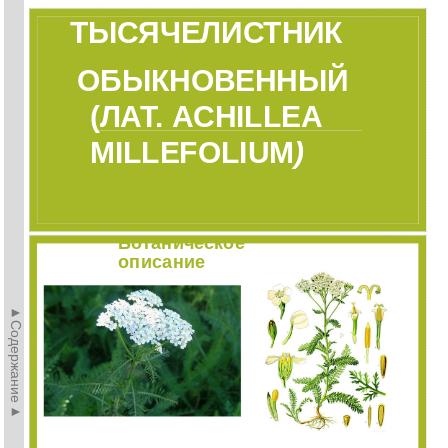
ТЫСЯЧЕЛИСТНИК
ОБЫКНОВЕННЫЙ
(ЛАТ. ACHILLEA
MILLEFOLIUM
)
Ботаническое
описание
►Содержание►