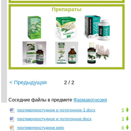
Препараты
< Предыдущая
2 / 2
Соседние файлы в предмете
Фармакогнозия
противопростудное и потогонное-1.docx
5
противопростудное и потогонное.docx
3
противопростудное.pptx
6