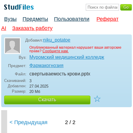
Вузы
Предметы
Пользователи
Реферат
AI
Заказать работу
niku_potatoe
Добавил:
Опубликованный материал нарушает ваши авторские
права?
Сообщите нам.
Муромский медицинский колледж
Вуз:
Фармакогнозия
Предмет:
свертываемость крови
.pptx
Файл:
Скачиваний:
3
Добавлен:
27.04.2025
Размер:
20 Мб
☆
Скачать
< Предыдущая
2 / 2