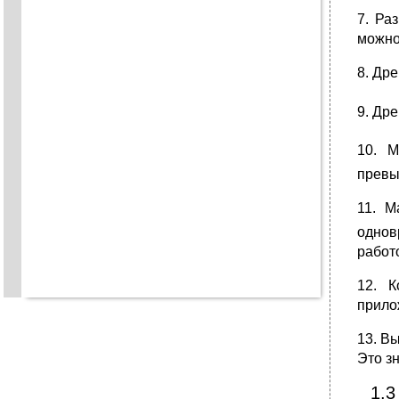
7. Ра
можно
8. Др
9. Др
10. 
превы
11. М
однов
работ
12. 
прило
13. В
Это з
1.3