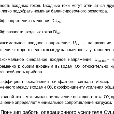
зность входных токов. Входные токи могут отличаться дру
 легко подобрать номинал балансировочного резистора.
ейф напряжения смещения DU
.
см
ейф разности входных токов DI
.
вх
Максимальное входное напряжение
U
– напряжение,
вх
шение которого ведет к выходу параметров за установлен
аксимальное синфазное входное напряжение
U
–
н
вх.сф
ременно к обоим входным выводам ОУ относительно ну
оспособность прибора.
Коэффициент ослабления синфазного сигнала
Кос.сф
женного между входами ОУ, к коэффициенту усиления обще
ыходной ток – максимальное значение выходного тока ОУ, п
начение определяет минимальное сопротивление нагрузки.
 Принцип работы операционного усилителя Су