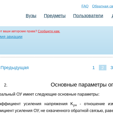
FAQ
Обратная св
Вузы
Предметы
Пользователи
т ваши авторские права?
Сообщите нам.
мия авиации
 Предыдущая
1
2
3
Основные параметры оп
ральный ОУ имеет следующие основные параметры:
эффициент усиления напряжения K
- отношение изм
ун
ициент усиления ОУ, не охваченного обратной связью, ра