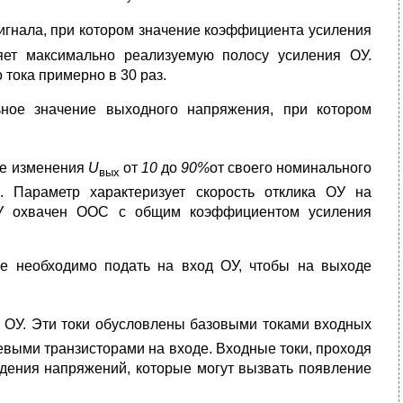
сигнала, при котором значение коэффициента усиления
ет максимально реализуемую полосу усиления ОУ.
 тока примерно в 30 раз.
ьное значение выходного напряжения, при котором
ие изменения
U
от
10
до
90%
от своего номинального
вых
. Параметр характеризует скорость отклика ОУ на
 ОУ охвачен ООС с общим коэффициентом усиления
е необходимо подать на вход ОУ, чтобы на выходе
ы ОУ. Эти токи обусловлены базовыми токами входных
евыми транзисторами на входе. Входные токи, проходя
адения напряжений, которые могут вызвать появление