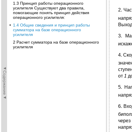
1.3 Принцип работы операционного
усилителя Существуют два правила,
2. Ча
помогающие понять принцип действия
операционного усилителя:
напря
Выход
•
1.4 Общие сведения и принцип работы
сумматора на базе операционного
усилителя
3. М
2 Расчет сумматора на базе операционного
искаж
усилителя
4. Ск
значе
◄Содержание◄
ступе
от
1
д
5. Н
напря
6. Вх
бипол
через
напря