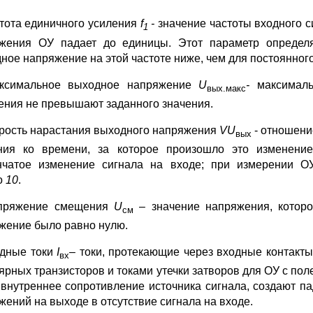
стота единичного усиления
f
-
значение частоты входного 
1
жения ОУ падает до единицы. Этот параметр определя
ное напряжение на этой частоте ниже, чем для постоянного
аксимальное выходное напряжение
U
-
максимал
вых.макс
ения не превышают заданного значения.
орость нарастания выходного напряжения
VU
- отношен
вых
ния ко времени, за которое произошло это изменение
нчатое изменение сигнала на входе; при измерении
о
10
.
апряжение смещения
U
– значение напряжения, которо
см
жение было равно нулю.
одные токи
I
–
токи, протекающие через входные контакт
вх
ярных транзисторов и токами утечки затворов для ОУ с пол
 внутреннее сопротивление источника сигнала, создают п
жений на выходе в отсутствие сигнала на входе.