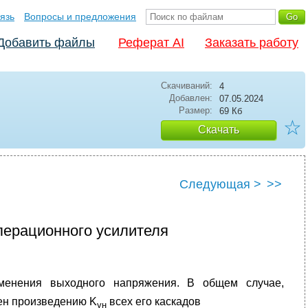
язь
Вопросы и предложения
Добавить файлы
Реферат AI
Заказать работу
Скачиваний:
4
Добавлен:
07.05.2024
Размер:
69 Кб
☆
Скачать
Следующая >
>>
ерационного усилителя
енения выходного напряжения. В общем случае,
вен произведению K
всех его каскадов
ун