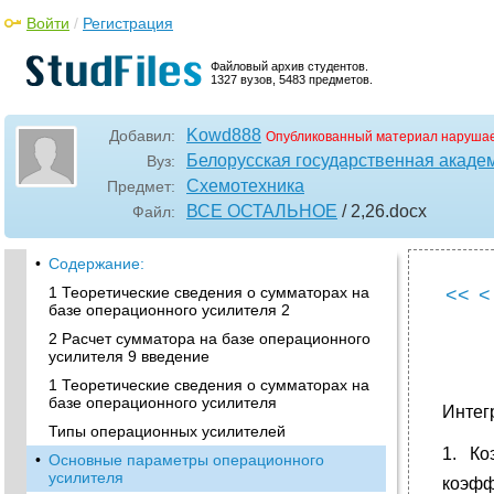
Войти
/
Регистрация
Файловый архив студентов.
1327 вузов, 5483 предметов.
Kowd888
Добавил:
Опубликованный материал нарушае
Белорусская государственная акаде
Вуз:
Схемотехника
Предмет:
ВСЕ ОСТАЛЬНОЕ
/ 2,26
.docx
Файл:
•
Содержание:
1 Теоретические сведения о сумматорах на
<<
<
базе операционного усилителя 2
2 Расчет сумматора на базе операционного
усилителя 9 введение
1 Теоретические сведения о сумматорах на
базе операционного усилителя
Интег
Типы операционных усилителей
1. Ко
•
Основные параметры операционного
усилителя
коэфф