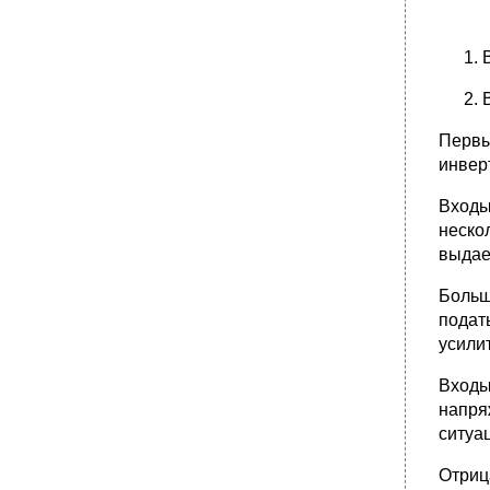
Первы
инвер
Входы
неско
выдае
Больш
подат
усили
Входы
напря
ситуа
Отриц