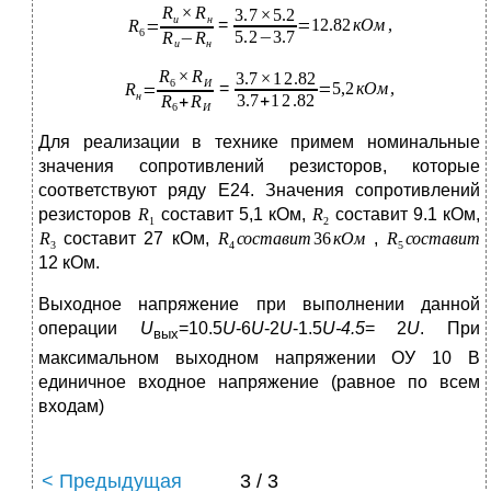
=
=
Для реализации в технике примем номинальные
значения сопротивлений резисторов, которые
соответствуют ряду Е24. Значения сопротивлений
резисторов
составит 5,1 кОм,
составит 9.1 кОм,
составит 27 кОм,
,
12 кОм.
Выходное напряжение при выполнении данной
операции
U
=10.5
U
-6
U
-2
U
-1.5
U
-4.5
= 2
U
. При
вых
максимальном выходном напряжении ОУ 10 В
единичное входное напряжение (равное по всем
входам)
< Предыдущая
3 / 3