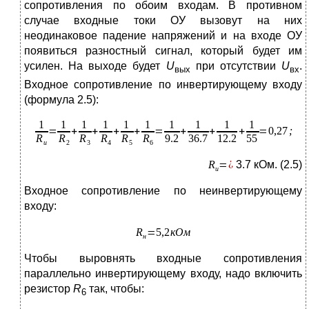
сопротивления по обоим входам. В противном
случае входные токи ОУ вызовут на них
неодинаковое падение напряжений и на входе ОУ
появиться разностный сигнал, который будет им
усилен. На выходе будет
U
при отсутствии
U
.
вых
вх
Входное сопротивление по инвертирующему входу
(формула 2.5):
3.7 кОм. (2.5)
Входное сопротивление по неинвертирующему
входу:
Чтобы выровнять входные сопротивления
параллельно инвертирующему входу, надо включить
резистор
R
так, чтобы:
6