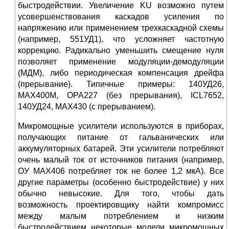
быстродействии. Увеличение KU возможно путем
усовершенствования каскадов усиления по
напряжению или применением трехкаскадной схемы
(например, 551УД1), что усложняет частотную
коррекцию. Радикально уменьшить смещение нуля
позволяет применение модуляции-демодуляции
(МДМ), либо периодическая компенсация дрейфа
(прерывание). Типичные примеры: 140УД26,
МАХ400М, ОРА227 (без прерывания), ICL7652,
140УД24, МАХ430 (с прерыванием).
Микромощные усилители используются в приборах,
получающих питание от гальванических или
аккумуляторных батарей. Эти усилители потребляют
очень малый ток от источников питания (например,
ОУ МАХ406 потребляет ток не более 1,2 мкА). Все
другие параметры (особенно быстродействие) у них
обычно невысокие. Для того, чтобы дать
возможность проектировщику найти компромисс
между малым потреблением и низким
быстродействием некоторые модели микромощных