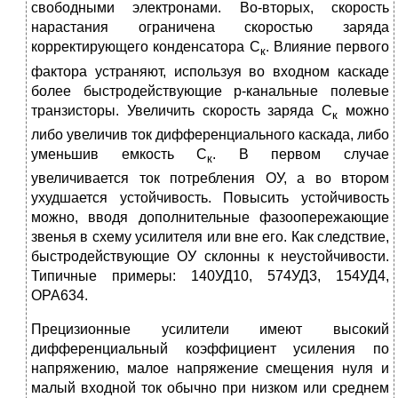
свободными электронами. Во-вторых, скорость
нарастания ограничена скоростью заряда
корректирующего конденсатора С
. Влияние первого
к
фактора устраняют, используя во входном каскаде
более быстродействующие р-канальные полевые
транзисторы. Увеличить скорость заряда С
можно
к
либо увеличив ток дифференциального каскада, либо
уменьшив емкость С
. В первом случае
к
увеличивается ток потребления ОУ, а во втором
ухудшается устойчивость. Повысить устойчивость
можно, вводя дополнительные фазоопережающие
звенья в схему усилителя или вне его. Как следствие,
быстродействующие ОУ склонны к неустойчивости.
Типичные примеры: 140УД10, 574УД3, 154УД4,
ОРА634.
Прецизионные усилители имеют высокий
дифференциальный коэффициент усиления по
напряжению, малое напряжение смещения нуля и
малый входной ток обычно при низком или среднем