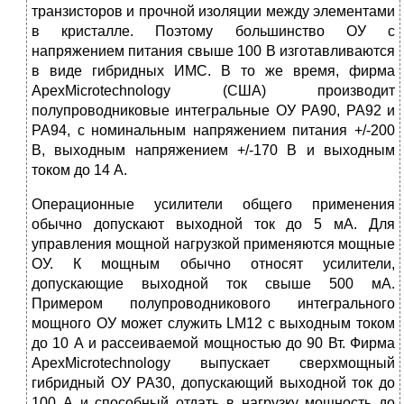
транзисторов и прочной изоляции между элементами
в кристалле. Поэтому большинство ОУ с
напряжением питания свыше 100 В изготавливаются
в виде гибридных ИМС. В то же время, фирма
ApexMicrotechnology (США) производит
полупроводниковые интегральные ОУ РА90, PA92 и
РА94, с номинальным напряжением питания +/-200
В, выходным напряжением +/-170 В и выходным
током до 14 А.
Операционные усилители общего применения
обычно допускают выходной ток до 5 мА. Для
управления мощной нагрузкой применяются мощные
ОУ. К мощным обычно относят усилители,
допускающие выходной ток свыше 500 мА.
Примером полупроводникового интегрального
мощного ОУ может служить LM12 с выходным током
до 10 А и рассеиваемой мощностью до 90 Вт. Фирма
ApexMicrotechnology выпускает сверхмощный
гибридный ОУ РА30, допускающий выходной ток до
100 А и способный отдать в нагрузку мощность до