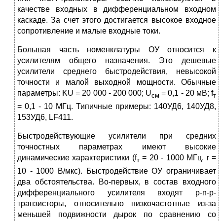
качестве входных в дифференциальном входном
каскаде. За счет этого достигается высокое входное
сопротивление и малые входные токи.
Большая часть номенклатуры ОУ относится к
усилителям общего назначения. Это дешевые
усилители среднего быстродействия, невысокой
точности и малой выходной мощности. Обычные
параметры: KU = 20 000 - 200 000; U
= 0,1 - 20 мВ; f
см
т
= 0,1 - 10 МГц. Типичные примеры: 140УД6, 140УД8,
153УД6, LF411.
Быстродействующие усилители при средних
точностных параметрах имеют высокие
динамические характеристики (f
= 20 - 1000 МГц, r =
т
10 - 1000 В/мкс). Быстродействие ОУ ограничивает
два обстоятельства. Во-первых, в cостав входного
дифференциального усилителя входят p-n-p-
транзисторы, относительно низкочастотные из-за
меньшей подвижности дырок по сравнению со