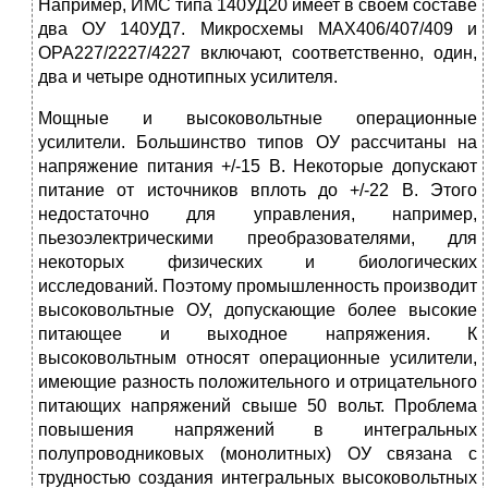
Например, ИМС типа 140УД20 имеет в своем составе
два ОУ 140УД7. Микросхемы МАХ406/407/409 и
ОРА227/2227/4227 включают, соответственно, один,
два и четыре однотипных усилителя.
Мощные и высоковольтные операционные
усилители. Большинство типов ОУ рассчитаны на
напряжение питания +/-15 В. Некоторые допускают
питание от источников вплоть до +/-22 В. Этого
недостаточно для управления, например,
пьезоэлектрическими преобразователями, для
некоторых физических и биологических
исследований. Поэтому промышленность производит
высоковольтные ОУ, допускающие более высокие
питающее и выходное напряжения. К
высоковольтным относят операционные усилители,
имеющие разность положительного и отрицательного
питающих напряжений свыше 50 вольт. Проблема
повышения напряжений в интегральных
полупроводниковых (монолитных) ОУ связана с
трудностью создания интегральных высоковольтных