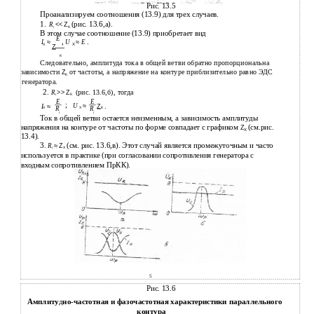
Рис. 13.5
Проанализируем соотношения (13.9) для трех случаев.
1.
(рис. 13.6,а).
R
<< Ζ
i
Κ
В
этом случае соотношение (13.9) приобретает вид
E
,
.
I
≈
U
≈
E
Χ
Χ
Ζ
Κ
Следовательно, амплитуда тока в общей ветви обратно пропорциональна
зависимости
от частоты, а напряжение на контуре приблизительно равно ЭДС
Ζ
Κ
генератора.
2.
(рис. 13.6,б), тогда
R
>> Ζ
i
Κ
E
E
;
.
U
≈
Ζ
I
≈
R
R
Κ
Χ
Χ
i
i
Ток в общей ветви остается неизменным, а зависимость амплитуды
напряжения на контуре от частоты по форме совпадает с графиком
(см.рис.
Ζ
Χ
13.4).
3.
(см. рис. 13.6,в). Этот случай является промежуточным и часто
R
≈ Ζ
i
Χ
используется в практике (при согласовании сопротивления генератора с
входным сопротивлением ПрКК).
5
Рис. 13.6
Амплиту
д
но-частотная и фазочастотная характеристики параллельного
контура