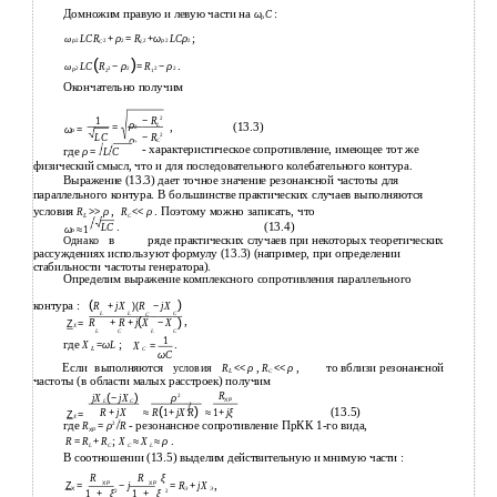
Домножим правую и левую части на
:
ω
С
Ρ
;
LCR
+
ρ
=
R
+
ω
LC
ρ
ω
2
2
2
2
2
2
Ρ
C
L
Ρ
(
)
.
LC
R
−
ρ
=
R
−
ρ
ω
2
2
2
2
2
Ρ
2
1
Окончательно получим
2
1
−
R
ρ
,
(13.3)
L
=
2
ω
=
Ρ
LC
−
2
R
ρ
C
2
- характеристическое сопротивление, имеющее тот же
где
ρ
=
L
C
физический смысл, что и для последовательного колебательного контура.
Выражение (13.3) дает точное значение резонансной частоты для
параллельного контура. В большинстве практических случаев выполняются
условия
,
. Поэтому можно записать, что
R
>>
ρ
R
<<
ρ
L
C
.
(13.4)
LC
ω
≈
1
Ρ
в
ряде практических случаев при некоторых теоретических
Однако
рассуждениях используют формулу (13.3) (например, при определении
стабильности частоты генератора).
Определим выражение комплексного сопротивления параллельного
(
)
контура :
R
+
jX
)(
R
−
jX
L
L
C
C
(
,
)
R
+
R
+
j
X
−
X
Ζ
=
X
L
C
L
C
1
где
;
.
X
=
ω
L
X
=
L
C
ω
C
Если
выполняются
,
,
то вблизи резонансной
условия
R
<<
ρ
R
<<
ρ
L
C
частоты (в области малых расстроек) получим
(
)
R
−
2
jX
jX
ρ
ΧΡ
L
C
(
)
(13.5)
R
1
+
jX R
R
+
jX
≈
≈
1
+
j
ξ
Ζ
=
X
где
- резонансное сопротивление ПрКК 1-го вида,
2
R
=
ρ
R
ΧΡ
;
.
R
=
R
+
R
X
≈
X
≈
ρ
L
C
C
L
В соотношении (13.5) выделим действительную и мнимую части :
R
R
ξ
,
ΧΡ
ΧΡ
Ζ
=
−
j
=
R
+
jX
Χ
Э
Э
2
2
1
+
ξ
1
+
ξ