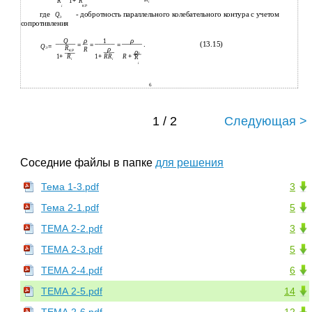
R
R
1
+
i
i
ΚΡ
где
- добротность параллельного колебательного контура с учетом
Q
Э
сопротивления
Q
ρ
1
ρ
.
(13.15)
=
=
=
Q
=
R
Э
ρ
R
ΚΡ
ρ
2
1
+
R
1
+
RR
R
+
R
i
i
i
6
1 / 2
Следующая >
Соседние файлы в папке
для решения
Тема 1-3.pdf
3
Тема 2-1.pdf
5
ТЕМА 2-2.pdf
3
ТЕМА 2-3.pdf
5
ТЕМА 2-4.pdf
6
ТЕМА 2-5.pdf
14
ТЕМА 2-6.pdf
12