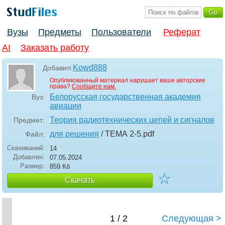
Вузы
Предметы
Пользователи
Реферат
AI
Заказать работу
Kowd888
Добавил:
Опубликованный материал нарушает ваши авторские
права?
Сообщите нам.
Белорусская государственная академия
Вуз:
авиации
Теория радиотехнических цепей и сигналов
Предмет:
для решения
/ ТЕМА 2-5
.pdf
Файл:
Скачиваний:
14
Добавлен:
07.05.2024
Размер:
859 Кб
☆
Скачать
1 / 2
Следующая >