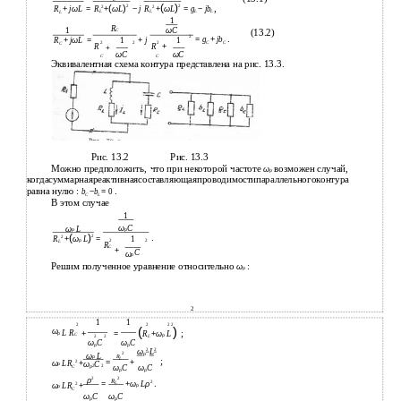
(
)
(
)
,
2
2
2
2
+
ω
R
+
ω
L
=
g
−
jb
R
+
j
ω
L
=
R
L
−
j
L
L
L
L
L
1
R
1
ω
C
C
(13.2)
2
.
=
g
+
jb
R
+
j
ω
L
=
1
+
j
1
2
2
2
C
C
C
R
R
+
+
ω
C
ω
C
C
C
Эквивалентная схема контура представлена на рис. 13.3.
Рис. 13.2
Рис. 13.3
Можно предположить,
что при некоторой частоте
возможен случай,
ω
Ρ
когдасуммарнаяреактивнаясоставляющаяпроводимостипараллельногоконтура
равна нулю :
.
b
−
b
=
0
C
L
В этом случае
1
ω
C
ω
L
Ρ
Ρ
(
)
.
2
2
R
+
ω
L
=
1
2
2
L
Ρ
R
C
+
C
ω
Ρ
Решим полученное уравнение относительно
:
ω
Ρ
2
1
1
2
2
2 2
(
)
ω
;
L R
+
=
R
+
ω
L
Ρ
C
2
2
L
Ρ
ω
C
ω
C
Ρ
Ρ
2
2
ω
L
2
ω
L
Ρ
R
Ρ
L
;
=
+
2
ω
LR
+
ω
C
Ρ
2
2
ω
C
ω
C
C
Ρ
Ρ
Ρ
2
2
ρ
R
.
2
+
ω
L
ρ
=
L
2
ω
LR
+
Ρ
Ρ
C
ω
C
ω
C
Ρ
Ρ