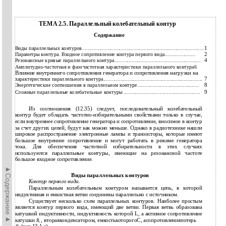
ТЕМА 2.5. Параллельный колебательный контур
Содержание
1
Виды параллельных контуров.....................................................................................
2
Параметры контура. Входное сопротивление контура первого вида.....................
4
Резонансные кривые параллельного контура............................................................
Амплитудно-частотная и фазочастотная характеристики параллельного контура6
Влияние внутреннего сопротивления генератора и сопротивления нагрузки на
7
характеристики параллельного контура.....................................................................
8
Энергетические соотношения в параллельном контуре...........................................
9
Сложные параллельные колебательные контуры .....................................................
Из соотношения (12.35) следует, последовательный колебательный
контур будет обладать частотно-избирательными свойствами только в случае,
если внутреннее сопротивление генератора и сопротивление, вносимое в контур
за счет других цепей, будут как можно меньше. Однако в радиотехнике нашли
широкое распространение электронные лампы и транзисторы, которые имеют
большое внутреннее сопротивление и могут работать в режиме генератора
тока. Для обеспечения частотной избирательности в этих случаях
используются параллельные контуры, имеющие на резонансной частоте
большое входное сопротивление.
►Содержание►
Виды параллельных контуров
Контур первого вида.
Параллельным колебательным контуром называется цепь, в которой
индуктивная и емкостная ветви соединены параллельно с источником.
Существует несколько схем параллельных контуров. Наиболее простым
является контур первого вида, имеющий две ветви. Первая ветвь образована
катушкой индуктивности, индуктивность которой L, а активное сопротивление
катушки
, втораяконденсатором, емкостькоторогоC, асопротивленияпотерь
R
L