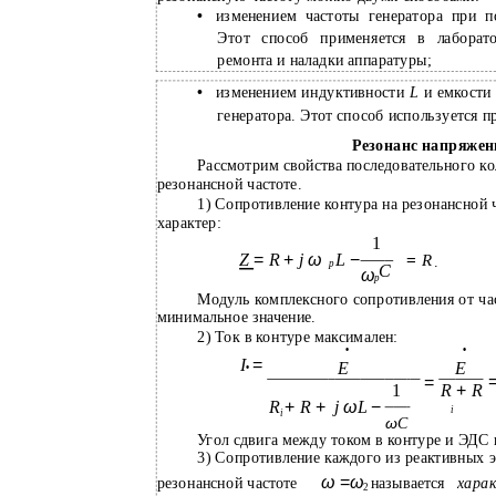
•
изменением частоты генератора при 
Этот способ применяется в лаборат
ремонта и наладки аппаратуры;
•
изменением индуктивности
L
и емкост
генератора. Этот способ используется п
Резонанс напряжен
Рассмотрим свойства последовательного ко
резонансной частоте.
1) Сопротивление контура на резонансной 
характер:
1
Z
=
R
+
j
ω
L
−
=
R
.
p
C
ω
p
Модуль комплексного сопротивления от час
минимальное значение.
2) Ток в контуре максимален:
•
•
I
=
E
E
•
=
1
R
+
R
R
+
R
+
j
ω
L
−
i
i
ω
C
Угол сдвига между током в контуре и ЭДС
3) Сопротивление каждого из реактивных э
ω
=
ω
резонансной частоте
называется
хара
2