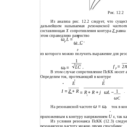
Рис. 12.2
Из анализа рис. 12.2 следует, что сущес
дальнейшем называемая
резонансной частот
составляющая
X
сопротивления контура
Z
равна 
этом справедливо равенство
1
ω
L
=
,
p
ω
C
p
из которого можно получить выражение для рез
1
f
=
2
LC
,
ω
=
p
p
В этом случае сопротивление ПсКК носит а
Определим ток, протекающий в контуре
•
•
E
E
•
I
Z
+
R
1
=
.
R
+
R
+
j
ω
L
−
=
i
ω
C
ω
=
ω
На резонансной частоте
ток в ко
p
•
U
приложенным к контуру напряжением
, так к
K
Из условия резонанса ПсКК (12.3) следуе
резонансную частоту можно двумя способами: