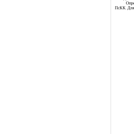
Опр
ПсКК. Для