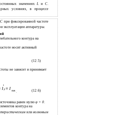
постоянных значениях
L
и
C
.
орных условиях, в процессе
и
C
при фиксированной частоте
ри эксплуатации аппаратуры.
ий
лебательного контура на
частоте носит активный
(12.5)
тоты не зависит и принимает
•
=
I
=
I
p
(12.6)
max
.
 источника равен нулю
φ = 0
.
лементов контура на
ктеристическим
или
волновым