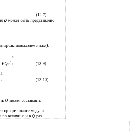
(12.7)
ρ
ля
может быть представлено
янареактивныхэлементах(
L
π
j
=
EQe
(12.9)
2
π
(12.10)
2
сть
Q
может составлять
что при резонансе модули
ы по величине и в
Q
раз