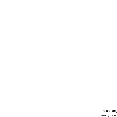
превосхо
контуре п