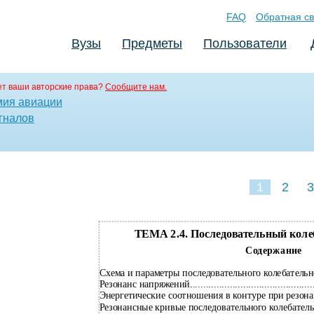
FAQ
Обратная св
Вузы
Предметы
Пользователи
т ваши авторские права?
Сообщите нам.
мия авиации
гналов
1
2
3
ТЕМА 2.4. Последовательный коле
Содержание
Схема и параметры последовательного колебательного кон
Резонанс напряжений....................................................
Энергетические соотношения в контуре при резонансе........
Резонансные кривые последовательного колебательного к