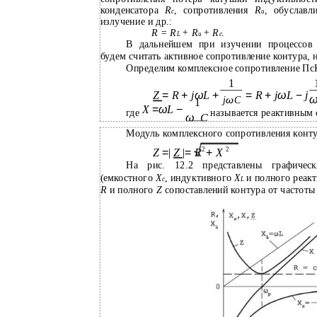
конденсатора
R
, сопротивления
R
, обуславл
c
u
излучение и др.:
R = R
+ R
+ R
.
L
u
c
В дальнейшем при изучении процессов 
будем считать активное сопротивление контура, 
Определим комплексное сопротивление П
1
Z
=
R
+
j
ω
L
+
=
R
+
j
ω
L
−
j
j
ω
C
1
X
=
ω
L
−
где
называется реактивным 
ω
C
Модуль комплексного сопротивления конту
2
2
Z
=
|
Z
|
=
R
+
X
На рис. 12.2 представлены графическ
(емкостного
X
, индуктивного
X
и полного реак
c
L
R
и полного
Z
сопоставлений контура от частоты