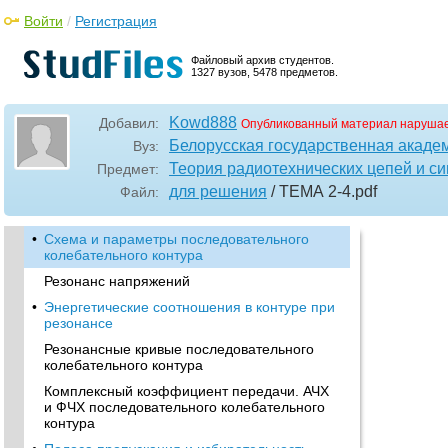
Войти
/
Регистрация
Файловый архив студентов.
1327 вузов, 5478 предметов.
Kowd888
Добавил:
Опубликованный материал нарушае
Белорусская государственная акаде
Вуз:
Теория радиотехнических цепей и си
Предмет:
для решения
/ ТЕМА 2-4
.pdf
Файл:
•
Схема и параметры последовательного
колебательного контура
Резонанс напряжений
•
Энергетические соотношения в контуре при
резонансе
Резонансные кривые последовательного
колебательного контура
Комплексный коэффициент передачи. АЧХ
и ФЧХ последовательного колебательного
контура