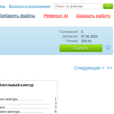
язь
Вопросы и предложения
Добавить файлы
Реферат AI
Заказать работу
Скачиваний:
6
Добавлен:
07.05.2024
Размер:
259 Кб
☆
Скачать
Следующая >
>>
бательный контур
1
тура...........................
3
...............................................
5
...................................
6
онтура.........................