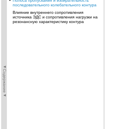
•
Полоса пропускания и избирательность
последовательного колебательного контура
Влияние внутреннего сопротивления
источника ЭДС и сопротивления нагрузки на
резонансную характеристику контура
◄Содержание◄