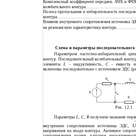
Комплексный коэффициент передачи. АЧХ и ФЧХ
колебательного контура.................................................
Полоса пропускания и избирательность последов
контура......................................................................
Влияние внутреннего сопротивления источника ЭД
на резонансную характеристику контура...........................
Схема и параметры последовательного
Параметром частотно-избирательной цеп
контур. Последовательный колебательный контур
элементы
L
- индуктивность,
C
- емкость
включены последовательно с источником ЭДС (рис
Рис. 12.1
Параметры
L
,
C
,
R
получили название пер
•
внутреннее сопротивление источника ЭДС,
напряжения на входе контура. Активное сопро
сопротивления потерь катушки индуктивно