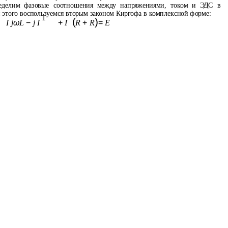
еделим фазовые соотношения между напряжениями, током и ЭДС в
 этого воспользуемся вторым законом Киргофа в комплексной форме:
1
(
)
I j
ω
L
−
j I
+
I
R
+
R
=
E