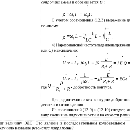
ρ
сопротивлением
и обозначается
:
1
ρ
=
ω
L
ω
C
=
.
p
p
С учетом соотношения (12.3) выражение д
по-иному:
1
L
=
ω
L
L
ρ
=
=
.
p
C
LC
4)
Нарезонанснойчастотепадениенапряжени
или
C
) максимально:
•
•
•
•
E
U
=
I
j
ω
L
=
j
ρ
=
j E Q
LP
p
p
R
+
R
i
•
1
E
•
•
−
j
U
=
I
= −
j
ρ
=
EQe
CP
p
j
ω
C
R
+
R
ρ
i
Q
=
где
- добротность контура.
R
+
R
i
Для радиотехнических контуров добротно
десятки и сотни единиц.
Из соотношений (12.9) и (12.10) следует, 
напряжения на индуктивности и на емкости равн
дят величину ЭДС. Это явление в последовательном колебательном
олучило название
резонанса напряжений
.