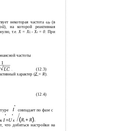
твует некоторая частота
ω
(в
p
ой
), на которой реактивная
нулю, т.е.
X = X
- X
= 0
. При
L
c
онансной частоты
1
π
LC
.
(12.3)
ктивный характер (
Z
= R
).
(12.4)
•
I
нтуре
совпадает по фазе с
•
•
(
)
R
+
R
.
I
=
U
ак
K
i
т, что добиться настройки на