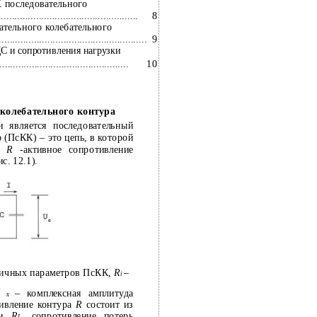
 последовательного
8
..............................................
ательного колебательного
9
.....................................................
С и сопротивления нагрузки
10
......................................
 колебательного контура
и является последовательный
 (ПсКК) – это цепь, в которой
 и
R
-активное сопротивление
. 12.1).
вичных параметров ПсКК,
R
–
i
U
– комплексная амплитуда
x
тивление контура
R
состоит из
сти
R
, сопротивление потерь