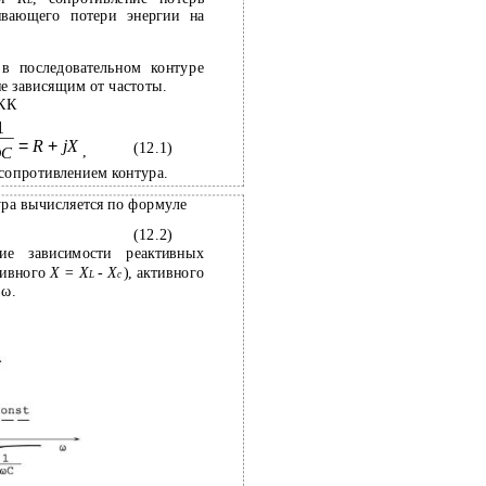
L
ивающего потери энергии на
в последовательном контуре
не зависящим от частоты.
сКК
1
=
R
+
jX
(12.1)
,
ω
C
сопротивлением контура.
ра вычисляется по формуле
(12.2)
ие зависимости реактивных
тивного
X = X
- X
), активного
L
c
 ω.