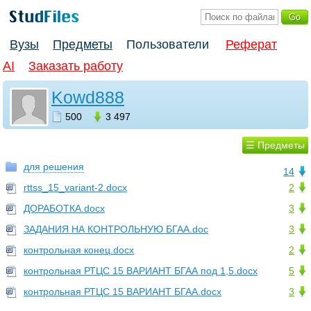
Вузы
Предметы
Пользователи
Реферат
AI
Заказать работу
Kowd888
500
3 497
☰ Предметы
для решения
14
rttss_15_variant-2.docx
2
ДОРАБОТКА.docx
3
ЗАДАНИЯ НА КОНТРОЛЬНУЮ БГАА.doc
3
контрольная конец.docx
2
контрольная РТЦС 15 ВАРИАНТ БГАА под 1,5.docx
5
контрольная РТЦС 15 ВАРИАНТ БГАА.docx
3