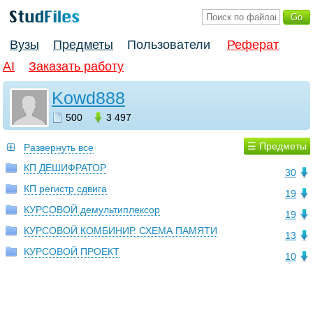
Вузы
Предметы
Пользователи
Реферат
AI
Заказать работу
Kowd888
500
3 497
☰ Предметы
Развернуть все
КП ДЕШИФРАТОР
30
КП регистр сдвига
19
КУРСОВОЙ демультиплексор
19
КУРСОВОЙ КОМБИНИР. СХЕМА ПАМЯТИ
13
КУРСОВОЙ ПРОЕКТ
10