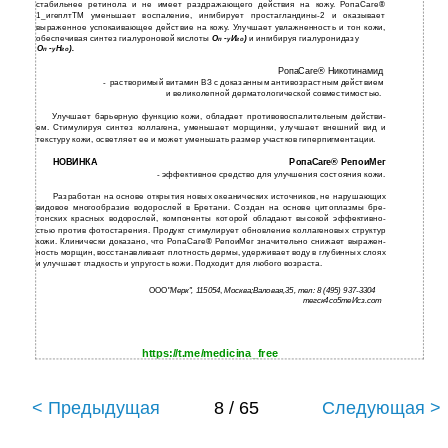
стабильнее ретинола и не имеет раздражающего действия на кожу. РопаСаге®
1_игеплтТМ уменьшает воспаление, ингибирует простагландины-2 и оказывает
выраженное успокаивающее действие на кожу. Улучшает увлажненность и тон кожи,
обеспечивая синтез гиалуроновой кислоты
и ингибируя гиалуронидазу
О
-
И
)
п
у
го
О
-
Н
).
п
у
го
РопаСаге® Никотинамид
-
растворимый витамин ВЗ с доказанным антивозрастным действием
и
великолепной дерматологической совместимостью.
Улучшает барьерную функцию кожи, обладает противовоспалительным действи­
ем. Стимулируя синтез коллагена, уменьшает морщинки, улучшает внешний вид и
текстуру кожи, осветляет ее и может уменьшать размер участков гиперпигментации.
НОВИНКА
РопаСаге® РепоиМег
- эффективное средство для улучшения состояния кожи.
Разработан на основе открытия новых океанических источников, не нарушающих
видовое многообразие водорослей в Бретани. Создан на основе цитоплазмы бре­
тонских красных водорослей, компоненты которой обладают высокой эффективно­
стью против фотостарения. Продукт стимулирует обновление коллагеновых структур
кожи. Клинически доказано, что РопаСаге® РепоиМег значительно снижает выражен­
ность морщин, восстанавливает плотность дермы, удерживает воду в глубинных слоях
и улучшает гладкость и упругость кожи. Подходит для любого возраста.
ООО"
Мерк", 115054
,
Москва;Валовая,35, тел: 8 (495) 937-3304
тегск4со5теИсз.сот
https://t.me/medicina_free
< Предыдущая
8 / 65
Следующая >