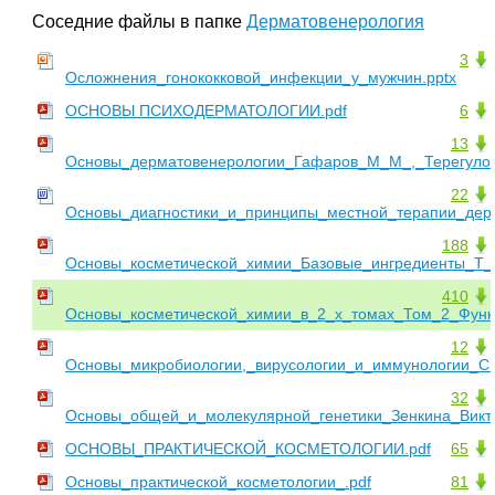
Соседние файлы в папке
Дерматовенерология
3
Осложнения_гонококковой_инфекции_у_мужчин.pptx
ОСНОВЫ ПСИХОДЕРМАТОЛОГИИ.pdf
6
13
Основы_дерматовенерологии_Гафаров_М_М_,_Терегулов
22
Основы_диагностики_и_принципы_местной_терапии_дерм
188
Основы_косметической_химии_Базовые_ингредиенты_Т_П
410
Основы_косметической_химии_в_2_х_томах_Том_2_Функ
12
Основы_микробиологии,_вирусологии_и_иммунологии_С
32
Основы_общей_и_молекулярной_генетики_Зенкина_Викт
ОСНОВЫ_ПРАКТИЧЕСКОЙ_КОСМЕТОЛОГИИ.pdf
65
Основы_практической_косметологии_.pdf
81