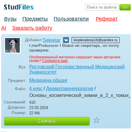
Вузы
Предметы
Пользователи
Реферат
AI
Заказать работу
Добавил:
Sekretar
kiopkiopkiop18@yandex.ru
t.me/Prokururor I Вовсе не секретарь, но почту
проверяю
Опубликованный материал нарушает ваши авторские
права?
Сообщите нам.
Ростовский Государственный Медицинский
Вуз:
Университет
Медицина общая
Предмет:
4 курс
/
Дерматовенерология
/
Файл:
Основы_косметической_химии_в_2_х_томах
Скачиваний:
410
Добавлен:
23.03.2024
Размер:
22 Мб
☆
Скачать