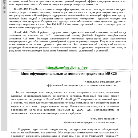
оттенков, низкий блеск и прозрачность, имеют приятный пудровый эффект и ощущение мягкости на
кожи. Улучшенная светостабильность допускает универсальную применимость.
ВопаР1а1Г® Р1а\л/1езз - состоит из микросфер кремния, покрытых диоксидом титана и оксидом
железа, сферы заполняют морщины, оптически рассеивают свет и создают равномерное поверхност­
ное распределение. «Мягкий фокус» поддерживает мгновенный омолаживающий эффект, кожа сра­ зу
выглядит более гладкой и морщинки кажутся практически невидимыми - идеально подходит для
антивозрастных продуктов. Сферическая структура также обеспечивает очень приятное пудровое и
скользящее ощущения на коже. РопаРЫг® Р1а\л/1езз имеет персиковый оттенок, отличную прозрач­
ность на коже и матирующие свойства.
ВопаР1а1гВ \/УЫ1е БаррЫге - содержит только один неорганический компонент: чистый оксид
алюминия, его название по 11МС1: синтетический сапфир (БуШНейс БаррЫге). Чешуйки окиси
алюминия <16 мкм, благодаря запатентованной технологии производства рост кристалликов
контролируется для обеспечения единообразной формы и размера чешуек. Результатом является
великолепное сколь­ жение, адгезия и прозрачность. Этот «синтетический сапфир» обеспечивает
рецептуре белоснежную роскошь, мягкое свечение кожи и деликатно выравнивает тон кожи, в
результате чего она выглядит более свежей и полной энергии, увлажненной и ухоженной.
https://t.me/medicina_free
Многофункциональные активные ингредиенты МЕКСК
КопаСаге® РпзйпеВпдЫ:™
- эффективный ингредиент для осветления и сияния кожи.
То, как выглядит кожа лица, влияет на наше восприятие возраста, состояния
здоровья и привлекательности конкретного человека. Неровный тон кожи может
состарить лет на двадцать. РопаСаге® РпзйпеВпдЬ*™ сохраняет естественный цвет
и сияние, помогает добиться «фарфорового» вида кожи, помогает скорректировать и
выровнять тон кожи, предотвращает загар. Эффективность продукта в снижении
образования меланина доказана научными
исследованиями, и
\
-
\
/\
-
\Х
п
у
уо
п
у
ю
сопоставима с эффективностью гидрохинона и арбутина.
РопаСаге® Люремин™ -
эффективный ингредиент против морщин.
Содержит идентичный натуральному дигидроксиметилкромон, обладающий
такими же свойствами, как ретинол. Оба вещества стимулируют синтез коллагена и
подавляют активность коллагеназы и эластазы. При этом РопаСаге® Люремин™