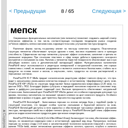
< Предыдущая
8 / 65
Следующая >
мепск
Современные функциональные наполнители (или пигменты) позволяют создавать широкий спектр
оптических эффектов, в том числе, соответствующих последним тенденциям рынка: создание
зо^Ыосиз эффекта, мягкое свечение кожи, коррекция тона кожи, улучшение текстуры продукта.
Различная форма частиц по-разному влияет на текстуру конечного продукта. Пластинчатые
структуры пигментов обеспечивают лучшую адгезию к коже, высокое отражение света и кроющую
способность. Сферические частицы пигментов улучшают эффект скольжения, заполняют и зритель­ но
уменьшают морщинки. При сочетании пластинок и сфер можно добиться прекрасного сенсорного
восприятия и скольжения на коже. Наличие у пигментов пористой поверхности обеспечивает высо­ кую
абсорбцию кожного сала и дополнительный матирующий эффект. Функциональные наполнители
РопаРЫг® могут использоваться в рецептурах минеральной и натуральной косметики, они хорошо
совместимы с кожей, не вызывают раздражения и являются экологически безопасными, стабиль­ ны в
продуктах на основе масел и восков, в эмульсиях, гелях, продуктах на основе растворителей, в
порошковых системах.
РопаР1а1Г® Ю Р МЬКе придает косметическим рецептурам эффект «мягкого фокуса», что при­
водит к визуальному уменьшению количества морщин и естественному «фарфоровому» цвету кожи.
РопаР1а1Г® ЮР \Л/Ы1е по структуре представляет белые керамические микросферы (2-20 мкм), по­
крытые 5Ю2
ТЮ2. Благодаря форме субстрата и передовой технологии покрытия он заполняет мор­
и
щинки и диффузно рассеивает падающий свет. Высокая прозрачность обеспечивает натуральный
оттенок кожи. Белоснежный цвет РопаРЫг® ЮР \Л/Ы1е делает его особенно подходящим для рецеп­ тур
кремов, поскольку наполнитель не оказывает никакого влияния на цвет конечного продукта. Особенно
эффективен в кремах и пудрах, дает приятное, бархатистое ощущение на коже.
РопаР1а1Г® Вогопе1де® - белоснежные порошки на основе нитрида бора с подобной графи­ ту
структурой пластинок, что придает особое чувство скольжения и бархатной мягкости на коже.
РопаРЫг® Вогопе1де® доступны в пяти вариантах и обеспечивают три важных эффекта: улучшение
►Содержание►
текстуры, матирующие свойства и эффект мягкого фокуса. РопаРЫг® Вогопе1де® очень эффективны
для всех видов косметических продуктов даже при низких концентрациях.
ВопаР1а1Г® Ва1апсе Со1ог$ (Со1с1/Вес1/В1ие/<Згееп) балансируют тон кожи, обеспечивая эффек­
тивную, но незаметную коррекцию кожи и естественный, здоровый вид лица. Прозрачные, матовые
порошки на основе слюды (<15 мкм) и запатентованной технологии нанесения покрытий с использо­
ванием ТЮ2и
, имеют интенсивные цветовые эффекты золотого, красного, голубого и зеленого
5
02
п