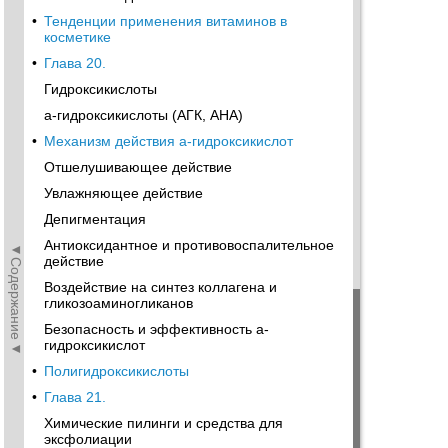
•
Тенденции применения витаминов в
косметике
•
Глава 20.
Гидроксикислоты
а-гидроксикислоты (АГК, АНА)
•
Механизм действия а-гидроксикислот
Отшелушивающее действие
Увлажняющее действие
Депигментация
Антиоксидантное и противовоспалительное
◄Содержание◄
действие
Воздействие на синтез коллагена и
гликозоаминогликанов
Безопасность и эффективность а-
гидроксикислот
•
Полигидроксикислоты
•
Глава 21.
Химические пилинги и средства для
эксфолиации