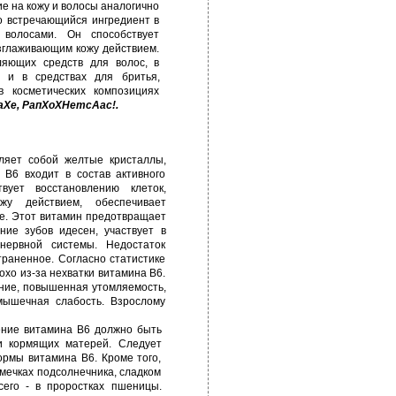
ие на кожу и волосы аналогично
о встречающийся ингредиент в
 волосами. Он способствует
зглаживающим кожу действием.
ляющих средств для волос, в
е и в средствах для бритья,
в косметических композициях
Хе, РапХоХНетсАас!.
ляет собой желтые кристаллы,
В6 входит в состав активного
вует восстановлению клеток,
у действием, обеспечивает
ме. Этот витамин предотвращает
ие зубов идесен, участвует в
 нервной системы. Недостаток
траненное. Согласно статистике
охо из-за нехватки витамина В6.
ение, повышенная утомляемость,
мышечная слабость. Взрослому
ление витамина В6 должно быть
и кормящих матерей. Следует
ормы витамина В6. Кроме того,
емечках подсолнечника, сладком
сего - в проростках пшеницы.