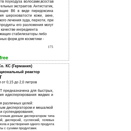
в поуходуза волосами,всостав
тельных экстрактов. Антистатик,
жащие В6 в виде пиридоксина
ия шероховатости кожи, акне,
ого лечения зуда, перхоти, при
 продукты его разложения могут
 качестве ингредиента
ржащих стабилизаторы либо
ных форм для косметики -
175
free
Со. КС (Германия)
циональный реактор
Т
от 0,15 до 2,0 литров
Т предназначена для быстрых,
ия идиспергирования жидких и
я различных целей:
ным диспергатором и мешалкой
 и суспендирования;
очным донным диспергатором типа
й, дисперсий, суспензий, гелевых
мола и растворения одного продукта
ты с сухими продуктами.