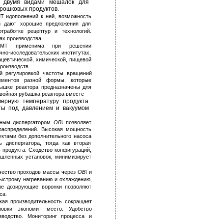
с двумя видами мешалок для
рошковых продуктов.
Т идополнений к ней, возможность
 дают хорошие предложения для
тработке рецептур и технологий.
ах производства.
1_АМТ применима при решении
чно-исследовательских институтах,
ацевтической, химической, пищевой
роизводств.
 регулировкой частоты вращений
ементов разной формы, которые
рышке реактора предназначены для
Двойная рубашка реактора вместе
ерную температуру продукта
ты под давлением и вакуумом
нным диспергатором
ОВ\
позволяет
распределений. Высокая мощность
уктами без дополнительного насоса
 диспергатора, тогда как вторая
 продукта. Сходство конфигураций,
шленных установок, минимизирует
чество проходов массы через
ОВ\
и
быстрому нагреванию и охлаждению,
ые дозирующие воронки позволяют
са.
кая производительность сокращает
новки экономит место. Удобство
зводство. Мониторинг процесса и