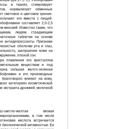
мпературе 27,5°С). Рибофлавин
цессы в тканях, стимулирует
итов, нормализует обменные
ет световое и цветовое зрение.
олучают его вместе с пищей.
ибофлавине составляет 2,0-2,5
м женский. Известно также, что
щикам, людям, страдающим
чаточные таблетки на основе
ые антидепрессанты. Признаки
лизистые оболочки рта и глаз,
тельность, шелушение кожи на
кружение, плохой сон.
ра плавления его кристаллов
ствительным веществам и под
ерна сильная желто-зеленая
ибофлавин и его производные
 благотворно влияют на кожу,
всех категориях косметической
ве экстракта дрожжей, молочной
-светло-желтая вязкая
икроорганизмами, в том числе
отеновая кислота встречается
т биологической активностью. Ее