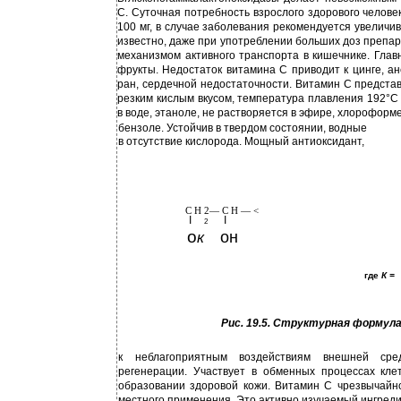
С. Суточная потребность взрослого здорового челове
100 мг, в случае заболевания рекомендуется увеличива
известно, даже при употреблении больших доз препар
механизмом активного транспорта в кишечнике. Глав
фрукты. Недостаток витамина С приводит к цинге, 
ран, сердечной недостаточности. Витамин С предста
резким кислым вкусом, температура плавления 192°С 
в воде, этаноле, не растворяется в эфире, хлороформе
бензоле. Устойчив в твердом состоянии, водные
в отсутствие кислорода. Мощный антиоксидант,
С Н 2— С Н — <
I
I
2
о
он
к
где
К =
Рис. 19.5. Структурная формул
к неблагоприятным воздействиям внешней сред
регенерации. Участвует в обменных процессах кле
образовании здоровой кожи. Витамин С чрезвычайн
местного применения. Это активно изучаемый ингреди