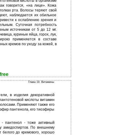
нтотеновой кислоты в организме
как говорится, «на лице». Кожа
голках рта. Волосы теряют свой
едеют, наблюдается их обильное
ривести к ослаблению зрения и
ельным. Суточная потребность
зным источникам от 5 до 12 мг.
вица, куриные яйца, горох, лук,
ироко применяется в составе
ных кремов по уходу за кожей, в
free
Глава 19. Витамины
ели, в изделия декоративной
 пантотеновой кислоты витамин
 волосами. Применяют также его
эфир пантенола, его тиоэфиры
 - пантенол - тоже активный
су амидоспиртов. По внешнему
 белого до кремового, хорошо