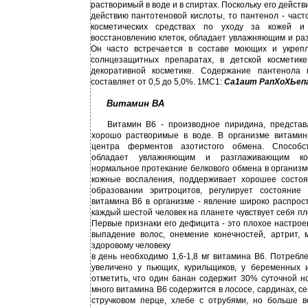
растворимый в воде и в спиртах. Поскольку его действ
действию пантотеновой кислоты, то пантенол - част
косметических средствах по уходу за кожей и
восстановлению клеток, обладает увлажняющим и ра
Он часто встречается в составе моющих и укреп
солнцезащитных препаратах, в детской косметик
декоративной косметике. Содержание пантенола 
составляет от 0,5 до 5,0%. 1МС1:
Са1аит РапХоХЬепа
Витамин ВА
Витамин В6 - производное пиридина, представ
хорошо растворимые в воде. В организме витамин 
центра ферментов азотистого обмена. Способст
обладает увлажняющим и разглаживающим кож
нормальное протекание белкового обмена в организ
кожные воспаления, поддерживает хорошее состоян
образовании эритроцитов, регулирует состояние
витамина В6 в организме - явление широко распрос
каждый шестой человек на планете чувствует себя пл
Первые признаки его дефицита - это плохое настро
выпадение волос, онемение конечностей, артрит, 
здоровому человеку
в
день необходимо
1,6-1,8 мг витамина В6. Потреб
увеличено у пьющих, курильщиков, у беременных 
отметить, что один банан содержит 30% суточной н
много витамина В6 содержится в лососе, сардинах, с
стручковом перце, хлебе с отрубями, но больше в