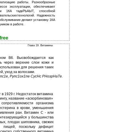
атизацию работы. Разнообразные
ессе эксплуатации, обеспечивают
вки 1КА тадкРЬАЫТ, способной
ательскихтехнологий. Надежность
 обслуживание делают установку 1КА
иком в работе.
free
Глава 19. Витамины
ном В6. Высвобождается как
ь через верхние слои кожи и
использован для решения таких
ей, уход за волосами.
пс1е, Рупс1ох1пе СусНс РНозрНаТе.
 в 1929 г. Недостаток витамина
ингу, название «аскорбиновая»
сопротивляемости организма
стерина в крови, уменьшения
живления ран. Витамин С - или
синтезирующийся у большинства
вых, плодах шиповника, свежих
с пищей, поскольку дефицит
синтез собственного витамина