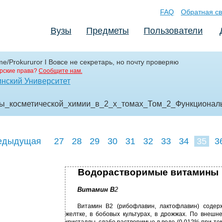
FAQ
Обратная св
Вузы
Предметы
Пользователи
me/Prokururor I Вовсе не секретарь, но почту проверяю
рские права?
Сообщите нам.
нский Университет
вы_косметической_химии_в_2_х_томах_Том_2_Функционал
едыдущая
27
28
29
30
31
32
33
34
35
3
44
45
46
Водорастворимые витамины
Витамин В
2
Витамин В2 (рибофлавин, лактофлавин) содерж
желтке, в бобовых культурах, в дрожжах. По внешн