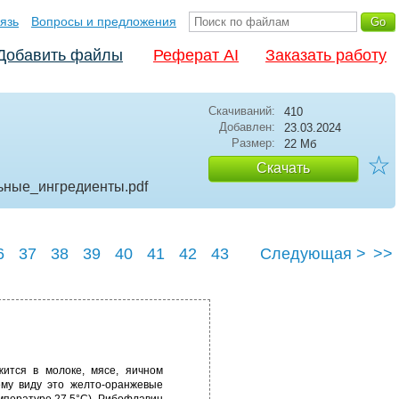
язь
Вопросы и предложения
Добавить файлы
Реферат AI
Заказать работу
Скачиваний:
410
Добавлен:
23.03.2024
Размер:
22 Мб
☆
Скачать
ьные_ингредиенты
.pdf
6
37
38
39
40
41
42
43
Следующая >
>>
47
ится в молоке, мясе, яичном
ему виду это желто-оранжевые