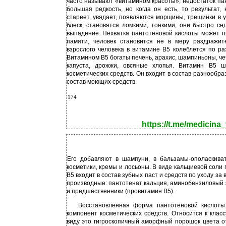
часто называют «витамином красоты», недостаток па
большая редкость, но когда он есть, то результат, 
стареет, увядает, появляются морщины, трещинки в у
блеск, становятся ломкими, тонкими, они быстро с
выпадение. Нехватка пантотеновой кислоты может п
памяти, человек становится не в меру раздражит
взрослого человека в витамине В5 колеблется по ра
Витамином В5 богаты печень, арахис, шампиньоны, чече
капуста, дрожжи, овсяные хлопья. Витамин В5 ш
косметических средств. Он входит в состав разнообраз
состав моющих средств.
174
https://t.me/medicina_
Его добавляют в шампуни, в бальзамы-ополаскиват
косметики, кремы и лосьоны. В виде кальциевой соли
В5 входит в состав зубных паст и средств по уходу за
производные: пантотенат кальция, аминобензиловый 
и предшественники (провитамин В5).
Восстановленная форма пантотеновой кислоты
компонент косметических средств. Относится к клас
виду это гигроскопичный аморфный порошок цвета от