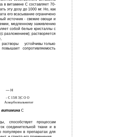
ка в витамине С составляет 70-
ть эту дозу до 1000 мг. Но, как
ата его всасывание ограничено
ный источник - свежие овощи и
анемии, медленному заживлению
вляет собой белые кристаллы с
(с разложением); растворяется
,
растворы
устойчивы только
повышает
сопротивляемость
— Н
- С 15Н 3|С О О
Аскорбилпальмитат
а витамина
С
ы, способствует процессам
ток соединительной ткани и в
о популярен в препаратах для
ент, и спектр его применения