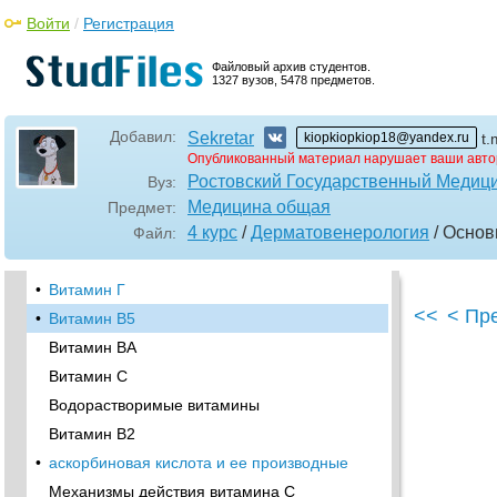
Белки теплового шока
Войти
/
Регистрация
Факторы роста
•
Гидролизаты
Файловый архив студентов.
1327 вузов, 5478 предметов.
•
Глава 19.
Витамины
Добавил:
Sekretar
kiopkiopkiop18@yandex.ru
t.
Жирорастворимые витамины
Опубликованный материал нарушает ваши авто
Витамин А и другие ретиноиды
Ростовский Государственный Медици
Вуз:
•
Ретиноиды в косметике
Медицина общая
Предмет:
Витамин Е
4 курс
/
Дерматовенерология
/ Осно
Файл:
Витамин О
•
Витамин Г
<<
< Пр
•
Витамин В5
Витамин ВА
Витамин С
Водорастворимые витамины
Витамин В2
•
аскорбиновая кислота и ее производные
Механизмы действия витамина С