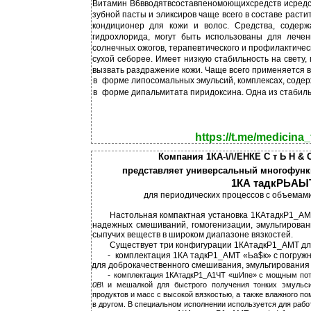
Витамин В6вводятвсоставпеномоющихсредств исредст
зубной пасты и эликсиров чаще всего в составе расти
кондиционер для кожи и волос. Средства, содер
гидрохлорида, могут быть использованы для лечен
солнечных ожогов, терапевтического и профилактическ
сухой себорее. Имеет низкую стабильность на свету,
вызвать раздражение кожи. Чаще всего применяется в
в
форме липосомальных эмульсий, комплексах, соде
в
форме дипальмитата пиридоксина. Одна из стабиль
https://t.me/medicina_
Компания 1КА-\/\/ЕНКЕ С т Ь Н & 
представляет универсальный многофунк
1КА тадкРЬАЫ
для периодических процессов с объемами 
Настольная компактная установка 1КАтадкР1_АМ
надежных смешиваний, гомогенизации, эмульгирован
сыпучих веществ в широком диапазоне вязкостей.
Существует три конфигурации 1КАтадкР1_АМТ дл
-
комплектация 1КА тадкР1_АМТ «Ьа$к» с погруж
для доброкачественного смешивания, эмульгирования
-
комплектация 1КАтадкР1_А1ЧТ «шИпе» с мощным пот
0В\
и мешалкой для быстрого получения тонких эмульси
продуктов и масс с высокой вязкостью, а также влажного по
в другом. В специальном исполнении используется для рабо