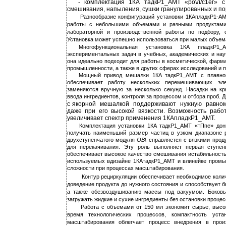
-
комплектация 1КА тадкР1_АМТ «ро\л/с1ег» 
смешивания, напыления, сушки гранулированных и по
Разнообразие конфигураций установки 1КАпладкР1-АМ
работы с небольшими объемами и разными продуктами
лабораторной и производственной работы по подбору, о
Установка может успешно использоваться при малых объем
Многофункциональная установка 1КА пладкР
экспериментальных задач в учебных, академических и нау
она идеально подходит для работы в косметической, фарм
промышленности, а также в других сферах исследований и п
Мощный привод мешалки 1КА тадкР1_АМТ с плавной
обеспечивает работу нескольких перемешивающих эл
заменяются вручную за несколько секунд. Насадки на к
ввода ингредиентов, контроля за процессом и отбора проб. 
с
якорной мешалкой поддерживают нужную равном
даже при его высокой вязкости. Возможность рабо
увеличивает спектр применения 1КАпладкР1_АМТ.
Комплектация установки 1КА тадкР1_АМТ «тПпе» до
получать наименьший размер частиц в узком диапазоне 
двухступенчатого модуля
ОВ\
справляется с вязкими прод
для перекачивания. Эту роль выполняет первая ступень
обеспечивает высокое качество смешивания истабильность
используемых вдизайне 1КАтадкР1_АМТ и влинейке промы
сложности при процессах масштабирования.
Контур рециркуляции обеспечивает необходимое коли
доведение продукта до нужного состояния и способствует 
а также обезвоздушиванию массы под вакуумом. Боков
загружать жидкие и сухие ингредиенты без остановки процес
Работа с объемами от 150 мл экономит сырье, высо
время технологических процессов, компактность уста
масштабирования облегчает процесс внедрения в прои