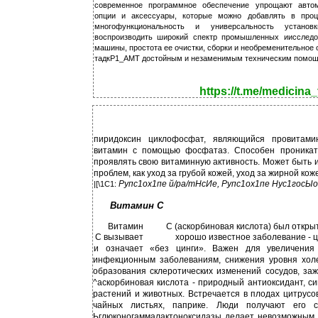
современное программное обеспечение упрощают автом
опции и аксессуары, которые можно добавлять в проц
многофункциональность и универсальность устано
воспроизводить широкий спектр промышленных иисследов
машины, простота ее очистки, сборки и необременительное
тадкР1_АМТ достойным и незаменимым техническим помощн
https://t.me/medicina_
пиридоксин циклофосфат, являющийся провитами
витамин с помощью фосфатаз. Способен проникат
проявлять свою витаминную активность. Может быть 
проблем, как уход за грубой кожей, уход за жирной кож
Рупс1ох1пе й/ра/тНсИе, Рупс1ох1пе Нус1госЫо
|[\1С1:
Витамин С
Витамин
С (аскорбиновая кислота) был открыт
С вызывает
хорошо известное заболевание - ц
и означает «без цинги». Важен для увеличения 
инфекционным заболеваниям, снижения уровня холе
образования склеротических изменений сосудов, за
^аскорбиновая кислота - природный антиоксидант, 
растений и животных. Встречается в плодах цитрусо
чайных листьях, паприке. Люди получают его 
Ьглюконогаммалактоноксидазы делает невозможным 