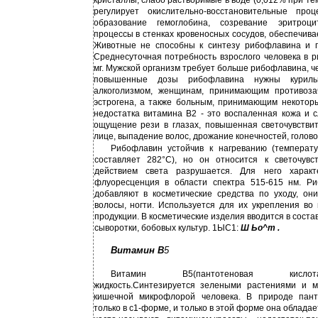
кристаллы, слабо растворимые в воде (0,012% при те
регулирует окислительно-восстановительные про
образование гемоглобина, созревание эритроц
процессы в стенках кровеносных сосудов, обеспечива
Животные не способны к синтезу рибофлавина и п
Среднесуточная потребность взрослого человека в р
мг. Мужской организм требует больше рибофлавина, че
повышенные дозы рибофлавина нужны куриль
алкоголизмом, женщинам, принимающим противоза
эстрогена, а также больным, принимающим некотор
недостатка витамина В2 - это воспаленная кожа и с
ощущение рези в глазах, повышенная светочувстви
лице, выпадение волос, дрожание конечностей, голово
Рибофлавин устойчив к нагреванию (температу
составляет 282°С), но он относится к светочув
действием света разрушается. Для него характ
флуоресценция в области спектра 515-615 нм. Р
добавляют в косметические средства по уходу, они
волосы, ногти. Используется для их укрепления во 
продукции. В косметические изделия вводится в соста
сыворотки, бобовых культур. 1ЫС1:
Ш Ьо^т .
Витамин В
5
Витамин В5(пантотеновая кислота)
жидкость.Синтезируется зелеными растениями и м
кишечной микрофлорой человека. В природе пант
только в с1-форме, и только в этой форме она обладае