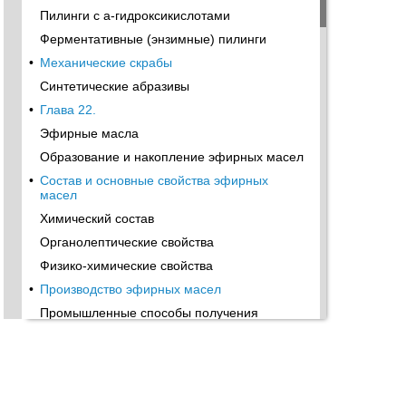
Пилинги с а-гидроксикислотами
Ферментативные (энзимные) пилинги
•
Механические скрабы
Синтетические абразивы
•
Глава 22.
Эфирные масла
Образование и накопление эфирных масел
•
Состав и основные свойства эфирных
масел
Химический состав
Органолептические свойства
Физико-химические свойства
•
Производство эфирных масел
Промышленные способы получения
эфирных масел
•
Натуральные душистые продукты из
эфирномасличного сырья
•
Качество эфирных масел