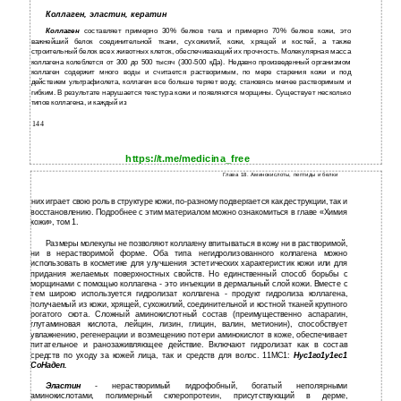
Коллаген, эластин, кератин
Коллаген
составляет примерно 30% белков тела и примерно 70% белков кожи, это
важнейший белок соединительной ткани, сухожилий, кожи, хрящей и костей, а также
строительный белок всех животных клеток, обеспечивающий их прочность. Молекулярная масса
коллагена колеблется от 300 до 500 тысяч (300-500 кДа). Недавно произведенный организмом
коллаген содержит много воды и считается растворимым, по мере старения кожи и под
действием ультрафиолета, коллаген все больше теряет воду, становясь менее растворимым и
гибким. В результате нарушается текстура кожи и появляются морщины. Существует несколько
типов коллагена, и каждый из
144
https://t.me/medicina_free
Глава 18. Аминокислоты, пептиды и белки
них играет свою роль в структуре кожи, по-разному подвергается как деструкции, так и
восстановлению. Подробнее с этим материалом можно ознакомиться в главе «Химия
кожи», том 1.
Размеры молекулы не позволяют коллагену впитываться в кожу ни в растворимой,
ни в нерастворимой форме. Оба типа негидролизованного коллагена можно
использовать в косметике для улучшения эстетических характеристик кожи или для
придания желаемых поверхностных свойств. Но единственный способ борьбы с
морщинами с помощью коллагена - это инъекции в дермальный слой кожи. Вместе с
тем широко используется гидролизат коллагена - продукт гидролиза коллагена,
получаемый из кожи, хрящей, сухожилий, соединительной и костной тканей крупного
рогатого скота. Сложный аминокислотный состав (преимущественно аспарагин,
глутаминовая кислота, лейцин, лизин, глицин, валин, метионин), способствует
увлажнению, регенерации и возмещению потери аминокислот в коже, обеспечивает
питательное и ранозаживляющее действие. Включают гидролизат как в состав
средств по уходу за кожей лица, так и средств для волос. 11МС1:
Нус1го1у1ес1
СоНадеп.
Эластин
- нерастворимый гидрофобный, богатый неполярными
аминокислотами, полимерный склеропротеин, присутствующий в дерме,