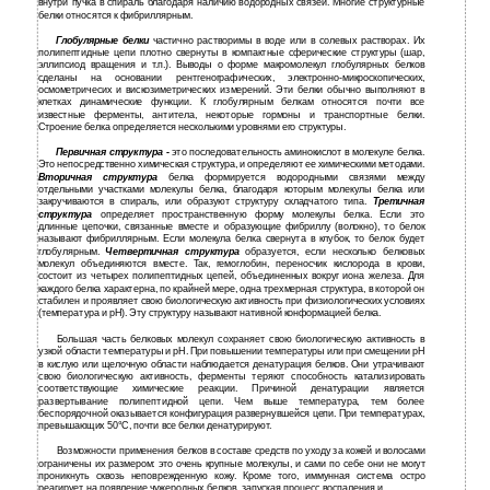
внутри пучка в спираль благодаря наличию водородных связей. Многие структурные
белки относятся к фибриллярным.
Глобулярные белки
частично растворимы в воде или в солевых растворах. Их
полипептидные цепи плотно свернуты в компактные сферические структуры (шар,
эллипсиод вращения и т.п.). Выводы о форме макромолекул глобулярных белков
сделаны на основании рентгенографических, электронно-микроскопических,
осмометричесих и вискозиметрических измерений. Эти белки обычно выполняют в
клетках динамические функции. К глобулярным белкам относятся почти все
известные ферменты, антитела, некоторые гормоны и транспортные белки.
Строение белка определяется несколькими уровнями его структуры.
Первичная структура -
это последовательность аминокислот в молекуле белка.
Это непосредственно химическая структура, и определяют ее химическими методами.
Вторичная структура
белка формируется водородными связями между
отдельными участками молекулы белка, благодаря которым молекулы белка или
закручиваются в спираль, или образуют структуру складчатого типа.
Третичная
структура
определяет пространственную форму молекулы белка. Если это
длинные цепочки, связанные вместе и образующие фибриллу (волокно), то белок
называют фибриллярным. Если молекула белка свернута в клубок, то белок будет
глобулярным.
Четвертичная структура
образуется, если несколько белковых
молекул объединяются вместе. Так, гемоглобин, переносчик кислорода в крови,
состоит из четырех полипептидных цепей, объединенных вокруг иона железа. Для
каждого белка характерна, по крайней мере, одна трехмерная структура, в которой он
стабилен и проявляет свою биологическую активность при физиологических условиях
(температура и рН). Эту структуру называют нативной конформацией белка.
Большая часть белковых молекул сохраняет свою биологическую активность в
узкой области температуры и рН. При повышении температуры или при смещении рН
в кислую или щелочную области наблюдается денатурация белков. Они утрачивают
свою биологическую активность, ферменты теряют способность катализировать
соответствующие химические реакции. Причиной денатурации является
развертывание полипептидной цепи. Чем выше температура, тем более
беспорядочной оказывается конфигурация развернувшейся цепи. При температурах,
превышающих 50°С, почти все белки денатурируют.
Возможности применения белков в составе средств по уходу за кожей и волосами
ограничены их размером: это очень крупные молекулы, и сами по себе они не могут
проникнуть сквозь неповрежденную кожу. Кроме того, иммунная система остро
реагирует на появление чужеродных белков, запуская процесс воспаления и