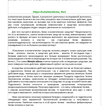
143
https://t.me/medicina_free
аллергические реакции. Однако, в результате длительных исследований выяснилось,
что некоторые белки все же способны оказывать свое положительное действие, даже
при накожном нанесении, не вызывая при этом заметных побочных эффектов. Они
уже стали популярными активными компонентами в средствах интенсивного
действия, и в будущем следует ожидать увеличения их популярности.
Для чего пытаются включать белки в косметические средства? Предполагается,
что есть возможность, нанося косметическое средство на кожу, компенсировать либо
усилить те функции, которые эти молекулы выполняют, как эндогенные соединения,
например, коллаген и эластин - как структурные белки, ферменты
(супероксиддисмутаза) - как антиоксиданты. Но, как показало время, эти ожидания не
оправдываются из-за большого размера молекул.
Изначально в косметические средства пытались вводить только присущие коже
белки - коллаген, эластин, в средствах для волос - кератин. В последние годы с
белками животного происхождения все больше конкурируют белки растительного
происхождения и белки из морепродуктов, которых нет в человеческом организме. Так,
белок 1_5 из семян
Моппда оШега
отлично показал себя в очищающих средствах, как
агент поверхностного действия, эффективный сорбент частиц пыли на коже.
средствах интенсивного действия чаще используют все же не белки как таковые,
В
гидролизаты белков как растительного, так и животного происхождения. Под
а
действием воды, температуры и специальных ферментов длинные молекулы белков
расщепляются на более простые, меньших размеров. Продукты гидролиза белков
биологически активны, практически не обладают аллергическим и раздражающим
действием и поэтому широко используются в средствах по уходу за кожей и волосами.
Гидролизаты белков относятся к природным, органическим, гетероцепным,
конденсационным полимерам. Поскольку гидролизат - это смесь «обрывков» белков
с
самыми различными молекулярными весами, то практически речь идет о смеси
пептидов и аминокислот, свойства которых рассматривались выше.
Ниже рассмотрены несколько примеров белковых соединений и их гидролизатов,
обладающих ярко выраженной биологической активностью и популярных в
косметологии. Наиболее известны в этой группе белков - линейные фибриллярные
белки: коллаген и эластин.