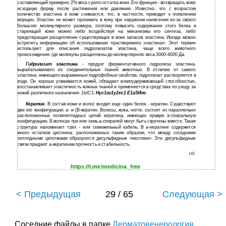
составляющий примерно 2% веса сухого остатка кожи. Его функция - возвращать коже
исходную форму после растяжения или давления. Известно, что с возрастом
количество эластина в коже снижается, что, в частности, приводит к появлению
морщин. Эластин не может проникать в кожу при наружном нанесении из-за своего
большого молекулярного размера, поэтому повысить содержание этого белка в
стареющей коже можно либо воздействуя на механизмы его синтеза, либо
предотвращая расщепление существующих в коже запасов эластина. Иногда можно
встретить информацию об использовании «растворимого эластина». Этот термин
используют для описания гидролизатов эластина, чаще всего животного
происхождения, где молекулы расщеплены до молекулярного веса 3000-4000 Да.
Гидролизат эластина
- продукт ферментативного гидролиза эластина,
вырабатываемого из соединительных тканей животных. В отличие от самого
эластина, имеющего выраженные гидрофобные свойства, гидролизат растворяется в
воде. Он хорошо усваивается кожей, обладает влагоудерживающей способностью,
восстанавливает эластичность кожных тканей и применяется в средствах по уходу за
кожей различного назначения. 1ЫС1:
Нус1го1у2ес1 Е1а5Ипе.
Кератин
. В состав кожи и волос входит еще один белок - кератин. Существуют
две его конфигурации: а- и (В-кератин. Волосы, кожа, ногти, состоят из параллельно
расположенных полипептидных цепей кератина, имеющих правую а-спиральную
конфигурацию. В волосах три или семь а-спиралей могут быть скручены вместе. Такая
структура напоминает трех - или семижильный кабель. В а-кератине содержится
много остатков цистеина, расположенных таким образом, что между соседними
пептидными цепочками образуются дисульфидные «мостики». Эти дисульфидные
связи придают а-кератинам прочность и стабильность.
145
https://t.me/medicina_free
< Предыдущая
29 / 65
Следующая >
Соседние файлы в папке
Дерматовенерология