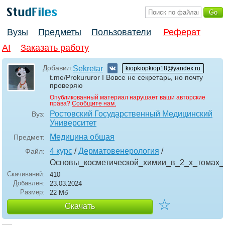
Вузы
Предметы
Пользователи
Реферат
AI
Заказать работу
Добавил:
Sekretar
kiopkiopkiop18@yandex.ru
t.me/Prokururor I Вовсе не секретарь, но почту
проверяю
Опубликованный материал нарушает ваши авторские
права?
Сообщите нам.
Ростовский Государственный Медицинский
Вуз:
Университет
Медицина общая
Предмет:
4 курс
/
Дерматовенерология
/
Файл:
Основы_косметической_химии_в_2_х_томах
Скачиваний:
410
Добавлен:
23.03.2024
Размер:
22 Мб
☆
Скачать