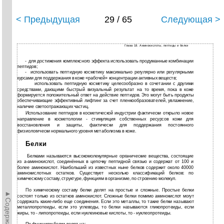
< Предыдущая
29 / 65
Следующая >
Глава 18. Аминокислоты, пептиды и белки
-
для достижения комплексного эффекта использовать продуманные комбинации
пептидов;
-
использовать пептидную косметику максимально регулярно или регулярными
курсами для поддержания в коже «рабочей» концентрации активных веществ;
использовать пептидную косметику целесообразно в сочетании с другими
средствами, дающими быстрый визуальный результат на то время, пока в коже
формируется положительный ответ на действие пептидов. Это могут быть продукты
обеспечивающие эффективный лифтинг за счет пленкообразователей, увлажнение,
наличие светоотражающих частиц.
Использование пептидов в косметической индустрии фактически открыло новое
направление в косметологии - стимуляция собственных ресурсов кожи для
восстановления и защиты, фактически для поддержания постоянного
физиологически нормального уровня метаболизма в коже.
Белки
Белками называются высокомолекулярные органические вещества, состоящие
из а-аминокислот, соединённых в цепочку пептидной связью и содержат от 100 и
более аминокислот. Наибольший из известных ныне белков содержит около 40000
аминокислотных остатков. Существует несколько классификаций белков: по
химическому составу, структуре, функциям в организме, по строению молекул.
По химическому составу белки делят на простые и сложные. Простые белки
►Содержание►
состоят только из остатков аминокислот. Сложные белки помимо аминокислот могут
содержать какие-либо еще соединения. Если это металлы, то такие белки называют
металлопротеиды, если это углеводы, то белки называются гликопротеиды, если
жиры, то - липопротеиды, если нуклеиновые кислоты, то - нуклеопротеиды.