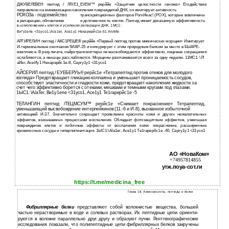
ДЖУВЕЛЕВЕН пептид / ЛЛ/Е1_Е\/ЕМ™ рерййе «Защитник целостности генома» Егодействие
направлено на минимизацию накопления повреждений ДНК, он имитирует активность
РОХОЗа - подсемейство
транскрипционных факторов РогкИеас! (РОХ), которые вовлечены
в репарацию, обновление
и долговечность клеток. Пептид имеет доказанную эффективность
в «омоложении» клеток и усилении репарации ДНК. 1МС1:
Ви*у1епе <31усо1,\А/а1ег, Асе1у1 Нехарерйс1е-51 АплИе
АРГИРЕЛИН пептид / АКС1РЕШЕ® рерййе «Первый пептид против мимических морщин» Имитирует
И-терминальные окончания 5ИАР-25 и конкурирует с этим природным белком за место в БЫАРЕ-
комплексе. В результате, нейротрансмиттеры не высвобождаются эффективно, лицевые сокращения
ослабляются, а мышцы расслабляются. Морщины разглаживаются всего за одну неделю. 11МС1: \Л/
аИег, АсеИу1 Нехарерйс1е-8, Саргу1у1 <31усо1
АЙСЕРИЛ пептид / ЕУЕБЕРУЬ® рерйс1е «Тетрапептид против отеков для молодого
взгляда» Предотвращает гликацию коллагена и уменьшает проницаемость сосудов,
способствует эластичности и гладкости кожи, предотвращает накопление жидкости за
счет чего эффективно борется с отеками, мешками и темными кругами под глазами.
1ЫС1: \А/аТег, Ви1у1епе <31усо1, Асе1у1 Те1гарерйс1е -5
ТЕЛАНГИН пептид /ТЕЦМСУМ™ рерйс1е «Снимает покраснение» Тетрапептид,
уменьшающий высвобождение интерлейкинов (11.-6 и И-8), вызванное избыточной
активацией И-37. Значительно сокращает проявление красноты кожи и других нежелательных
эффектов, вызываемых процессами воспаления. Обладает фотозащитным эффектом, уменьшая
повреждение клеток и побочные эффекты от воспаления кожи: покраснение, расширенные
кровеносные сосуды и гиперпигментация. 1ЫС1:\А/а1ег, Асе1у1 Те1гарербс1е -40, Саргу1у1 <31усо1
АО «НоваКом»
+74957814855
утж.поуа-сот.ги
https://t.me/medicina_free
Глава 18. Аминокислоты, пептиды и белки
Фибриллярные белки
представляют собой волокнистые вещества, большей
частью нерастворимые в воде и солевых растворах. Их пептидные цепи ориенти­
руются в волокне параллельно друг другу и образуют пучки. Рентгенографические
исследования показали, что полипептидные цепи фибриллярных белков закручены