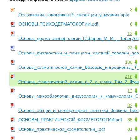
3
Осложнения_гонококковой_инфекции_у_мужчин.pptx
ОСНОВЫ ПСИХОДЕРМАТОЛОГИИ.pdf
6
13
Основы_дерматовенерологии_Гафаров_М_М_,_Терегулов
22
Основы_диагностики_и_принципы_местной_терапии_дерм
188
Основы_косметической_химии_Базовые_ингредиенты_Т_П
410
Основы_косметической_химии_в_2_х_томах_Том_2_Функ
12
Основы_микробиологии,_вирусологии_и_иммунологии_С
32
Основы_общей_и_молекулярной_генетики_Зенкина_Викт
ОСНОВЫ_ПРАКТИЧЕСКОЙ_КОСМЕТОЛОГИИ.pdf
65
Основы_практической_косметологии_.pdf
81
8