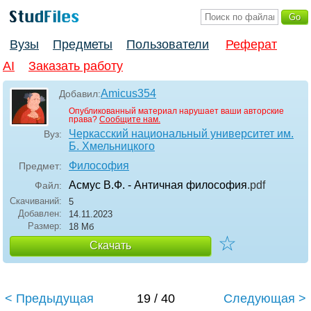
Вузы
Предметы
Пользователи
Реферат
AI
Заказать работу
Amicus354
Добавил:
Опубликованный материал нарушает ваши авторские
права?
Сообщите нам.
Черкасский национальный университет им.
Вуз:
Б. Хмельницкого
Философия
Предмет:
Асмус В.Ф. - Античная философия
.pdf
Файл:
Скачиваний:
5
Добавлен:
14.11.2023
Размер:
18 Мб
☆
Скачать
< Предыдущая
19 / 40
Следующая >