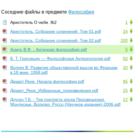
Соседние файлы в предмете
Философия
Аристотель О небе .fb2
1
Аристотель. Собрание сочинений. Том 01.pdf
24
Аристотель. Собрание сочинений. Том 02.pdf
200
Асмус В.Ф. - Античная философия.pdf
5
Б. Т. Григорьян — Философская Антропология.pdf
50
Волгин В. Развитие общественной мысли во Франции
20
в 18 веке. 1958.pdf
Декарт Рене. Начала философии.pdf
85
Декарт_Рене_Избранные_произведения.pdf
25
Длугач Т.Б. - Три портрета эпохи Просвещения.
22
Монтескье. Вольтер. Руссо (Научное издание)-2006.pdf