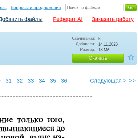
язь
Вопросы и предложения
Добавить файлы
Реферат AI
Заказать работу
Скачиваний:
5
Добавлен:
14.11.2023
Размер:
18 Мб
☆
Скачать
0
31
32
33
34
35
36
Следующая >
>>