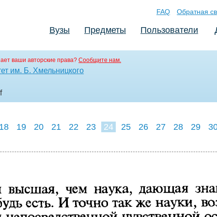
FAQ
Обратная св
Вузы
Предметы
Пользователи
ает ваши авторские права?
Сообщите нам.
ет им. Б. Хмельницкого
f
18
19
20
21
22
23
24
25
26
27
28
29
3