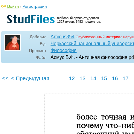
Войти
/
Регистрация
Файловый архив студентов.
1327 вузов, 5483 предметов.
Amicus354
Добавил:
Опубликованный материал наруш
Черкасский национальный университ
Вуз:
Философия
Предмет:
Асмус В.Ф. - Античная философия
.pd
Файл:
<<
< Предыдущая
12
13
14
15
16
17