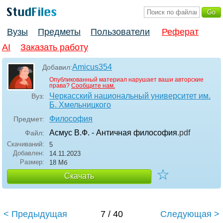
Вузы
Предметы
Пользователи
Реферат
AI
Заказать работу
Amicus354
Добавил:
Опубликованный материал нарушает ваши авторские
права?
Сообщите нам.
Черкасский национальный университет им.
Вуз:
Б. Хмельницкого
Философия
Предмет:
Асмус В.Ф. - Античная философия
.pdf
Файл:
Скачиваний:
5
Добавлен:
14.11.2023
Размер:
18 Мб
☆
Скачать
< Предыдущая
7 / 40
Следующая >