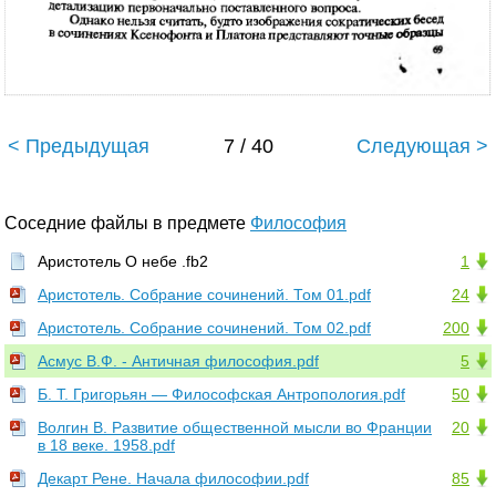
< Предыдущая
7 / 40
Следующая >
Соседние файлы в предмете
Философия
Аристотель О небе .fb2
1
Аристотель. Собрание сочинений. Том 01.pdf
24
Аристотель. Собрание сочинений. Том 02.pdf
200
Асмус В.Ф. - Античная философия.pdf
5
Б. Т. Григорьян — Философская Антропология.pdf
50
Волгин В. Развитие общественной мысли во Франции
20
в 18 веке. 1958.pdf
Декарт Рене. Начала философии.pdf
85