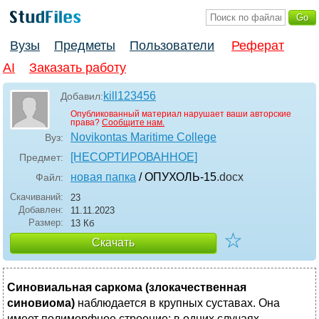
Вузы
Предметы
Пользователи
Реферат
AI
Заказать работу
kill123456
Добавил:
Опубликованный материал нарушает ваши авторские
права?
Сообщите нам.
Novikontas Maritime College
Вуз:
[НЕСОРТИРОВАННОЕ]
Предмет:
новая папка
/ ОПУХОЛЬ-15
.docx
Файл:
Скачиваний:
23
Добавлен:
11.11.2023
Размер:
13 Кб
☆
Скачать
Синовиальная саркома (злокачественная
синовиома)
наблюдается в крупных суставах. Она
имеет полиморфное строение; в одних случаях