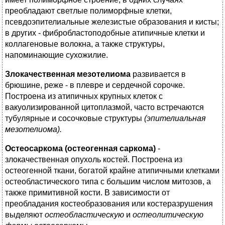
преобладают светлые полиморфные клетки,
псевдоэпителиальные железистые образования и кисты;
в других - фибробластоподобные атипичные клетки и
коллагеновые волокна, а также структуры,
напоминающие сухожилие.
Злокачественная мезотелиома
развивается в
брюшине, реже - в плевре и сердечной сорочке.
Построена из атипичных крупных клеток с
вакуолизированной цитоплазмой, часто встречаются
тубулярные и сосочковые структуры
(эпителиальная
мезотелиома).
Остеосаркома (остеогенная саркома)
-
злокачественная опухоль костей. Построена из
остеогенной ткани, богатой крайне атипичными клетками
остеобластического типа с большим числом митозов, а
также примитивной кости. В зависимости от
преобладания костеобразования или костеразрушения
выделяют
остеобластическую
и
остеолитическую