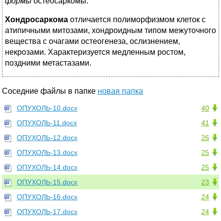
формы
остеосаркомы.
Хондросаркома
отличается полиморфизмом клеток с
атипичными митозами, хондроидным типом межуточного
вещества с очагами остеогенеза, ослизнением,
некрозами. Характеризуется медленным ростом,
поздними метастазами.
Соседние файлы в папке
новая папка
ОПУХОЛЬ-10.docx
40
ОПУХОЛЬ-11.docx
41
ОПУХОЛЬ-12.docx
26
ОПУХОЛЬ-13.docx
25
ОПУХОЛЬ-14.docx
25
ОПУХОЛЬ-15.docx
23
ОПУХОЛЬ-16.docx
24
ОПУХОЛЬ-17.docx
24