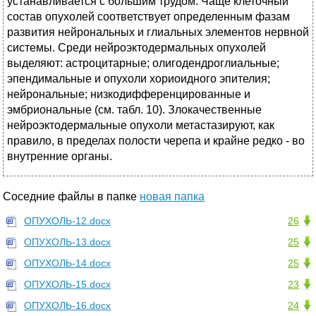
устанавливается с большим трудом. Чаще клеточный
состав опухолей соответствует определенным фазам
развития нейрональных и глиальных элементов нервной
системы. Среди нейроэктодермальных опухолей
выделяют: астроцитарные; олигодендроглиальные;
эпендимальные и опухоли хориоидного эпителия;
нейрональные; низкодифференцированные и
эмбриональные (см. табл. 10). Злокачественные
нейроэктодермальные опухоли метастазируют, как
правило, в пределах полости черепа и крайне редко - во
внутренние органы.
Соседние файлы в папке
новая папка
ОПУХОЛЬ-12.docx
26
ОПУХОЛЬ-13.docx
25
ОПУХОЛЬ-14.docx
25
ОПУХОЛЬ-15.docx
23
ОПУХОЛЬ-16.docx
24