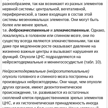
разнообразием, так как возникают из разных элементов
нервной системы: центральной, вегетативной,
периферической, а также входящих в состав этой
системы мезенхималышх элементов. Они могут быть
более или менее зрелые,
т.е.
доброкачественные
и
злокачественные.
Однако,
локализуясь в головном или спинном мозге, они по
существу всегда являются злокачественными, так как
даже при медленном росте оказывают давление на
жизненно важные центры и вызывают нарушения их
функций. Опухоли ЦНС подразделяются на
нейроэктодермальные и менингососудистые (табл. 10).
Нейроэктодермальные (нейроэпителиальные)
опухоли
головного и спинного мозга построены из
производных нейроэктодермы. Они чаще, чем опухоли
других органов, имеют дизонтогенетическое
происхождение, т.е. развиваются из остаточных
скоплений клеток-предшественников зрелых элементов
ЦНС, и их гистогенетическая принадлежность иногда