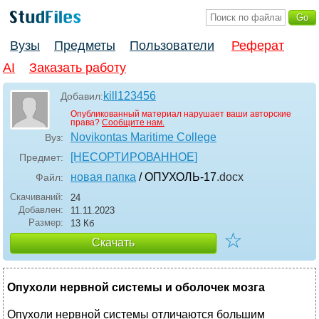
Вузы
Предметы
Пользователи
Реферат
AI
Заказать работу
kill123456
Добавил:
Опубликованный материал нарушает ваши авторские
права?
Сообщите нам.
Novikontas Maritime College
Вуз:
[НЕСОРТИРОВАННОЕ]
Предмет:
новая папка
/ ОПУХОЛЬ-17
.docx
Файл:
Скачиваний:
24
Добавлен:
11.11.2023
Размер:
13 Кб
☆
Скачать
Опухоли нервной системы и оболочек мозга
Опухоли нервной системы отличаются большим