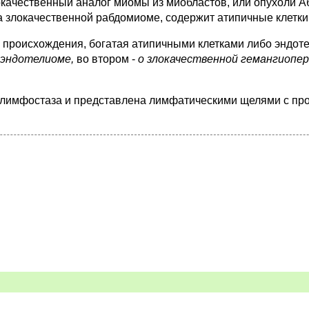
окачественный аналог миомы из миобластов, или опухоли 
а злокачественной рабдомиоме, содержит атипичные клетки
о происхождения, богатая атипичными клетками либо эндотел
оэндотелиоме,
во втором -
о злокачественной гемангиопе
о лимфостаза и представлена лимфатическими щелями с 