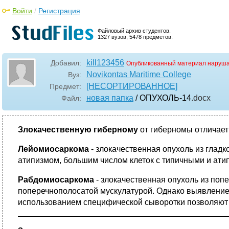
Войти
/
Регистрация
Файловый архив студентов.
1327 вузов, 5478 предметов.
kill123456
Добавил:
Опубликованный материал наруша
Novikontas Maritime College
Вуз:
[НЕСОРТИРОВАННОЕ]
Предмет:
новая папка
/ ОПУХОЛЬ-14
.docx
Файл:
Злокачественную гиберному
от гиберномы отличает
Лейомиосаркома
- злокачественная опухоль из глад
атипизмом, большим числом клеток с типичными и атип
Рабдомиосаркома
- злокачественная опухоль из по
поперечнополосатой мускулатурой. Однако выявление 
использованием специфической сыворотки позволяют