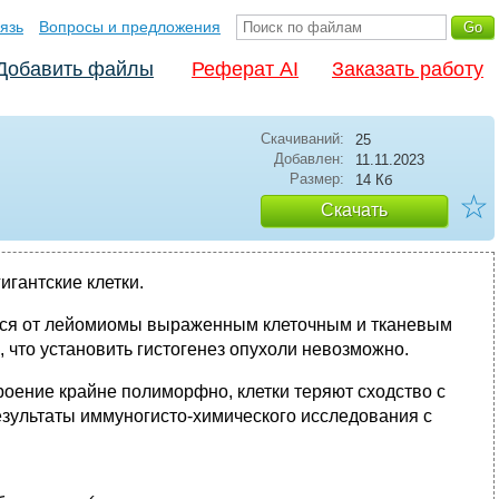
язь
Вопросы и предложения
Добавить файлы
Реферат AI
Заказать работу
Скачиваний:
25
Добавлен:
11.11.2023
Размер:
14 Кб
☆
Скачать
игантские клетки.
ся от лейомиомы выраженным клеточным и тканевым
 что установить гистогенез опухоли невозможно.
роение крайне полиморфно, клетки теряют сходство с
езультаты иммуногисто-химического исследования с