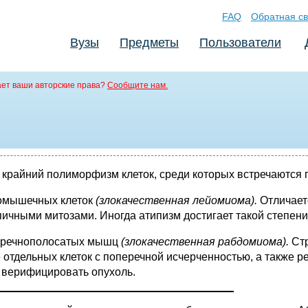
FAQ
Обратная св
Вузы
Предметы
Пользователи
ет ваши авторские права?
Сообщите нам.
 крайний полиморфизм клеток, среди которых встречаются г
комышечных клеток
(злокачественная лейомиома).
Отличает
ичными митозами. Иногда атипизм достигает такой степени,
перечнополосатых мышц
(злокачественная рабдомиома).
Ст
отдельных клеток с поперечной исчерченностью, а также р
 верифицировать опухоль.