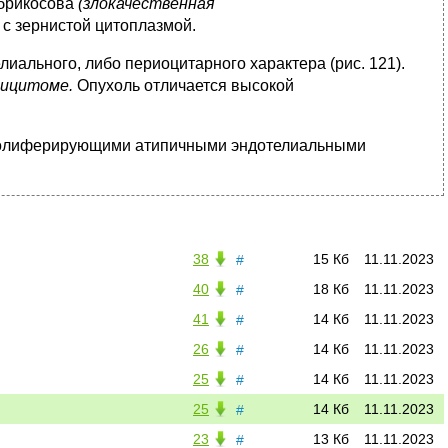
Абрикосова
(злокачественная
 с зернистой цитоплазмой.
иального, либо периоцитарного характера (рис. 121).
рицитоме.
Опухоль отличается высокой
пролиферирующими атипичными эндотелиальными
38
15 Кб
11.11.2023
#
40
18 Кб
11.11.2023
#
41
14 Кб
11.11.2023
#
26
14 Кб
11.11.2023
#
25
14 Кб
11.11.2023
#
25
14 Кб
11.11.2023
#
23
13 Кб
11.11.2023
#