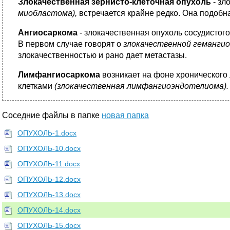
Злокачественная зернисто-клеточная опухоль
- зл
миобластома),
встречается крайне редко. Она подобн
Ангиосаркома
- злокачественная опухоль сосудистог
В первом случае говорят о
злокачественной геманги
злокачественностью и рано дает метастазы.
Лимфангиосаркома
возникает на фоне хроническог
клетками
(злокачественная лимфангиоэндотелиома).
Соседние файлы в папке
новая папка
ОПУХОЛЬ-1.docx
ОПУХОЛЬ-10.docx
ОПУХОЛЬ-11.docx
ОПУХОЛЬ-12.docx
ОПУХОЛЬ-13.docx
ОПУХОЛЬ-14.docx
ОПУХОЛЬ-15.docx