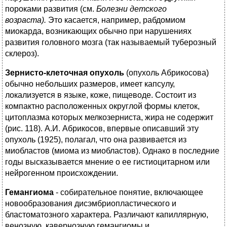
пороками развития (см.
Болезни детского
возраста).
Это касается, например, рабдомиом
миокарда, возникающих обычно при нарушениях
развития головного мозга (так называемый туберозный
склероз).
Зернисто-клеточная опухоль
(опухоль Абрикосова)
обычно небольших размеров, имеет капсулу,
локализуется в языке, коже, пищеводе. Состоит из
компактно расположенных округлой формы клеток,
цитоплазма которых мелкозерниста, жира не содержит
(рис. 118). А.И. Абрикосов, впервые описавший эту
опухоль (1925), полагал, что она развивается из
миобластов (миома из миобластов). Однако в последние
годы высказывается мнение о ее гистиоцитарном или
нейрогенном происхождении.
Гемангиома
- собирательное понятие, включающее
новообразования дисэмбриопластического и
бластоматозного характера. Различают капиллярную,
венозную, кавернозную гемангиомы и