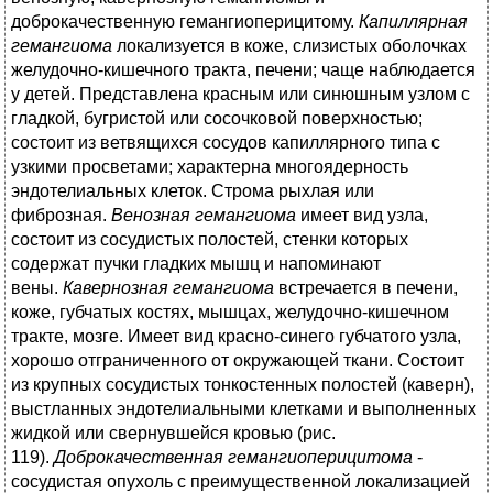
доброкачественную гемангиоперицитому.
Капиллярная
гемангиома
локализуется в коже, слизистых оболочках
желудочно-кишечного тракта, печени; чаще наблюдается
у детей. Представлена красным или синюшным узлом с
гладкой, бугристой или сосочковой поверхностью;
состоит из ветвящихся сосудов капиллярного типа с
узкими просветами; характерна многоядерность
эндотелиальных клеток. Строма рыхлая или
фиброзная.
Венозная гемангиома
имеет вид узла,
состоит из сосудистых полостей, стенки которых
содержат пучки гладких мышц и напоминают
вены.
Кавернозная гемангиома
встречается в печени,
коже, губчатых костях, мышцах, желудочно-кишечном
тракте, мозге. Имеет вид красно-синего губчатого узла,
хорошо отграниченного от окружающей ткани. Состоит
из крупных сосудистых тонкостенных полостей (каверн),
выстланных эндотелиальными клетками и выполненных
жидкой или свернувшейся кровью (рис.
119).
Доброкачественная гемангиоперицитома
-
сосудистая опухоль с преимущественной локализацией