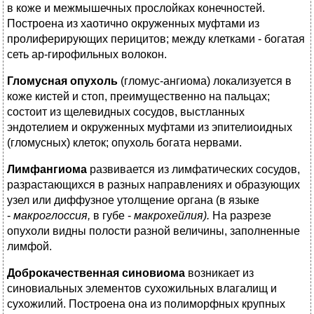
в коже и межмышечных прослойках конечностей.
Построена из хаотично окруженных муфтами из
пролиферирующих перицитов; между клетками - богатая
сеть ар-гирофильных волокон.
Гломусная опухоль
(гломус-ангиома) локализуется в
коже кистей и стоп, преимущественно на пальцах;
состоит из щелевидных сосудов, выстланных
эндотелием и окруженных муфтами из эпителиоидных
(гломусных) клеток; опухоль богата нервами.
Лимфангиома
развивается из лимфатических сосудов,
разрастающихся в разных направлениях и образующих
узел или диффузное утолщение органа (в языке
-
макроглоссия,
в губе -
макрохейлия).
На разрезе
опухоли видны полости разной величины, заполненные
лимфой.
Доброкачественная синовиома
возникает из
синовиальных элементов сухожильных влагалищ и
сухожилий. Построена она из полиморфных крупных