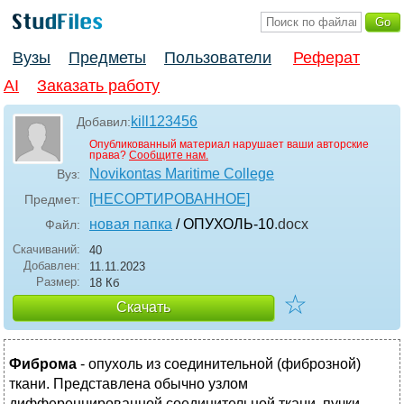
Вузы
Предметы
Пользователи
Реферат
AI
Заказать работу
kill123456
Добавил:
Опубликованный материал нарушает ваши авторские
права?
Сообщите нам.
Novikontas Maritime College
Вуз:
[НЕСОРТИРОВАННОЕ]
Предмет:
новая папка
/ ОПУХОЛЬ-10
.docx
Файл:
Скачиваний:
40
Добавлен:
11.11.2023
Размер:
18 Кб
☆
Скачать
Фиброма
- опухоль из соединительной (фиброзной)
ткани. Представлена обычно узлом
дифференцированной соединительной ткани, пучки