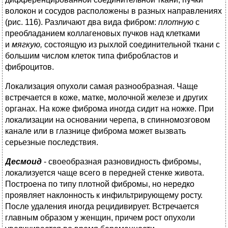
волокон и сосудов расположены в разных направлениях
(рис. 116). Различают два вида фибром:
плотную
с
преобладанием коллагеновых пучков над клетками
и
мягкую,
состоящую из рыхлой соединительной ткани с
большим числом клеток типа фибробластов и
фиброцитов.
Локализация опухоли самая разнообразная. Чаще
встречается в коже, матке, молочной железе и других
органах. На коже фиброма иногда сидит на ножке. При
локализации на основании черепа, в спинномозговом
канале или в глазнице фиброма может вызвать
серьезные последствия.
Десмоид
- своеобразная разновидность фибромы,
локализуется чаще всего в передней стенке живота.
Построена по типу плотной фибромы, но нередко
проявляет наклонность к инфильтрирующему росту.
После удаления иногда рецидивирует. Встречается
главным образом у женщин, причем рост опухоли