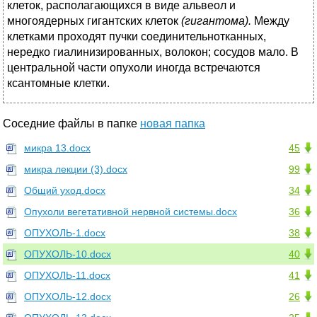
клеток, располагающихся в виде альвеол и
многоядерных гигантских клеток
(гигантома).
Между
клетками проходят пучки соединительнотканных,
нередко гиалинизированных, волокон; сосудов мало. В
центральной части опухоли иногда встречаются
ксантомные клетки.
Соседние файлы в папке
новая папка
микра 13.docx
45
микра лекции (3).docx
99
Общий уход.docx
34
Опухоли вегетативной нервной системы.docx
36
ОПУХОЛЬ-1.docx
38
ОПУХОЛЬ-10.docx
40
ОПУХОЛЬ-11.docx
41
ОПУХОЛЬ-12.docx
26