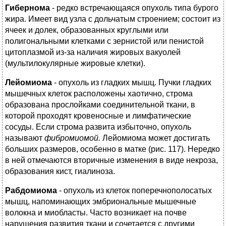
Гибернома
- редко встречающаяся опухоль типа бурого
жира. Имеет вид узла с дольчатым строением; состоит из
ячеек и долек, образованных круглыми или
полигональными клетками с зернистой или пенистой
цитоплазмой из-за наличия жировых вакуолей
(мультилокулярные жировые клетки).
Лейомиома
- опухоль из гладких мышц. Пучки гладких
мышечных клеток расположены хаотично, строма
образована прослойками соединительной ткани, в
которой проходят кровеносные и лимфатические
сосуды. Если строма развита избыточно, опухоль
называют
фибромиомой.
Лейомиома может достигать
больших размеров, особенно в матке (рис. 117). Нередко
в ней отмечаются вторичные изменения в виде некроза,
образования кист, гиалиноза.
Рабдомиома
- опухоль из клеток поперечнополосатых
мышц, напоминающих эмбриональные мышечные
волокна и миобласты. Часто возникает на почве
нарушения развития ткани и сочетается с другими