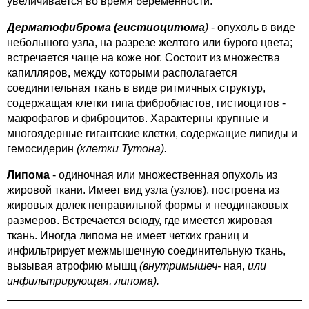
увеличивается во время беременности.
Дерматофиброма (гистиоцитома
)
- опухоль в виде
небольшого узла, на разрезе желтого или бурого цвета;
встречается чаще на коже ног. Состоит из множества
капилляров, между которыми располагается
соединительная ткань в виде ритмичных структур,
содержащая клетки типа фибробластов, гистиоцитов -
макрофагов и фиброцитов. Характерны крупные и
многоядерные гигантские клетки, содержащие липиды и
гемосидерин
(клетки Тутона).
Липома
- одиночная или множественная опухоль из
жировой ткани. Имеет вид узла (узлов), построена из
жировых долек неправильной формы и неодинаковых
размеров. Встречается всюду, где имеется жировая
ткань. Иногда липома не имеет четких границ и
инфильтрирует межмышечную соединительную ткань,
вызывая атрофию мышц
(внутримышеч-
ная,
или
инфильтрирующая, липома).