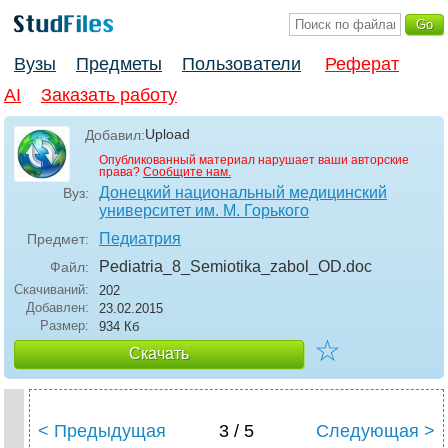
Вузы
Предметы
Пользователи
Реферат
AI
Заказать работу
Upload
Добавил:
Опубликованный материал нарушает ваши авторские
права?
Сообщите нам.
Донецкий национальный медицинский
Вуз:
университет им. М. Горького
Педиатрия
Предмет:
Pediatria_8_Semiotika_zabol_OD
.doc
Файл:
Скачиваний:
202
Добавлен:
23.02.2015
Размер:
934 Кб
☆
Скачать
< Предыдущая
3 / 5
Следующая >