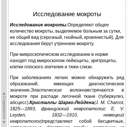
Исследование мокроты
Исследование мокроты.
Определяют общее
количество мокроты, выделяемое больным за сутки,
ее общий вид (серозный, гнойный, кровянистый). Для
исследования берут утреннюю мокроту.
При микроскопическом исследовании в норме
находят под микроскопом лейкоциты, эритроциты,
клетки плоского эпителия и тяжи слизи.
При заболеваниях легких можно обнаружить ряд
образований, имеющих диагностическое
значение.
Эластические волокна
встречаются в
►Содержание►
мокроте при распаде легочной ткани (туберкулез,
абсцесс).
Кристаллы Шарко-Лейдена
(J. М. Charcot,
1825—1893, французский невропатолог; Е. V.
Leyden, 1832—1910, немецкий
невропатолог)
представляют собой бесцветные,