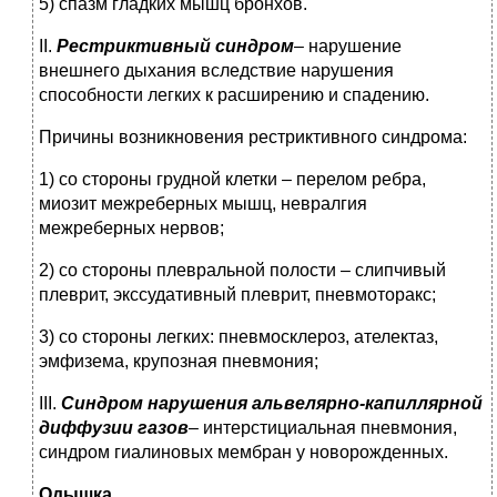
5) спазм гладких мышц бронхов.
II.
Рестриктивный синдром
– нарушение
внешнего дыхания вследствие нарушения
способности легких к расширению и спадению.
Причины возникновения рестриктивного синдрома:
1) со стороны грудной клетки – перелом ребра,
миозит межреберных мышц, невралгия
межреберных нервов;
2) со стороны плевральной полости – слипчивый
плеврит, экссудативный плеврит, пневмоторакс;
3) со стороны легких: пневмосклероз, ателектаз,
эмфизема, крупозная пневмония;
III.
Синдром нарушения альвелярно-капиллярной
диффузии газов
– интерстициальная пневмония,
синдром гиалиновых мембран у новорожденных.
Одышка