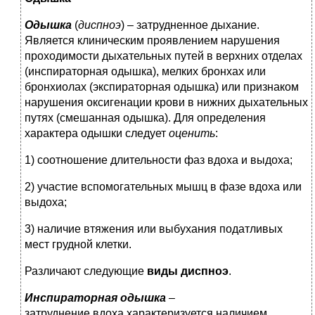
Одышка
(
диспноэ
) – затрудненное дыхание.
Является клиническим проявлением нарушения
проходимости дыхательных путей в верхних отделах
(инспираторная одышка), мелких бронхах или
бронхиолах (экспираторная одышка) или признаком
нарушения оксигенации крови в нижних дыхательных
путях (смешанная одышка). Для определения
характера одышки следует
оценить
:
1) соотношение длительности фаз вдоха и выдоха;
2) участие вспомогательных мышц в фазе вдоха или
выдоха;
3) наличие втяжения или выбухания податливых
мест грудной клетки.
Различают следующие
виды диспноэ
.
Инспираторная одышка
–
затруднение
вдоха
характеризуется наличием