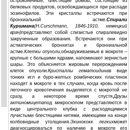
остроконечные, блестящие ромбы, состоящие из
белковых продуктов, освобождающихся при распаде
эозинофилов. Эти кристаллы встречаются при
бронхиальной астме.
Спирали
Куршмана
(H.Curschmann, 1846-1910, немецкий
врач)
представляют собой слизистые спиралевидно
закрученные образования. Встречаются они при
астматических бронхитах и бронхиальной
астме.
Клетки опухоли,
обнаруживаемые в мокроте –
крупные с большими ядрами, напоминают зернистые
шары. Это объясняется жировым перерождением
клеток опухоли.
Кристаллы гематоидина
в виде
тонких игл и буро-желтых ромбических пластинок
находят в мокроте в тех случаях, когда кровь после
легочного кровотечения выделяется с мокротой не
сразу, а некоторое время спустя.
Друзы
актиномицета
под микроскопом представляются в
виде центрального клубка с расходящимися
лучистыми блестящими нитями, имеющими на конце
колбовидные утолщения.
Эхинококк легких
может
диагносцироваться по наличию в мокроте его