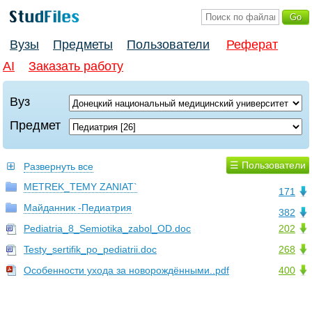
Вузы
Предметы
Пользователи
Реферат
AI
Заказать работу
Вуз
Предмет
☰ Пользователи
Развернуть все
METREK_TEMY ZANIAT`
171
Майданник -Педиатрия
382
Pediatria_8_Semiotika_zabol_OD.doc
202
Testy_sertifik_po_pediatrii.doc
268
Особенности ухода за новорождёнными..pdf
400