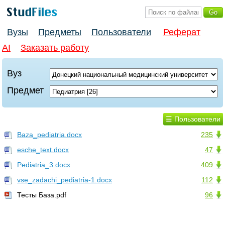
Вузы
Предметы
Пользователи
Реферат
AI
Заказать работу
Вуз
Предмет
☰ Пользователи
Baza_pediatria.docx
235
esche_text.docx
47
Pediatria_3.docx
409
vse_zadachi_pediatria-1.docx
112
Тесты База.pdf
96