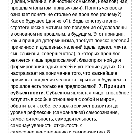
(целей, желаний, личностных смыслов, идеалов) над
прошлым (опытом, привычками). Понять человека
означает понять не столько ее прошлое (почему?),
Как ее будущее (для чего?), Ведь конструктивно-
стратегические мотивы его поведения обусловлены
в основном не прошлым, а будущим. Этот принцип,
как и принцип детерминизма, требует поиска целевой
причинности душевных явлений (цель, идеал, мечта,
смысл жизни, совершенства), в которых прошлое
является лишь предпосылкой, благоприятной для
формирования одних целей и угнетение других. Он
настраивает на понимание того, что важнейшие
причины поведения человека скрытые в будущем, а
прошлое есть только ее предпосылкой.
7. Принцип
субъектности.
Субъектом является лицо, способное
вступить в особые отношения с собой и миром,
обратиться к себе, ее характеризует развитая до
уровня рефлексии (самоанализа) самосознание,
самостоятельность, самодеятельность,
самонаучуванисть, открытость к
самосовершенствованию и саморазвитию
. 8.