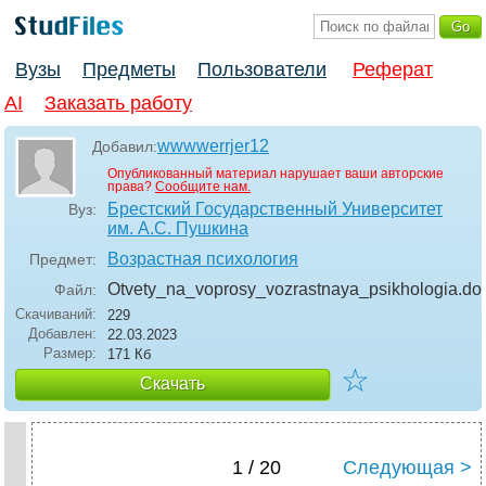
Вузы
Предметы
Пользователи
Реферат
AI
Заказать работу
wwwwerrjer12
Добавил:
Опубликованный материал нарушает ваши авторские
права?
Сообщите нам.
Брестский Государственный Университет
Вуз:
им. А.С. Пушкина
Возрастная психология
Предмет:
Otvety_na_voprosy_vozrastnaya_psikhologia
.do
Файл:
Скачиваний:
229
Добавлен:
22.03.2023
Размер:
171 Кб
☆
Скачать
1 / 20
Следующая >