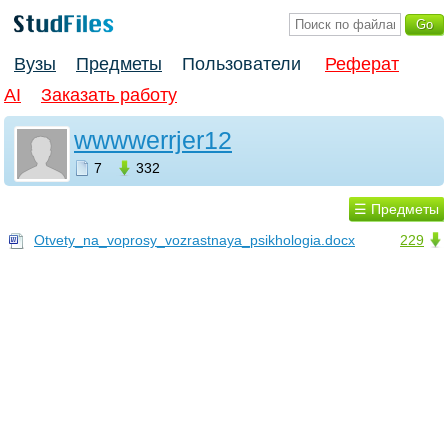
Вузы
Предметы
Пользователи
Реферат
AI
Заказать работу
wwwwerrjer12
7
332
☰ Предметы
Otvety_na_voprosy_vozrastnaya_psikhologia.docx
229