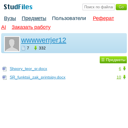
Вузы
Предметы
Пользователи
Реферат
AI
Заказать работу
wwwwerrjer12
7
332
☰ Предметы
Shpory_teor_sr.docx
6
SR_funktsii_zak_printsipy.docx
10