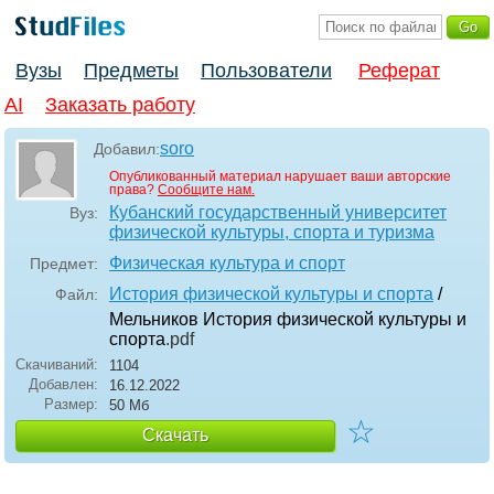
Вузы
Предметы
Пользователи
Реферат
AI
Заказать работу
soro
Добавил:
Опубликованный материал нарушает ваши авторские
права?
Сообщите нам.
Кубанский государственный университет
Вуз:
физической культуры, спорта и туризма
Физическая культура и спорт
Предмет:
История физической культуры и спорта
/
Файл:
Мельников История физической культуры и
спорта
.pdf
Скачиваний:
1104
Добавлен:
16.12.2022
Размер:
50 Мб
☆
Скачать