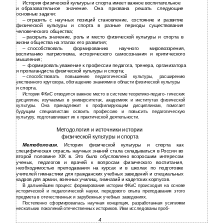
История физической культуры и спорта имеет важное воспитательное
и
образовательное значение. Она призвана решать следующие
основные задачи:
–
отразить с научных позиций становление, состояние и развитие
физической культуры и спорта в разные периоды существования
человеческого общества;
–
раскрыть значение, роль и место физической культуры и спорта в
жизни общества на этапах его развития;
–
способствовать формированию научного мировоззрения,
воспитанию патриотизма, исторического самосознания и критического
мышления;
–
формировать уважение к профессии педагога, тренера, организатора
и
пропагандиста физической культуры и спорта;
–
способствовать повышению педагогической культуры, расширению
умственного кругозора, обогащению знаниями в области физической культуры
и
спорта.
Истории ФКиС отводится важное место в системе теоретико-педаго- гических
дисциплин, изучаемых в университетах, академиях и институтах физической
культуры. Она принадлежит к профилирующим дисциплинам, помогает
будущим специалистам освоить профессию и повысить педагогическую
культуру, подготавливает их к практической деятельности.
Методология и источники истории
физической культуры и спорта
Методология.
История физической культуры и спорта как
специфическая отрасль научных знаний стала складываться в России во
второй половине ХIХ в. Это было обусловлено возросшим интересом
ученых, педагогов и врачей к вопросам физического воспитания,
необходимостью преподавания на курсах и в школах по подготовке
учителей гимнастики для гражданских учебных заведений и специальных
кадров для армии, военных училищ, гимназий и кадетских корпусов.
В дальнейшем процесс формирования истории ФКиС происходил на основе
исторической и педагогической науки, передового опыта преподавания этого
предмета в отечественных и зарубежных учебных заведениях.
Постепенно сформировалась научная концепция, разработанная усилиями
нескольких поколений отечественных историков. Ими исследованы проб-
4