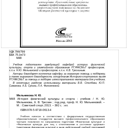
УДК 796/799
ББК 75.3я73
М48
Учебник подготовлен заведующей кафедрой истории физической
культуры, спорта и олимпийского образования РГУФКСМиТ профессором,
к.п.н. Н.Ю. Мельниковой и профессором, к.п.н. А.В. Трескиным.
Авторы благодарят коллектив кафедры за оказанную помощь и поддержку,
а также выражают благодарность сотрудникам Историко-спортивного музея
РГУФКСМиТ за помощь в подборке иллюстративного материала для учебника.
В некоторых разделах использованы материалы В.В. Столбова, Ю.П.
Симакова, А.Б. Суника, Л.А. Финогеновой.
Мельникова Н. Ю.
М48 История физической культуры и спорта : учебник / Н. Ю.
Мельникова, А. В. Трескин ; под ред. проф. Н. Ю. Мельниковой. –
М. : Советский спорт, 2013. – 392 с. : ил.
ISBN 978-5-9718-0613-4
Учебник написан в соответствии с федеральным государственным
образовательным стандартом высшего профессионального образования
третьего поколения по направлению подготовки «Физическая культура» и
«Физическая культура для лиц с отклонениями в состоянии здоровья»
(адаптивная физическая культура) и ныне действующей учебной программой