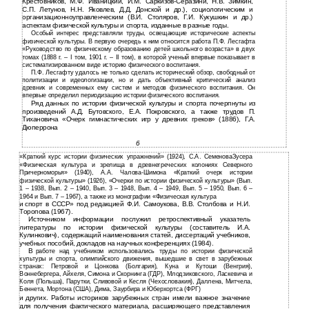
Крестовников, М.Ф. Иваницкий, И.М. Саркизов-Серазини, Н.В. Зимкин,
С.П. Летунов, Н.Н. Яковлев, Д.Д. Донской и др.), социологическим и
организационноуправленческим (В.И. Столяров, Г.И. Кукушкин и др.)
аспектам физической культуры и спорта, изданные в разные годы.
Особый интерес представляли труды, освещающие исторические аспекты
физической культуры. В первую очередь к ним относится работа П.Ф. Лесгафта
«Руководство по физическому образованию детей школьного возраста» в двух
томах (1888 г. – I том, 1901 г. – II том), в которой ученый впервые показывает в
систематизированном виде историю физического воспитания.
П.Ф. Лесгафту удалось не только сделать исторический обзор, свободный от
политизации и идеологизации, но и дать объективный критический анализ
древних и современных ему систем и методов физического воспитания. Он
впервые определил периодизацию истории физического воспитания.
Ряд данных по истории физической культуры и спорта почерпнуты из
произведений А.Д. Бутовского, Е.А. Покровского, а также трудов П.
Тихановича «Очерк гимнастических игр у древних греков» (1886), Г.А.
Дюперрона
6
«Краткий курс истории физических упражнений» (1924), С.А. СеменоваЗусера
«Физическая культура и зрелища в древнегреческих колониях Северного
Причерноморья» (1940), А.А. Чалова-Шимона «Краткий очерк истории
физической культуры» (1926), «Очерки по истории физической культуры» (Вып.
1 – 1938, Вып. 2 – 1940, Вып. 3 – 1948, Вып. 4 – 1949, Вып. 5 – 1950, Вып. 6 –
1964 и Вып. 7 – 1967), а также из монографии «Физическая культура
и
спорт в СССР» под редакцией Ф.И. Самоукова, В.В. Столбова и Н.И.
Торопова (1967).
Источником информации послужил ретроспективный указатель
литературы по истории физической культуры (составитель И.А.
Кулинкович), содержащий наименования статей, диссертаций учебников,
учебных пособий, докладов на научных конференциях (1984).
В
работе над учебником использовались труды по истории физической
культуры и спорта, олимпийского движения, вышедшие в свет в зарубежных
странах: Петровой и Цонкова (Болгария), Куна и Кутоши (Венгрия),
Воннебергера, Айхеля, Симона и Скорнинга (ГДР), Млодзиковского, Ласкевича и
Коля (Польша), Парутки, Сливовой и Кесля (Чехословакия), Даллена, Митчела,
Беннета, Мортона (США), Дима, Заурбира и Юберхортса (ФРГ)
и
других. Работы историков зарубежных стран имели важное значение
для получения фактического материала, расширяющего представления