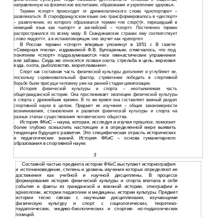
направленную на физическое воспитание, образование и укрепление здоровья.
Термин «спорт» происходит от древнелатинского слова «диспортаре» –
развлекаться. В старофранцузском языке оно трансформировалось в «деспорт»
– развлечение, из которого образовался термин «ле спор(т)», перешедший в
немецкий язык как «шпорт» и английский – «спорт». Постепенно термин
распространился по всему миру. В Скандинавских странах ему соответствует
слово «идротт», а в испаноговорящих оно звучит как «депорте».
В России термин «спорт» впервые упомянут в 1851 г. В газете
«Северная пчела», издаваемой Ф.В. Булгариным, отмечалось, что под
понятием «спорт» подразумеваются «все гимнастические упражнения
или забавы. Сюда же относятся псовая охота, стрельба в цель, верховая
езда, охота, рыболовство, мореплавание».
Спорт как составная часть физической культуры дополняет и углубляет ее,
поскольку соревновательный фактор, стремление победить в спортивной
борьбе были присущи человеку уже на ранней стадии цивилизации.
История физической культуры и спорта – неотъемлемая часть
общегражданской истории. Она прослеживает эволюцию физической культуры
и спорта с древнейших времен. В то же время она составляет важный раздел
спортивной науки в целом. Предмет ее изучения – общие закономерности
возникновения, становления и развития физической культуры и спорта на
разных этапах существования человеческого общества.
История ФКиС – наука, которая, исследуя и изучая прошлое, помогает
более глубоко осмыслить настоящее и в определенной мере выявить
тенденции будущего развития. Это специфическая отрасль исторических
и педагогических знаний. История ФКиС – основа гуманитарного
образования в спортивной науке.
3
Составной частью предмета истории ФКиС выступают историография
и
источниковедение, степень и уровень изучения которых определяют ее
достижения как учебной и научной дисциплины. В процессе
формирования история физической культуры и спорта впитала в себя
события и факты из гражданской и военной истории, этнографии и
археологии, истории педагогики и медицины, истории культуры. Предмет
истории тесно связан с научными дисциплинами, изучающими
физическую культуру и спорт с социологических,
теоретико-
педагогических, медико-биологических и спортив- но-педагогических
позиций.