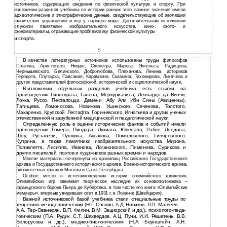
источников, содержащих сведения по физической культуре и спорту. При
изложении разделов учебника по истории ранних эпох важное значение имели
археологические и этнографические данные, свидетельствующие об эволюции
физических упражнений и игр у народов мира. Дополнительным источником
служили памятники изобразительного искусства, кино-, фото- и
фономатериалы, отражающие проблематику физической культуры
и
спорта.
5
В
качестве литературных источников использованы труды философов
Платона, Аристотеля, Ницше, Спенсера, Маркса, Энгельса, Радищева,
Чернышевского, Белинского, Добролюбова, Плеханова, Ленина, историков
Геродота, Плутарха, Павсания, Карамзина, Сказкина, Тихомирова, Лихачева и
других представителей философской, исторической и социологической науки.
В
изложении отдельных разделов учебника есть ссылки на
произведения Гиппократа, Галена, Меркуриалиса, Леонардо да Винчи,
Локка, Руссо, Песталоцци, Демени, Абу Али Ибн Сины (Авиценны),
Татищева, Ломоносова, Новикова, Ушинского, Сеченова, Толстого,
Макаренко, Крупской, Лесгафта, Гориневского, Игнатьева и других ученых
отечественной и зарубежной медицинской и педагогической науки.
Определенную роль в оценке исторических фактов и событий имели
произведения Гомера, Пиндара, Лукиана, Ювенала, Рабле, Лондона,
Шоу, Руставели, Пушкина, Аксакова, Помяловского, Гиляровского,
Куприна, а также памятники изобразительного искусства Мирона,
Поликлетта, Лисиппа, Иванова, Логановского, Пименова, Сурикова и
других писателей, поэтов и художников разных времен и народов.
Многие материалы почерпнуты из хранилищ Российского Государственного
архива и Государственного исторического архива, Военно-исторического архива,
библиотечных фондов Москвы и Санкт-Петербурга.
Особое место в источниковедении истории олимпийского движения,
Олимпийских игр занимает творческое наследие их основоположника –
французского барона Пьера де Кубертена, в том числе его книга «Олимпийские
мемуары», впервые увидевшая свет в 1931 г. в Лозанне (Швейцария).
Важной источниковой базой учебника стали специальные труды по
теоретико-методологическим (Н.Г. Озолин, А.Д. Новиков, Л.П. Матвеев,
А.А.
Тер-Ованесян,
В.П. Филин, В.М. Зациорский и др.), психолого-педа-
гогическим (П.А. Рудик, С.Т. Шахвердов, А.Ц. Пуни, И.И. Решетень, В.В.
Белорусова и др.), медико-биологическим (Н.А. Бернштейн, А.Н.