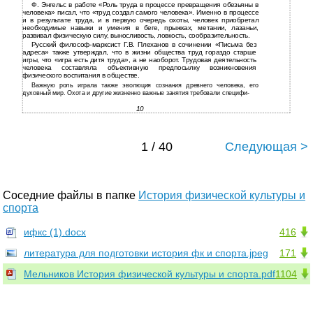
Ф. Энгельс в работе «Роль труда в процессе превращения обезьяны в
человека» писал, что «труд создал самого человека». Именно в процессе
и в результате труда, и в первую очередь охоты, человек приобретал
необходимые навыки и умения в беге, прыжках, метании, лазаньи,
развивал физическую силу, выносливость, ловкость, сообразительность.
Русский философ-марксист Г.В. Плеханов в сочинении «Письма без
адреса» также утверждал, что в жизни общества труд гораздо старше
игры, что «игра есть дитя труда», а не наоборот. Трудовая деятельность
человека составляла объективную предпосылку возникновения
физического воспитания в обществе.
Важную роль играла также эволюция сознания древнего человека, его
духовный мир. Охота и другие жизненно важные занятия требовали специфи-
10
1 / 40
Следующая >
Соседние файлы в папке
История физической культуры и
спорта
ифкс (1).docx
416
литература для подготовки история фк и спорта.jpeg
171
Мельников История физической культуры и спорта.pdf
1104