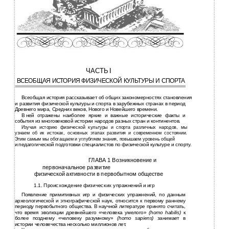
ЧАСТЬ I
ВСЕОБЩАЯ ИСТОРИЯ ФИЗИЧЕСКОЙ КУЛЬТУРЫ И СПОРТА
Всеобщая история рассказывает об общих закономерностях становления
и
развития физической культуры и спорта в зарубежных странах в период
Древнего мира, Средних веков, Нового и Новейшего времени.
В
ней отражены наиболее яркие и важные исторические факты и
события из многовековой истории народов разных стран и континентов.
Изучая историю физической культуры и спорта различных народов, мы
узнаем об их истоках, основных этапах развития и современном состоянии.
Этим самым мы обогащаем и углубляем знания, повышаем уровень общей
и
педагогической подготовки специалистов по физической культуре и спорту.
ГЛАВА 1 Возникновение и
первоначальное развитие
физической активности в первобытном обществе
1.1. Происхождение физических упражнений и игр
Появление примитивных игр и физических упражнений, по данным
археологической и этнографической наук, относится к первому раннему
периоду первобытного общества. В научной литературе принято считать,
что время эволюции древнейшего «человека умелого»
(homo habilis)
к
более позднему «человеку разумному»
(homo sapiens)
занимает в
истории человечества несколько миллионов лет.