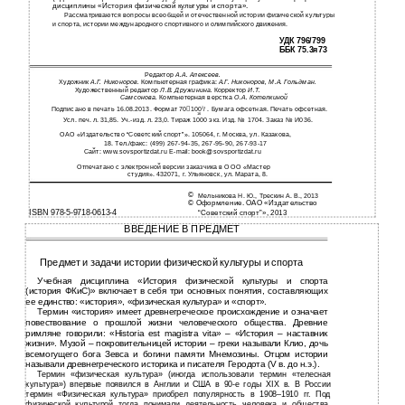
дисциплины «История физической культуры и спорта».
Рассматриваются вопросы всеобщей и отечественной истории физической культуры
и спорта, истории международного спортивного и олимпийского движения.
УДК 796/799
ББК 75.3я73
Редактор
А.А. Алексеев.
Художник
А.Г. Никоноров.
Компьютерная графика:
А.Г. Никоноров, М.А. Гольдман.
Художественный редактор
Л.В. Дружинина.
Корректор
И.Т.
Самсонова.
Компьютерная верстка
О.А. Котелкиной
Подписано в печать 16.08.2013. Формат 70

100
/ . Бумага офсетная. Печать офсетная.
1
16
Усл. печ. л. 31,85. Уч.-изд. л. 23,0. Тираж 1000 экз. Изд. № 1704. Заказ № И036.
ОАО «Издательство “Советский спорт”». 105064, г. Москва, ул. Казакова,
18. Тел./факс: (499) 267-94-35, 267-95-90, 267-93-17
Сайт: www.sovsportizdat.ru E-mail: book@sovsportizdat.ru
Отпечатано с электронной версии заказчика в ООО «Мастер
студия». 432071, г. Ульяновск, ул. Марата, 8.
©
Мельникова Н. Ю., Трескин А. В., 2013
© Оформление. ОАО «Издательство
ISBN 978-5-9718-0613-4
“Советский спорт”», 2013
ВВЕДЕНИЕ В ПРЕДМЕТ
Предмет и задачи истории физической культуры и спорта
Учебная дисциплина «История физической культуры и спорта
(история ФКиС)» включает в себя три основных понятия, составляющих
ее единство: «история», «физическая культура» и «спорт».
Термин «история» имеет древнегреческое происхождение и означает
повествование о прошлой жизни человеческого общества. Древние
римляне говорили: «Historia est magistra vita» – «История – наставник
жизни». Музой – покровительницей истории – греки называли Клио, дочь
всемогущего бога Зевса и богини памяти Мнемозины. Отцом истории
называли древнегреческого историка и писателя Геродота (V в. до н.э.).
Термин «физическая культура» (иногда использовали термин «телесная
культура») впервые появился в Англии и США в 90-е годы ХIХ в. В России
термин «Физическая культура» приобрел популярность в 1908–1910 гг. Под
физической культурой тогда понимали деятельность человека и общества,