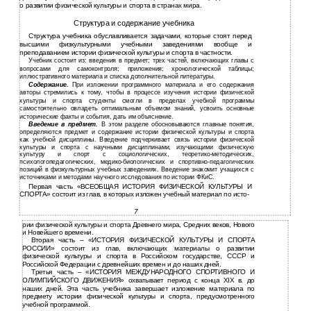
о развитии физической культуры и спорта в странах мира.
Структура и содержание учебника
Структура учебника обуславливается задачами, которые стоят перед
высшими физкультурными учебными заведениями вообще и
преподаванием истории физической культуры и спорта в частности.
Учебник состоит из: введения в предмет; трех частей, включающих главы с
вопросами для самоконтроля; приложения; хронологической таблицы;
иллюстративного материала и списка дополнительной литературы.
Содержание.
При изложении программного материала и его содержания
авторы стремились к тому, чтобы в процессе изучения истории физической
культуры и спорта студенты смогли в пределах учебной программы
самостоятельно овладеть оптимальным объемом знаний, усвоить основные
исторические факты и события, дать им объяснение.
Введение в предмет.
В этом разделе обосновываются главные понятия,
определяются предмет и содержание истории физической культуры и спорта
как учебной дисциплины. Введение подчеркивает связь истории физической
культуры и спорта с научными дисциплинами, изучающими физическую
культуру и спорт с социологических, теоретико-методических,
психологопедагогических, медико-биологических и спортивно-педагогических
позиций в физкультурных учебных заведениях. Введение знакомит учащихся с
источниками и методами научного исследования по истории ФКиС.
Первая часть «ВСЕОБЩАЯ ИСТОРИЯ ФИЗИЧЕСКОЙ КУЛЬТУРЫ И
СПОРТА» состоит из глав, в которых изложен учебный материал по исто-
7
рии физической культуры и спорта Древнего мира, Средних веков, Нового
и Новейшего времени.
Вторая часть – «ИСТОРИЯ ФИЗИЧЕСКОЙ КУЛЬТУРЫ И СПОРТА
РОССИИ» состоит из глав, включающих материалы о развитии
физической культуры и спорта в Российском государстве, СССР и
Российской Федерации с древнейших времен и до наших дней.
Третья часть – «ИСТОРИЯ МЕЖДУНАРОДНОГО СПОРТИВНОГО И
ОЛИМПИЙСКОГО ДВИЖЕНИЯ» охватывает период с конца ХIХ в. до
наших дней. Эта часть учебника завершает изложение материала по
предмету истории физической культуры и спорта, предусмотренного
учебной программой.