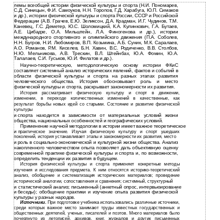
лемы всеобщей истории физической культуры и спорта (Н.И. Пономарев,
С.Д. Синицын, Ф.И. Самоуков, Н.Н. Торопов, Г.Д. Харабуга, Ю.П. Симаков
и др.), истории физической культуры и спорта России, СССР и Российской
Федерации (А.В. Грачев, Е.Ю. Зеликсон, Д.А. Крадман, И.Г. Чудинов, Т.М.
Каневец, Г.С. Деметер, Ю.С. Шоломицкий, К.А. Кулинкович, Г.А. Бутаев,
А.Е. Цибадзе, О.А. Мильштейн, Л.А. Финогенова и др.), истории
международного спортивного и олимпийского движения (П.А. Соболев,
Н.Н. Бугров, Н.И. Любомиров, В.П. Козьмина, А.Б. Суник, М.К. Саралаев,
А.О. Романов, Р.М. Киселев, Б.Н. Хавин, В.С. Родиченко, В.В. Столбов,
Н.Ю. Мельникова, А.В. Трескин, В.Л. Штейнбах, Ю.А. Фомин, Ю.А.
Талалаев, С.И. Гуськов, Ю.И. Филатов и др.).
Научно-теоретическую, методологическую основу истории ФКиС
составляет системный анализ исторических явлений, фактов и событий в
области физической культуры и спорта на разных этапах развития
человеческого общества. История обосновывает роль и место
физической культуры и спорта, раскрывает закономерности их развития.
История рассматривает физическую культуру и спорт в движении,
изменении, в переходе количественных изменений в качественные, как
результат борьбы новых идей со старыми. Состояние и развитие физической
культуры
и
спорта находится в зависимости от материальных условий жизни
общества, национальных особенностей и географических условий.
Применение научной методологии в истории имеет важное теоретическое
и
практическое значение. Изучая физическую культуру и спорт ушедших
поколений, история устанавливает этапы и закономерности их развития, место
и
роль в
социально-экономической и культурной жизни общества. Анализ
накопленного человечеством опыта позволяет дать объективную оценку
современной практике физической культуры и спорта и, по возможности,
определить тенденции их развития в будущем.
История физической культуры и спорта применяет конкретные методы
изучения и исследования предмета. К ним относятся историко-теоретический
анализ, обобщение и систематизация исторических материалов; проведение
исторической аналогии, сопоставления и сравнения; системный, структурный
и
статистический анализ; письменный (анкетный опрос, интервьюирование
и
беседы); обобщение практики и изучение опыта развития физической
культуры у разных народов.
Источники.
При подготовке учебника использовались различные источники,
среди которых важное место занимают труды известных государственных и
общественных деятелей, ученых, писателей и поэтов. Много материалов было
почерпнуто из летописей, архивов, книг, журналов и других письменных