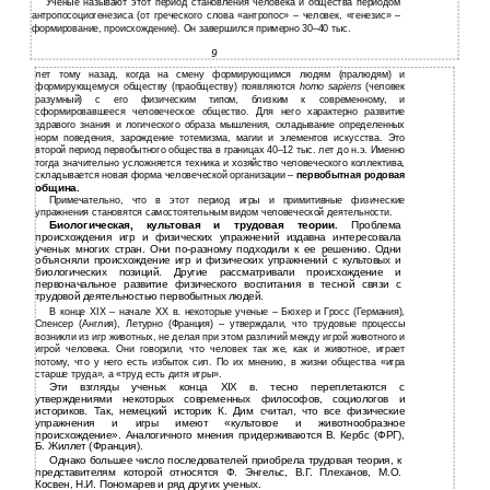
Ученые называют этот период становления человека и общества периодом
антропосоциогенезиса (от греческого слова «антропос» – человек, «генезис» –
формирование, происхождение). Он завершился примерно 30–40 тыс.
9
лет тому назад, когда на смену формирующимся людям (пралюдям) и
формирующемуся обществу (праобществу) появляются
homo sapiens
(человек
разумный) с его физическим типом, близким к современному, и
сформировавшееся человеческое общество. Для него характерно развитие
здравого знания и логического образа мышления, складывание определенных
норм поведения, зарождение тотемизма, магии и элементов искусства. Это
второй период первобытного общества в границах 40–12 тыс. лет до н.э. Именно
тогда значительно усложняется техника и хозяйство человеческого коллектива,
складывается новая форма человеческой организации –
первобытная родовая
община.
Примечательно, что в этот период игры и примитивные физические
упражнения становятся самостоятельным видом человеческой деятельности.
Биологическая, культовая и трудовая теории.
Проблема
происхождения игр и физических упражнений издавна интересовала
ученых многих стран. Они
по-разному
подходили к ее решению. Одни
объясняли происхождение игр и физических упражнений с культовых и
биологических позиций. Другие рассматривали происхождение и
первоначальное развитие физического воспитания в тесной связи с
трудовой деятельностью первобытных людей.
В конце XIX – начале XX в. некоторые ученые – Бюхер и Гросс (Германия),
Спенсер (Англия), Летурно (Франция) – утверждали, что трудовые процессы
возникли из игр животных, не делая при этом различий между игрой животного и
игрой человека. Они говорили, что человек так же, как и животное, играет
потому, что у него есть избыток сил. По их мнению, в жизни общества «игра
старше труда», а «труд есть дитя игры».
Эти взгляды ученых конца XIX в. тесно переплетаются с
утверждениями некоторых современных философов, социологов и
историков. Так, немецкий историк К. Дим считал, что все физические
упражнения и игры имеют «культовое и животнообразное
происхождение». Аналогичного мнения придерживаются В. Кербс (ФРГ),
Б. Жиллет (Франция).
Однако большее число последователей приобрела трудовая теория, к
представителям которой относятся Ф. Энгельс, В.Г. Плеханов, М.О.
Косвен, Н.И. Пономарев и ряд других ученых.