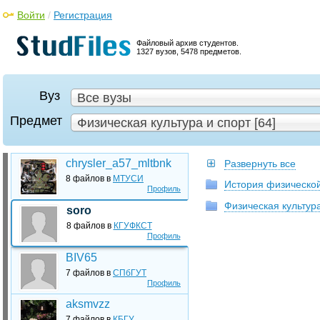
Войти
/
Регистрация
Файловый архив студентов.
1327 вузов, 5478 предметов.
Вуз
Все вузы
Предмет
Физическая культура и спорт [64]
chrysler_a57_mltbnk
Развернуть все
8 файлов в
МТУСИ
История физической
Профиль
Физическая культура
soro
8 файлов в
КГУФКСТ
Профиль
BIV65
7 файлов в
СПбГУТ
Профиль
aksmvzz
7 файлов в
КБГУ