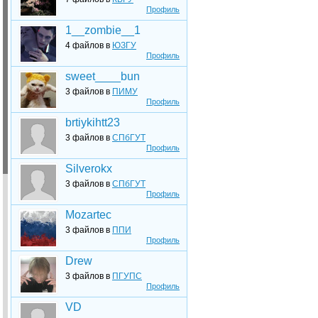
Профиль
1__zombie__1
4 файлов в
ЮЗГУ
Профиль
sweet____bun
3 файлов в
ПИМУ
Профиль
brtiykihtt23
3 файлов в
СПбГУТ
Профиль
Silverokx
3 файлов в
СПбГУТ
Профиль
Mozartec
3 файлов в
ППИ
Профиль
Drew
3 файлов в
ПГУПС
Профиль
VD