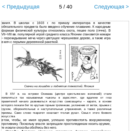
< Предыдущая
5 / 40
Следующая >
зания. В школах с 1603 г. по приказу императора в качестве
обязательного предмета было введено обучение плаванию. К народным
формам физической культуры относились охота, пешее поло (гяччо). В
VII–VIII вв. популярной игрой среднего класса Японии становится кемари
– перекидывание мяча через цветущее черешневое дерево, а также игра
в мяч с перьями деревянной ракеткой.
Скачки на лошадях и поднятие тяжестей. Япония
В XIV в. на острове Окинава (центре крестьянских волнений) стали
появляться так называемые «школы в зарослях», где вдалеке от глаз
правителей начало развиваться искусство самозащиты – карате, в основе
которого лежали бег по крутым горным тропинкам, уклонение от веток, прыжки с
грузом, оборонительные и наступательные упражнения, а также различные
приемы. Само слово «карате» означает «голая рука». Смысл этого боевого
искусства
в
том, чтобы, не имея оружия, успешно противостоять вооруженному
противнику. Поскольку власти запрещали простолюдинам носить оружие,
те искали способы обойтись без него.