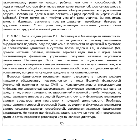
гармоническому развитию каждого ребенка, его сил и способностей. В
педагогической системе физическое воспитание тесным образом связывалось с
трудовой и бытовой деятельностью детей. «Азбука умений», которую мечтал
создать Песталоцци, должна была состоять из ряда простейших упражнений и
действий. Путем применения «Азбуки умений» дети учились бы поднимать
тяжести, бороться, выполнять простые движения, приобретая бытовые и
трудовые навыки. Этим путем подрастающее поколение должно было
готовиться к трудовой и военной деятельности.
В 1807 г. была издана работа И.Г. Песталоцци «Элементарная гимнастика».
Все физические упражнения и игры, входившие в систему воспитания
выдающегося педагога, подразделялись в зависимости от движений в суставах
на элементарные (движения в суставах плеча, бедра и т.п.) и сложные (бег,
прыжки, метания, лазанье, плавание, верховая езда, танцы и игры). Такая
систематизация физических упражнений получила название «суставной
гимнастики» Песталоцци. Хотя эта система и содержала элементы
формализма, а входившие в нее упражнения отличались искусственностью, все
же гимнастика в общей системе воспитания способствовала подготовке детей к
испытаниям, которые им суждено преодолеть на жизненном пути.
Вопросы физического воспитания нашли отражение в проекте реформ
народного образования, подготовленных в годы Великой французской
буржуазной революции конца XVIII в. Конституционалисты (представители
либерального дворянства) рассматривали физическое воспитание как одно из
средств подготовки граждан к государственной и военной службе. Жирондисты,
представлявшие интересы средней буржуазии, считали физическое воспитание
важным средством для подготовки к трудовой деятельности. Якобинцы,
представители городской и сельской бедноты, видели в физическом воспитании
важное средство развития способностей, укрепления здоровья, физического
закаливания. Но постоянная борьба за власть различных течений и социальных
групп, а затем поражение революции и установление диктатуры
50