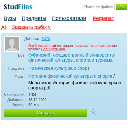
Вузы
Предметы
Пользователи
Реферат
AI
Заказать работу
soro
Добавил:
Опубликованный материал нарушает ваши авторские
права?
Сообщите нам.
Кубанский государственный университет
Вуз:
физической культуры, спорта и туризма
Физическая культура и спорт
Предмет:
История физической культуры и спорта
/
Файл:
Мельников История физической культуры и
спорта
.pdf
Скачиваний:
1104
Добавлен:
16.12.2022
Размер:
50 Мб
☆
Скачать