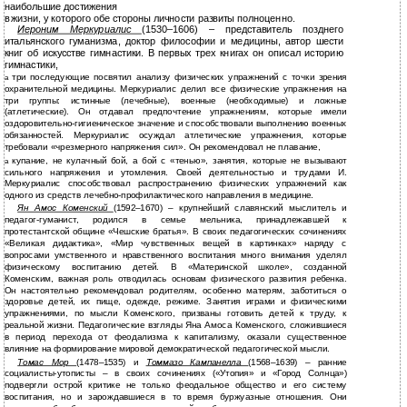
наибольшие достижения
в
жизни, у которого обе стороны личности развиты полноценно.
Иероним Меркуриалис
(1530–1606) – представитель позднего
итальянского гуманизма, доктор философии и медицины, автор шести
книг об искусстве гимнастики. В первых трех книгах он описал историю
гимнастики,
три последующие посвятил анализу физических упражнений с точки зрения
а
охранительной медицины. Меркуриалис делил все физические упражнения на
три группы: истинные (лечебные), военные (необходимые) и ложные
(атлетические). Он отдавал предпочтение упражнениям, которые имели
оздоровительно-гигиеническое значение и способствовали выполнению военных
обязанностей. Меркуриалис осуждал атлетические упражнения, которые
требовали «чрезмерного напряжения сил». Он рекомендовал не плавание,
купание, не кулачный бой, а бой с «тенью», занятия, которые не вызывают
а
сильного напряжения и утомления. Своей деятельностью и трудами И.
Меркуриалис способствовал распространению физических упражнений как
одного из средств
лечебно-профилактического направления в медицине.
Ян Амос Коменский
(1592–1670) – крупнейший славянский мыслитель и
педагог-гуманист, родился в семье мельника, принадлежавшей к
протестантской общине «Чешские братья». В своих педагогических сочинениях
«Великая дидактика», «Мир чувственных вещей в картинках» наряду с
вопросами умственного и нравственного воспитания много внимания уделял
физическому воспитанию детей. В «Материнской школе», созданной
Коменским, важная роль отводилась основам физического развития ребенка.
Он настоятельно рекомендовал родителям, особенно матерям, заботиться о
здоровье детей, их пище, одежде, режиме. Занятия играми и физическими
упражнениями, по мысли Коменского, призваны готовить детей к труду, к
реальной жизни. Педагогические взгляды Яна Амоса Коменского, сложившиеся
в период перехода от феодализма к капитализму, оказали существенное
влияние на формирование мировой демократической педагогической мысли.
Томас Мор
(1478–1535) и
Томмазо Кампанелла
(1568–1639) – ранние
социалисты-утописты – в своих сочинениях («Утопия» и «Город Солнца»)
подвергли острой критике не только феодальное общество и его систему
воспитания, но и зарождавшиеся в то время буржуазные отношения. Они