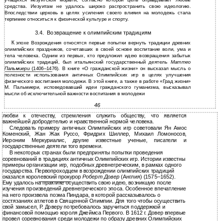
учащихся иезуитской морали, согласно которой цель оправдывает любые
средства. Иезуитам не удалось широко распространить свою идеологию.
Впоследствии церковь в целях усиления своего влияия на молодежь стала
терпимее относиться к физической культуре и спорту.
3.4.
Возвращение к олимпийским традициям
К
эпохе Возрождения относятся первые попытки вернуть традиции древних
олимпийских праздников, сочетавших в своей основе воспитание воли, ума и
тела человека. Одним из первых, кто предложил идею возвращения забытых
олимпийских традиций, был итальянский государственный деятель
Маттео
Пальмиери
(1406–1476). В книге «О гражданской жизни» он высказал мысль о
полезности использования античных Олимпийских игр в целях улучшения
физического воспитания молодежи. В этой книге, а также в работе «Град жизни»
М. Пальмиери, исповедовавший идеи гражданского гуманизма, высказывал
мысли об исключительной важности воспитания в молодежи
46
любви к отечеству, стремления служить обществу, что является
важнейшей добродетелью и нравственной нормой человека.
Следовать примеру античных Олимпийских игр советовали Ян Амос
Коменский, Жан Жак Руссо, Фридрих Шиллер, Михаил Ломоносов,
Иероним Меркуриалис, другие известные ученые, писатели и
государственные деятели того времени.
В некоторых странах были предприняты попытки проведения
соревнований в традициях античных Олимпийских игр. Истории известны
примеры организации игр, подобных древнегреческим, в рамках одного
государства. Первопроходцем в возрождении олимпийских традиций
оказался королевский прокурор
Роберт Довер
(Англия) (1575–1652).
Ему удалось на практике осуществить свою идею, возникшую после
изучения произведений древнегреческого эпоса. Особенное впечатление
на него произвела поэма Пиндара, в которой рассказывалось о
состязаниях атлетов в Священной Олимпии. Для того чтобы осуществить
свой замысел, Р. Доверу потребовалось заручиться поддержкой и
финансовой помощью короля Джеймса Первого. В 1612 г. Довер впервые
провел соревнования среди молодежи по образу древних Олимпийских