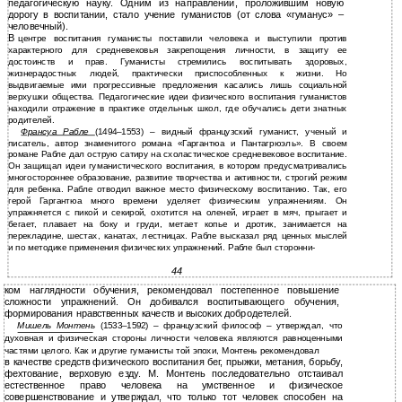
педагогическую науку. Одним из направлений, проложившим новую
дорогу в воспитании, стало учение гуманистов (от слова «гуманус» –
человечный).
В
центре воспитания гуманисты поставили человека и выступили против
характерного для средневековья закрепощения личности, в защиту ее
достоинств и прав. Гуманисты стремились воспитывать здоровых,
жизнерадостных людей, практически приспособленных к жизни. Но
выдвигаемые ими прогрессивные предложения касались лишь социальной
верхушки общества. Педагогические идеи физического воспитания гуманистов
находили отражение в практике отдельных школ, где обучались дети знатных
родителей.
Франсуа Рабле
(1494–1553) – видный французский гуманист, ученый и
писатель, автор знаменитого романа «Гаргантюа и Пантагрюэль». В своем
романе Рабле дал острую сатиру на схоластическое средневековое воспитание.
Он защищал идеи гуманистического воспитания, в котором предусматривались
многостороннее образование, развитие творчества и активности, строгий режим
для ребенка. Рабле отводил важное место физическому воспитанию. Так, его
герой Гаргантюа много времени уделяет физическим упражнениям. Он
упражняется с пикой и секирой, охотится на оленей, играет в мяч, прыгает и
бегает, плавает на боку и груди, метает копье и дротик, занимается на
перекладине, шестах, канатах, лестницах. Рабле высказал ряд ценных мыслей
и по методике применения физических упражнений. Рабле был сторонни-
44
ком наглядности обучения, рекомендовал постепенное повышение
сложности упражнений. Он добивался воспитывающего обучения,
формирования нравственных качеств и высоких добродетелей.
Мишель Монтень
(1533–1592) – французский философ – утверждал, что
духовная и физическая стороны личности человека являются равноценными
частями целого. Как и другие гуманисты той эпохи, Монтень рекомендовал
в
качестве средств физического воспитания бег, прыжки, метания, борьбу,
фехтование, верховую езду. М. Монтень последовательно отстаивал
естественное право человека на умственное и физическое
совершенствование и утверждал, что только тот человек способен на