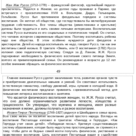
Жан Жак Руссо
(1712–1778) – французский философ, крупнейший педагог-
просветитель. Родился в Женеве, но долгие годы проживал в Париже, где
встречался с просветителями XVIII в. Вольтером, Дидро, Гельвецием,
Гольбахом. Руссо был противником феодальных порядков и системы
воспитания. Он мечтал об обществе, где господствовала бы мелкобуржуазная
трудовая собственность. Все члены общества (ремесленники и крестьяне)
должны были трудиться и жить своими личными интересами. Воспитательная
система Руссо вытекала из его социальных и политических теорий. Он считал,
что человек испорчен современным обществом. Поэтому воспитывать ребенка
надо вне общества. В этом особенно нуждаются дети феодалов и
аристократов. Детей из народа воспитывать не надо, говорил Руссо, так как они
воспитаны самой жизнью. В трактате «Эмиль, или О воспитании» (1762) Руссо
изложил свою педагогическую систему. Следуя за Д. Локком, Ж.Ж. Руссо
подчеркивал необходимость физического воспитания своего питомца Эмиля,
взятого из привилегированной семьи. Он рекомендовал в возрасте до 12 лет
особое внимание обращать на физическое воспитание.
49
Главное внимание Руссо уделял закаливанию тела, развитию органов чувств
и приобретению двигательных навыков и умений. Он советовал использовать
естественную гимнастику, свободу движений, игры, купание в холодной воде. В
физическом воспитании предлагал применять соревновательный метод для
повышения интереса воспитанников к занятиям.
Что касается физического воспитания женщин, то Ж.Ж. Руссо считал,
что оно должно ограничиваться развитием легкости, изящества и
грациозности. Он утверждал, что мужчина и женщина, имея разные
назначения в жизни, должны получать и разное воспитание.
Иоганн Генрих Песталоцци
(1746–1827) родился в Швейцарии в семье врача.
Всю свою жизнь он посвятил воспитанию детей простого народа. Взгляды на
воспитание Песталоцци изложил в трактатах «Лингард и Гертруда», «Как
Гертруда учит своих детей», «Лебединая песнь». Критикуя существовавшую
систему образования, которая была недоступна простолюдинам, он стремился к
тому, чтобы дети из бедных семей могли получить физическое, умственное и
нравственное воспитание. Цель воспитания Песталоцци видел в содействии