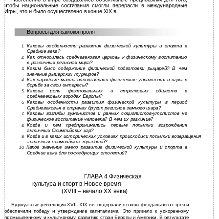
чтобы национальные состязания смогли перерасти в международные
Игры, что и было осуществлено в конце ХIХ в.
Вопросы для самоконтроля
Каковы особенности развития физической культуры и спорта в
1.
Средние века?
Как относилась средневековая церковь к физическому воспитанию
2.
в различных регионах мира?
Каким было содержание физической подготовки рыцарей? В чем
3.
значение рыцарских турниров?
Как народные массы использовали физические упражнения и игры в
4.
борьбе за свои интересы?
Какова роль фехтовальных и стрелковых обществ в
5.
средневековых городах Европы?
Каковы особенности развития физической культуры в период
6.
Средневековья в странах других регионов земного шара?
Каковы взгляды гуманистов и ранних
социалистов-утопистов на
7.
физическое воспитание человека? В чем их различие?
Когда и кем предпринимались первые попытки возрождения
8.
античных Олимпийских игр?
Когда и в каких исторических условиях происходили попытки возвращения
9.
античных олимпийских традиций?
Какое значение имело развитие физической культуры и спорта в
10.
Средние века для последующих столетий?
ГЛАВА 4 Физическая
культура и спорт в Новое время
(XVIII – начало ХХ века)
Буржуазные революции XVII–XIX вв. подорвали основы феодального строя и
обеспечили победу и утверждение капитализма. Это привело к ускоренному
промышленному и культурному развитию стран Европы и Америки. В результате