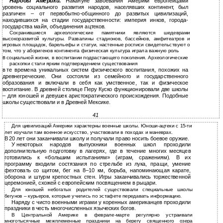
Народы Америки
.
Накануне завоевания Америки европейцами
уровень социального развития народов, населявших континент, был
различен – от первобытно-общинного до развитых цивилизаций,
находившихся на стадии государственности: империя инков, города-
государства майя, объединения ацтеков.
Сохранившиеся археологические памятники являются шедеврами
высокоразвитой культуры. Развалины стадионов, бассейнов, амфитеатров и
игровых площадок, барельефы и статуи, настенные росписи свидетельствуют о
том, что у аборигенов континента физическая культура играла важную роль
в
социальной жизни, в воспитании подрастающего поколения. Археологические
раскопки стали ярким подтверждением существования
в
те времена уникальных систем физического воспитания, похожих на
древнегреческие. Они состояли из семейного и государственного
образования и включали в себя как умственное, так и физическое
воспитание. В древней столице Перу Куско функционировали две школы
– для юношей и девушек аристократического происхождения. Подобные
школы существовали и в Древней Мексике.
41
Для цивилизаций Америки характерны военные школы. Юноши-ацтеки с 15-ти
лет изучали там военное искусство, участвовали в походах и маневрах.
В
20 лет они заканчивали школу и получали право носить боевое оружие.
У
некоторых народов выпускники военных школ проходили
дополнительную подготовку в лагерях, где в течение многих месяцев
готовились к «большим испытаниям» (играм, сражениям). В их
программу входили состязания по стрельбе из лука, пращи, умение
фехтовать со щитом, бег на
8–10 км, борьба, напоминающая карате,
оборона и штурм крепостных стен. Игры заканчивались торжественной
церемонией, схожей с европейским посвящением в рыцари.
Для юношей небогатых родителей существовали специальные школы
бегунов – курьеров, которые учились по эстафете передавать информацию.
Наряду с чисто военными играми у коренных американцев проходили
праздники в честь многочисленных языческих богов.
В Центральной Америке в феврале-марте регулярно устраивали
многотысячные межплеменные праздники на берегу священного озера