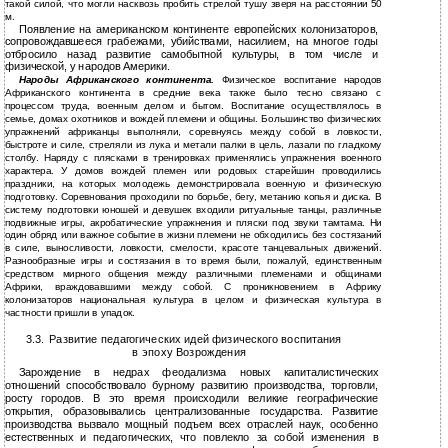
такой силой, что могли насквозь пробить стрелой тушу зверя на расстоянии 50
м.
Появление на американском континенте европейских колонизаторов,
сопровождавшееся грабежами, убийствами, насилием, на многое годы
отбросило назад развитие самобытной культуры, в том числе и
физической, у народов Америки.
Народы Африканского континента.
Физическое воспитание народов
Африканского континента в средние века также было тесно связано с
процессом труда, военным делом и бытом. Воспитание осуществлялось в
семье, домах охотников и вождей племени и общины. Большинство физических
упражнений африканцы выполняли, соревнуясь между собой в ловкости,
быстроте и силе, стреляли из лука и метали палки в цель, лазали по гладкому
столбу. Наряду с плясками в тренировках применялись упражнения военного
характера. У домов вождей племен или родовых старейшин проводились
праздники, на которых молодежь демонстрировала военную и физическую
подготовку. Соревнования проходили по борьбе, бегу, метанию копья и диска. В
систему подготовки юношей и девушек входили ритуальные танцы, различные
подвижные игры, акробатические упражнения и пляски под звуки тамтама. Ни
один обряд или важное событие в жизни племени не обходились без состязаний
в силе, выносливости, ловкости, смелости, красоте танцевальных движений.
Разнообразные игры и состязания в то время были, пожалуй, единственным
средством мирного общения между различными племенами и общинами
Африки, враждовавшими между собой. С проникновением в Африку
колонизаторов национальная культура в целом и физическая культура в
частности пришли в упадок.
3.3.
Развитие педагогических идей физического воспитания
эпоху Возрождения
в
Зарождение в недрах феодализма новых капиталистических
отношений способствовало бурному развитию производства, торговли,
росту городов. В это время происходили великие географические
открытия, образовывались централизованные государства. Развитие
производства вызвало мощный подъем всех отраслей наук, особенно
естественных и педагогических, что повлекло за собой изменения в