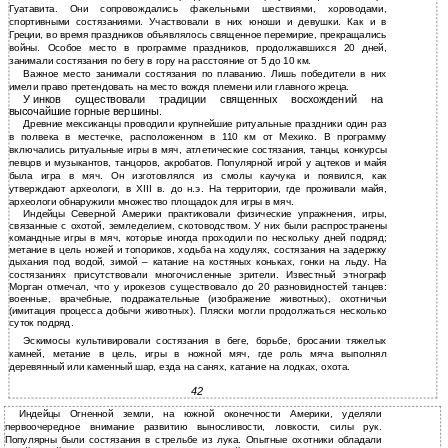
Гуатавита. Они сопровождались факельными шествиями, хороводами,
спортивными состязаниями. Участвовали в них юноши и девушки. Как и в
Греции, во время праздников объявлялось священное перемирие, прекращались
войны. Особое место в программе праздников, продолжавшихся 20 дней,
занимали состязания по бегу в гору на расстояние от 5 до 10 км.
Важное место занимали состязания по плаванию. Лишь победители в них
имели право претендовать на место вождя племени или главного жреца.
У
инков существовали традиции священных восхождений на
высочайшие горные вершины.
Древние мексиканцы проводили крупнейшие ритуальные праздники один раз
в полвека в местечке, расположенном в 110 км от Мехико. В программу
включались ритуальные игры в мяч, атлетические состязания, танцы, конкурсы
певцов и музыкантов, танцоров, акробатов. Популярной игрой у ацтеков и майя
была игра в мяч. Он изготовлялся из смолы каучука и появился, как
утверждают археологи, в XIII в. до н.э. На территории, где проживали майя,
археологи обнаружили множество площадок для игры в мяч.
Индейцы Северной Америки практиковали физические упражнения, игры,
связанные с охотой, земледелием, скотоводством. У них были распространены
командные игры в мяч, которые иногда проходили по нескольку дней подряд;
метание в цель ножей и топориков, ходьба на ходулях, состязания на задержку
дыхания под водой, зимой – катание на костяных коньках, гонки на льду. На
состязаниях присутствовали многочисленные зрители. Известный этнограф
Морган отмечал, что у ирокезов существовало до 20 разновидностей танцев:
военные, врачебные, подражательные (изображение животных), охотничьи
(имитация процесса добычи животных). Пляски могли продолжаться несколько
суток подряд.
Эскимосы культивировали состязания в беге, борьбе, бросании тяжелых
камней, метание в цель, игры в ножной мяч, где роль мяча выполнял
деревянный или каменный шар, езда на санях, катание на лодках, охота.
42
Индейцы Огненной земли, на южной оконечности Америки, уделяли
первоочередное внимание развитию выносливости, ловкости, силы рук.
Популярны были состязания в стрельбе из лука. Опытные охотники обладали