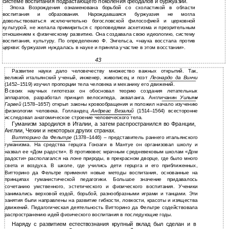
системе воспитания подрастающего поколения феодалов и буржуазии.
Эпоха Возрождения ознаменована борьбой со схоластикой в области
воспитания и образования. Нарождавшаяся буржуазия не могла
довольствоваться исключительно богословской философией и церковной
культурой, не желала примириться с проповедями аскетизма и презрительным
отношением к физическому развитию. Она создавала свою идеологию, систему
воспитания, культуру. По определению Ф. Энгельса, «наука восстала против
церкви: буржуазия нуждалась в науке и приняла участие в этом восстании».
43
Развитие науки дало человечеству множество важных открытий. Так,
великий итальянский ученый, инженер, живописец и поэт
Леонардо да Винчи
(1452–1519) изучил пропорции тела человека и механику его движений.
В
своих научных гипотезах он обосновал теорию создания летательных
аппаратов, разработал принцип велосипеда, акваланга. Англичанин
Уильям
Гарвей
(1578–1657) открыл законы кровообращения и положил начало изучению
физиологии человека. Голландец
Андреас Везалий
(1514–1564) всесторонне
исследовал анатомическое строение человеческого тела.
Гуманизм зародился в Италии, а затем распространился во Франции,
Англии, Чехии и некоторых других странах.
Витторино да Фельтре
(1378–1446) – представитель раннего итальянского
гуманизма. На средства герцога Гонзаги в Мантуе он организовал школу и
назвал ее «Дом радости». В противовес мрачным средневековым школам «Дом
радости» располагался на лоне природы, в прекрасном дворце, где было много
света и воздуха. В школе, где учились дети герцога и его приближенных,
Витторино да Фельтре применял новые методы воспитания, основанные на
принципах гуманистической педагогики. Большое значение придавалось
сочетанию умственного, эстетического и физического воспитания. Ученики
занимались верховой ездой, борьбой, разнообразными играми и танцами. Эти
занятия были направлены на развитие гибкости, ловкости, красоты и изящества
движений. Педагогическая деятельность Витторино да Фельтре содействовала
распространению идей физического воспитания в последующие годы.
Наряду с развитием естествознания крупный вклад был сделан и в