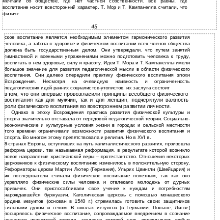
мечтали об обществе, где нет частной собственности, все равны, где
воспитание носит всесторонний характер. Т. Мор и Т. Кампанелла считали, что
физиче-
45
ское воспитание является необходимым элементом гармонического развития
человека, а забота о здоровье и физическом воспитании всех членов общества
должна быть государственным делом. Они утверждали, что путем занятий
гимнастикой и военными упражнениями можно подготовить человека к труду,
воспитать в нем здоровье, силу и красоту. Идеи Т. Мора и Т. Кампанеллы имели
большое значение для развития педагогической мысли в области физического
воспитания. Они далеко опередили практику физического воспитания эпохи
Возрождения. Несмотря на очевидную наивность и ограниченность
педагогических идей ранних социалистов-утопистов, их заслуга состоит
в
том, что они впервые провозгласили принципы всеобщего физического
воспитания как для мужчин, так и для женщин, подчеркнули важность
роли физического воспитания во всестороннем развитии личности.
Однако в эпоху Возрождения практика развития физической культуры и
спорта значительно отставала от передовой педагогической теории. Социально-
экономические и культурные условия жизни в городах и сельской местности
того времени ограничивали возможности развития физического воспитания и
спорта. Во многом этому препятствовала и религия. Но в ХVI в.
в
странах Европы, вступивших на путь капиталистического развития, произошла
реформа церкви, так называемая реформация, в результате которой возникло
новое направление христианской веры – протестантство. Отношения некоторых
церковников к физическому воспитанию изменилось в положительную сторону.
Реформаторы церкви Мартин Лютер (Германия), Ульрих Цвингли (Швейцария) и
их последователи считали физическое воспитание полезным, так как оно
укрепляло физические силы человека и отвлекало молодежь от дурных
привычек. Они приспосабливали свое учение к нуждам и потребностям
нарождавшейся буржуазии. Католическая церковь с помощью монашеского
ордена иезуитов (основан в 1540 г.) стремилась готовить своих защитников
сильными духом и телом. В школах иезуитов (в Германии, Польше, Литве)
поощрялось физическое воспитание, сопровождаемое внедрением в сознание