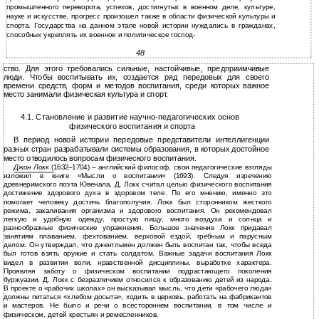
промышленного переворота, успехов, достигнутых в военном деле, культуре,
науке и искусстве, прогресс произошел также в области физической культуры и
спорта. Государства на данном этапе новой истории нуждались в гражданах,
способных укреплять их военное и политическое господ-
48
ство. Для этого требовались сильные, настойчивые, предприимчивые
люди. Чтобы воспитывать их, создается ряд передовых для своего
времени средств, форм и методов воспитания, среди которых важное
место занимали физическая культура и спорт.
4.1. Становление и развитие научно-педагогических основ
физического воспитания и спорта
В период новой истории передовые представители интеллигенции
разных стран разрабатывали системы образования, в которых достойное
место отводилось вопросам физического воспитания.
Джон Локк
(1632–1704) – английский философ, свои педагогические взгляды
изложил в книге «Мысли о воспитании» (1693). Следуя изречению
древнеримского поэта Ювенала, Д. Локк считал целью физического воспитания
достижение здорового духа в здоровом теле. По его мнению, именно это
помогает человеку достичь благополучия. Локк был сторонником жесткого
режима, закаливания организма и здорового воспитания. Он рекомендовал
легкую и удобную одежду, простую пищу, много воздуха и солнца и
разнообразные физические упражнения. Большое значение Локк придавал
занятиям плаванием, фехтованием, верховой ездой, гребным и парусным
делом. Он утверждал, что джентльмен должен быть воспитан так, чтобы вседа
был готов взять оружие и стать солдатом. Важные задачи воспитания Локк
видел в развитии воли, нравственной дисциплины, выработке характера.
Проявляя заботу о физическом воспитании подрастающего поколения
буржуазии, Д. Локк с безразличием относился к образованию детей из народа.
В проекте о «рабочих школах» он высказывал мысль, что дети «рабочего люда»
должны питаться «хлебом досыта», ходить в церковь, работать на фабрикантов
и мастеров. Не было и речи о всестороннем воспитании, в том числе и
физическом, детей крестьян и ремесленников.