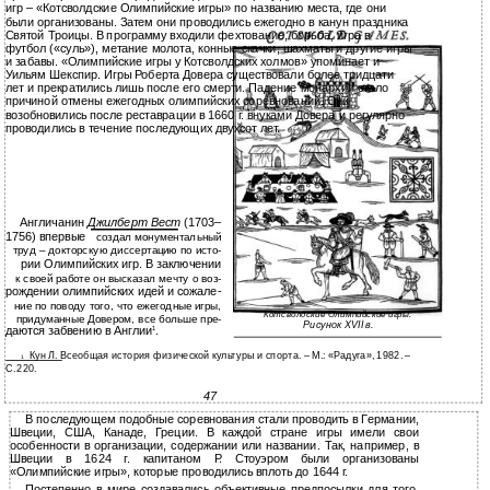
игр – «Котсволдские Олимпийские игры» по названию места, где они
были организованы. Затем они проводились ежегодно в канун праздника
Святой Троицы. В программу входили фехтование, борьба, игра в
футбол («суль»), метание молота, конные скачки, шахматы и другие игры
и забавы. «Олимпийские игры у Котсволдских холмов» упоминает и
Уильям Шекспир. Игры Роберта Довера существовали более тридцати
лет и прекратились лишь после его смерти. Падение монархии стало
причиной отмены ежегодных олимпийских соревнований. Они
возобновились после реставрации в 1660 г. внуками Довера и регулярно
проводились в течение последующих двухсот лет.
Англичанин
Джилберт Вест
(1703–
1756) впервые
создал монументальный
труд – докторскую диссертацию по исто-
рии Олимпийских игр. В заключении
к своей работе он высказал мечту о воз-
рождении олимпийских идей и сожале-
ние по поводу того, что ежегодные игры,
Котсволдские Олимпийские игры.
придуманные Довером, все больше пре-
Рисунок XVII в.
даются забвению в Англии
.
1
Кун Л. Всеобщая история физической культуры и спорта. – М.: «Радуга», 1982. –
1
С.
220.
47
В последующем подобные соревнования стали проводить в Германии,
Швеции, США, Канаде, Греции. В каждой стране игры имели свои
особенности в организации, содержании или названии. Так, например, в
Швеции в 1624 г. капитаном Р. Стоуэром были организованы
«Олимпийские игры», которые проводились вплоть до 1644 г.
Постепенно в мире создавались объективные предпосылки для того,