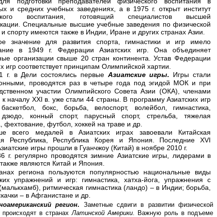
для подготовки преподавателей физического воспитания в
ых и средних учебных заведениях, а в 1975 г. открыт институт
ского воспитания, готовящий специалистов высшей
кации. Специальные высшие учебные заведения по физической
 и спорту имеются также в Индии, Иране и других странах Азии.
ое значение для развития спорта, гимнастики и игр имело
ание в 1949 г. Федерации Азиатских игр. Она объединяет
ные организации свыше 20 стран континента. Устав Федерации
их игр соответствует принципам Олимпийской хартии.
1 г. в Дели состоялись первые
Азиатские игры
.
Игры стали
онными, проводятся раз в четыре года под эгидой МОК и при
дственном участии Олимпийского Совета Азии (ОКА), членами
 к началу XXI в. уже стали 44 страны. В программу Азиатских игр
 баскетбол, бокс, борьба, велоспорт, волейбол, гимнастика,
 дзюдо, конный спорт, парусный спорт, стрельба, тяжелая
, фехтование, футбол, хоккей на траве и др.
ше всего медалей в Азиатских играх завоевали Китайская
я Республика, Республика Корея и Япония. Последние XVI
зиатские игры прошли в Гуанчжоу (Китай) в ноябре 2010 г.
6 г. регулярно проводятся зимние Азиатские игры, лидерами в
 также являются Китай и Япония.
ранах региона пользуются популярностью национальные виды
ких упражнений и игр: гимнастика,
хатха-йога, упражнения с
(малькхамб), ритмическая гимнастика (ландо) – в Индии; борьба,
качки – в Афганистане и др.
ноамериканский регион
.
Заметные сдвиги в развитии физической
 происходят в странах
Латинской Америки
. Важную роль в подъеме