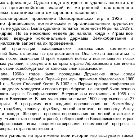
ько африканцы. Однако тогда эту идею не удалось воплотить в
-за противодействия властей из метрополий, настороженно
ихся к занятиям спортом коренного населения.
апланировал проведение Всеафриканских игр в 1925 г. в
но финансовые, политические и организационные трудности
ть не удалось. Была сделана попытка перенести Игры на 1929 г.
ндрию. Но за несколько недель до начала, когда к Играм все
тово, ведущие колониальные державы Великобритания и
наложили запрет на их проведение.
об организации всеафриканских региональных комплексных
аний была отложена на три десятилетия. Она смогла воплотиться в
шь после окончания Второй мировой войны и возникновения новых
ких условий, в результате которых страны Африканского континента
о стали освобождаться от колониальной зависимости,
але 1960-х годов были проведены Дружеские игры среди
орящих стран Африки. Первый раз игры принимал Мадагаскар в 1960
961 г. – Берег Слоновой Кости. В 1962 г. в Париже прошла конференция
 по делам молодежи и спорта стран Африки, на которой было решено
овать игры в Панафриканские. Впервые они состоялись в 1965 г. в
онго Браззавиле. В них участвовали свыше 1500 спортсменов из 27
рики. В программу игр входили соревнования по баскетболу,
, гандболу, теннису, футболу, легкой атлетике, велоспорту, боксу,
 и дзюдо. Женщины провели соревнования по легкой атлетике и
у. Египет стал первой страной, победившей на Всеафриканских играх.
фриканские игры продемонстрировали несомненный прогресс в
спорта в странах континента.
лее успешно на протяжении всей истории игр выступали также