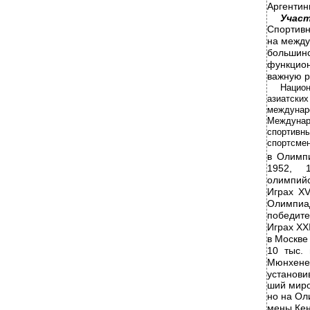
Аргентин
Участ
Спортивн
на между
большин
функцио
важную р
Национ
азиатских
междун
Междунар
спортив
спортсмен
в
Олимпи
1952, 
олимпийс
Играх XV
Олимпиа
победите
Играх XX
в
Москве 
10 тыс.
Мюнхен
установи
ший миро
но на Ол
мены Кен