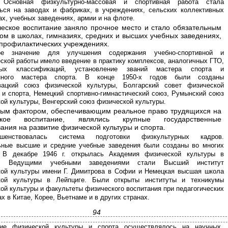
. Основная физкультурно-массовая и спортивная работа стала
ься на заводах и фабриках, в учреждениях, сельских коллективных
ах, учебных заведениях, армии и на флоте.
еское воспитание заняло прочное место и стало обязательным
ом в школах, гимназиях, средних и высших учебных заведениях,
профилактических учреждениях.
ое значение для улучшения содержания учебно-спортивной и
ской работы имело введение в практику комплексов, аналогичных ГТО,
ных классификаций, установление званий мастера спорта и
нного мастера спорта. В конце 1950-х годов были созданы
вацкий союз физической культуры, Болгарский совет физической
 и спорта, Немецкий спортивно-гимнастический союз, Румынский союз
ой культуры, Венгерский союз физической культуры.
ным фактором, обеспечивающим реальное право трудящихся на
ское воспитание, являлись крупные государственные
ания на развитие физической культуры и спорта.
ршенствовалась система подготовки физкультурных кадров.
ьные высшие и средние учебные заведения были созданы во многих
. В декабре 1946 г. открылась Академия физической культуры в
е. Ведущими учебными заведениями стали Высший институт
ой культуры имени Г. Димитрова в Софии и Немецкая высшая школа
кой культуры в Лейпциге. Были открыты институты и техникумы
ой культуры и факультеты физического воспитания при педагогических
ах в Китае, Корее, Вьетнаме и в других странах.
94
тие физической культуры и спорта осуществлялось на научных