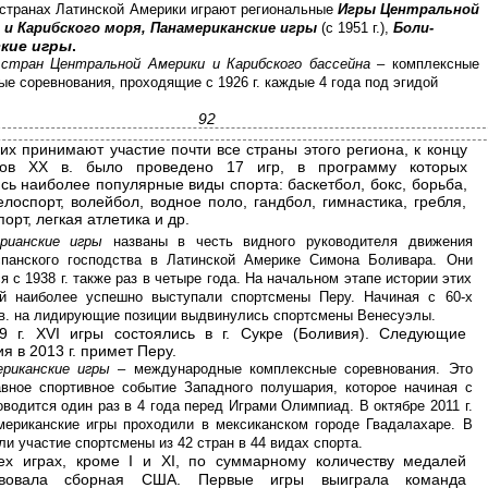
 странах Латинской Америки играют региональные
Игры Центральной
 и Карибского моря, Панамериканские игры
(с 1951 г.),
Боли-
ские игры
.
стран Центральной Америки и Карибского бассейна
– комплексные
ые соревнования, проходящие с 1926 г. каждые 4 года под эгидой
92
их принимают участие почти все страны этого региона, к концу
дов XX в. было проведено 17 игр, в программу которых
сь наиболее популярные виды спорта: баскетбол, бокс, борьба,
елоспорт, волейбол, водное поло, гандбол, гимнастика, гребля,
орт, легкая атлетика и др.
арианские игры
названы в честь видного руководителя движения
спанского господства в Латинской Америке Симона Боливара. Они
я с 1938 г. также раз в четыре года. На начальном этапе истории этих
ий наиболее успешно выступали спортсмены Перу. Начиная с 60-х
в. на лидирующие позиции выдвинулись спортсмены Венесуэлы.
9 г. XVI игры состоялись в г. Сукре (Боливия). Следующие
я в 2013 г. примет Перу.
ериканские игры
– международные комплексные соревнования. Это
авное спортивное событие Западного полушария, которое начиная с
роводится один раз в 4 года перед Играми Олимпиад. В октябре 2011 г.
мериканские игры проходили в мексиканском городе Гвадалахаре. В
ли участие спортсмены из 42 стран в 44 видах спорта.
ех играх, кроме I и XI, по суммарному количеству медалей
твовала сборная США. Первые игры выиграла команда