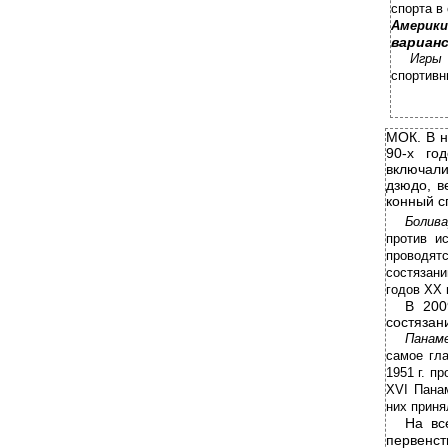
спорта в
Америки
вариан
Игры 
спортивн
МОК. В н
90-х го
включали
дзюдо, в
конный сп
Болив
против и
проводятс
состязан
годов ХХ 
В 200
состязани
Панам
самое гл
1951 г. п
XVI Пана
них приня
На вс
первенс