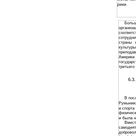
рики.
Боль
организ
соотве
сотрудн
страны 
культур
преподав
Америки
государс
третьего
6.3.
В пос
Румынии,
и
спорта
физическ
и
была н
Вмес
самодеят
доброво