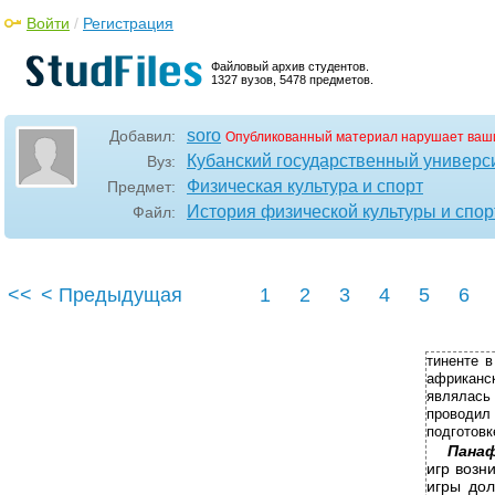
Войти
/
Регистрация
Файловый архив студентов.
1327 вузов, 5478 предметов.
soro
Добавил:
Опубликованный материал нарушает ваш
Кубанский государственный универси
Вуз:
Физическая культура и спорт
Предмет:
История физической культуры и спор
Файл:
<<
< Предыдущая
1
2
3
4
5
6
тиненте 
африканс
являлась
проводил 
подготовк
Панаф
игр возн
игры дол