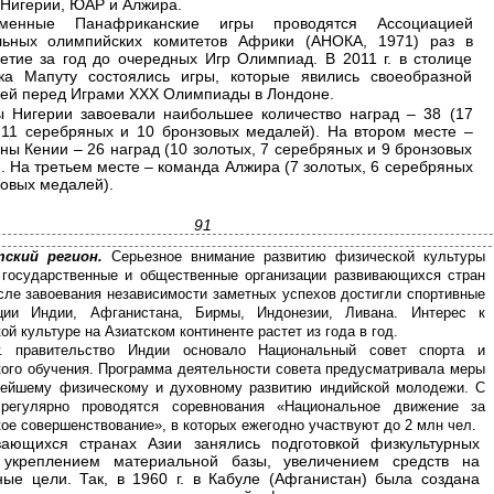
Нигерии, ЮАР и Алжира.
еменные Панафриканские игры проводятся Ассоциацией
льных олимпийских комитетов Африки (АНОКА, 1971) раз в
етие за год до очередных Игр Олимпиад. В 2011 г. в столице
ка Мапуту состоялись игры, которые явились своеобразной
ей перед Играми XXX Олимпиады в Лондоне.
ы Нигерии завоевали наибольшее количество наград – 38 (17
 11 серебряных и 10 бронзовых медалей). На втором месте –
ны Кении – 26 наград (10 золотых, 7 серебряных и 9 бронзовых
. На третьем месте – команда Алжира (7 золотых, 6 серебряных
зовых медалей).
91
тский регион.
Серьезное внимание развитию физической культуры
государственные и общественные организации развивающихся стран
сле завоевания независимости заметных успехов достигли спортивные
ации Индии, Афганистана, Бирмы, Индонезии, Ливана. Интерес к
ой культуре на Азиатском континенте растет из года в год.
г. правительство Индии основало Национальный совет спорта и
ого обучения. Программа деятельности совета предусматривала меры
нейшему физическому и духовному развитию индийской молодежи. С
 регулярно проводятся соревнования «Национальное движение за
ое совершенствование», в которых ежегодно участвуют до 2 млн чел.
вающихся странах Азии занялись подготовкой физкультурных
 укреплением материальной базы, увеличением средств на
ные цели. Так, в 1960 г. в Кабуле (Афганистан) была создана