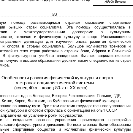
Абебе Бекила
93
шую помощь развивающимся странам оказывали спортивные
ации бывших стран социализма. Эта помощь осуществлялась в
тствии с межгосударственными договорами о культурном
ичестве, включая и физическую культуру и спорт. Развивающиеся
направляли делегации для изучения опыта развития физической
ы и спорта в страны социализма. Большое количество тренеров и
ателей из этих стран работали в странах Азии, Африки и Латинской
. В физкультурных учебных заведениях бывших социалистических
тв получили высшее образования десятки тысяч специалистов из стран
 мира.
Особенности развития физической культуры и спорта
странах социалистической системы
в
(конец 40-х – конец 80-х гг. XX века)
левоенные годы в Болгарии, Венгрии, Чехословакии, Польше, ГДР,
 Китае, Корее, Вьетнаме, на Кубе развитие физической культуры
 пошло по новому пути. При этом система государственного управления
ой культурой и спортом строилась с ориентацией на опыт СССР
аправлена на усиление роли государства.
те с созданием органов управления происходила перестройка
ельного физкультурного движения. Во всех странах были образованы
льные спортивные общества и коллективы физической культуры