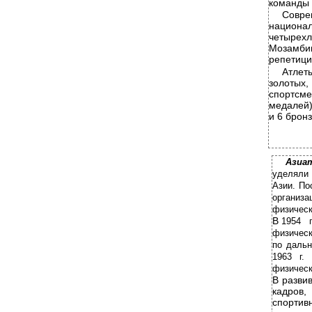
команды 
Совр
национа
четырехл
Мозамби
репетици
Атлет
золотых,
спортсме
медалей)
и 6 брон
Азиа
уделяли 
Азии. По
организ
физическ
В
1954 
физическ
по даль
1963 г.
физическ
В
разви
кадров,
спортив