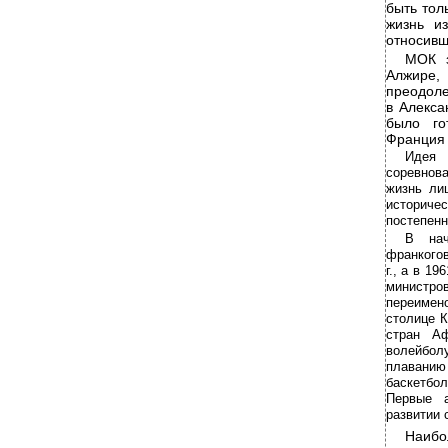
быть тол
жизнь из
относивш
МОК з
Алжире, 
преодоле
в Алекса
было го
Франция 
Идея 
соревнов
жизнь ли
историчес
постепенн
В нач
франкогов
г., а в 1
министров
переимен
столице К
стран Аф
волейболу
плаванию
баскетбол
Первые а
развитии 
Наибо