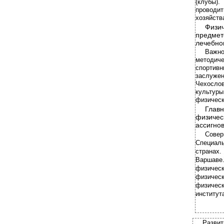
(клубы)
проводит
хозяйств
Физич
предмет
лечебно
Важн
методиче
спортив
заслуже
Чехосло
культуры
физическ
Глав
физиче
ассигнов
Сове
Специал
странах
Варшав
физическ
физичес
физическ
институт
Разви