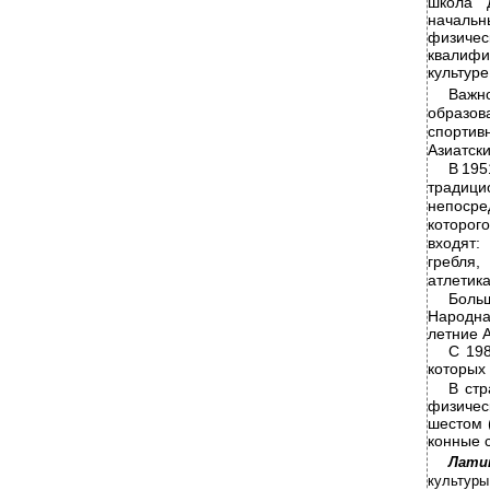
школа 
начальн
физиче
квалифи
культуре
Важн
образов
спортив
Азиатск
В
195
традици
непосре
которого
входят:
гребля,
атлетика
Боль
Народна
летние А
С 198
которых
В
ст
физичес
шестом 
конные с
Лати
культуры