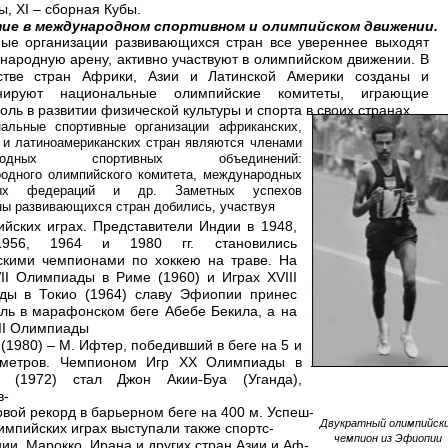
ы, XI – сборная Кубы.
ие в международном спортивном и олимпийском движении.
ые организации развивающихся стран все увереннее выходят
народную арену, активно участвуют в олимпийском движении. В
стве стран Африки, Азии и Латинской Америки созданы и
нируют национальные олимпийские комитеты, играющие
оль в развитии физической культуры и спорта в своих странах.
альные спортивные организации африканских,
 и латиноамериканских стран являются членами
ародных спортивных объединений:
одного олимпийского комитета, международных
ных федераций и др. Заметных успехов
ы развивающихся стран добились, участвуя
йских играх. Представители Индии в 1948,
1956, 1964 и 1980 гг. становились
кими чемпионами по хоккею на траве. На
II Олимпиады в Риме (1960) и Играх XVIII
ды в Токио (1964) славу Эфиопии принес
ль в марафонском беге Абебе Бекила, а на
II Олимпиады
(1980) – М. Ифтер, победивший в беге на 5 и
 метров. Чемпионом Игр XX Олимпиады в
е (1972) стал Джон
Акии-Буа (Уганда),
в-
вой рекорд в барьерном беге на 400 м. Успеш-
Двукратный олимпийск
импийских играх выступали также спортс-
чемпион из Эфиопии
ии, Марокко, Ирана и других стран Азии и Аф-