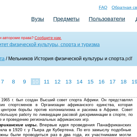
FAQ
Обратная св
Вузы
Предметы
Пользователи
и авторские права?
Сообщите нам.
тет физической культуры, спорта и туризма
та
/ Мельников История физической культуры и спорта
.pdf
7
8
9
10
11
12
13
14
15
16
17
18
1
в 1965 г. был создан Высший совет спорта Африки. Он представлял
ких спортсменов в Организации африканского единства, которая
 центром борьбы против колониализма и расизма в Африке. Совет
большую работу по ликвидации расовой дискриминации в спорте, по
е и проведению региональных африканских игр.
риканские игры
.
Впервые идея проведения Панафриканских
икла в 1920 г. у Пьера де Кубертена. По его замыслу подобные
жны были проводиться раз в два года, их участниками могли