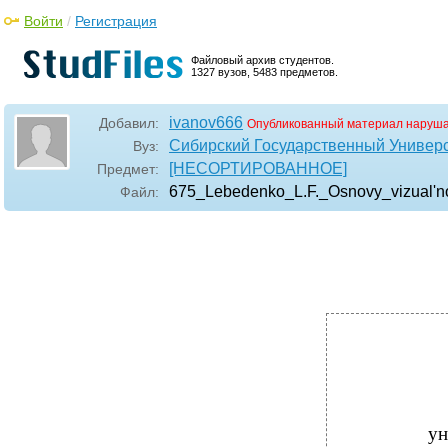
Войти
/
Регистрация
Файловый архив студентов.
1327 вузов, 5483 предметов.
ivanov666
Добавил:
Опубликованный материал наруша
Сибирский Государственный Универ
Вуз:
[НЕСОРТИРОВАННОЕ]
Предмет:
675_Lebedenko_L.F._Osnovy_vizual'n
Файл:
ун