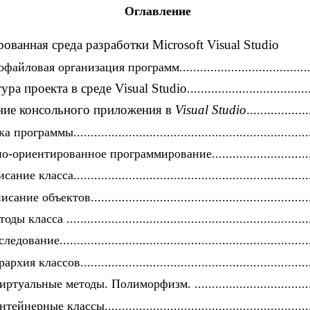
Оглавление
ованная среда разработки Microsoft Visual Studio
йловая организация программ.........................................
 проекта в среде Visual Studio.......................................
ние консольного приложения в
Visual Studio
..................
рограммы......................................................................
-ориентированное программирование................................
ание класса......................................................................
сание объектов.................................................................
ды класса .......................................................................
едование.........................................................................
рхия классов....................................................................
ртуальные методы. Полиморфизм. .....................................
тейнерные классы.............................................................