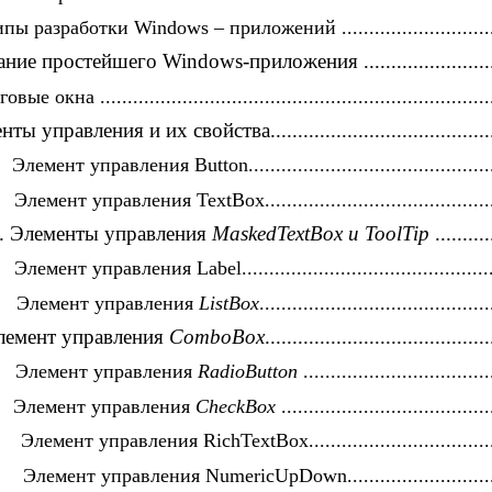
 разработки Windows – приложений ...............................
ие простейшего Windows-приложения ............................
е окна .........................................................................
ы управления и их свойства............................................
Элемент управления Button...............................................
Элемент управления TextBox............................................
3. Элементы управления
MaskedTextBox и ToolTip
..........
Элемент управления Label................................................
Элемент управления
ListBox
..........................................
Элемент управления
ComboBox
.........................................
Элемент управления
RadioButton
..................................
Элемент управления
CheckBox
......................................
Элемент управления RichTextBox....................................
Элемент управления NumericUpDown..............................