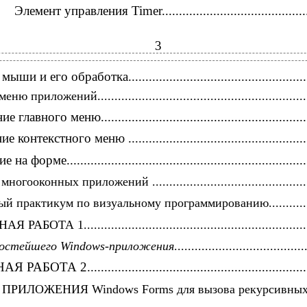
.
Элемент управления Timer.............................................
3
и и его обработка.....................................................
 приложений..............................................................
лавного меню.............................................................
контекстного меню .....................................................
 форме.......................................................................
огооконных приложений ...............................................
й практикум по визуальному программированию..............
ОТА 1..................................................................
ростейшего
Windows-приложения
......................................
А 2.................................................................
ПРИЛОЖЕНИЯ Windows Forms для вызова рекурсивны
....................................................................................