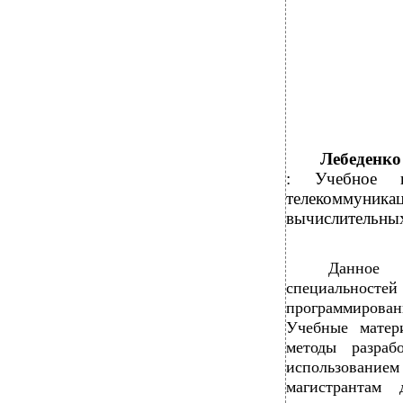
Лебеденко
: Учебное п
телекоммуника
вычислительных 
Данное 
специальност
программирован
Учебные матер
методы разра
использование
магистрантам