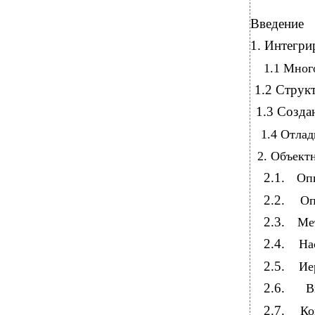
Введение
1. Интегрир
1.1 Многофа
1.2 Структура
1.3 Созда
1.4 Отладка п
2. Объектно
2.1.
Опис
2.2.
Опи
2.3.
Мето
2.4.
Насл
2.5.
Иера
2.6.
Ви
2.7.
Кон