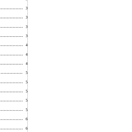
............
31
...........
31
..............
35
............
39
.............
44
.............
47
................
49
.............
51
................
52
................
54
................
57
................
59
.............
61
............
62