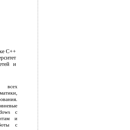
ке С++
ситет
етей и
в всех
атики,
ования.
овневые
dows с
ентам и
боты с