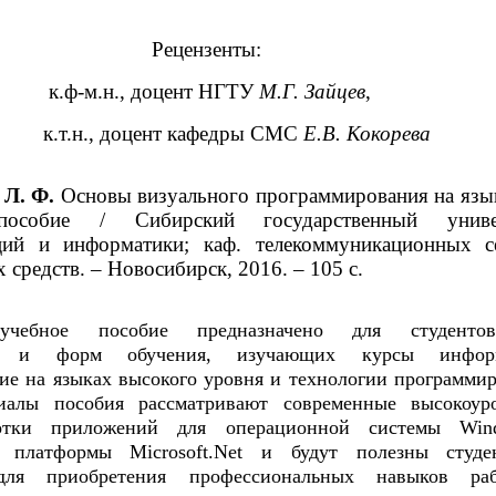
Рецензенты:
к.ф-м.н., доцент НГТУ
М.Г. Зайцев
,
к.т.н., доцент кафедры СМС
Е.В. Кокорева
 Л. Ф.
Основы визуального программирования на язы
особие / Сибирский государственный универ
ций и информатики; каф. телекоммуникационных с
средств. – Новосибирск, 2016. – 105 с.
учебное пособие предназначено для студенто
ей и форм обучения, изучающих курсы информ
ие на языках высокого уровня и технологии программир
иалы пособия рассматривают современные высокоур
ботки приложений для операционной системы Win
м платформы Microsoft.Net и будут полезны студ
 для приобретения профессиональных навыков ра