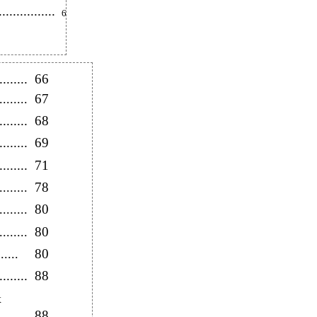
.............
64
.......
66
67
.......
.......
68
.......
69
.......
71
78
......
80
.....
80
.......
80
......
.......
88
х
88
........