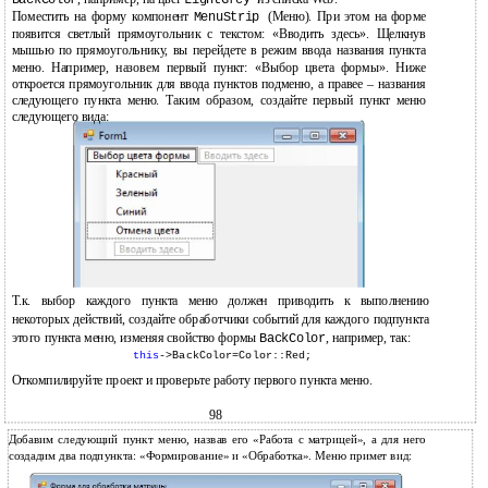
BackColor
LightGrey
Поместить на форму компонент
(Меню). При этом на форме
MenuStrip
появится светлый прямоугольник с текстом: «Вводить здесь». Щелкнув
мышью по прямоугольнику, вы перейдете в режим ввода названия пункта
меню. Например, назовем первый пункт: «Выбор цвета формы». Ниже
откроется прямоугольник для ввода пунктов подменю, а правее – названия
следующего пункта меню. Таким образом, создайте первый пункт меню
следующего вида:
Т.к. выбор каждого пункта меню должен приводить к выполнению
некоторых действий, создайте обработчики событий для каждого подпункта
этого пункта меню, изменяя свойство формы
, например, так:
BackColor
this
->BackColor=Color::Red;
Откомпилируйте проект и проверьте работу первого пункта меню.
98
Добавим следующий пункт меню, назвав его «Работа с матрицей», а для него
создадим два подпункта: «Формирование» и «Обработка». Меню примет вид: