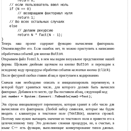
return 0;
// если пользователь ввел ноль
if (N == 0)
// возвращаем факториал нуля
return 1;
// Во всех остальных случаях
else
// делаем рекурсию
return N * fact(N - 1);
}
Теперь наш проект содержит функцию вычисления факториала.
Откомпилируйте его. Если ошибок нет, то можно приступить к написанию
обработчика событий для кнопки
.
Button
Открываем файл Form1.h, в нем мы видим визуальное представление нашей
формы. Щелкаем двойным щелчком на кнопке
и переходим к
Button
исходному коду процедуры обработки события
нажатия кнопки
(
).
click
После фигурной скобки ставим абзац и приступаем к кодированию.
Сначала нам необходимо описать и инициализировать переменную, в
которой будет храниться число, для которого должен быть вычислен
факториал. Добавим в то место, где Вы поставили абзац, следующий код:
int number = System::Convert::ToDouble(num1->Text);
Эта строка инициализирует переменную, которая хранит в себе число для
вычисления его факториала. (Любой набор символов, которые мы будем
вводить с клавиатуры в текстовое поле (
), является строкой.
TextBox
Поэтому нам нужно вытащить значение из текстового поля и привести его к
целочисленному типу. Это довольно сложная процедура, но, к счастью, в
языке C++ есть функции, выполняющие конвертирование типов данных.