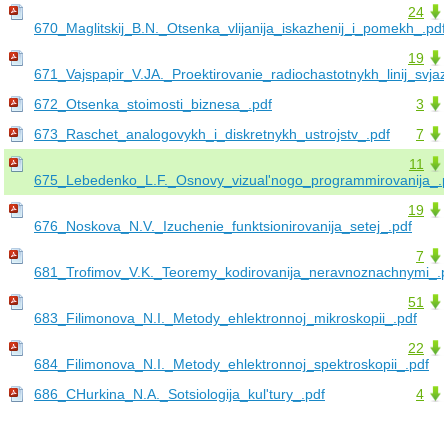
24
670_Maglitskij_B.N._Otsenka_vlijanija_iskazhenij_i_pomekh_.pdf
19
671_Vajspapir_V.JA._Proektirovanie_radiochastotnykh_linij_svjaz
672_Otsenka_stoimosti_biznesa_.pdf
3
673_Raschet_analogovykh_i_diskretnykh_ustrojstv_.pdf
7
11
675_Lebedenko_L.F._Osnovy_vizual'nogo_programmirovanija_.p
19
676_Noskova_N.V._Izuchenie_funktsionirovanija_setej_.pdf
7
681_Trofimov_V.K._Teoremy_kodirovanija_neravnoznachnymi_.p
51
683_Filimonova_N.I._Metody_ehlektronnoj_mikroskopii_.pdf
22
684_Filimonova_N.I._Metody_ehlektronnoj_spektroskopii_.pdf
686_CHurkina_N.A._Sotsiologija_kul'tury_.pdf
4