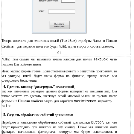
Теперь измените для текстовых полей (
) атрибуты
в Панели
TextBox
Name
Свойств – для первого поля это будет
, а для второго, соответственно,
num1
91
. Тем самым мы изменили имена классов для полей
, чуть
num2
TextBox
позднее Вы поймете зачем.
Итак, каркас формы готов. Если откомпилировать и запустить программу, то
мы увидим, какой будет наша форма на финише, правда сейчас она
совершенно бесполезна.
4. Сделать кнопку “
развернуть”
неактивной
,
так как изменение размеров данной формы испортит ее внешний вид. Вы
также можете это сделать, щелкнув левой кнопкой мыши на пустом месте
формы и в
Панели свойств
задать для атрибута
параметр
MaximizeBox
.
False
5. Создать обработчик событий для кнопки
.
Перейдем к написанию обработчика событий для кнопки
, т.е. что
Button
будет происходить при нажатии на эту кнопку. Также мы напишем саму
функцию вычисления факториала, которую мы будем использовать в