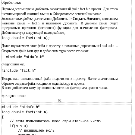
обработчике.
Первым делом нужно добавить заголовочный файл fact.h в проект. Для этого
щелкнем правой кнопкой мыши в
Обозревателе решений
на папке
Заголовочные файлы
, далее меню
Добавить -> Создать Элемент
, вписываем
название файла – fact.h и нажимаем Добавить. В данном файле будет
содержаться прототип (заголовок) функции для вычисления факториала.
Добавляем туда следующий исходный код.
long double fact(int N);
Далее подключаем этот файл к проекту с помощью директивы
–
#include
Открываем файл factr.cpp и добавляем туда после строчки:
#include "stdafx.h"
следующий код:
#include "fact.h"
Теперь наш заголовочный файл подключен к проекту. Далее аналогичным
образом создаем файл исходного кода fact.cpp в проект.
В него добавляем саму функцию вычисления факториала целого числа.
#pragma once
92
#include "stdafx.h"
long double fact(int N)
{
// если пользователь ввел отрицательное число
if(N < 0)
// возвращаем ноль