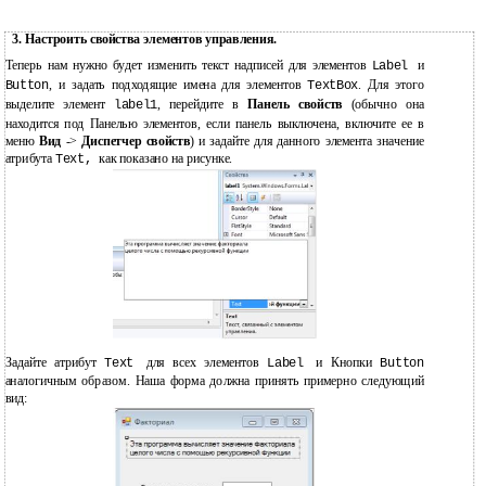
3. Настроить свойства элементов управления.
Теперь нам нужно будет изменить текст надписей для элементов
и
Label
, и задать подходящие имена для элементов
. Для этого
Button
TextBox
выделите элемент
, перейдите в
Панель свойств
(обычно она
label1
находится под Панелью элементов, если панель выключена, включите ее в
меню
Вид
->
Диспетчер свойств
) и задайте для данного элемента значение
атрибута
как показано на рисунке.
Text,
Задайте атрибут
для всех элементов
и Кнопки
Text
Label
Button
аналогичным образом. Наша форма должна принять примерно следующий
вид: