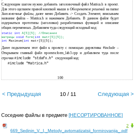
Следующим шагом нужно добавить заголовочный файл Matrica.h в проект.
Для этого щелкнем правой кнопкой мыши в
Обозревателе решений
на папке
Заголовочные файлы
, далее меню Добавить -> Создать Элемент, вписываем
название файла – Matrica.h и нажимаем Добавить. В данном файле будет
содержаться прототипы (заголовки) разработанных функций и описание
общих переменных. Добавляем туда следующий исходный код:
static int
A[5][5];
//Описание
матрицы
void
form(
int
matr[5][5]);
int
Maximum(
int
matr[5][5]);
Далее подключаем этот файл к проекту с помощью директивы #include –
Открываем главный файл проекта:form_lab3.cpp и добавляем туда после
строчки
следующий код:
#include "stdafx.h"
#include "Matrica.h"
100
< Предыдущая
10 / 11
Следующая >
Соседние файлы в предмете
[НЕСОРТИРОВАННОЕ]
2
669_Sedinin_V._I._Metody_avtomatizatsii_formirovanija_.pdf