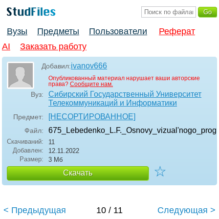
Вузы
Предметы
Пользователи
Реферат
AI
Заказать работу
ivanov666
Добавил:
Опубликованный материал нарушает ваши авторские
права?
Сообщите нам.
Сибирский Государственный Университет
Вуз:
Телекоммуникаций и Информатики
[НЕСОРТИРОВАННОЕ]
Предмет:
675_Lebedenko_L.F._Osnovy_vizual'nogo_progr
Файл:
Скачиваний:
11
Добавлен:
12.11.2022
Размер:
3 Мб
☆
Скачать
< Предыдущая
10 / 11
Следующая >