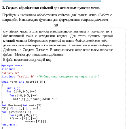
3. Создать обработчики событий для остальных пунктов меню.
Перейдем к написанию обработчиков событий для пункта меню «Работа с
матрицей». Напишем две функции: для формирования матрицы датчиком
99
случайных чисел и для поиска максимального значения и поместим их в
библиотечный файл с исходными кодами. Для этого щелкнем правой
кнопкой мыши в
Обозревателе решений
на папке
Файлы исходного кода
,
далее вызовем меню правой кнопкой мыши. В появившемся меню выберем:
Добавить -> Создать Элемент. В открывшемся окне вписываем название
файла – Matrica.cpp и нажимаем Добавить.
В файл поместим следующий код:
#pragma once
#include
"stdafx.h"
#include
"stdlib.h"
//библиотека содержит функцию rand()
void
form(
int
matr[5][5])
{
int
i,j;
for
(i=0;i<5;i++)
for
(j=0;j<5;j++)
matr[i][j]=rand()%100-40;
}
int
Maximum(
int
matr[5]
[5]) {
int
i,j;
int
m=0;
for
(i=0;i<5;i++)
for
(j=0;j<5;j++)
if(matr[i][j]>m)
m=matr[i][j];
return
m;
}