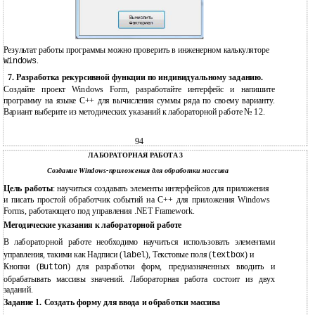
Результат работы программы можно проверить в инженерном калькуляторе
.
Windows
7. Разработка рекурсивной функции по индивидуальному заданию.
Создайте проект Windows Form, разработайте интерфейс и напишите
программу на языке С++ для вычисления суммы ряда по своему варианту.
Вариант выберите из методических указаний к лабораторной работе № 12.
94
ЛАБОРАТОРНАЯ РАБОТА 3
Создание Windows-приложения для обработки массива
Цель работы
: научиться создавать элементы интерфейсов для приложения
и писать простой обработчик событий на C++ для приложения Windows
Forms, работающего под управления .NET Framework.
Методические указания к лабораторной работе
В лабораторной работе необходимо научиться использовать элементами
управления, такими как Надписи (
), Текстовые поля (
) и
label
textbox
Кнопки (
) для разработки форм, предназначенных вводить и
Button
обрабатывать массивы значений. Лабораторная работа состоит из двух
заданий.
Задание 1. Создать форму для ввода и обработки массива