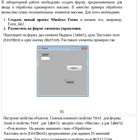
В лабораторной работе необходимо создать форму, предназначенную для
ввода и обработки одномерного массива. В качестве примера обработки
вычислим сумму положительных элементов массива. Для этого необходимо:
1.
Создать новый проект Windows Forms
и назвать его, например,
Form_lab2.
Разместить на форме элементы управления.
2.
Перетащите на форму два элемента Надпись (
), одно Текстовое поле
label
(
) и одну кнопку (
). Расставьте элементы примерно так:
textBox
Button
95
Настроим свойства объектов. Сначала измените свойство
для формы.
Text
Затем в свойство
для
введите слово «Массив», а для
Text
label1
label2
– «Результаты». На кнопке напишите слова «Обработка».
Текстовое поле (
) предназначено для задания 10 значений
textBox1
элементов массива. Для этого установите в свойстве поля
Multiline