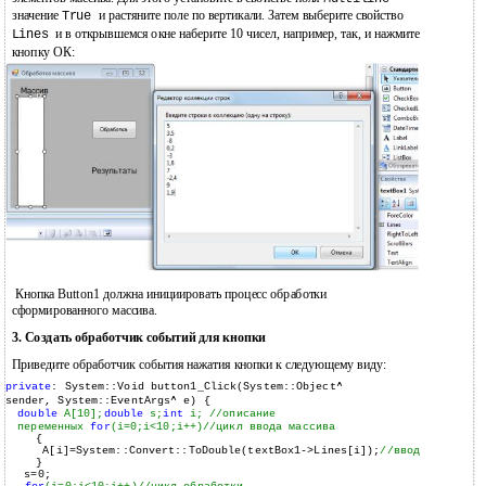
значение
и растяните поле по вертикали. Затем выберите свойство
True
и в открывшемся окне наберите 10 чисел, например, так, и нажмите
Lines
кнопку ОК:
Кнопка Button1 должна инициировать процесс обработки
сформированного массива.
3. Создать обработчик событий для кнопки
Приведите обработчик события нажатия кнопки к следующему виду:
private
: System::Void button1_Click(System::Object^
sender, System::EventArgs^ e) {
double
A[10];
double
s;
int
i;
//описание
переменных
for
(i=0;i<10;i++)
//цикл ввода массива
{
A[i]=System::Convert::ToDouble(textBox1->Lines[i]);
//ввод
}
s=0;