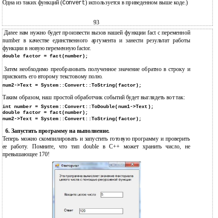
Одна из таких функций (
) используется в приведенном выше коде.)
Convert
93
Далее нам нужно будет произвести вызов нашей функции fact с переменной
number в качестве единственного аргумента и занести результат работы
функции в новую переменную factor.
double factor = fact(number);
Затем необходимо преобразовать полученное значение обратно в строку и
присвоить его второму текстовому полю.
num2->Text = System::Convert::ToString(factor);
Таким образом, наш простой обработчик событий будет выглядеть вот так:
int number = System::Convert::ToDouble(num1->Text);
double factor = fact(number);
num2->Text = System::Convert::ToString(factor);
6. Запустить программу на выполнение.
Теперь можно скомпилировать и запустить готовую программу и проверить
ее работу. Помните, что тип double в С++ может хранить число, не
превышающее 170!