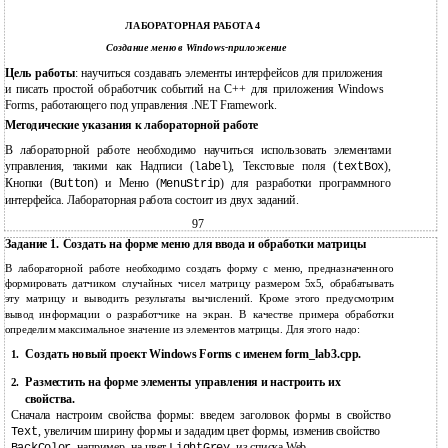
ЛАБОРАТОРНАЯ РАБОТА 4
Создание меню в Windows-приложение
Цель работы
: научиться создавать элементы интерфейсов для приложения
и писать простой обработчик событий на C++ для приложения Windows
Forms, работающего под управления .NET Framework.
Методические указания к лабораторной работе
В лабораторной работе необходимо научиться использовать элементами
управления, такими как Надписи (
), Текстовые поля (
),
label
textBox
Кнопки (
) и Меню (
) для разработки программного
Button
MenuStrip
интерфейса. Лабораторная работа состоит из двух заданий.
97
Задание 1. Создать на форме меню для ввода и обработки матрицы
В лабораторной работе необходимо создать форму с меню, предназначенного
формировать датчиком случайных чисел матрицу размером 5х5, обрабатывать
эту матрицу и выводить результаты вычислений. Кроме этого предусмотрим
вывод информации о разработчике на экран. В качестве примера обработки
определим максимальное значение из элементов матрицы. Для этого надо:
Создать новый проект Windows Forms с именем form_lab3.cpp.
1.
Разместить на форме элементы управления и настроить их
2.
свойства.
Сначала настроим свойства формы: введем заголовок формы в свойство
, увеличим ширину формы и зададим цвет формы, изменив свойство
Text
, например, на цвет
из списка Web.