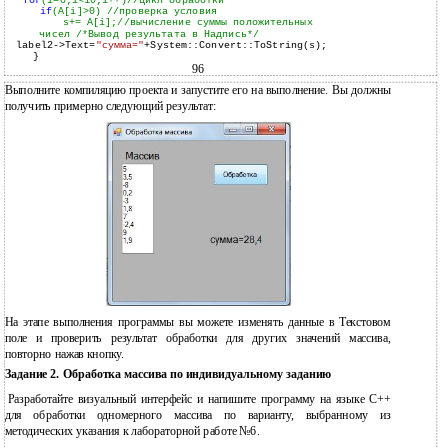
for
(i=0;i<10;i++)
//цикл обработки
if
(A[i]>0)
//проверка условия
s+= A[i];
//вычисление суммы положительных
чисел /*Вывод результата в Надпись*/
label2->Text=
"сумма="
+System::Convert::ToString(s);
}
96
Выполните компиляцию проекта и запустите его на выполнение. Вы должны
получить примерно следующий результат:
На этапе выполнения программы вы можете изменять данные в Текстовом
поле и проверить результат обработки для других значений массива,
повторно нажав кнопку.
Задание 2. Обработка массива по индивидуальному заданию
Разработайте визуальный интерфейс и напишите программу на языке С++
для обработки одномерного массива по варианту, выбранному из
методических указания к лабораторной работе №6.