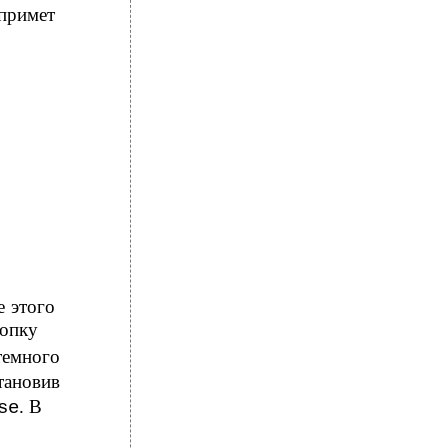
примет
е этого
нопку
темного
тановив
. В
se