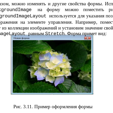
азом, можно изменять и другие свойства формы. Исп
на форму можно поместить ри
kgroundImage
используется для указания по
groundImageLayout
бражения на элементе управления. Например, помес
 из коллекции изображений и установим значение свой
равным
. Форма примет вид:
mageLayout
Stretch
Рис. 3.11. Пример оформления формы