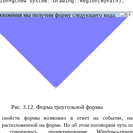
ion=gcnew System::Drawing::Region(myPath);
риложения мы получим форму следующего вида:
Рис. 3.12. Форма треугольной формы
 свойств формы возможно в ответ на событие, на
 расположенной на форме. Но об этом поговорим чуть п
говорилось, проектирование Windows-прило