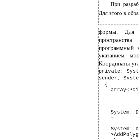
При разраб
Для этого в обр
формы. Для 
пространст
программный к
указанием мн
Координаты угл
private: Syst
sender, Syste
{
array<Poi
System::D
=
System::D
>AddPolyg