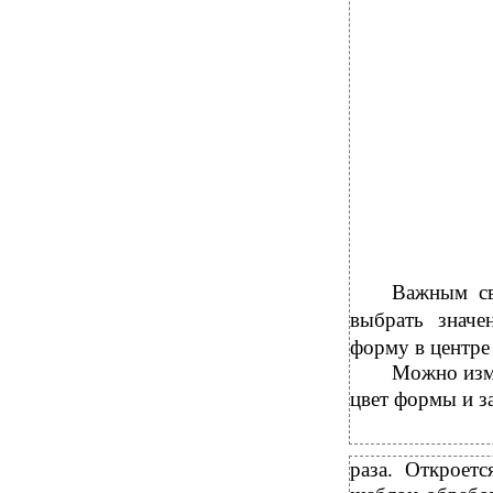
Важным св
выбрать значе
форму в центре 
Можно изм
цвет формы и з
раза. Откроет