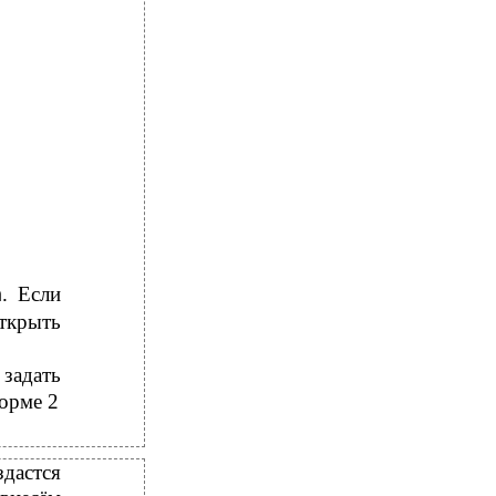
. Если
n
ткрыть
задать
орме 2
дастся