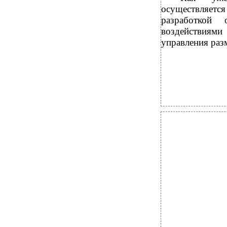
осуществляетс
разработкой
воздействиями
управления раз