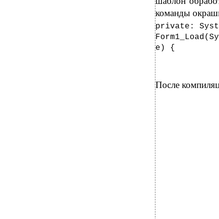
шаблон обрабо
команды окраши
private: Syst
Form1_Load(Sy
e) {
После компиляц