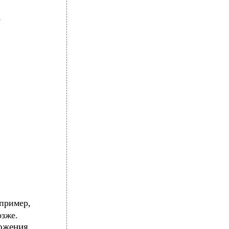
пример,
озже.
жения