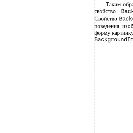
Таким обр
свойство
Bac
Свойство
Back
поведения изо
форму картинку
BackgroundI