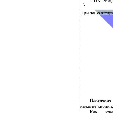
this->Reg
}
При запуске п
Изменение
нажатие кнопки,
Как уже 