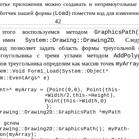
отке приложения можно создавать и непрямоугольные
аботчик нашей формы (
) поместим код для изменени
Load
42
этого воспользуемся методом
GraphicsPat
ва имен
. След
System::Drawing::Drawing2D
од позволяет задать область формы треугольной
огоугольника с тремя углами методом
AddPoly
ов треугольника определим как массив точек
y
myArra
em::Void Form1_Load(System::Object^
m::EventArgs^ e)
nt>^ myArray = {Point(0,0), Point(this-
>Width/2,this->Height),
Point(this->Width,0)
};
rawing::Drawing2D::GraphicsPath ^myPath
gcnew
rawing::Drawing2D::GraphicsPath(); myPath-
on(myArray);