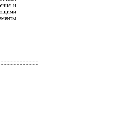
ения и
яющими
ементы