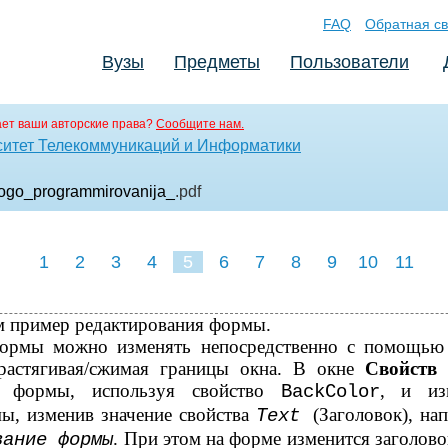
FAQ
Обратная св
Вузы
Предметы
Пользователи
ет ваши авторские права?
Сообщите нам.
ситет Телекоммуникаций и Информатики
ogo_programmirovanija_
.pdf
1
2
3
4
5
6
7
8
9
10
11
м пример редактирования формы.
ормы можно изменять непосредственно с помощь
 растягивая/сжимая границы окна. В окне
Свойств
т формы, используя свойство
, и из
BackColor
ы, изменив значение свойства
(Заголовок), на
Text
. При этом на форме изменится заголово
вание формы