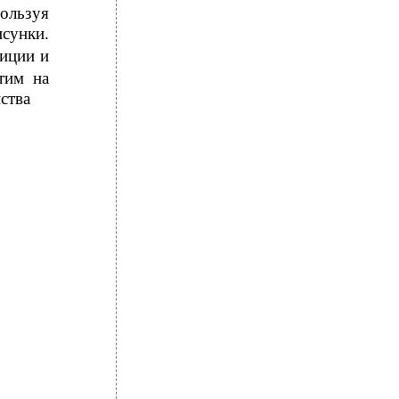
ользуя
сунки.
зиции и
тим на
ства