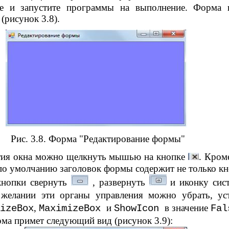
е и запустите программы на выполнение. Форма 
(рисунок 3.8).
Рис. 3.8. Форма "Редактирование формы"
тия окна можно щелкнуть мышью на кнопке
. Кром
по умолчанию заголовок формы содержит не только к
кнопки свернуть
, развернуть
и иконку сис
желании эти органы управления можно убрать, ус
,
и
в значение
izeBox
MaximizeBox
ShowIcon
Fal
рма примет следующий вид (рисунок 3.9):