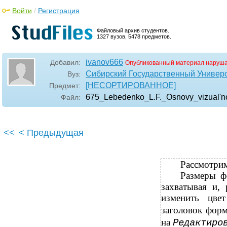
Войти
/
Регистрация
Файловый архив студентов.
1327 вузов, 5478 предметов.
ivanov666
Добавил:
Опубликованный материал наруша
Сибирский Государственный Универ
Вуз:
[НЕСОРТИРОВАННОЕ]
Предмет:
675_Lebedenko_L.F._Osnovy_vizual'n
Файл:
<<
< Предыдущая
Рассмотри
Размеры ф
захватывая и,
изменить цве
заголовок форм
на
Редактиро