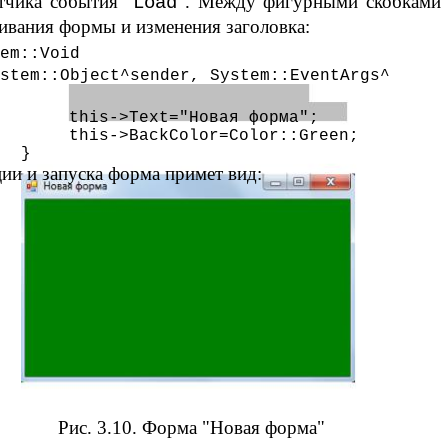
тчика события "
". Между фигурными скобками 
Load
вания формы и изменения заголовка:
em::Void
stem::Object^sender, System::EventArgs^
this->Text="Новая форма";
this->BackColor=Color::Green;
}
ии и запуска форма примет вид:
Рис. 3.10. Форма "Новая форма"