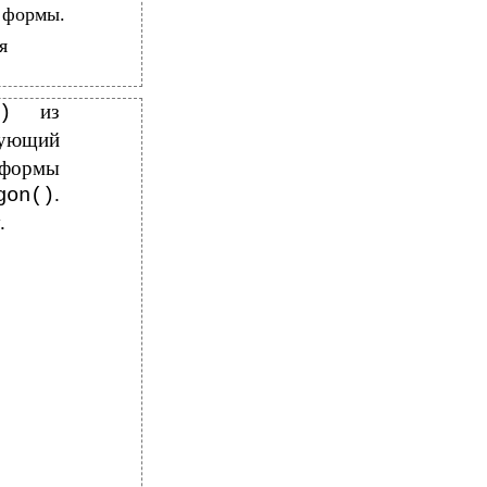
 формы.
я
из
h()
ующий
 формы
.
gon()
.