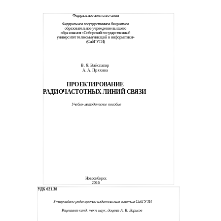
Федеральное агентство связи
Федеральное государственное бюджетное
образовательное учреждение высшего
образования «Сибирский государственный
университет телекоммуникаций и информатики»
(СибГУТИ)
В. Я. Вайспапир
А. А. Пряхина
ПРОЕКТИРОВАНИЕ
РАДИОЧАСТОТНЫХ ЛИНИЙ СВЯЗИ
Учебно-методическое пособие
Новосибирск
2016
УДК 621.38
Утверждено редакционно-издательским советом СибГУТИ
Рецензент канд. техн. наук, доцент А. В. Борисов