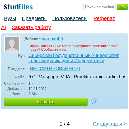
Вузы
Предметы
Пользователи
Реферат
AI
Заказать работу
ivanov666
Добавил:
Опубликованный материал нарушает ваши авторские
права?
Сообщите нам.
Сибирский Государственный Университет
Вуз:
Телекоммуникаций и Информатики
[НЕСОРТИРОВАННОЕ]
Предмет:
671_Vajspapir_V.JA._Proektirovanie_radiochasto
Файл:
Скачиваний:
19
Добавлен:
12.11.2022
Размер:
2 Мб
☆
Скачать
1 / 4
Следующая >