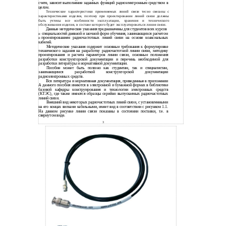
счете, зависит выполнение заданных функций радиоэлектронным средством в
целом.
Технические характеристики применяемых линий связи тесно связаны с
характеристиками изделия, поэтому при проектировании линий связи должны
быть учтены все особенности эксплуатации, хранения и технического
обслуживания изделия, в составе которого будет эксплуатироваться линия связи.
Данные методические указания предназначены для студентов всех курсов
специальностей дневной и заочной форм обучения, занимающихся расчетом
и
проектированием радиочастотных линий связи на основе коаксиальных
и
кабелей.
Методические указания содержит основные требования к формулировке
технического задания на разработку радиочастотной линии связи, методику
проектирования и расчета параметров линии связи, основные положения
разработки конструкторской документации и перечень необходимой для
разработки литературы и нормативной документации.
Пособие может быть полезно как студентам, так и специалистам,
занимающимся разработкой конструкторской документации
радиоэлектронных средств.
Вся литература и нормативная документация, приведенные в приложении
А данного пособия имеются в электронной и бумажной формах в библиотеке
базовой кафедры конструирования и технологии электронных средств
(КТЭС), где также имеются образцы серийно выпускаемых радиочастотных
линий связи.
Внешний вид некоторых радиочастотных линий связи, с установленными
на его концах вилками кабельными, имеет вид в соответствии с рисунком 1.1.
На данном рисунке линии связи показаны в состоянии поставки, т.е. в
свернутом виде.
3