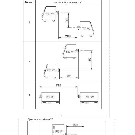
Вариант
Взаимное расположение РЭС
1
2
3
7
Продолжение таблицы 2.2