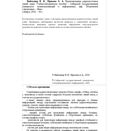
Вайспапир В. Я., Пряхина А. А.
Проектирование радиочастотных
линий связи: Учебно-методическое пособие / Сибирский государственный
университет телекоммуникаций и информатики; каф. Технической
электроники. – Ново-
сибирск, 2016. – 36 с.
Рассмотрены основные этапы и методика проектирования радиочастотных линий
связи. Приведены необходимые расчетные формулы и справочный материал.
Значительное внимание уделено правилам оформления конструкторских
документов радиочастотных линий связи на основе коаксиальных кабелей.
В авторской редакции
©
Вайспапир В.Я., Пряхина А.А., 2016
©
Сибирский государственный университет
телекоммуникаций и информатики, 2016
1 Область применения
Современные радиоэлектронные средства (блоки, шкафы, стойки, системы
комплексы) в своем составе содержать большое количество линий связи, в
и
том числе и радиочастотных.
таким линиям связи, предназначенным для передачи и обмена
К
информацией между отдельными составными частями радиоэлектронных
средств, относят линии связи входящие в состав:
- блоков для трансляции информации между его субблоками (ячейками) и
сборочными единицами;
- шкафов (стоек) для трансляции информации между блоками,
самостоятельными субблокам (ячейками) и сборочными единицами, из
состава шкафов (стоек);
- комплексов для трансляции информации между шкафами (стойками) и
самостоятельными блоками, субблоками (ячейками) и сборочными единицами
из состава комплексов;
- систем для трансляции информации между комплексами систем.
От качества и надежности работы указанных линий связи, в конечном