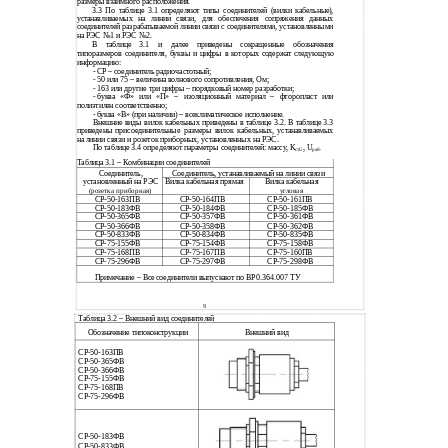
размеры взаимного расположения.
3.3 По таблице 3.1 определяют типы соединителей (вилки кабельные),
устанавливаемых на линии связи, для обеспечения сопряжения данных
соединителей разрабатываемой линии связи с соединителями, установленными
на РЭС №1 и РЭС №2.
В таблице 3.1 и далее приведены сокращенные обозначения
типоразмеров соединителя, буквы и цифры в которых содержат следующую
информацию:
-
СР – соединитель радиочастотный;
-
50 или 75 – величина волнового сопротивления, Ом;
-
163 или другие три цифры – порядковый номер разработки;
-
буква «Ф» или «П» – изоляционный материал – фторопласт или
полиэтилен соответственно;
-
буква «В» (при наличии) – всеклиматическое исполнение.
Внешние виды вилок кабельных приведены в таблице 3.2. В таблице 3.3
приведены присоединительные размеры вилок кабельных, устанавливаемых
на линии связи и розеток приборных, установленных на РЭС.
По таблице 3.4 определяют параметры соединителей: массу, К
, U
.
cтU
раб
Таблица 3.1 – Комбинации соединителей
Соединитель, устанавливаемый на линии связи
Соединитель,
установленный на РЭС
Вилка кабельная прямая
Вилка кабельная
(розетка приборная)
угловая
СР-50-163ПВ
СР-50-164ПВ
СР-50-161ПВ
СР-50-183ФВ
СР-50-184ФВ
СР-50-185ФВ
СР-50-365ФВ
СР-50-357ФВ
СР-50-361ФВ
СР-50-366ФВ
СР-50-358ФВ
СР-50-362ФВ
СР-50-833ФВ
СР-50-834ФВ
СР-50-835ФВ
СР-75-155ФВ
СР-75-154ФВ
СР-75-158ФВ
СР-75-168ПВ
СР-75-167ПВ
СР-75-160ПВ
СР-75-296ФВ
СР-75-297ФВ
СР-75-298ФВ
Примечание – Все соединители выпускают по ВР0.364.007 ТУ
9
Таблица 3.2 – Внешний вид соединителей
Обозначение типоконструкции
Внешний вид
СР-50-163ПВ
СР-50-365ФВ
СР-50-366ФВ
СР-75-155ФВ
СР-75-168ПВ
СР-75-296ФВ
СР-50-183ФВ
СР-50-833ФВ