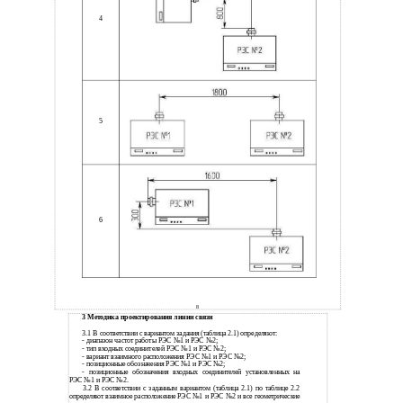
4
5
6
8
3 Методика проектирования линии связи
3.1 В соответствии с вариантом задания (таблица 2.1) определяют:
-
диапазон частот работы РЭС №1 и РЭС №2;
-
тип входных соединителей РЭС №1 и РЭС №2;
-
вариант взаимного расположения РЭС №1 и РЭС №2;
-
позиционные обозначения РЭС №1 и РЭС №2;
-
позиционные обозначения входных соединителей установленных на
РЭС №1 и РЭС №2.
3.2 В соответствии с заданным вариантом (таблица 2.1) по таблице 2.2
определяют взаимное расположение РЭС №1 и РЭС №2 и все геометрические