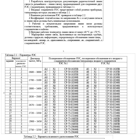
1 Разработать конструкторскую документацию радиочастотной линии
связи (в дальнейшем – линии связи), предназначенной для соединения двух
РЭС с параметрами, приведенными в таблице 2.1.
2 Входные соединители РЭС представляют собой розетки приборные,
типоразмеры которых указаны в таблице 2.1.
3 Взаимное расположение РЭС приведено в таблице 2.2.
4 Коэффициент стоячей волны по напряжению К
и затухание сигнала
U
СТ
в линии связи должны быть минимально возможными.
5 Рабочее и испытательное напряжение линии связи должны
соответствовать требованиям, предъявляемым к используемым
соединителям и кабелю.
6
Интервал рабочих температур линии связи от минус 40 ºС до +70 ºС.
7
Маркировки линии связи, выполненные на изоляционных трубках,
должны содержать информацию, определяющую обозначение линии связи,
ее
заводской номер и однозначность сопряжения ее соединителей с
соединителями РЭС.
5
Таблица 2.1 – Параметры РЭС
Вариант
Диапазон
Позиционное обозначение РЭС, позиционное обозначение его входного
соединителя обозначение типоразмера входного соединителя
задания
частот, МГц
взаимного
располо-
РЭС №1
РЭС №2
жения РЭС
1
1
А4
Х1
СР-50-163ПВ
А5
Х2
СР-50-163ПВ
2
2
А7
Х2
СР-50-163ПВ
А8
Х1
СР-50-163ПВ
2600 – 3000
3
3
А1
Х5
СР-50-163ПВ
А3
Х3
СР-50-163ПВ
4
4
А8
Х1
СР-50-183ФВ
А9
Х5
СР-50-183ФВ
5
5
А3
Х8
СР-50-183ФВ
А7
Х1
СР-50-183ФВ
2700 – 3100
6
6
А6
Х9
СР-50-183ФВ
А6
Х4
СР-50-183ФВ
7
1
А9
Х6
СР-50-365ФВ
А6
Х8
СР-50-365ФВ
8
2
А5
Х4
СР-50-365ФВ
А7
Х7
СР-50-365ФВ
2800 – 3400
9
3
А3
Х3
СР-50-365ФВ
А1
Х5
СР-50-365ФВ
10
4
А2
Х7
СР-50-366ФВ
А2
Х4
СР-50-366ФВ
6
11
5
А6
Х8
СР-50-366ФВ
А4
Х6
СР-50-366ФВ
2830 – 3500
12
6
А5
Х2
СР-50-366ФВ
А5
Х9
СР-50-366ФВ
13
1
А4
Х5
СР-50-833ФВ
А8
Х2
СР-50-833ФВ
14
2
А8
Х9
СР-50-833ФВ
А3
Х3
СР-50-833ФВ
2670 – 3160
15
3
А1
Х6
СР-50-833ФВ
А9
Х8
СР-50-833ФВ
16
4
А3
Х4
СР-75-155ФВ
А1
Х7
СР-75-155ФВ
17
5
А2
Х3
СР-75-155ФВ
А2
Х6
СР-75-155ФВ
2720 – 3350
18
6
А9
Х7
СР-75-155ФВ
А4
Х2
СР-75-155ФВ
19
1
А7
Х1
СР-75-168ПВ
А1
Х3
СР-75-168ПВ
20
2
А4
Х5
СР-75-168ПВ
А3
Х8
СР-75-168ПВ
2900 – 3450
21
3
А2
Х3
СР-75-168ПВ
А5
Х7
СР-75-168ПВ
22
4
А1
Х2
СР-75-296ФВ
А7
Х6
СР-75-296ФВ
23
5
А6
Х4
СР-75-296ФВ
А9
Х1
СР-75-296ФВ
2750 – 3250
24
6
А7
Х9
СР-75-296ФВ
А2
Х5
СР-75-296ФВ
Таблица 2.2 - Варианты взаимного расположения РЭС