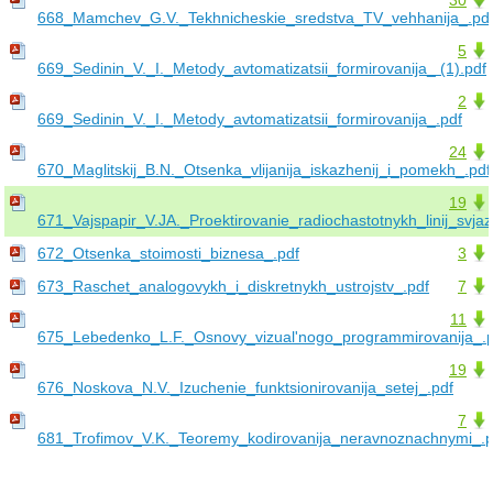
668_Mamchev_G.V._Tekhnicheskie_sredstva_TV_vehhanija_.pd
5
669_Sedinin_V._I._Metody_avtomatizatsii_formirovanija_ (1).pdf
2
669_Sedinin_V._I._Metody_avtomatizatsii_formirovanija_.pdf
24
670_Maglitskij_B.N._Otsenka_vlijanija_iskazhenij_i_pomekh_.pdf
19
671_Vajspapir_V.JA._Proektirovanie_radiochastotnykh_linij_svjaz
672_Otsenka_stoimosti_biznesa_.pdf
3
673_Raschet_analogovykh_i_diskretnykh_ustrojstv_.pdf
7
11
675_Lebedenko_L.F._Osnovy_vizual'nogo_programmirovanija_.p
19
676_Noskova_N.V._Izuchenie_funktsionirovanija_setej_.pdf
7
681_Trofimov_V.K._Teoremy_kodirovanija_neravnoznachnymi_.p