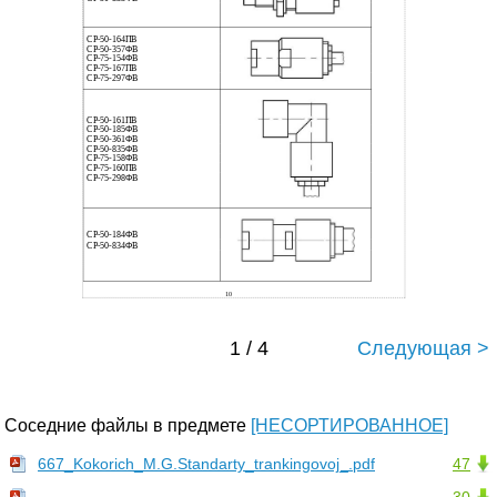
СР-50-164ПВ
СР-50-357ФВ
СР-75-154ФВ
СР-75-167ПВ
СР-75-297ФВ
СР-50-161ПВ
СР-50-185ФВ
СР-50-361ФВ
СР-50-835ФВ
СР-75-158ФВ
СР-75-160ПВ
СР-75-298ФВ
СР-50-184ФВ
СР-50-834ФВ
10
1 / 4
Следующая >
Соседние файлы в предмете
[НЕСОРТИРОВАННОЕ]
667_Kokorich_M.G.Standarty_trankingovoj_.pdf
47
30