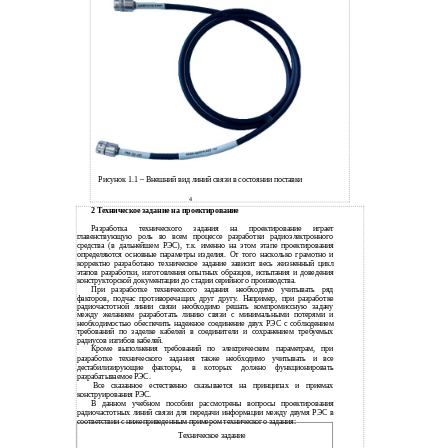
Рисунок 1.1 – Внешний вид линий связи в состоянии поставки
4
2 Техническое задание на проектирование
Разработка технического задания на проектирование играет
главенствующую роль во всем процессе разработки радиоэлектронного
средства (в дальнейшем РЭС), т.к. именно на этом этапе проектирования
определяются основные параметры изделия. От того насколько грамотно и
корректно разработано техническое задание зависит весь жизненный цикл
этапов разработки, изготовления опытных образцов, испытания и доведения
конструкторской документации до стадии серийного производства.
При разработке технического задания необходимо учитывать ряд
факторов, подчас противоречащих друг другу. Например, при разработке
радиочастотной линии связи необходимо решать компромиссную задачу
между желанием разработать линию связи с минимальными потерями и
необходимостью обеспечить надежное соединение двух РЭС с соблюдением
требований по заделке кабелей в соединители и сохранением требуемых
радиусов изгибов кабелей.
Кроме выполнения требований по электрическим параметрам, при
разработке технического задания также необходимо учитывать и все
дестабилизирующие факторы, в которых должно функционировать
разрабатываемое РЭС.
Все сказанное естественно сказывается на принципах и приемах
конструирования РЭС.
В данном учебном пособии рассмотрены вопросы проектирования
радиочастотных линий связи для передачи информации между двумя РЭС в
соответствии с нижеприведенным примером технического задания:
Техническое задание