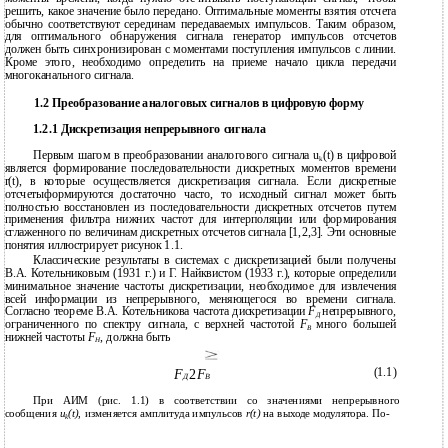
решить, какое значение было передано. Оптимальные моменты взятия отсчета
обычно соответствуют серединам передаваемых импульсов. Таким образом,
для оптимального обнаружения сигнала генератор импульсов отсчетов
должен быть синхронизирован с моментами поступления импульсов с линии.
Кроме этого, необходимо определить на приеме начало цикла передачи
многоканального сигнала.
1.2 Преобразование аналоговых сигналов в цифровую форму
1.2.1 Дискретизация непрерывного сигнала
Первым шагом в преобразовании аналогового сигнала u
(t) в цифровой
k
является формирование последовательности дискретных моментов времени
r(t), в которые осуществляется дискретизация сигнала. Если дискретные
отсчетыформируются достаточно часто, то исходный сигнал может быть
полностью восстановлен из последовательности дискретных отсчетов путем
применения фильтра нижних частот для интерполяции или формирования
сглаженного по величинам дискретных отсчетов сигнала [1,2,3]. Эти основные
понятия иллюстрирует рисунок 1.1.
Классические результаты в системах с дискретизацией были получены
В.А. Котельниковым (1931 г.) и Г. Найквистом (1933 г.), которые определили
минимальное значение частоты дискретизации, необходимое для извлечения
всей информации из непрерывного, меняющегося во времени сигнала.
Согласно теореме В.А. Котельникова частота дискретизации
F
непрерывного,
Д
ограниченного по спектру сигнала, с верхней частотой
F
много большей
В
нижней частоты
F
, должна быть
Н
(1.1)
F
2
F
Д
В
При АИМ (рис. 1.1) в соответствии со значениями непрерывного
сообщения
u
(t)
, изменяется амплитуда импульсов
r(t)
на выходе модулятора. По-
k