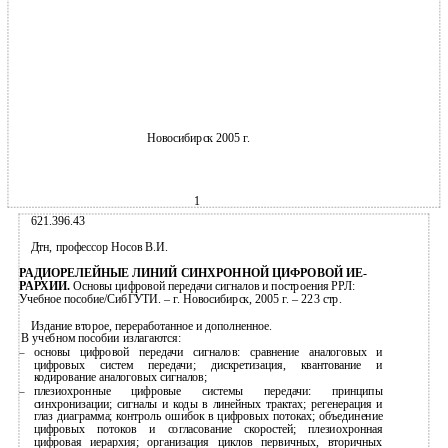
Новосибирск 2005 г.
1
621.396.43
Дтн, профессор Носов В.И.
РАДИОРЕЛЕЙНЫЕ ЛИНИЙ СИНХРОННОЙ ЦИФРОВОЙ ИЕ-
РАРХИИ.
Основы цифровой передачи сигналов и построения РРЛ:
Учебное пособие/СибГУТИ. – г. Новосибирск, 2005 г. – 223 стр.
Издание второе, переработанное и дополненное.
В
учебном пособии излагаются:
основы цифровой передачи сигналов: сравнение аналоговых и
–
цифровых систем передачи; дискретизация, квантование и
кодирование аналоговых сигналов;
плезиохронные цифровые системы передачи: принципы
–
синхронизации; сигналы и коды в линейных трактах; регенерация и
глаз диаграмма; контроль ошибок в цифровых потоках; объединение
цифровых потоков и согласование скоростей; плезиохронная
цифровая иерархия; организация циклов первичных, вторичных