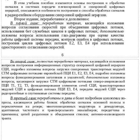
В
этом учебном пособии излагаются основы построения и обработки
сигналов в системах передачи плезиохронной и синхронной цифровых
иерархий, описываются особенности построения и способы обработки сигналов
в
радиорелейном оборудовании синхронной цифровой иерархии.
Второе издание, переработанное и дополненное.
В первой главе:
переработан
материал, касающийся изложения
вопросов согласования скоростей при объединении цифровых потоков,
использования бит служебных каналов в цифровых потоках;
дополнительно
изложены вопросы использования глаз-диаграммы при оценке качества
работы цифровой системы передачи, контроля ошибок в цифровых потоках,
построения циклов цифровых потоков Е2, Е3, Е4 при использовании
одностороннего согласования скоростей.
6
Во второй главе:
полностью
переработан
материал, касающийся изложения
вопросов построения информационных структур синхронной цифровой иерархии
СЦИ, подробно изложены вопросы загрузки синхронных транспортных модулей
СТМ цифровыми потоками европейской ПЦИ Е1, Е2, Е3, Е4, подробно изложены
вопросы функционирования заголовков и указателей;
дополнительно
изложены
вопросы, касающиеся загрузки СТМ цифровыми потоками северо-американской
ПЦИ Т1, Т2, Т3, функционирования элементов сетей СЦИ, транспортировки
модулей СЦИ в цифровых потоках ПЦИ Е3, Е4, передачи модулей СЦИ через
радиорелейные и спутниковые системы передачи.
В третьей главе
переработаны
и даны
в более подробном изложении
во-
просы, касающиеся работы блоков: обработки сигналов основной полосы и
переключения на резерв; многопозиционных модулятора и демодулятора,
адаптивных частотного и трансверсального эквалайзеров; передатчика и
приемника; цепей разделения и объединения стволов; антенно-волноводного
тракта.