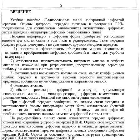
5
ВВЕДЕНИЕ
Учебное пособие «Радиорелейные линий синхронной цифровой
иерархии. Основы цифровой передачи сигналов и построения РРЛ»
предназначено для специалистов, занимающихся эксплуатацией цифровых
систем передачи и аппаратуры цифровых радиорелейных линий.
Передача информации в цифровой форме приобретает все большее
значение для систем связи, в том числе и радиорелейных. Такая передача
обладает рядом преимуществ по сравнению с другими методами передачи:
1) простота и эффективность объединения многих независимых
сигналов и преобразования цифровых сообщений в пакеты для удобства
коммутации;
2) относительная нечувствительность цифровых каналов к эффекту
накопления искажений при ретрансляциях, представляющему серьезную
проблему в аналоговых системах связи;
3)
потенциальная возможность получения очень малых коэффициентов
ошибок передачи и достижения высокой верности воспроизведения
переданных сообщений путем обнаружения и исправления ошибок;
4)
негласность связи;
5)
гибкость реализации цифровой аппаратуры, допускающая
использование микро– и минипроцессоров, цифровую коммутацию и
применение микросхем с большой степенью интеграции компонентов.
При цифровой передаче сообщений по линиям связи исходная и
восстановленная формы информации могут быть аналоговыми (речевой
сигнал, сигнал изображения и т.п.). Поэтому аналого-цифровой
преобразователь является важным элементом цифровой системы связи.
На радиорелейных линиях связи используется передача цифровых
потоков плезиохронной цифровой иерархии (ПЦИ). Однако из-за недостатков
присущих плезиохронной цифровой иерархии в настоящее время начинает
широко использоваться передача цифровых потоков синхронной цифровой
иерархии (СЦИ). Одним из основных источников загрузки транспортных
модулей СЦИ являются цифровые потоки ПЦИ.