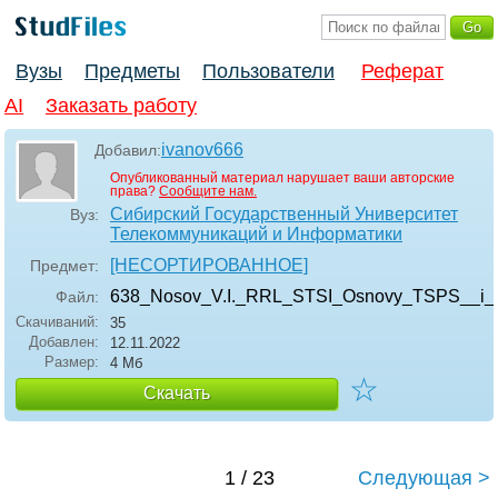
Вузы
Предметы
Пользователи
Реферат
AI
Заказать работу
ivanov666
Добавил:
Опубликованный материал нарушает ваши авторские
права?
Сообщите нам.
Сибирский Государственный Университет
Вуз:
Телекоммуникаций и Информатики
[НЕСОРТИРОВАННОЕ]
Предмет:
638_Nosov_V.I._RRL_STSI_Osnovy_TSPS__i_p
Файл:
Скачиваний:
35
Добавлен:
12.11.2022
Размер:
4 Мб
☆
Скачать
1 / 23
Следующая >