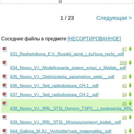
10
1 / 23
Следующая >
Соседние файлы в предмете
[НЕСОРТИРОВАННОЕ]
47
631_Reshetnikova_E.V._Russkij_jazyk_i_kul'tura_rechi_.pdf
209
634_Nosov_V.I._Modelirovanie_sistem_svjazi_v_Matlab_.pdf
635_Nosov_V.I._Optimizatsija_parametrov_setej__.pdf
15
636_Nosov_V.I._Seti_radiodostupa_CH.1_.pdf
42
637_Nosov_V.I._Seti_radiodostupa_CH.2_.pdf
34
35
638_Nosov_V.I._RRL_STSI_Osnovy_TSPS__i_postroenija_RRL_
18
639_Nosov_V.I._RRL_STSI._Mnogourovnevyj_kodek_.pdf
644_Galkina_M.JU._Vychislitel'naja_matematika_.pdf
5