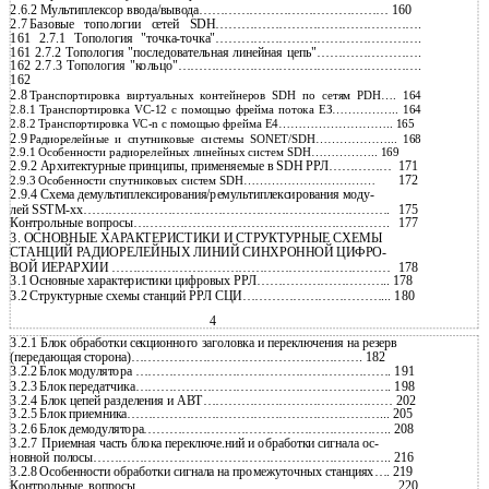
2.6.2 Мультиплексор ввода/вывода……………………………………… 160
2.7
Базовые топологии сетей SDH………………………………………….
161 2.7.1 Топология
"точка-точка"………………………………………….
161 2.7.2 Топология "последовательная линейная цепь"…………………….
162 2.7.3 Топология "кольцо"………………………………………………….
162
2.8
Транспортировка виртуальных контейнеров SDH по сетям PDH…. 164
2.8.1 Транспортировка
VC-12 с помощью фрейма потока ЕЗ…………….. 164
2.8.2 Транспортировка VC-n с помощью фрейма Е4……………………….. 165
2.9
Радиорелейные и спутниковые системы SONET/SDH………………... 168
2.9.1 Особенности радиорелейных линейных систем SDH…………….. 169
2.9.2 Архитектурные принципы, применяемые в SDH РРЛ……………
171
172
2.9.3 Особенности спутниковых систем SDH……………………………
2.9.4 Схема демультиплексирования/ремультиплексирования моду-
лей SSTM-хх……………………………………………………………….
175
Контрольные вопросы…………………………………………………….
177
3. ОСНОВНЫЕ ХАРАКТЕРИСТИКИ И СТРУКТУРНЫЕ СХЕМЫ
СТАНЦИЙ РАДИОРЕЛЕЙНЫХ ЛИНИЙ СИНХРОННОЙ ЦИФРО-
ВОЙ ИЕРАРХИИ …………………………………………………………
178
3.1
Основные характеристики цифровых РРЛ………………………….. 178
3.2
Структурные схемы станций РРЛ СЦИ……………………………... 180
4
3.2.1 Блок обработки секционного заголовка и переключения на резерв
(передающая сторона)………………………………………………. 182
3.2.2
Блок модулятора ……………………………………………………. 191
3.2.3
Блок передатчика……………………………………………………. 198
3.2.4 Блок цепей разделения и АВТ……………………………………… 202
3.2.5
Блок приемника……………………………………………………... 205
3.2.6
Блок демодулятора………………………………………………….. 208
3.2.7
Приемная часть блока переключе.ний и обработки сигнала ос-
новной полосы…………………………………………………………….. 216
3.2.8
Особенности обработки сигнала на промежуточных станциях…. 219
Контрольные вопросы……………………………………………………. 220