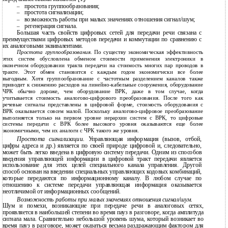
простота группообразования;
–
простота сигнализации;
–
возможность работы при малых значениях отношения сигнал/шум;
–
регенерация сигнала.
–
Большая часть свойств цифровых сетей для передачи речи связана с
преимуществами цифровых методов передачи и коммутации по сравнению с
их аналоговыми эквивалентами.
Простота группообразования.
По существу экономическая эффективность
этих систем обусловлена обменом стоимости применения электроники в
оконечном оборудовании тракта передачи на стоимость многих пар проводов в
тракте. Этот обмен становится с каждым годом экономически все более
выгодным. Хотя группообразование с частотным разделением каналов также
приводит к снижению расходов на линейно-кабельные сооружения, оборудование
ЧРК обычно дороже, чем оборудование ВРК, даже в том случае, когда
учитывается стоимость аналогово-цифрового преобразования. После того как
речевые сигналы представлены в цифровой форме, стоимость оборудования с
ВРК оказывается совсем малой. Поскольку аналогово-цифровое преобразование
выполняется только на первом уровне иерархии систем с ВРК, то цифровые
системы передачи с ВРК более высокого уровня оказываются еще более
экономичными, чем их аналоги с ЧРК такого же уровня.
Простота сигнализации.
Управляющая информация (вызов, отбой,
цифры адреса и др.) является по своей природе цифровой и, следовательно,
может быть легко введена в цифровую систему передачи. Одним из способов
введения управляющей информации в цифровой тракт передачи является
использование для этих целей специального канала управления. Другой
способ основан на введении специальных управляющих кодовых комбинаций,
которые передаются по информационному каналу. В любом случае по
отношению к системе передачи управляющая информация оказывается
неотличимой от информационных сообщений.
Возможность работы при малых значениях отношения сигнал/шум.
Шум и помехи, возникающие при передаче речи в аналоговых сетях,
проявляется в наибольшей степени во время пауз в разговоре, когда амплитуда
сигнала мала. Сравнительно небольшой уровень шума, который возникает во
время пауз в разговоре, может оказаться весьма раздражающим фактором для