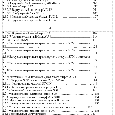
2.3.3
Загрузка
STM-1 потоками 2,048 Мбит/с…………………………... 92
2.3.3.1 Контейнер C-12……………………………………………………. 92
2.3.3.2 Виртуальный контейнер VC-12………………………………….. 96
2.3.3.3 Трибутарный блок TU-12………………………………………… 102
2.3.3.4
Группа трибутарных блоков
TUG-2……………………………... 107
2.3.3.5
Группа трибутарных блоков
TUG-3……………………………... 107
3
2.3.3.6 Виртуальный контейнер VC-4…………………………………… 109
2.3.3.7
Административный блок
AU-4…………………………………... 114
2.3.3.8
Блок
STM-N……………………………………………………….. 118
2.3.4 Загрузка синхронного транспортного модуля STM-1 потоками
Е3…………………………………………………………………………... 128
2.3.5 Загрузка синхронного транспортного модуля STM-1 потоками
Е4…………………………………………………………………………... 131
2.3.6 Загрузка синхронного транспортного модуля STM-1 потоками
T1…………………………………………………………………………... 132
2.3.7 Загрузка синхронного транспортного модуля STM-1 потоками
T2…………………………………………………………………………... 137
2.3.8 Загрузка синхронного транспортного модуля STM-1 потоками
Т3…………………………………………………………………………... 140
2.3.9 Загрузка STM-1 потоками 2,048 Мбит/с через AU-3…………….. 141
2.3.10 Загрузка STM-RR потоками 2,048 Мбит/с………………………. 143
2.3.11 Формирование модулей STM-N………………………………….. 144
2.4 Особенности применения аппаратуры СЦИ………………………... 147
2.4.1 Сигналы обслуживания в системе SDH…………………………… 148
2.5
Функциональные элементы сетей SDH……………………………….. 154
2.5.1 Функция физического интерфейса SDH……………………………... 154
2.5.2 Функция окончания регенерационной секции……………………. 154
2.5.3 Функция окончания мультиплексной секции……………………….. 156
2.5.4 Функция окончания тракта виртуальных контейнеров…………. 157
2.6
Функциональные модули сетей SDH………………………………….. 158
2.6.1 Терминальный мультиплексор………………………………………... 159