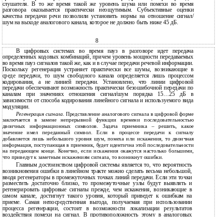
слушателя. В то же время такой же уровень шума или помехи во время
разговора оказывается практически неощутимым. Субъективные оценки
качества передачи речи позволили установить нормы на отношение сигнал/
шум на выходе аналогового канала, которое не должно быть ниже 45 дБ.
8
В цифровых системах во время пауз в разговоре идет передача
определенных кодовых комбинаций, причем уровень мощности передаваемых
во время пауз сигналов такой же, как и в случае передачи речевой информации.
Поскольку регенерация устраняет практически все шумы, возникающие в
среде передачи, то шум свободного канала определяется лишь процессом
кодирования, а не линией передачи. Установлено, что линии цифровой
передачи обеспечивают возможность практически безошибочной передачи по
каналам при значениях отношения сигнал/шум порядка 15…25 дБ в
зависимости от способа кодирования линейного сигнала и используемого вида
модуляции.
Регенерация сигнала.
Представление аналогового сигнала в цифровой форме
заключается в замене непрерывной функции времени последовательностью
двоичных информационных символов. Задача приемника – решить, какое
значение имел переданный символ. Если в процессе передачи к сигналу
добавляется лишь небольшого уровня шум, помеха или искажения, то двоичная
информация, поступающая в приемник, будет идентична этой последовательности
на передающем конце. Конечно, если искажения окажутся настолько большими,
что приведут к заметным искажениям сигнала, то возникнут ошибки.
Главным достоинством цифровой системы является то, что вероятность
возникновения ошибки в линейном тракте можно сделать весьма небольшой,
вводя регенераторы в промежуточных точках линий передачи. Если эти точки
разместить достаточно близко, то промежуточные узлы будут выявлять и
регенерировать цифровые сигналы прежде, чем искажения, возникающие в
самом канале, достигнут такого уровня, который приведет к ошибкам на
приеме. Самая непосредственная выгода, получаемая при использовании
процесса регенерации, состоит в возможности локализации результатов
воздействия помехи на сигнал. В противоположность этому в аналоговых