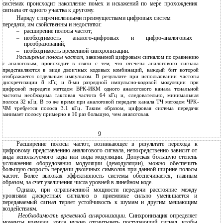
системах происходит накопление помех и искажений по мере прохождения
сигнала от одного участка к другому.
Наряду с перечисленными преимуществами цифровых систем
передачи, им свойственны и недостатки:
расширение полосы частот;
–
необходимость
аналого-цифровых и цифро-аналоговых
–
преобразований;
необходимость временной синхронизации.
–
Расширение полосы частот,
занимаемой цифровым сигналом по сравнению
с аналоговым, происходит в связи с тем, что отсчеты аналогового сигнала
представляются в виде двоичных кодовых комбинаций, каждый бит которой
отображается отдельным импульсом. В результате при использовании частоты
дискретизации 8 кГц и 8-ми разрядной импульсно-кодовой модуляции при
цифровой передаче методом ВРК-ИКМ одного аналогового канала тональной
частоты необходима тактовая частота 64 кГц и, следовательно, минимальная
полоса 32 кГц. В то же время при аналоговой передаче канала ТЧ методом ЧРК-
ЧМ требуется полоса 3.1 кГц. Таким образом, цифровая система передачи
занимает полосу примерно в 10 раз большую, чем аналоговая.
9
Расширение полосы частот, возникающее в результате перехода к
цифровому представлению аналогового сигнала, непосредственно зависит от
вида используемого кода или вида модуляции. Допуская большую степень
усложнения оборудования модуляции (демодуляции), можно обеспечить
большую скорость передачи двоичных символов при данной ширине полосы
частот. Более высокая эффективность системы обеспечивается, главным
образом, за счет увеличения числа уровней в линейном коде.
Однако, при ограниченной мощности передачи расстояние между
уровнями дискретных сигналов в приемнике сильно уменьшается и
передаваемый сигнал теряет устойчивость к шумам и другим мешающим
воздействиям.
Необходимость временной синхронизации
. Синхронизация определяет
моменты времени, когда нужно отсчитывать поступающий сигнал, чтобы