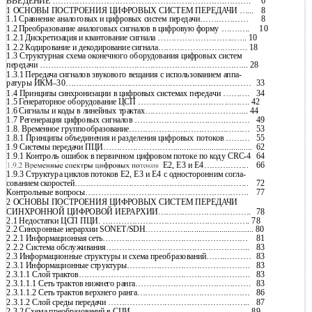
ВВЕДЕНИЕ ……………………………………………………….……….
6
1 ОСНОВЫ ПОСТРОЕНИЯ ЦИФРОВЫХ СИСТЕМ ПЕРЕДАЧИ …...
8
1.1
Сравнение аналоговых и цифровых систем передачи………………
8
1.2
Преобразование аналоговых сигналов в цифровую форму …….….
10
1.2.1
Дискретизация и квантование сигнала ………………………..….. 10
1.2.2
Кодирование и декодирование сигнала………………………...…. 18
1.3 Структурная схема оконечного оборудования цифровых систем
передачи …………………………………………………………………... 28
1.3.1
Передача сигналов звукового вещания с использованием аппа-
ратуры ИКМ–30……………………………………………………………
33
1.4 Принципы синхронизации в цифровых системах передачи ……….
34
1.5
Генераторное оборудование ЦСП ……………………………..……. 42
1.6
Сигналы и коды в линейных трактах………………………………... 44
1.7 Регенерация цифровых сигналов …………………………….………
49
1.8. Временное группообразование………………………………………
53
1.8.1 Принципы объединения и разделения цифровых потоков ………
55
1.9 Системы передачи ПЦИ………………………....................................
62
1.9.1 Контроль ошибок в первичном цифровом потоке по коду CRC-4
64
Е2, Е3 и Е4……………..
66
1.9.3 Структура циклов потоков Е2, Е3 и Е4 с односторонним согла-
сованием скоростей………………………………………………………..
72
Контрольные вопросы…………………………………………………….
77
2 ОСНОВЫ ПОСТРОЕНИЯ ЦИФРОВЫХ СИСТЕМ ПЕРЕДАЧИ
СИНХРОННОЙ ЦИФРОВОЙ ИЕРАРХИИ………………….………….
78
2.1
Недостатки ЦСП ПЦИ. ………………………………………………. 78
2.2
Синхронные иерархии SONET/SDH……………................................ 80
2.2.1 Информационная сеть………………………………………………
81
2.2.2 Система обслуживания……………………………………………...
83
2.3 Информационные структуры и схема преобразований……..………
83
2.3.1 Информационные структуры……………………………………….
83
2.3.1.1 Слой трактов……………………………………………………….
83
2.3.1.1.1 Сеть трактов нижнего ранга…………………………………….
83
2.3.1.1.2 Сеть трактов верхнего ранга……………………………………
86
2.3.1.2 Слой среды передачи ……………………………………………..
87
2.3.2
Схема преобразований в СЦИ……………………………………... 89