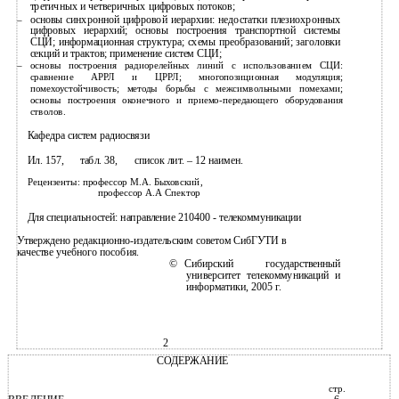
третичных и четверичных цифровых потоков;
основы синхронной цифровой иерархии: недостатки плезиохронных
–
цифровых иерархий; основы построения транспортной системы
СЦИ; информационная структура; схемы преобразований; заголовки
секций и трактов; применение систем СЦИ;
–
основы построения радиорелейных линий с использованием СЦИ:
сравнение АРРЛ и ЦРРЛ; многопозиционная модуляция;
помехоустойчивость; методы борьбы с межсимвольными помехами;
основы построения оконечного и
приемо-передающего оборудования
стволов.
Кафедра систем радиосвязи
Ил. 157,
табл. 38,
список лит. – 12 наимен.
Рецензенты: профессор М.А. Быховский,
профессор А.А Спектор
Для специальностей: направление 210400 - телекоммуникации
Утверждено редакционно-издательским советом СибГУТИ в
качестве учебного пособия.
©
Сибирский государственный
университет телекоммуникаций и
информатики, 2005 г.
2
СОДЕРЖАНИЕ
стр.