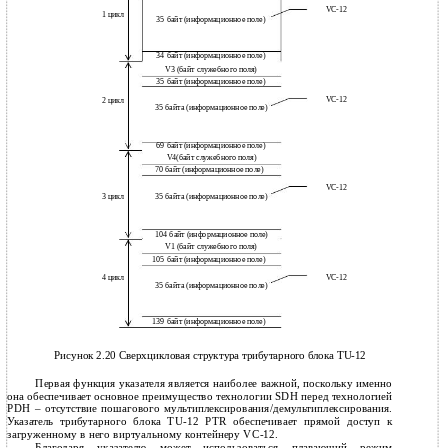
VC-12
1 цикл
35
байт (информационное поле)
34
байт (информационное поле)
V3 (байт служебного поля)
35
байт (информационное поле)
VC-12
2 цикл
35 байта (информационное поле)
69
байт (информационное поле)
V4(байт служебного поля)
70 байт (информационное поле)
VC-12
3 цикл
35 байта (информационное поле)
104 байт (информационное поле)
V1 (байт служебного поля)
105
байт (информационное поле)
4 цикл
VC-12
35 байта (информационное поле)
139
байт (информационное поле)
Рисунок 2.20 Сверхцикловая структура трибутарного блока TU-12
Первая функция указателя является наиболее важной, поскольку именно
она обеспечивает основное преимущество технологии SDH перед технологией
PDH – отсутствие пошагового мультиплексирования/демультиплексирования.
Указатель трибутарного блока TU-12 PTR обеспечивает прямой доступ к
загруженному в него виртуальному контейнеру VC-12.
Благодаря указателю может использоваться плавающий режим