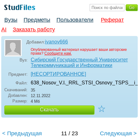
Вузы
Предметы
Пользователи
Реферат
AI
Заказать работу
ivanov666
Добавил:
Опубликованный материал нарушает ваши авторские
права?
Сообщите нам.
Сибирский Государственный Университет
Вуз:
Телекоммуникаций и Информатики
[НЕСОРТИРОВАННОЕ]
Предмет:
638_Nosov_V.I._RRL_STSI_Osnovy_TSPS__i_p
Файл:
Скачиваний:
35
Добавлен:
12.11.2022
Размер:
4 Мб
☆
Скачать
< Предыдущая
11 / 23
Следующая >