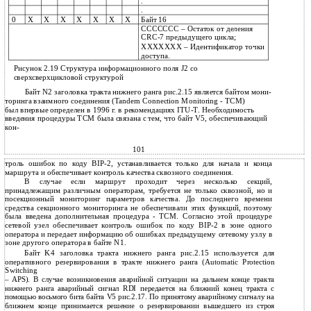
.
.
0
Х
Х
Х
Х
Х
Х
Х
Байт 16
ССССССС – Остаток от деления
CRC-7 предыдущего цикла;
ХХХХХХХ – Идентификатор точки
доступа.
Рисунок 2.19 Структура информационного поля J2 со
сверхсверхцикловой структурой
Байт N2 заголовка тракта нижнего ранга рис.2.15 является байтом мони-
торинга взаимного соединения (Tandem Connection Monitoring - TCM)
был впервые определен в 1996 г. в рекомендациях ITU-T. Необходимость
введения процедуры TCM была связана с тем, что байт V5, обеспечивающий
кон-
101
троль ошибок по коду BIP-2, устанавливается только для начала и конца
маршрута и обеспечивает контроль качества сквозного соединения.
В случае если маршрут проходит через несколько секций,
принадлежащим различным операторам, требуется не только сквозной, но и
посекционный мониторинг параметров качества. До последнего времени
средства секционного мониторинга не обеспечивали этих функций, поэтому
была введена дополнительная процедура - TCM. Согласно этой процедуре
сетевой узел обеспечивает контроль ошибок по коду BIP-2 в зоне одного
оператора и передает информацию об ошибках предыдущему сетевому узлу в
зоне другого оператора в байте N1.
Байт K4 заголовка тракта нижнего ранга рис.2.15 используется для
оперативного резервирования в тракте нижнего ранга (Automatic Protection
Switching
– APS). В случае возникновения аварийной ситуации на дальнем конце тракта
нижнего ранга аварийный сигнал RDI передается на ближний конец тракта с
помощью восьмого бита байта V5 рис.2.17. По принятому аварийному сигналу на
ближнем конце принимается решение о резервировании вышедшего из строя