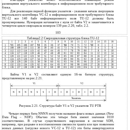
размещения виртуального контейнера в информационном поле трибутарного
блока.
Для реализации первой функции указателя - указания начала сверхцикла
виртуального контейнера VC-12 в информационном поле трибутарного блока
TU-12 все 140 байт информационного поля TU-12 должны быть
пронумерованы. Нумерация начинается c нуля от байта V2 и заканчивается в
четвертом цикле сверхцикла номером 139 рис.2.20, табл. 2.2.
103
Таблица2.2 Сверхцикловая структура блока TU-12
1
2
3
4
5
6
7
8
9
10
11
12
13
14
15
16
1
V1
105
106
107
V3
35
36
37
V4
70
71
72
V2
0
1
2
2
108
109
110
111
38
39
40
41
73
74
75
76
3
4
5
6
3
112
113
114
115
42
43
44
45
77
78
79
80
7
8
9
10
4
116
117
118
119
46
47
48
49
81
82
83
84
11
12
13
14
5
120
121
122
123
50
51
52
53
85
86
87
88
15
16
17
18
6
124
125
126
127
54
55
56
57
89
90
91
92
19
20
21
22
7
128
129
130
131
58
59
60
61
93
94
95
96
23
24
25
26
8
132
133
134
135
62
63
64
65
97
98
99
100
27
28
29
30
9
136
137
138
139
66
67
68
69
101
102
103
104
31
32
33
34
Байты V1 и V2 составляют единую 16-ти битную структуру,
представленную на рис.2.21.
V1
V2
N
N
N
N
S
S
I
D
I
D
I
D
I
D
I
D
Указатель
Рисунок 2.21. Структура байт V1 и V2 указателя TU PTR
Четыре первых бита NNNN получили название флага новых данных (New
Data Flag – NDF). Обычно эти четыре бита имеют значения 0110
соответственно. В случае существенного нарушения в системе SDH,
например, при разрыве и восстановлении связности тракта или при появлении
новых данных (загрузке нового VC-12 в TU-12) эти биты инвертируются