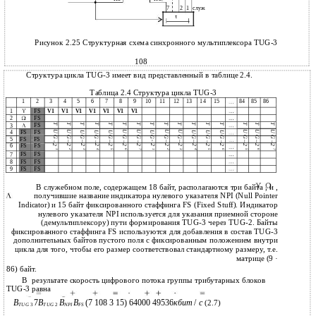
7
7
2
1
служ
τ
Рисунок 2.25 Структурная схема синхронного мультиплексора TUG-3
108
Структура цикла TUG-3 имеет вид представленный в таблице 2.4.
Таблица 2.4 Структура цикла TUG-3
1
2
3
4
5
6
7
8
9
10
11
12
13
14
15
84
85
86
FS
1
V1
V1
V1
V1
V1
V1
V1
FS
2
T
T
T
T
T
T
T
FS
T
T
T
T
T
T
T
T
T
3
4
FS
FS
U
U
U
U
U
U
U
U
U
U
U
U
U
U
U
U
G
G
G
G
G
G
G
G
G
G
G
G
G
G
G
G
5
FS
FS
–
–
–
-
–
–
–
–
–
-
–
–
–
–
–
–
6
FS
FS
2
2
2
2
2
2
2
2
2
2
2
2
2
2
2
2
1
2
3
7
2
4
5
6
7
4
5
6
1
3
5
6
FS
FS
7
FS
FS
8
FS
FS
9
В служебном поле, содержащем 18 байт, располагаются три байта , и ,
получившие название индикатора нулевого указателя NPI (Null Pointer
Indicator) и 15 байт фиксированного стаффинга FS (Fixed Stuff). Индикатор
нулевого указателя NPI используется для указания приемной стороне
(демультиплексору) пути формирования TUG-3 через TUG-2. Байты
фиксированного стаффинга FS используются для добавления в состав TUG-3
дополнительных байтов пустого поля с фиксированным положением внутри
цикла для того, чтобы его размер соответствовал стандартному размеру, т.е.
матрице (9 ·
86)
байт.
В
результате скорость цифрового потока группы трибутарных блоков
TUG-3 равна
B
7
B
B
B
(7 108 3 15) 64000 49536
кбит
/
с
(2.7)
TUG
3
TUG
2
NPI
FS