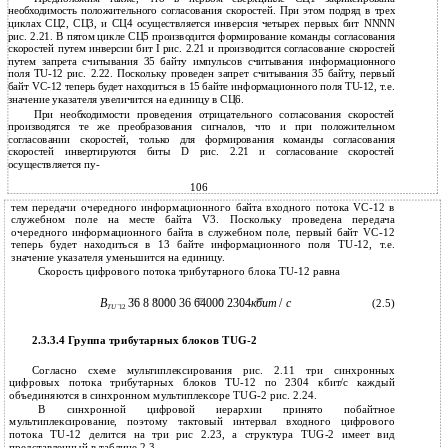
необходимость положительного согласования скоростей. При этом подряд в трех
циклах СЦ2, СЦ3, и СЦ4 осуществляется инверсия четырех первых бит NNNN
рис. 2.21. В пятом цикле СЦ5 производится формирование команды согласования
скоростей путем инверсии бит I рис. 2.21 и производится согласование скоростей
путем запрета считывания 35 байту импульсов считывания информационного
поля TU-12 рис. 2.22. Поскольку проведен запрет считывания 35 байту, первый
байт VC-12 теперь будет находиться в 15 байте информационного поля TU-12, т.е.
значение указателя увеличится на единицу в СЦ6.
При необходимости проведения отрицательного согласования скоростей
производятся те же преобразования сигналов, что и при положительном
согласовании скоростей, только для формирования команды согласования
скоростей инвертируются биты D рис. 2.21 и согласование скоростей
осуществляется пу-
106
тем передачи очередного информационного байта входного потока VC-12 в
служебном поле на месте байта V3. Поскольку проведена передача
очередного информационного байта в служебном поле, первый байт VC-12
теперь будет находиться в 13 байте информационного поля TU-12, т.е.
значение указателя уменьшится на единицу.
Скорость цифрового потока трибутарного блока TU-12 равна
B
36 8 8000 36 64000 2304
кбит
/
с
(2.5)
TU
12
2.3.3.4 Группа трибутарных блоков TUG-2
Согласно схеме мультиплексирования рис. 2.11 три синхронных
цифровых потока трибутарных блоков TU-12 по 2304 кбит/с каждый
объединяются в синхронном мультиплексоре TUG-2 рис. 2.24.
В синхронной цифровой иерархии принято побайтное
мультиплексирование, поэтому тактовый интервал входного цифрового
потока TU-12 делится на три рис 2.23, а структура TUG-2 имеет вид
представленный в таблице 2.3.