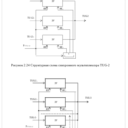
ЗУ
ИЗ
ИС
1
TUG-2
TU-12
2
ЗУ
ИЗ
ИС
2
TU-12
3
ЗУ
F
T TU-12
ИЗ
ИС
3
τ
Рисунок 2.24 Структурная схема синхронного мультиплексора TUG-2
TUG-2
1
ЗУ
ИЗ
ИС
1
TUG-3
TUG-2
2
ЗУ
ИЗ
ИС
2
TUG-2
7
ЗУ
F
T TUG-2
ИЗ
ИС