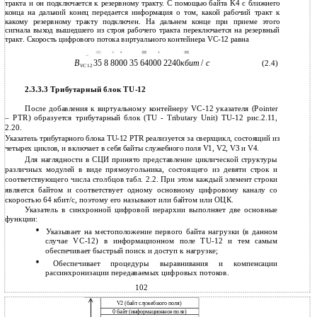
тракта и он подключается к резервному тракту. С помощью байта K4 с ближнего
конца на дальний конец передается информация о том, какой рабочий тракт к
какому резервному тракту подключен. На дальнем конце при приеме этого
сигнала выход вышедшего из строя рабочего тракта переключается на резервный
тракт. Скорость цифрового потока виртуального контейнера VC-12 равна
B
35 8 8000 35 64000 2240
кбит
/
с
(2.4)
VC
12
2.3.3.3 Трибутарный блок TU-12
После добавления к виртуальному контейнеру VC-12 указателя (Pointer
– PTR) образуется трибутарный блок (TU - Tributary Unit) TU-12 рис.2.11,
2.20.
Указатель трибутарного блока TU-12 PTR реализуется за сверхцикл, состоящий из
четырех циклов, и включает в себя байты служебного поля V1, V2, V3 и V4.
Для наглядности в СЦИ принято представление циклической структуры
различных модулей в виде прямоугольника, состоящего из девяти строк и
соответствующего числа столбцов табл. 2.2. При этом каждый элемент строки
является байтом и соответствует одному основному цифровому каналу со
скоростью 64 кбит/с, поэтому его называют или байтом или ОЦК.
Указатель в синхронной цифровой иерархии выполняет две основные
функции:
Указывает на местоположение первого байта нагрузки (в данном
случае VC-12) в информационном поле TU-12 и тем самым
обеспечивает быстрый поиск и доступ к нагрузке;
Обеспечивает процедуры выравнивания и компенсации
рассинхронизации передаваемых цифровых потоков.
102
V2 (байт служебного поля)
0 байт (информационное поле)