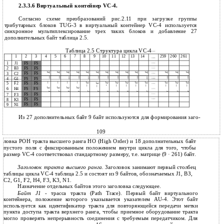
2.3.3.6 Виртуальный контейнер VC-4.
Согласно схеме преобразований рис.2.11 при загрузке группы
трибутарных блоков TUG-3 в виртуальный контейнер VC-4 используется
синхронное мультиплексирование трех таких блоков и добавление 27
дополнительных байт таблица 2.5.
Таблица 2.5 Структура цикла VC-4
1
2
3
4
5
6
7
8
9
10
11
12
13
14
259
260
261
FS
FS
1
J1
FS
FS
2
B3
T
T
T
T
T
T
T
T
FS
FS
T
T
T
T
T
T
3
C2
GU
GU
GU
GU
GU
GU
GU
GU
GU
GU
GU
FS
FS
GU
GU
GU
4
G1
5
F2
FS
FS
–
–
3 -
3 –
3 –
3 –
–
–
3 –
3 –
3 –
3 –
3 –
3 –
6
H4
FS
FS
3
3
3
3
2
1
2
3
1
2
2
3
1
3
3
1
2
1
FS
FS
7
F3
FS
FS
8
K3
FS
FS
9
N1
Из 27 дополнительных байт 9 байт используются для формирования заго-
109
ловка POH тракта высшего ранга HO (High Order) и 18 дополнительных байт
пустого поля с фиксированным положением внутри цикла для того, чтобы
размер VC-4 соответствовал стандартному размеру, т.е. матрице (9 · 261) байт.
Заголовок тракта высшего ранга.
Заголовок занимают первый столбец
таблицы цикла VC-4 таблица 2.5 и состоят из 9 байтов, обозначаемых J1, ВЗ,
С2, G1, F2, Н4, F3, K3, N1.
Назначение отдельных байтов этого заголовка следующее.
Байт J1
- трасса тракта (Path Trace). Первый байт виртуального
контейнера, положение которого указывается указателем AU-4. Этот байт
используется как идентификатор тракта для повторяющейся передачи метки
пункта доступа тракта верхнего ранга, чтобы приемное оборудование тракта
могло проверять непрерывность соединения с требуемым передатчиком. Для