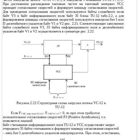
T
VC-12
T
TU-12
При достижении расхождения тактовых частот на тактовый интервал УСС
проводит согласование скоростей и формирует команду согласования скоростей.
Для проведения согласования скоростей используются байты служебного поля
байт V3 и байт информационного поля байт 35 блока TU-12 табл.2.2, а для
формирования команды согласования скоростей используется инверсия бит I или
D десятибитного указателя байт V1 и V2 рис. 2.21. Соответствующее заполнение
байта служебного поля V3, 35 байта информационного поля и десятибитного
указателя байт V1 и V2 осуществляется в сумматоре рис. 2.22.
Vc-12
TU-12
ЗУ
F
ИЗ
ИС
T VC-12
УСС
ИС информаци-
ИС
онного поля
служебного поля
F
T ИС TU-12
Рисунок 2.22 Структурная схема загрузки потока VC-12 в
TU-12
Если F
- F
> 0, то при этом требуется
T ИС инф. поля
TU-12
T ИЗ
VC-12
положительное согласование скоростей PJ (Positive Justification), т.е.
появляется лишний
байт считывания информационного поля TU-12 и УСС осуществляет запрет
очередного 35 байта считывания и формирует команду согласования скоростей
– пять бит I десятибитного указателя инвертируются. При этом, естественно,