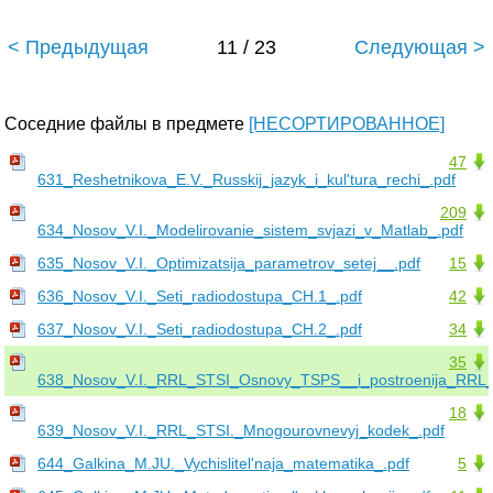
< Предыдущая
11 / 23
Следующая >
Соседние файлы в предмете
[НЕСОРТИРОВАННОЕ]
47
631_Reshetnikova_E.V._Russkij_jazyk_i_kul'tura_rechi_.pdf
209
634_Nosov_V.I._Modelirovanie_sistem_svjazi_v_Matlab_.pdf
635_Nosov_V.I._Optimizatsija_parametrov_setej__.pdf
15
636_Nosov_V.I._Seti_radiodostupa_CH.1_.pdf
42
637_Nosov_V.I._Seti_radiodostupa_CH.2_.pdf
34
35
638_Nosov_V.I._RRL_STSI_Osnovy_TSPS__i_postroenija_RRL_
18
639_Nosov_V.I._RRL_STSI._Mnogourovnevyj_kodek_.pdf
644_Galkina_M.JU._Vychislitel'naja_matematika_.pdf
5