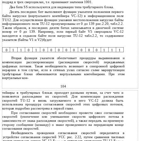
подряд в трех сверхциклах, т.е. принимают значения 1001.
Два бита SS используются для индикации типа трибутарного блока.
Десять последних бит выполняют функции указателя положения первого
байта нагрузки (виртуального контейнера VC-12) в информационном поле
TU12. Для осуществления функции указания местоположения нагрузки байты
информационного поля TU-12 пронумерованы от 0 до 139 рис.2.20, табл.2.2.
Таким образом, в последних десяти битах записывается в двоичной системе
номер от 0 до 139. Например, если первый байт V5 сверхцикла VC-12
находится в седьмом байте поля нагрузки TU-12 табл.2.2, то содержимое
указателя (байты V1 и V2)будет
0
1
1
0
1
0
0
0
0
0
0
0
0
1
1
1
Вторая функция указателя обеспечивает процедуры выравнивания и
компенсации рассинхронизации (расхождения скоростей) передаваемых
цифровых потоков. Такая необходимость возникает в синхронной цифровой
иерархии в том случае, если в сетевых узлах согласно схеме маршрутизации
трибутарные блоки обмениваются виртуальными контейнерами. При этом
виртуальные кон-
104
тейнеры в трибутарных блоках приходят разными путями, за счет чего и
появляется расхождение их скоростей. Для компенсации расхождения
скоростей TU-12 и вновь загружаемого в него VC-12 должна быть
использована процедура согласования скоростей этих цифровых потоков,
которая подробно рассмотрена в первой главе.
При согласовании скоростей необходимо провести само согласование
скоростей (увеличение или уменьшение скорости цифрового потока в
зависимости от знака расхождения скоростей), а также передать на приемную
сторону сообщение (команду) о знаке проведенного на передающем конце
согласования скоростей.
Необходимость проведения согласования скоростей определяется в
устройстве согласования скоростей УСС рис. 2.22, путем сравнения тактовых
частот импульсов записи VC-12 F
и импульсов считывания TU-12 F
.