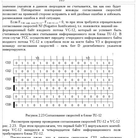
105
значение указателя в данном сверхцикле не считывается, так как оно будет
изменено. Пятикратное повторение команды согласования скоростей
позволяет на приемной стороне исправить в ней двойные ошибки и избежать
размножения ошибок в этой ситуации.
Если F
- F
< 0, то при этом требуется отрицательное
T ИС инф. поля
TU-12
T ИЗ
VC-12
согласование скоростей NJ (Negative Justification), т.е. появляется лишний ин-
формационный байт входного потока VC-12, который не успевает быть
считанным импульсами считывания информационного поля блока TU-12. В
этом случае УСС осуществляет передачу очередного информационного байта
входного потока VC-12 в служебном поле на месте байта V3 и формирует
команду согласования скоростей – пять бит D десятибитного указателя
инвертируются.
V1
V2
СЦ1
0
1
1
0
1
0
0
0
0
0
0
0
1
1
1
0
СЦ2
1
0
0
1
1
0
0
0
0
0
0
0
1
1
1
0
СЦ3
1
0
0
1
1
0
0
0
0
0
0
0
1
1
1
0
СЦ4
1
0
0
1
1
0
0
0
0
0
0
0
1
1
1
0
СЦ5
0
1
1
0
1
0
1
0
1
0
1
0
0
0
0
0
СЦ6
0
1
1
0
1
0
0
0
0
0
0
0
1
1
1
1
Рисунок 2.23 Согласование скоростей в блоке TU-12
.
Рассмотрим пример проведения согласования скоростей TU-12 и VC-12
рис. 2.23.
При этом предполагаем, что первый байт V5 виртуального контей-
нера VC-12 находился в четырнадцатом байте информационного поля
трибутарного блока TU-12.
Предположим также, что в первом сверхцикле СЦ1 зафиксирована