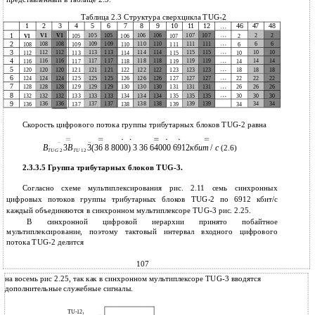
Таблица 2.3 Структура сверхцикла TUG-2
1
2
3
4
5
6
7
8
9
10
11
12
46
47
48
1
V1
V1
105
105
106
106
107
107
2
2
V1
105
106
107
2
2
108
108
109
109
110
110
111
111
6
6
108
109
110
111
6
3
112
112
113
113
114
114
115
115
10
10
112
113
114
115
10
4
116
116
117
117
118
118
119
119
14
14
116
117
118
119
14
5
120
120
120
121
121
121
122
122
122
123
123
123
18
18
18
6
124
124
125
125
126
126
127
127
22
22
124
125
126
127
22
7
128
128
129
129
130
130
131
131
26
26
128
129
130
131
26
8
132
132
132
133
133
133
134
134
134
135
135
135
30
30
30
9
136
136
137
137
138
138
139
139
34
34
136
137
138
139
34
Скорость цифрового потока группы трибутарных блоков TUG-2 равна
B
3
B
3(36 8 8000) 3 36 64000 6912
кбит
/
с
(2.6)
TUG
2
TU
12
2.3.3.5 Группа трибутарных блоков TUG-3.
Согласно схеме мультиплексирования рис. 2.11 семь синхронных
цифровых потоков группы трибутарных блоков TUG-2 по 6912 кбит/с
каждый объединяются в синхронном мультиплексоре TUG-3 рис. 2.25.
В синхронной цифровой иерархии принято побайтное
мультиплексирование, поэтому тактовый интервал входного цифрового
потока TUG-2 делится
107
на восемь рис 2.25, так как в синхронном мультиплексоре TUG-3 вводятся
дополнительные служебные сигналы.
TU-12
1