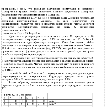
программные сбои, что вызывает нарушение коммутации и изменение
маршрутов в трактах. Чтобы определить наличие нарушения в маршрутах
трактов и используется идентификатор маршрута.
За один сверхцикл Т
= 500 мкс с помощью байта J2 можно передать 256
СЦ
различных идентификаторов маршрута, что явно недостаточно для
идентификации маршрутов даже в пределах одной страны. Чтобы увеличить
количество идентификаторов маршрутов по байту J2 организуется
сверхсверхцикл из 16
сверхциклов Т
= 16 Т
= 8 мс.
ССЦ
СЦ
Идентификатор маршрута тракта нижнего ранга J2 передается в 16
последовательных сверхциклах рис. 2.19 и состоит из 15 байтовой
последовательности идентификатора маршрута. Семь бит первого байта
используются для передачи на приемную сторону остатка от деления блока из
105 бит на генераторный полином (код CRC-7), который используется на
приемной стороне (пункте доступа тракта нижнего ранга) для контроля
ошибок в идентификаторе маршрута.
При несовпадении идентификатора маршрута, передаваемого в байте J2,
и идентификатора пункта приема вырабатывается обратный аварийный сигнал
– ошибка в трассе тракта. Чтобы исключить выработку ложного аварийного
сигнала и осуществляется контроль ошибок в идентификаторе маршрута по ко-
ду CRC-7.
Первый бит байта J2 во всех 16 сверхциклах используется для передачи
сверхсверхциклового синхросигнала. Структура передачи метки пункта
доступа в байте J2 схематически представлена на рис. 2.19.
Таким образом, идентификатор маршрута тракта нижнего ранга
передается один раз за 8 мс, а число идентификаторов маршрутов составляет
105
2
.
Байты J2, номера битов
1
2
3
4
5
6
7
8
0
С
С
С
С
С
С
С
Байт 1
0
Х
Х
Х
Х
Х
Х
Х
Байт 2