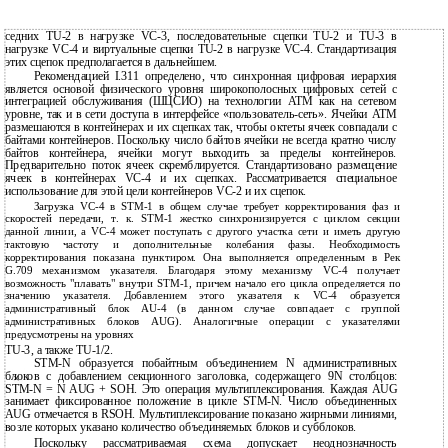
седних ТU-2 в нагрузке VC-3, последовательные сцепки TU-2 и TU-3 в
нагрузке VC-4 и виртуальные сцепки TU-2 в нагрузке VC-4. Стандартизация
этих сцепок предполагается в дальнейшем.
Рекомендацией I.311 определено, что синхронная цифровая иерархия
является основой физического уровня широкополосных цифровых сетей с
интеграцией обслуживания (ШЦСИО) на технологии АТМ как на сетевом
уровне, так и в сети доступа в интерфейсе «пользователь-сеть». Ячейки АТМ
размешаются в контейнерах и их сцепках так, чтобы октеты ячеек совпадали с
байтами контейнеров. Поскольку число байтов ячейки не всегда кратно числу
байтов контейнера, ячейки могут выходить за пределы контейнеров.
Предварительно поток ячеек скремблируется. Стандартизовано размещение
ячеек в контейнерах VC-4 и их сцепках. Рассматривается специальное
использование для этой цели контейнеров VC-2 и их сцепок.
Загрузка VC-4 в STM-1 в общем случае требует корректирования фаз и
скоростей передачи, т. к. STM-1 жестко синхронизируется с циклом секции
данной линии, а VC-4 может поступать с другого участка сети и иметь другую
тактовую частоту и дополнительные колебания фазы. Необходимость
корректирования показана пунктиром. Она выполняется определенным в Рек
G.709 механизмом указателя. Благодаря этому механизму VC-4 получает
возможность "плавать" внутри STM-1, причем начало его цикла определяется по
значению указателя. Добавлением этого указателя к VC-4 образуется
административный блок AU-4 (в данном случае совпадает с группой
административных блоков AUG). Аналогичные операции с указателями
предусмотрены на уровнях
TU-3, а также TU-1/2.
STM-N образуется побайтным объединением N административных
блоков с добавлением секционного заголовка, содержащего 9N столбцов:
STM-N = N AUG + SOH. Это операция мультиплексирования. Каждая AUG
занимает фиксированное положение в цикле STM-N. Число объединенных
AUG отмечается в RSOH. Мультиплексирование показано жирными линиями,
возле которых указано количество объединяемых блоков и субблоков.
Поскольку рассматриваемая схема допускает неоднозначность