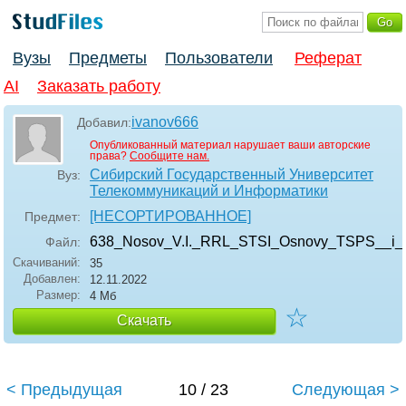
Вузы
Предметы
Пользователи
Реферат
AI
Заказать работу
ivanov666
Добавил:
Опубликованный материал нарушает ваши авторские
права?
Сообщите нам.
Сибирский Государственный Университет
Вуз:
Телекоммуникаций и Информатики
[НЕСОРТИРОВАННОЕ]
Предмет:
638_Nosov_V.I._RRL_STSI_Osnovy_TSPS__i_p
Файл:
Скачиваний:
35
Добавлен:
12.11.2022
Размер:
4 Мб
☆
Скачать
< Предыдущая
10 / 23
Следующая >