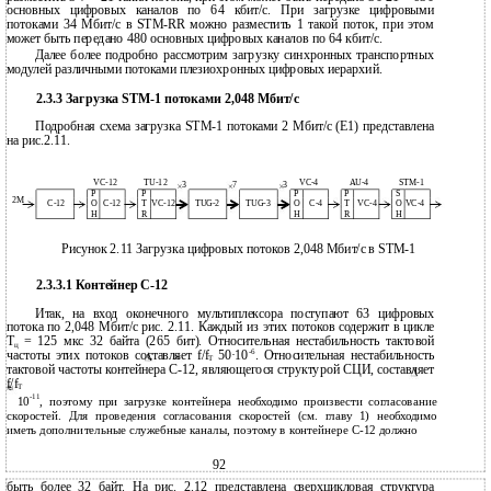
основных цифровых каналов по 64 кбит/с. При загрузке цифровыми
потоками 34 Мбит/с в STM-RR можно разместить 1 такой поток, при этом
может быть передано 480 основных цифровых каналов по 64 кбит/с.
Далее более подробно рассмотрим загрузку синхронных транспортных
модулей различными потоками плезиохронных цифровых иерархий.
2.3.3 Загрузка STM-1 потоками 2,048 Мбит/с
Подробная схема загрузка STM-1 потоками 2 Мбит/с (Е1) представлена
на рис.2.11.
VC-12
TU-12
VC-4
AU-4
STM-1
3
7
3
P
P
P
P
S
2M
C-12
O
C-12
T
VC-12
TUG-2
TUG-3
O
C-4
T
VC-4
O
VC-4
H
R
H
R
H
Рисунок 2.11 Загрузка цифровых потоков 2,048 Мбит/с в STM-1
2.3.3.1 Контейнер C-12
Итак, на вход оконечного мультиплексора поступают 63 цифровых
потока по 2,048 Мбит/с рис. 2.11. Каждый из этих потоков содержит в цикле
Т
= 125 мкс 32 байта (265 бит). Относительная нестабильность тактовой
ц
-6
частоты этих потоков составляет f/f
50·10
. Относительная нестабильность
T
тактовой частоты контейнера С-12, являющегося структурой СЦИ, составляет
f/f
T
-11
10
, поэтому при загрузке контейнера необходимо произвести согласование
скоростей. Для проведения согласования скоростей (см. главу 1) необходимо
иметь дополнительные служебные каналы, поэтому в контейнере С-12 должно
92
быть более 32 байт. На рис. 2.12 представлена сверхцикловая структура