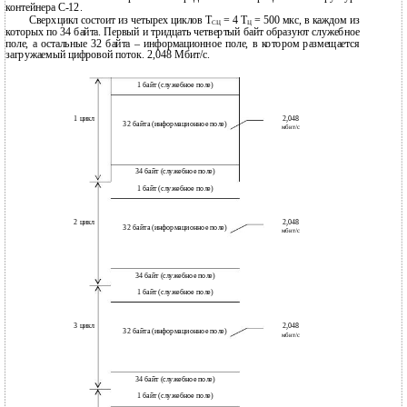
контейнера С-12.
Сверхцикл состоит из четырех циклов Т
= 4 Т
= 500 мкс, в каждом из
СЦ
Ц
которых по 34 байта. Первый и тридцать четвертый байт образуют служебное
поле, а остальные 32 байта – информационное поле, в котором размещается
загружаемый цифровой поток. 2,048 Мбит/с.
1 байт (служебное поле)
1 цикл
2,048
32 байта (информационное поле)
мбит/с
34 байт (служебное поле)
1 байт (служебное поле)
2 цикл
2,048
32 байта (информационное поле)
мбит/с
34 байт (служебное поле)
1 байт (служебное поле)
3 цикл
2,048
32 байта (информационное поле)
мбит/с
34 байт (служебное поле)
1 байт (служебное поле)