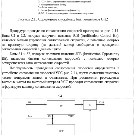
C1, C2 – биты управления согласованием скоростей
I – информационные биты;
O – биты заголовка;
R – биты фиксированного стаффинга FS;
S1, S2 – биты для проведения согласования скоростей
Рисунок 2.13 Содержимое служебных байт контейнера С-12
Процедура проведения согласования скоростей приведена на рис. 2.14.
Биты С1 и С2, которые получили название JCB (Justification Control Bit),
являются битами управления согласованием скоростей, с помощью которых
на приемную сторону (на дальний конец) сообщается о проведении
согласования скоростей в данном цикле.
Биты S1 и S2, которые получили название JOB (Justification Opportunity
Bit), являются битами согласования скоростей, с помощью которых
осуществляется само согласование скоростей.
Необходимость проведения согласования скоростей определяется в
устройстве согласования скоростей УСС рис. 2.14, путем сравнения тактовых
частот импульсов записи и считывания. При достижении расхождения
тактовых частот на тактовый интервал УСС проводит согласование скоростей
и формирует команду согласования скоростей.
94
2М
С-12
ЗУ
F
ИЗ
ИС
T2М
УСС