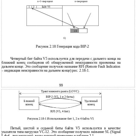
n+1-сверхцикл
n-сверхцикл
1
2
Байт V5
1 0
б)
Рисунок 2.18 Генерация кода BIP-2
Четвертый бит байта V5 используется для передачи с дальнего конца на
ближний конец сообщения об обнаруженной неисправности приемника на
дальнем конце. Это сообщение получило название RFI (Remote Fault Indication
– индикация неисправности на дальнем конце) рис. 2.18-1.
99
Тракт нижнего ранга (LOVC)
BIP-2 (V5, 1 и 2 биты)
Ближний
Удаленный
конец
конец
RFI (V5, 4 бит)
Рисунок 2.18-1 Использование бит 1, 2 и 4 байта V5
Пятый, шестой и седьмой биты байта V5 используется в качестве
указателя типа нагрузки VC-12. Это сообщение получило название SL (Signal
Label– тип нагрузки), виды которой приведены в таблице 2.1.