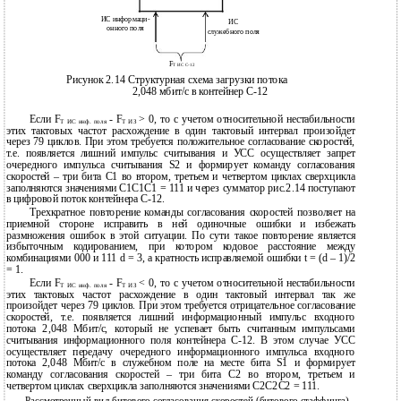
ИС информаци-
ИС
онного поля
служебного поля
F
T ИС С-12
Рисунок 2.14 Структурная схема загрузки потока
2,048 мбит/с в контейнер С-12
Если F
- F
> 0, то с учетом относительной нестабильности
T ИС инф. поля
T ИЗ
этих тактовых частот расхождение в один тактовый интервал произойдет
через 79 циклов. При этом требуется положительное согласование скоростей,
т.е. появляется лишний импульс считывания и УСС осуществляет запрет
очередного импульса считывания S2 и формирует команду согласования
скоростей – три бита С1 во втором, третьем и четвертом циклах сверхцикла
заполняются значениями С1С1С1 = 111 и через сумматор рис.2.14 поступают
в цифровой поток контейнера С-12.
Трехкратное повторение команды согласования скоростей позволяет на
приемной стороне исправить в ней одиночные ошибки и избежать
размножения ошибок в этой ситуации. По сути такое повторение является
избыточным кодированием, при котором кодовое расстояние между
комбинациями 000 и 111 d = 3, а кратность исправляемой ошибки t = (d – 1)/2
= 1.
Если F
- F
< 0, то с учетом относительной нестабильности
T ИС инф. поля
T ИЗ
этих тактовых частот расхождение в один тактовый интервал так же
произойдет через 79 циклов. При этом требуется отрицательное согласование
скоростей, т.е. появляется лишний информационный импульс входного
потока 2,048 Мбит/с, который не успевает быть считанным импульсами
считывания информационного поля контейнера С-12. В этом случае УСС
осуществляет передачу очередного информационного импульса входного
потока 2,048 Мбит/с в служебном поле на месте бита S1 и формирует
команду согласования скоростей – три бита С2 во втором, третьем и
четвертом циклах сверхцикла заполняются значениями С2С2С2 = 111.