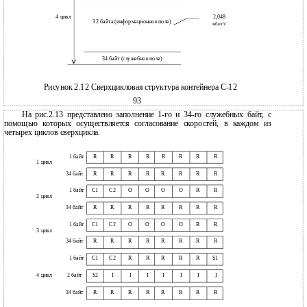
4 цикл
2,048
32 байта (информационное поле)
мбит/с
34 байт (служебное поле)
Рисунок 2.12 Сверхцикловая структура контейнера С-12
93
На рис.2.13 представлено заполнение 1-го и 34-го служебных байт, с
помощью которых осуществляется согласование скоростей, в каждом из
четырех циклов сверхцикла.
1 байт
R
R
R
R
R
R
R
R
1 цикл
34 байт
R
R
R
R
R
R
R
R
1 байт
C1
C2
O
O
O
O
R
R
2 цикл
34 байт
R
R
R
R
R
R
R
R
1 байт
C1
C2
O
O
O
O
R
R
3 цикл
34 байт
R
R
R
R
R
R
R
R
1 байт
C1
C2
R
R
R
R
R
S1
4 цикл
2 байт
S2
I
I
I
I
I
I
I
34 байт
R
R
R
R
R
R
R
R