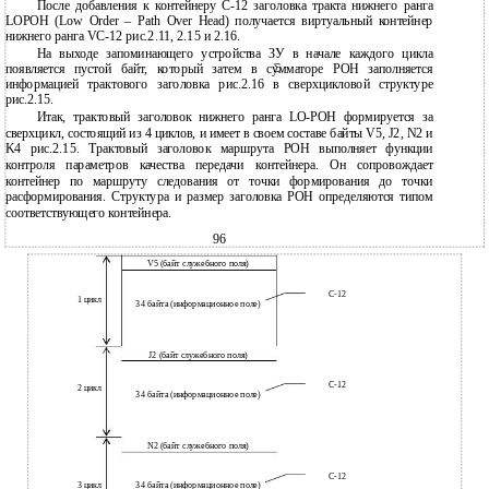
После добавления к контейнеру С-12 заголовка тракта нижнего ранга
LOPOH (Low Order – Path Over Head) получается виртуальный контейнер
нижнего ранга VC-12 рис.2.11, 2.15 и 2.16.
На выходе запоминающего устройства ЗУ в начале каждого цикла
появляется пустой байт, который затем в сумматоре POH заполняется
информацией трактового заголовка рис.2.16 в сверхцикловой структуре
рис.2.15.
Итак, трактовый заголовок нижнего ранга LO-POH формируется за
сверхцикл, состоящий из 4 циклов, и имеет в своем составе байты V5, J2, N2 и
K4 рис.2.15. Трактовый заголовок маршрута РОН выполняет функции
контроля параметров качества передачи контейнера. Он сопровождает
контейнер по маршруту следования от точки формирования до точки
расформирования. Структура и размер заголовка РОН определяются типом
соответствующего контейнера.
96
V5 (байт служебного поля)
C-12
1 цикл
34 байта (информационное поле)
J2 (байт служебного поля)
C-12
2 цикл
34 байта (информационное поле)
N2 (байт служебного поля)
C-12
3 цикл
34 байта (информационное поле)