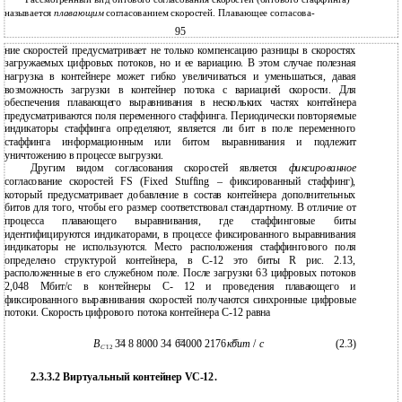
Рассмотренный вид битового согласования скоростей (битового стаффинга)
называется
плавающим
согласованием скоростей. Плавающее согласова-
95
ние скоростей предусматривает не только компенсацию разницы в скоростях
загружаемых цифровых потоков, но и ее вариацию. В этом случае полезная
нагрузка в контейнере может гибко увеличиваться и уменьшаться, давая
возможность загрузки в контейнер потока с вариацией скорости. Для
обеспечения плавающего выравнивания в нескольких частях контейнера
предусматриваются поля переменного стаффинга. Периодически повторяемые
индикаторы стаффинга определяют, является ли бит в поле переменного
стаффинга информационным или битом выравнивания и подлежит
уничтожению в процессе выгрузки.
Другим видом согласования скоростей является
фиксированное
согласование скоростей FS (Fixed Stuffing – фиксированный стаффинг),
который предусматривает добавление в состав контейнера дополнительных
битов для того, чтобы его размер соответствовал стандартному. В отличие от
процесса плавающего выравнивания, где стаффинговые биты
идентифицируются индикаторами, в процессе фиксированного выравнивания
индикаторы не используются. Место расположения стаффингового поля
определено структурой контейнера, в С-12 это биты R рис. 2.13,
расположенные в его служебном поле. После загрузки 63 цифровых потоков
2,048 Мбит/с в контейнеры С- 12 и проведения плавающего и
фиксированного выравнивания скоростей получаются синхронные цифровые
потоки. Скорость цифрового потока контейнера C-12 равна
B
34 8 8000 34 64000 2176
кбит
/
с
(2.3)
C
12
2.3.3.2 Виртуальный контейнер VC-12.