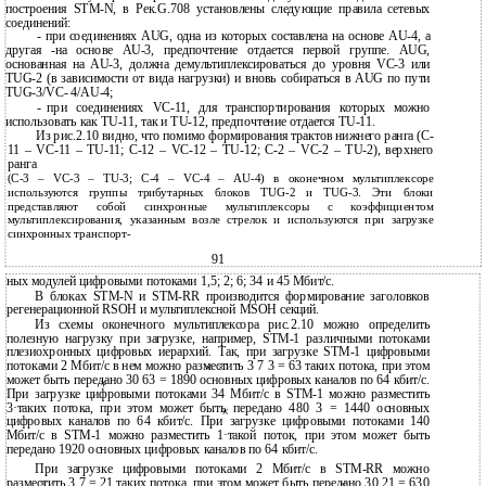
построения STM-N, в Рек.G.708 установлены следующие правила сетевых
соединений:
-
при соединениях AUG, одна из которых составлена на основе
AU-4, а
другая -на основе AU-3, предпочтение отдается первой группе. AUG,
основанная на AU-3, должна демультиплексироваться до уровня VC-3 или
TUG-2 (в зависимости от вида нагрузки) и вновь собираться в AUG по пути
TUG-3/VC- 4/AU-4;
-
при соединениях
VC-11, для транспортирования которых можно
использовать как TU-11, так и TU-12, предпочтение отдается TU-11.
Из рис.2.10 видно, что помимо формирования трактов нижнего ранга (С-
11 – VС-11 – TU-11; С-12 – VС-12 – TU-12; С-2 – VС-2 – TU-2), верхнего
ранга
(С-3 – VС-3 – TU-3; С-4 – VС-4 – АU-4) в оконечном мультиплексоре
используются группы трибутарных блоков TUG-2 и TUG-3. Эти блоки
представляют собой синхронные мультиплексоры с коэффициентом
мультиплексирования, указанным возле стрелок и используются при загрузке
синхронных транспорт-
91
ных модулей цифровыми потоками 1,5; 2; 6; 34 и 45 Мбит/с.
В блоках STM-N и STM-RR производится формирование заголовков
регенерационной RSOH и мультиплексной MSOH секций.
Из схемы оконечного мультиплексора рис.2.10 можно определить
полезную нагрузку при загрузке, например, STM-1 различными потоками
плезиохронных цифровых иерархий. Так, при загрузке STM-1 цифровыми
потоками 2 Мбит/с в нем можно разместить 3 7 3 = 63 таких потока, при этом
может быть передано 30 63 = 1890 основных цифровых каналов по 64 кбит/с.
При загрузке цифровыми потоками 34 Мбит/с в STM-1 можно разместить
3·таких потока, при этом может быть передано 480 3 = 1440 основных
цифровых каналов по 64 кбит/с. При загрузке цифровыми потоками 140
Мбит/с в STM-1 можно разместить 1·такой поток, при этом может быть
передано 1920 основных цифровых каналов по 64 кбит/с.
При загрузке цифровыми потоками 2 Мбит/с в STM-RR можно
разместить 3 7 = 21 таких потока, при этом может быть передано 30 21 = 630