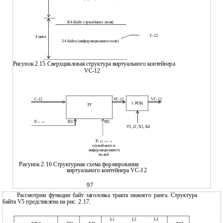
K4 (байт служебного поля)
C-12
4 цикл
34 байта (информационное поле)
Рисунок 2.15 Сверхцикловая структура виртуального контейнера
VС-12
С-12
VС-12
VС-12
POH
ЗУ
F
ИЗ
ИС
T С-12
V5, J2, N2, K4
F
T ИС VС-12
служебного и
информационного
полей
Рисунок 2.16 Структурная схема формирования
виртуального контейнера VС-12
97
Рассмотрим функции байт заголовка тракта нижнего ранга. Структура
байта V5 представлена на рис. 2.17.
L1
L2
L3