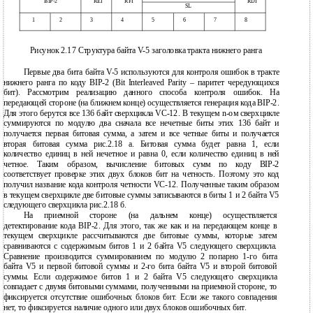
BIP-2
REI
RFI
RDI
SL
1
2
3
4
5
6
7
8
Рисунок 2.17 Структура байта V-5 заголовка тракта нижнего ранга
Первые два бита байта V-5 используются для контроля ошибок в тракте
нижнего ранга по коду BIP-2 (Bit Interleaved Parity – паритет чередующихся
бит). Рассмотрим реализацию данного способа контроля ошибок. На
передающей стороне (на ближнем конце) осуществляется генерация кода BIP-2.
Для этого берутся все 136 байт сверхцикла VС-12. В текущем n-ом сверхцикле
суммируются по модулю два сначала все нечетные биты этих 136 байт и
получается первая битовая сумма, а затем и все четные биты и получается
вторая битовая сумма рис.2.18 а. Битовая сумма будет равна 1, если
количество единиц в ней нечетное и равна 0, если количество единиц в ней
четное. Таким образом, вычисление битовых сумм по коду BIP-2
соответствует проверке этих двух блоков бит на четность. Поэтому это код
получил название кода контроля четности VC-12. Полученные таким образом
в текущем сверхцикле две битовые суммы записываются в биты 1 и 2 байта V5
следующего сверхцикла рис.2.18 б.
На приемной стороне (на дальнем конце) осуществляется
детектирование кода BIP-2. Для этого, так же как и на передающем конце в
текущем сверхцикле рассчитываются две битовые суммы, которые затем
сравниваются с содержимым битов 1 и 2 байта V5 следующего сверхцикла.
Сравнение производится суммированием по модулю 2 попарно 1-го бита
байта V5 и первой битовой суммы и 2-го бита байта V5 и второй битовой
суммы. Если содержимое битов 1 и 2 байта V5 следующего сверхцикла
совпадает с двумя битовыми суммами, полученными на приемной стороне, то
фиксируется отсутствие ошибочных блоков бит. Если же такого совпадения
нет, то фиксируется наличие одного или двух блоков ошибочных бит.