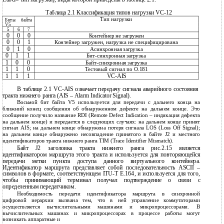
Таблица 2.1 Классификация типов нагрузки VC-12
Тип нагрузки
Биты
байта
V5
5
6
7
0
0
0
Контейнер не загружен
0
0
1
Контейнер загружен, нагрузка не специфицирована
0
1
0
Асинхронная загрузка
0
1
1
Бит-синхронная загрузка
1
0
0
Байт-синхронная загрузка
1
1
0
Тестовый сигнал по О.181
1
1
1
VC-AIS
В таблице 2.1 VC-AIS означает передачу сигнала аварийного состояния
тракта нижнего ранга (AIS – Alarm Indicator Signal).
Восьмой бит байта V5 используется для передачи с дальнего конца на
ближний конец сообщения об обнаруженном дефекте на дальнем конце. Это
сообщение получило название RDI (Remote Defect Indication – индикация дефекта
на дальнем конце) и передается в следующих случаях: на дальнем конце принят
сигнал AIS; на дальнем конце обнаружена потеря сигнала LOS (Loss Off Signal);
на дальнем конце обнаружено несовпадение принятого в байте J2 и местного
идентификаторов тракта нижнего ранга TIM (Trace Identifier Mismatch).
Байт J2 заголовка тракта нижнего ранга рис.2.15 является
идентификатором маршрута этого тракта и используется для повторяющейся
передачи метки пункта доступа данного виртуального контейнера.
Идентификатор маршрута представляет собой последовательность ASCII –
символов в формате, соответствующем ITU-T E.164, и используется для того,
чтобы принимающий терминал получал подтверждение о связи с
определенным передатчиком.
Необходимость передачи идентификатора маршрута в синхронной
цифровой иерархии вызвана тем, что в ней управление коммутаторами
осуществляется вычислительными машинами и микропроцессорами. В
вычислительных машинах и микропроцессорах в процессе работы могут
возникать аппаратные и