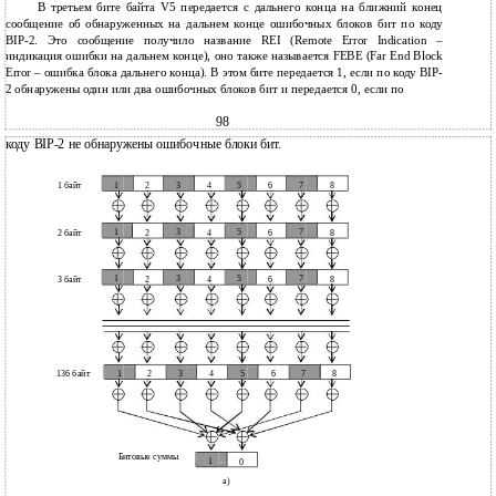
В третьем бите байта V5 передается с дальнего конца на ближний конец
сообщение об обнаруженных на дальнем конце ошибочных блоков бит по коду
BIP-2. Это сообщение получило название REI (Remote Error Indication –
индикация ошибки на дальнем конце), оно также называется FEBE (Far End Block
Error – ошибка блока дальнего конца). В этом бите передается 1, если по коду BIP-
2 обнаружены один или два ошибочных блоков бит и передается 0, если по
98
коду BIP-2 не обнаружены ошибочные блоки бит.
1
3
5
7
1 байт
2
4
6
8
1
3
5
7
2 байт
2
4
6
8
1
3
5
7
3 байт
2
4
6
8
1
3
5
7
136 байт
2
4
6
8
Битовые суммы
1
0
а)