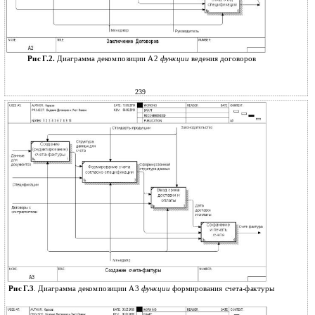
Рис Г.2.
Диаграмма декомпозиции А2
функции
ведения договоров
239
Рис Г.3
. Диаграмма декомпозиции А3
функции
формирования счета-фактуры