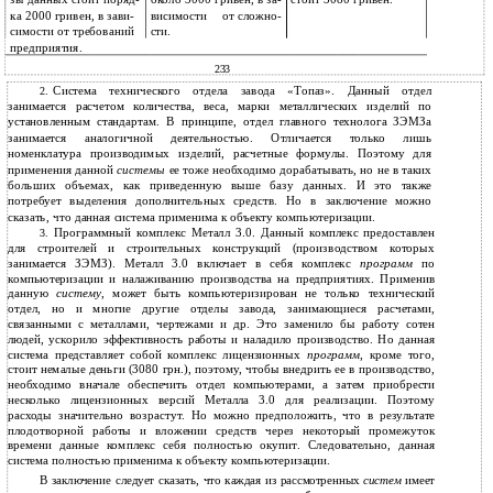
ка 2000 гривен, в зави-
висимости
от сложно-
симости от требований
сти.
предприятия.
233
Система технического отдела завода «Топаз». Данный отдел
2.
занимается расчетом количества, веса, марки металлических изделий по
установленным стандартам. В принципе, отдел главного технолога ЗЭМЗа
занимается аналогичной деятельностью. Отличается только лишь
номенклатура производимых изделий, расчетные формулы. Поэтому для
применения данной
системы
ее тоже необходимо дорабатывать, но не в таких
больших объемах, как приведенную выше базу данных. И это также
потребует выделения дополнительных средств. Но в заключение можно
сказать, что данная система применима к объекту компьютеризации.
Программный комплекс Металл 3.0. Данный комплекс предоставлен
3.
для строителей и строительных конструкций (производством которых
занимается ЗЭМЗ). Металл 3.0 включает в себя комплекс
программ
по
компьютеризации и налаживанию производства на предприятиях. Применив
данную
систему
, может быть компьютеризирован не только технический
отдел, но и многие другие отделы завода, занимающиеся расчетами,
связанными с металлами, чертежами и др. Это заменило бы работу сотен
людей, ускорило эффективность работы и наладило производство. Но данная
система представляет собой комплекс лицензионных
программ
, кроме того,
стоит немалые деньги (3080 грн.), поэтому, чтобы внедрить ее в производство,
необходимо вначале обеспечить отдел компьютерами, а затем приобрести
несколько лицензионных версий Металла 3.0 для реализации. Поэтому
расходы значительно возрастут. Но можно предположить, что в результате
плодотворной работы и вложении средств через некоторый промежуток
времени данные комплекс себя полностью окупит. Следовательно, данная
система полностью применима к объекту компьютеризации.
В заключение следует сказать, что каждая из рассмотренных
систем
имеет