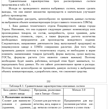
Сравнительная характеристика трех рассмотренных
систем
представлена в табл. Б.1.
Исходя из проведенного анализа выбранных
систем,
можно сделать
выводы, что они имеют множество преимуществ и значительно улучшают
работу производства.
Необходимо рассудить, целесообразно ли применить данные
системы
на выбранном объекте компьютеризации (отдел главного технолога ЗЭМЗа).
1. База данных технического отдела Пищевкусового завода города
Тореза. Напомним, что она содержит следующие данные: номенклатуру всех
производимых товаров, их состав, калорийность, сроки хранения, даты
производства, стоимость, спрос, а также формулы расчета количества
необходимых ингредиентов для производства конкретного изделия.
Следовательно, направление деятельности (вид выпускаемой продукции) на
пищевкусовом заводе и ЗЭМЗе совершенно различно. Для того чтобы
применить данную
систему
к техническому отделу, ее необходимо в корне
изменить: наименование товаров (деталей), форма выпуска, сроки выпуска,
ГОСТы, формулы расчета (что является самым важным). Поэтому
необходимо будет нанять работника, который этим будет заниматься, т.е.
переделывать базу данных. Но это займет дополнительное время и расходы.
Поэтому более целесообразно не применять данную
систему
к выбранному
объекту компьютеризации, а разработать свою, что сэкономит средства.
232
Таблица Б.1. Сравнительная характеристика описанных
систем
База данных Пищевку-
Металл 3.0
Программа, реализован-
ная в Заводе «Топаз»
сового завода
1. Назначение
системы
Служит
для
манипули-
Служит для расчета ко-
Предназначен
для
вы-
рования
с
данными
личества, веса, марки и
полнения расчетов
эле-
(хранение,
удаление,
др. металла согласно ус-
ментов
и узлов сталь-