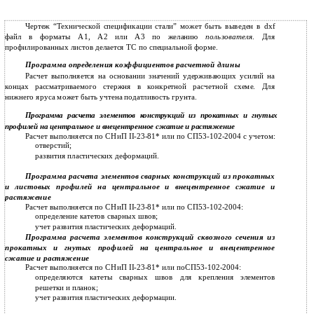
Чертеж “Технической спецификации стали” может быть выведен в dxf
файл в форматы А1, А2 или А3 по желанию
пользователя
. Для
профилированных листов делается ТС по специальной форме.
Программа определения коэффициентов расчетной длины
Расчет выполняется на основании значений удерживающих усилий на
концах рассматриваемого стержня в конкретной расчетной схеме. Для
нижнего яруса может быть учтена податливость грунта.
Программа расчета элементов конструкций из прокатных и гнутых
профилей на центральное и внецентренное сжатие и растяжение
Расчет выполняется по СНиП II-23-81* или по СП53-102-2004 с учетом:
отверстий;
развития пластических деформаций.
Программа расчета элементов сварных конструкций из прокатных
и листовых профилей на центральное и внецентренное сжатие и
растяжение
Расчет выполняется по СНиП II-23-81* или по СП53-102-2004:
определение катетов сварных швов;
учет развития пластических деформаций.
Программа расчета элементов конструкций сквозного сечения из
прокатных и гнутых профилей на центральное и внецентренное
сжатие и растяжение
Расчет выполняется по СНиП II-23-81* или поСП53-102-2004:
определяются катеты сварных швов для крепления элементов
решетки и планок;
учет развития пластических деформации.