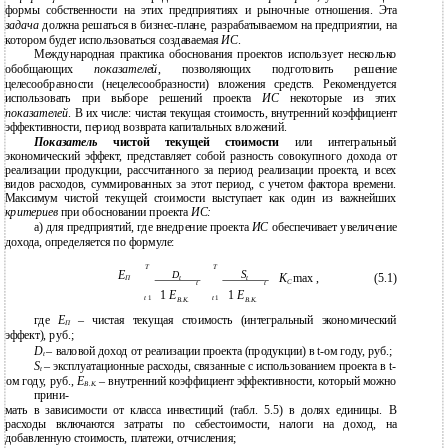
формы собственности на этих предприятиях и рыночные отношения. Эта
задача
должна решаться в бизнес-плане, разрабатываемом на предприятии, на
котором будет использоваться создаваемая
ИС
.
Международная практика обоснования проектов использует несколько
обобщающих
показателей
, позволяющих подготовить решение
целесообразности (нецелесообразности) вложения средств. Рекомендуется
использовать при выборе решений проекта
ИС
некоторые из этих
показателей
. В их числе: чистая текущая стоимость, внутренний коэффициент
эффективности, период возврата капитальных вложений.
Показатель
чистой текущей стоимости
или интегральный
экономический эффект, представляет собой разность совокупного дохода от
реализации продукции, рассчитанного за период реализации проекта, и всех
видов расходов, суммированных за этот период, с учетом фактора времени.
Максимум чистой текущей стоимости выступает как один из важнейших
критериев
при обосновании проекта
ИС:
а) для предприятий, где внедрение проекта
ИС
обеспечивает увеличение
дохода, определяется по формуле:
T
T
S
Е
D
К
max ,
(5.1)
П
t
t
С
t
t
1
E
1
E
t
1
t
1
В
.
К
.
В
.
К
.
где
Е
– чистая текущая стоимость (интегральный экономический
П
эффект), руб.;
D
– валовой доход от реализации проекта (продукции) в t-ом году, руб.;
t
S
– эксплуатационные расходы, связанные с использованием проекта в t-
t
ом году, руб.,
Е
– внутренний коэффициент эффективности, который можно
В.К.
прини-
мать в зависимости от класса инвестиций (табл. 5.5) в долях единицы. В
расходы включаются затраты по себестоимости, налоги на доход, на
добавленную стоимость, платежи, отчисления;