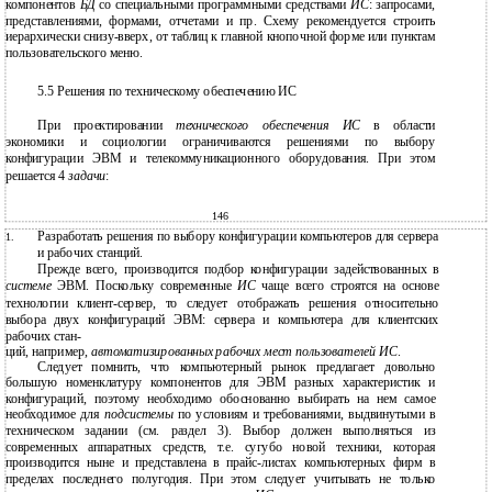
компонентов
БД
со специальными программными средствами
ИС
: запросами,
представлениями, формами, отчетами и пр. Схему рекомендуется строить
иерархически снизу-вверх, от таблиц к главной кнопочной форме или пунктам
пользовательского меню.
5.5 Решения по техническому обеспечению ИС
При проектировании
технического обеспечения ИС
в области
экономики и социологии ограничиваются решениями по выбору
конфигурации ЭВМ и телекоммуникационного оборудования. При этом
решается 4
задачи
:
146
Разработать решения по выбору конфигурации компьютеров для сервера
1.
и рабочих станций.
Прежде всего, производится подбор конфигурации задействованных в
системе
ЭВМ. Поскольку современные
ИС
чаще всего строятся на основе
технологии клиент-сервер, то следует отображать решения относительно
выбора двух конфигураций ЭВМ: сервера и компьютера для клиентских
рабочих стан-
ций, например,
автоматизированных рабочих мест пользователей ИС
.
Следует помнить, что компьютерный рынок предлагает довольно
большую номенклатуру компонентов для ЭВМ разных характеристик и
конфигураций, поэтому необходимо обоснованно выбирать на нем самое
необходимое для
подсистемы
по условиям и требованиями, выдвинутыми в
техническом задании (см. раздел 3). Выбор должен выполняться из
современных аппаратных средств, т.е. сугубо новой техники, которая
производится ныне и представлена в прайс-листах компьютерных фирм в
пределах последнего полугодия. При этом следует учитывать не только