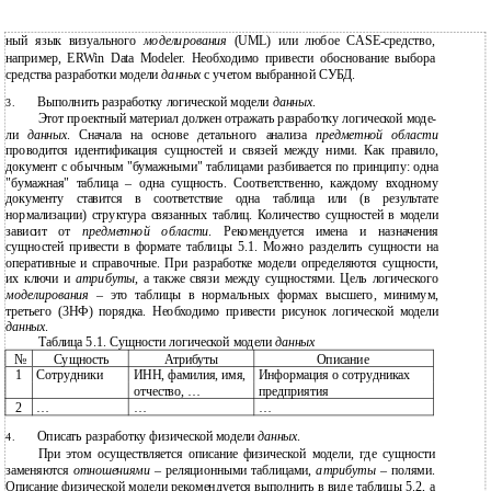
ный язык визуального
моделирования
(UML) или любое CASE-средство,
например, ERWin Data Modeler. Необходимо привести обоснование выбора
средства разработки модели
данных
с учетом выбранной СУБД.
Выполнить разработку логической модели
данных
.
3.
Этот проектный материал должен отражать разработку логической моде-
ли
данных
. Сначала на основе детального анализа
предметной области
проводится идентификация сущностей и связей между ними. Как правило,
документ с обычным "бумажными" таблицами разбивается по принципу: одна
"бумажная" таблица – одна сущность. Соответственно, каждому входному
документу ставится в соответствие одна таблица или (в результате
нормализации) структура связанных таблиц. Количество сущностей в модели
зависит от
предметной области
. Рекомендуется имена и назначения
сущностей привести в формате таблицы 5.1. Можно разделить сущности на
оперативные и справочные. При разработке модели определяются сущности,
их ключи и
атрибуты
, а также связи между сущностями. Цель логического
моделирования
– это таблицы в нормальных формах высшего, минимум,
третьего (3НФ) порядка. Необходимо привести рисунок логической модели
данных
.
Таблица 5.1. Сущности логической модели
данных
№
Сущность
Атрибуты
Описание
1
Сотрудники
ИНН, фамилия, имя,
Информация о сотрудниках
отчество, …
предприятия
2
…
…
…
Описать разработку физической модели
данных
.
4.
При этом осуществляется описание физической модели, где сущности
заменяются
отношениями
– реляционными таблицами,
атрибуты
– полями.
Описание физической модели рекомендуется выполнить в виде таблицы 5.2, а