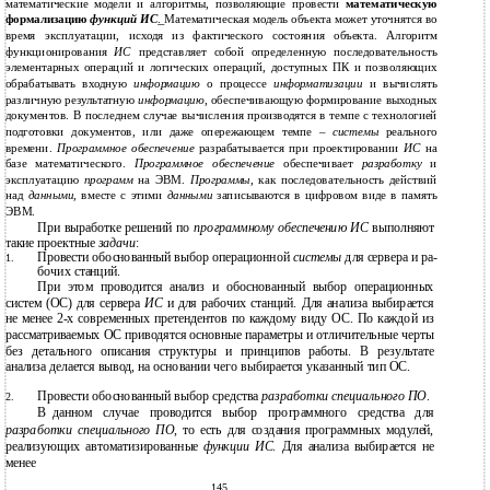
математические модели и алгоритмы, позволяющие провести
математическую
формализацию
функций ИС
.
Математическая модель объекта может уточнятся во
время эксплуатации, исходя из фактического состояния объекта. Алгоритм
функционирования
ИС
представляет собой определенную последовательность
элементарных операций и логических операций, доступных ПК и позволяющих
обрабатывать входную
информацию
о процессе
информатизации
и вычислять
различную результатную
информацию
, обеспечивающую формирование выходных
документов. В последнем случае вычисления производятся в темпе с технологией
подготовки документов, или даже опережающем темпе –
системы
реального
времени.
Программное обеспечение
разрабатывается при проектировании
ИС
на
базе математического.
Программное обеспечение
обеспечивает
разработку
и
эксплуатацию
программ
на ЭВМ.
Программы
, как последовательность действий
над
данными,
вместе с этими
данными
записываются в цифровом виде в память
ЭВМ.
При выработке решений по
программному обеспечению ИС
выполняют
такие проектные
задачи
:
Провести обоснованный выбор операционной
системы
для сервера и ра-
1.
бочих станций.
При этом проводится анализ и обоснованный выбор операционных
систем (ОС) для сервера
ИС
и для рабочих станций. Для анализа выбирается
не менее 2-х современных претендентов по каждому виду ОС. По каждой из
рассматриваемых ОС приводятся основные параметры и отличительные черты
без детального описания структуры и принципов работы. В результате
анализа делается вывод, на основании чего выбирается указанный тип ОС.
Провести обоснованный выбор средства
разработки специального ПО
.
2.
В
данном случае проводится выбор программного средства для
разработки специального ПО
, то есть для создания программных модулей,
реализующих автоматизированные
функции ИС
. Для анализа выбирается не
менее
145