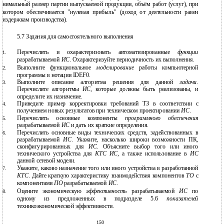
нимальный размер партии выпускаемой продукции, объём работ (услуг), при
котором обеспечивается "нулевая прибыль" (доход от деятельности равен
издержкам производства).
5.7 Задания для самостоятельного выполнения
Перечислить и охарактеризовать автоматизированные
функции
1.
разрабатываемой
ИС
. Охарактеризуйте периодичность их выполнения.
Выполните функциональное
моделирование
работы компьютерной
2.
программы в нотации IDEF0.
Выполните описание алгоритма решения для данной
задачи
.
3.
Перечислите алгоритмы
ИС
, которые должны быть реализованы, и
определите их назначение.
Приведите пример корректировки требований ТЗ в соответствии с
4.
получением новых результатов при техническом проектировании
ИС
.
Перечислить основные компоненты
программного обеспечения
5.
разрабатываемой
ИС
и дать их краткие определения.
Перечислить основные виды технических средств, задействованных в
6.
разрабатываемой
ИС
. Укажите, насколько широки возможности ПК,
сконфигурированных для
ИС
. Объясните выбор того или иного
технического устройства для
КТС ИС
, а также использование в
ИС
данной сетевой модели.
Укажите, каково назначение того или иного устройства в разработанной
7.
КТС
. Дайте краткую характеристику взаимодействия компонентов
ТО
с
компонентами
ПО
разрабатываемой
ИС
.
Оцените экономическую
эффективность
разрабатываемой
ИС
по
8.
одному из предложенных в подразделе 5.6
показателей
техникоэкономической эффективности.
150