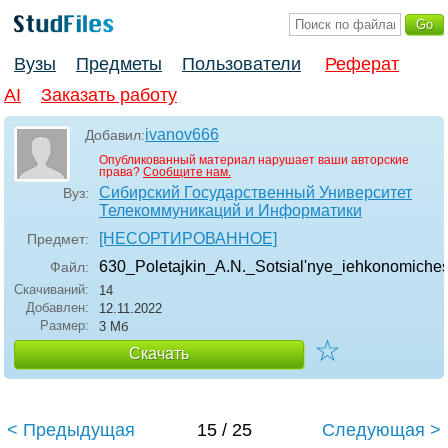
Вузы
Предметы
Пользователи
Реферат
AI
Заказать работу
ivanov666
Добавил:
Опубликованный материал нарушает ваши авторские
права?
Сообщите нам.
Сибирский Государственный Университет
Вуз:
Телекоммуникаций и Информатики
[НЕСОРТИРОВАННОЕ]
Предмет:
630_Poletajkin_A.N._Sotsial'nye_iehkonomiches
Файл:
Скачиваний:
14
Добавлен:
12.11.2022
Размер:
3 Мб
☆
Скачать
< Предыдущая
15 / 25
Следующая >