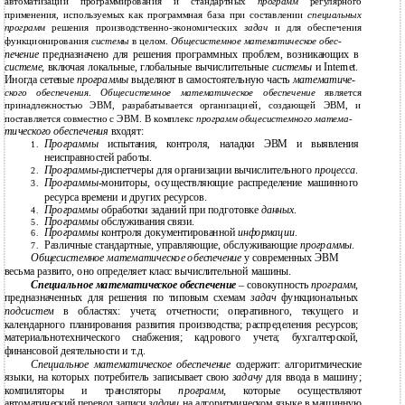
автоматизации программирования и стандартных
программ
регулярного
применения, используемых как программная база при составлении
специальных
программ
решения
производственно-экономических
задач
и для обеспечения
функционирования
системы
в целом.
Общесистемное математическое обес-
печение
предназначено для решения программных проблем, возникающих в
системе
, включая локальные, глобальные вычислительные
системы
и Internet.
Иногда сетевые
программы
выделяют в самостоятельную часть
математиче-
ского обеспечения
.
Общесистемное математическое обеспечение
является
принадлежностью ЭВМ, разрабатывается организацией, создающей ЭВМ, и
поставляется совместно с ЭВМ. В комплекс
программ общесистемного матема-
тического обеспечения
входят:
Программы
испытания, контроля, наладки ЭВМ и выявления
1.
неисправностей работы.
Программы
-диспетчеры для организации вычислительного
процесса
.
2.
Программы
-мониторы, осуществляющие распределение машинного
3.
ресурса времени и других ресурсов.
Программы
обработки заданий при подготовке
данных
.
4.
Программы
обслуживания связи.
5.
Программы
контроля документированной
информации
.
6.
Различные стандартные, управляющие, обслуживающие
программы
.
7.
Общесистемное математическое обеспечение
у современных ЭВМ
весьма развито, оно определяет класс вычислительной машины.
Специальное математическое обеспечение
– совокупность
программ
,
предназначенных для решения по типовым схемам
задач
функциональных
подсистем
в областях: учета; отчетности; оперативного, текущего и
календарного планирования развития производства; распределения ресурсов;
материальнотехнического снабжения; кадрового учета; бухгалтерской,
финансовой деятельности и т.д.
Специальное математическое обеспечение
содержит: алгоритмические
языки, на которых потребитель записывает свою
задачу
для ввода в машину;
компиляторы и трансляторы
программ
, которые осуществляют
автоматический перевод записи
задачи
на алгоритмическом языке в машинную