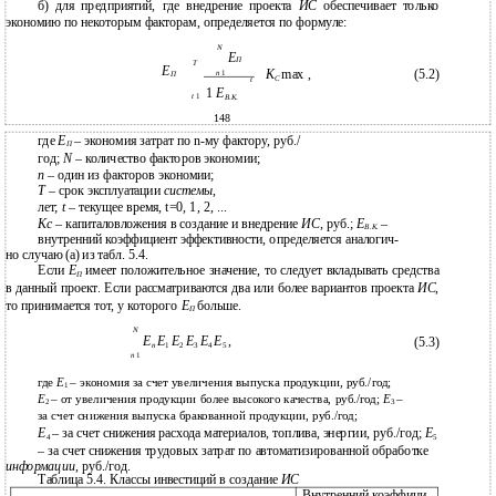
б) для предприятий, где внедрение проекта
ИС
обеспечивает только
экономию по некоторым факторам, определяется по формуле:
N
Е
П
T
Е
К
max ,
(5.2)
n
1
П
С
t
1
E
t
1
В
.
К
.
148
где
Е
– экономия затрат по n-му фактору, руб./
П
год;
N
– количество факторов экономии;
n
– один из факторов экономии;
Т
– срок эксплуатации
системы
,
лет;
t
– текущее время, t=0, 1, 2, ...
Кс
– капиталовложения в создание и внедрение
ИС
, руб.;
Е
–
В.К.
внутренний коэффициент эффективности, определяется аналогич-
но случаю (а) из табл. 5.4.
Если
Е
имеет положительное значение, то следует вкладывать средства
П
в данный проект. Если рассматриваются два или более вариантов проекта
ИС
,
то принимается тот, у которого
Е
больше.
П
N
Е
Е
Е
Е
Е
Е
,
(5.3)
1
2
3
4
5
n
n
1
где
Е
– экономия за счет увеличения выпуска продукции, руб./год;
1
Е
– от увеличения продукции более высокого качества, руб./год;
Е
–
2
3
за счет снижения выпуска бракованной продукции, руб./год;
Е
– за счет снижения расхода материалов, топлива, энергии, руб./год;
Е
4
5
– за счет снижения трудовых затрат по автоматизированной обработке
информации
, руб./год.
Таблица 5.4. Классы инвестиций в создание
ИС
Внутренний коэффици-