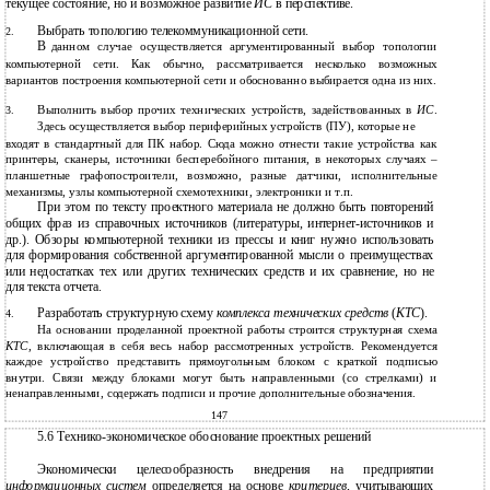
текущее состояние, но и возможное развитие
ИС
в перспективе.
Выбрать топологию телекоммуникационной сети.
2.
В
данном случае осуществляется аргументированный выбор топологии
компьютерной сети. Как обычно, рассматривается несколько возможных
вариантов построения компьютерной сети и обоснованно выбирается одна из них.
Выполнить выбор прочих технических устройств, задействованных в
ИС
.
3.
Здесь осуществляется выбор периферийных устройств (ПУ), которые не
входят в стандартный для ПК набор. Сюда можно отнести такие устройства как
принтеры, сканеры, источники бесперебойного питания, в некоторых случаях –
планшетные графопостроители, возможно, разные датчики, исполнительные
механизмы, узлы компьютерной схемотехники, электроники и т.п.
При этом по тексту проектного материала не должно быть повторений
общих фраз из справочных источников (литературы, интернет-источников и
др.). Обзоры компьютерной техники из прессы и книг нужно использовать
для формирования собственной аргументированной мысли о преимуществах
или недостатках тех или других технических средств и их сравнение, но не
для текста отчета.
Разработать структурную схему
комплекса технических средств
(
КТС
).
4.
На основании проделанной проектной работы строится структурная схема
КТС
, включающая в себя весь набор рассмотренных устройств. Рекомендуется
каждое устройство представить прямоугольным блоком с краткой подписью
внутри. Связи между блоками могут быть направленными (со стрелками) и
ненаправленными, содержать подписи и прочие дополнительные обозначения.
147
5.6 Технико-экономическое обоснование проектных решений
Экономически целесообразность внедрения на предприятии
информационных систем
определяется на основе
критериев
, учитывающих