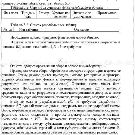
краткое описание таблиц свести в таблицу 5.3.
Таблица 5.2. Структура сущности физической модели
данных
_________
Имя поля
Тип дан-
Размер
Условие на
Значение по
Примечание
ных
значение
умолчанию
Таблица 5.3. Список разработанных таблиц
№ п/п
Описание
Имя таблицы
Необходимо привести рисунок физической модели
данных
.
В случае если в разрабатываемой
подсистеме
не требуется разработка и
описание
БД
, выполнение
задач
1, 3 и 4 не требуется.
141
Описать
процесс
организации сбора и обработки
информации
.
5.
Приводится схема сбора, обработки и передачи
информации
и дается ее
описание. Схему рекомендуется приводить направо (от приема и проверки
входных документов или файлов к формированию и передаче исходящих
документов или файлов по назначению). Описание схемы может быть
подробным. Необходимо описать организацию ведения
БД
и привести
средства ее защиты от разрушения и несанкционированного доступа, а также
регламент процедур обслуживания (проверка, копирование, создание архивов).
В
случае если в разрабатываемой
ИС
не требуется разработка и
описание
БД
, данный материал должен содержать описание подробной схемы
сбора, обработки и передачи
информации
с указанием мнемонических имен,
форматов, частот следования и прочих характеристик каждого сигнала,
имеющего место в
ИС
. На блок-схеме каждому сигналу соответствует
направленная связь между субъектами рассматриваемого
информационного
процесса
, обозначаемая стрелкой, а сами субъекты обозначаются блоками. В
зависимости от характеристик субъектов могут использоваться разные блоки.