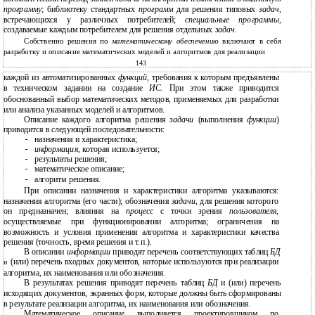
программу
; библиотеку стандартных
программ
для решения типовых
задач
,
встречающихся у различных потребителей;
специальные программы
,
создаваемые каждым потребителем для решения отдельных
задач
.
Собственно решения по
математическому обеспечению
включают в себя
разработку и описание математических моделей и алгоритмов для реализации
143
каждой из автоматизированных
функций
, требования к которым предъявлены
в техническом задании на создание
ИС
. При этом также приводится
обоснованный выбор математических методов, применяемых для разработки
или анализа указанных моделей и алгоритмов.
Описание каждого алгоритма решения
задачи
(выполнения
функции
)
приводится в следующей последовательности:
назначения и характеристика;
-
информация
, которая используется;
-
результаты решения;
-
математическое описание;
-
алгоритм решения.
-
При описании назначения и характеристики алгоритма указываются:
назначения алгоритма (его части); обозначения
задачи
, для решения которого
он предназначен; влияния на
процесс
с точки зрения
пользователя
,
осуществляемые при функционировании алгоритма; ограничения на
возможность и условия применения алгоритма и характеристики качества
решения (точность, время решения и т.п.).
В
описании
информации
приводят перечень соответствующих таблиц
БД
(или) перечень входных документов, которые используются при реализации
и
алгоритма, их наименования или обозначения.
В
результатах решения приводят перечень таблиц
БД
и (или) перечень
исходящих документов, экранных форм, которые должны быть сформированы
в результате реализации алгоритма, их наименования или обозначения.
Математическое описание выполняется проектировщиком по