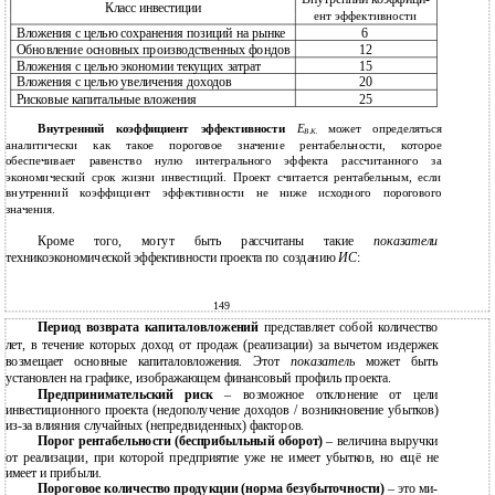
Класс инвестиции
ент эффективности
Вложения с целью сохранения позиций на рынке
6
Обновление основных производственных фондов
12
Вложения с целью экономии текущих затрат
15
Вложения с целью увеличения доходов
20
Рисковые капитальные вложения
25
Внутренний коэффициент эффективности
Е
может определяться
В.К.
аналитически как такое пороговое значение рентабельности, которое
обеспечивает равенство нулю интегрального эффекта рассчитанного за
экономический срок жизни инвестиций. Проект считается рентабельным, если
внутренний коэффициент эффективности не ниже исходного порогового
значения.
Кроме того, могут быть рассчитаны такие
показатели
техникоэкономической эффективности проекта по созданию
ИС
:
149
Период возврата капиталовложений
представляет собой количество
лет, в течение которых доход oт продаж (реализации) за вычетом издержек
возмещает основные капиталовложения. Этот
показатель
может быть
установлен на графике, изображающем финансовый профиль проекта.
Предпринимательский риск
– возможное отклонение от цели
инвестиционного проекта (недополучение доходов / возникновение убытков)
из-за влияния случайных (непредвиденных) факторов.
Порог рентабельности (бесприбыльный оборот)
– величина выручки
от реализации, при которой предприятие уже не имеет убытков, но ещё не
имеет и прибыли.
Пороговое количество продукции (норма безубыточности)
– это ми-