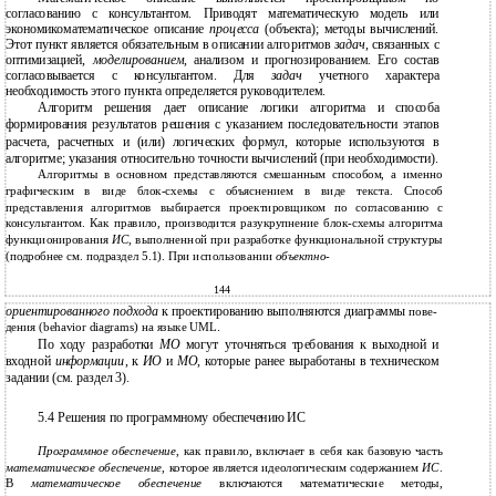
согласованию с консультантом. Приводят математическую модель или
экономикоматематическое описание
процесса
(объекта); методы вычислений.
Этот пункт является обязательным в описании алгоритмов
задач
, связанных с
оптимизацией,
моделированием
, анализом и прогнозированием. Его состав
согласовывается с консультантом. Для
задач
учетного характера
необходимость этого пункта определяется руководителем.
Алгоритм решения дает описание логики алгоритма и способа
формирования результатов решения с указанием последовательности этапов
расчета, расчетных и (или) логических формул, которые используются в
алгоритме; указания относительно точности вычислений (при необходимости).
Алгоритмы в основном представляются смешанным способом, а именно
графическим в виде блок-схемы с объяснением в виде текста. Способ
представления алгоритмов выбирается проектировщиком по согласованию с
консультантом. Как правило, производится разукрупнение блок-схемы алгоритма
функционирования
ИС
, выполненной при разработке функциональной структуры
(подробнее см. подраздел 5.1). При использовании
объектно-
144
ориентированного подхода
к проектированию выполняются диаграммы
пове-
.
дения (behavior diagrams) на языке UML
По ходу разработки
МО
могут уточняться требования к выходной и
входной
информации
, к
ИО
и
МО
, которые ранее выработаны в техническом
задании (см. раздел 3).
5.4 Решения по программному обеспечению ИС
Программное обеспечение
, как правило, включает в себя как базовую часть
математическое обеспечение
, которое является идеологическим содержанием
ИС
.
В
математическое обеспечение
включаются математические методы,