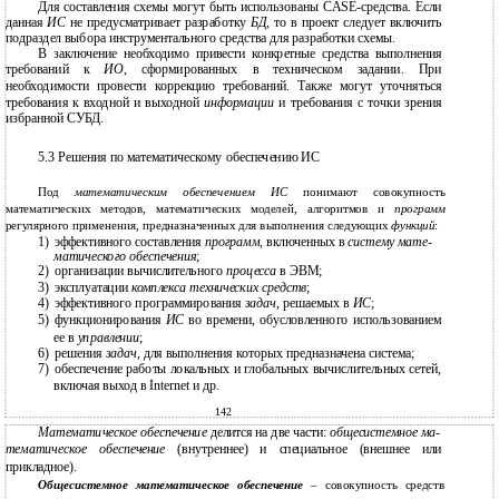
Для составления схемы могут быть использованы CASE-средства. Если
данная
ИС
не предусматривает разработку
БД
, то в проект следует включить
подраздел выбора инструментального средства для разработки схемы.
В
заключение необходимо привести конкретные средства выполнения
требований к
ИО
, сформированных в техническом задании. При
необходимости провести коррекцию требований. Также могут уточняться
требования к входной и выходной
информации
и требования с точки зрения
избранной СУБД.
5.3 Решения по математическому обеспечению ИС
Под
математическим обеспечением ИС
понимают совокупность
математических методов, математических моделей, алгоритмов и
программ
регулярного применения, предназначенных для выполнения следующих
функций
:
1)
эффективного составления
программ
, включенных в
систему мате-
матического обеспечения
;
2)
организации вычислительного
процесса
в ЭВМ;
3)
эксплуатации
комплекса технических средств
;
4)
эффективного программирования
задач
, решаемых в
ИС
;
5)
функционирования
ИС
во времени, обусловленного использованием
ее в
управлении
;
6)
решения
задач
, для выполнения которых предназначена система;
7)
обеспечение работы локальных и глобальных вычислительных сетей,
включая выход в Internet и др.
142
Математическое обеспечение
делится на две части:
общесистемное ма-
тематическое обеспечение
(внутреннее) и специальное (внешнее или
прикладное).
Общесистемное математическое обеспечение
– совокупность средств