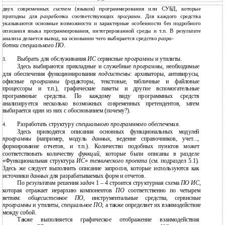
двух современных
систем
(языков) программирования или СУБД, которые
пригодны для
разработки
соответствующих
программ
. Для каждого средства
указываются основные возможности и характерные особенности без подробного
описания языка программирования, интегрированной среды и т.п. В результате
анализа делается вывод, на основании чего выбирается средство
разра-
ботки специального ПО
.
Выбрать для обслуживания
ИС
сервисные
программы
и утилиты.
3.
Здесь выбираются прикладные и служебные
программы
, необходимые
для обеспечения функционирования
подсистемы
: архиваторы, антивирусы,
офисные
программы
(редакторы, текстовые, табличные и файловые
процессоры и т.п.), графические пакеты и другие вспомогательные
программные средства. По каждому виду программных средств
анализируется несколько возможных современных претендентов, затем
выбирается один из них с обоснованием (почему?).
Разработать структуру
специального программного обеспечения
.
4.
Здесь приводятся описания основных функциональных модулей
программы
(например, модуль
данных
, ведение справочников, учет...,
формирование отчетов, и т.п.). Количество подобных пунктов может
соответствовать количеству
функций
, которые были описаны в разделе
«Функциональная структура
ИС
»
технического проекта
(см. подраздел 5.1).
Здесь же следует выполнить описание запросов, которые используются как
источники
данных
для разрабатываемых форм и отчетов.
По результатам решения
задач
1 – 4 строится структурная схема
ПО ИС
,
которая отражает иерархию компонентов
ПО
соответственно по четырем
ветвям:
общесистемное ПО
, инструментальные средства, сервисные
программы
и утилиты,
специальное ПО
, а также определяет их взаимодействие
между собой.
Также выполняется графическое отображение взаимодействия