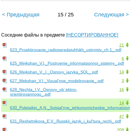
< Предыдущая
15 / 25
Следующая >
Соседние файлы в предмете
[НЕСОРТИРОВАННОЕ]
21
623_Proektirovanie_radioperedajuhhikh_ustrojstv_ch.1_.pdf
6
625_Mejkshan_V.I._Postroenie_informatsionnoj_sistemy_.pdf
626_Mejkshan_V._I._Osnovy_jazyka_SQL_.pdf
14
627_Mekshan_V.I._Vizual'noe_modelirovanie_.pdf
3
628_Nechta_I.V._Osnovy_ob`ektno-
16
orientirovannogo_.pdf
14
630_Poletajkin_A.N._Sotsial'nye_iehkonomicheskie_informatsion
47
631_Reshetnikova_E.V._Russkij_jazyk_i_kul'tura_rechi_.pdf
209