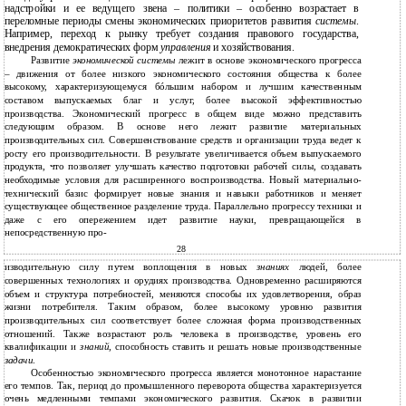
надстройки и ее ведущего звена – политики – особенно возрастает в
переломные периоды смены экономических приоритетов развития
системы
.
Например, переход к рынку требует создания правового государства,
внедрения демократических форм
управления
и хозяйствования.
Развитие
экономической системы
лежит в основе экономического прогресса
– движения от более низкого экономического состояния общества к более
высокому, характеризующемуся бóльшим набором и лучшим качественным
составом выпускаемых благ и услуг, более высокой эффективностью
производства. Экономический прогресс в общем виде можно представить
следующим образом. В основе него лежит развитие материальных
производительных сил. Совершенствование средств и организации труда ведет к
росту его производительности. В результате увеличивается объем выпускаемого
продукта, что позволяет улучшать качество подготовки рабочей силы, создавать
необходимые условия для расширенного воспроизводства. Новый материально-
технический базис формирует новые знания и навыки работников и меняет
существующее общественное разделение труда. Параллельно прогрессу техники и
даже с его опережением идет развитие науки, превращающейся в
непосредственную про-
28
изводительную силу путем воплощения в новых
знаниях
людей, более
совершенных технологиях и орудиях производства. Одновременно расширяются
объем и структура потребностей, меняются способы их удовлетворения, образ
жизни потребителя. Таким образом, более высокому уровню развития
производительных сил соответствует более сложная форма производственных
отношений. Также возрастают роль человека в производстве, уровень его
квалификации и
знаний
, способность ставить и решать новые производственные
задачи
.
Особенностью экономического прогресса является монотонное нарастание
его темпов. Так, период до промышленного переворота общества характеризуется
очень медленными темпами экономического развития. Скачок в развитии