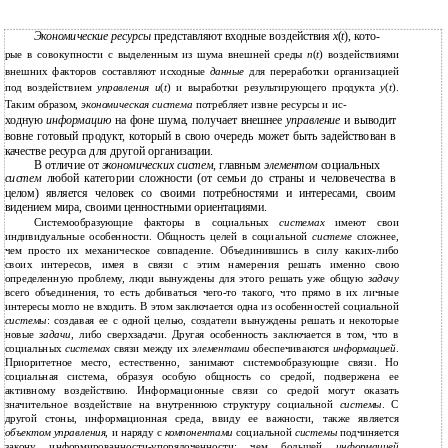
Экономические ресурсы
представляют входные воздействия
x
(
t
), кото-
рые в совокупности с выделенным из шума внешней среды
n
(
t
) воздействиями
внешних факторов составляют исходные
данные
для переработки организацией
под воздействием
управления u
(
t
) и выработки результирующего продукта
y
(
t
).
Таким образом,
экономическая система
потребляет извне ресурсы и ис-
ходную
информацию
на фоне шума, получает внешнее
управление
и выводит
вовне готовый продукт, который в свою очередь может быть задействован в
качестве ресурса для другой организации.
В отличие от
экономических систем
, главным
элементом
социальных
систем
любой категории сложности (от семьи до страны и человечества в
целом) является человек со своими потребностями и интересами, своим
видением мира, своими ценностными ориентациями.
Системообразующие факторы в социальных
системах
имеют свои
индивидуальные особенности. Общность целей в социальной
системе
сложнее,
чем просто их механическое совпадение. Объединившись в силу каких-либо
своих интересов, имея в связи с этим намерения решать именно свою
определенную проблему, люди вынуждены для этого решать уже общую
задачу
всего объединения, то есть добиваться чего-то такого, что прямо в их личные
интересы могло не входить. В этом заключается одна из особенностей социальной
системы
: создавая ее с одной целью, создатели вынуждены решать и некоторые
новые
задачи
, либо сверхзадачи. Другая особенность заключается в том, что в
социальных
системах
связи между их
элементами
обеспечиваются
информацией
.
Приоритетное место, естественно, занимают системообразующие связи. Но
социальная система, образуя особую общность со средой, подвержена ее
активному воздействию. Информационные связи со средой могут оказать
значительное воздействие на внутреннюю структуру социальной
системы
. С
другой стоны, информационная среда, ввиду ее важности, также является
объектом управления
, и наряду с
компонентами
социальной
системы
подчиняется
закону информированности-упорядоченности: чем большей
информацией