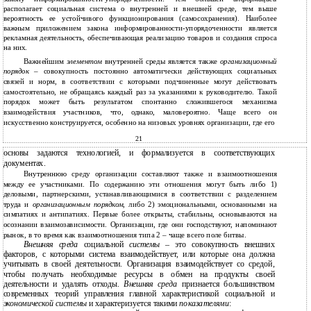
располагает социальная система о внутренней и внешней среде, тем выше
вероятность ее устойчивого функционирования (самосохранения). Наиболее
важным приложением закона информированности-упорядоченности является
рекламная деятельность, обеспечивающая реализацию товаров и создания спроса
на них.
Важнейшим
элементом
внутренней среды является также
организационный
порядок
– совокупность постоянно автоматически действующих социальных
связей и норм, в соответствии с которыми подчиненные могут действовать
самостоятельно, не обращаясь каждый раз за указаниями к руководителю. Такой
порядок может быть результатом спонтанно сложившегося механизма
взаимодействия участников, что, однако, маловероятно. Чаще всего он
искусственно конструируется, особенно на низовых уровнях организации, где его
21
основы задаются технологией, и формализуется в соответствующих
документах.
Внутреннюю среду организации составляют также и взаимоотношения
между ее участниками. По содержанию эти отношения могут быть либо 1)
деловыми, партнерскими, устанавливающимися в соответствии с разделением
труда и
организационным порядком
, либо 2) эмоциональными, основанными на
симпатиях и антипатиях. Первые более открыты, стабильны, основываются на
осознании взаимозависимости. Организации, где они господствуют, напоминают
рынок, в то время как взаимоотношения типа 2 – чаще всего поле битвы.
Внешняя среда
социальной
системы
– это совокупность внешних
факторов, с которыми система взаимодействует, или которые она должна
учитывать в своей деятельности. Организация взаимодействует со средой,
чтобы получать необходимые ресурсы в обмен на продукты своей
деятельности и удалять отходы.
Внешняя среда
признается большинством
современных теорий управления главной характеристикой социальной и
экономической системы
и характеризуется такими
показателями
: