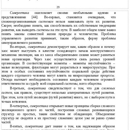
29
Синергетика
ошеломляет своими необычными идеями и
представлениями [44]. Во-первых, становится очевидным, что
сложноорганизованным
системам
нельзя навязывать пути их развития.
Скорее, необходимо понять, как способствовать их собственным тенденциям
развития, как выводить
системы
на эти пути. В наиболее общем плане важно
понять законы совместной жизни природы и человечества. Проблема
управляемого развития принимает, таким образом, форму проблемы
самоуправляемого развития.
Во-вторых,
синергетика
демонстрирует нам, каким образом и почему
хаос может выступать в качестве созидающего начала конструктивного
механизма эволюции, как из хаоса объединенными силами может развиться
новая организация. Через хаос осуществляется связь разных уровней
организации. В соответствующие моменты – моменты неустойчивости –
малые возмущения, флуктуации могут разрастаться в макроструктуры. При
этом в особых состояниях неустойчивости социальной среды действия
каждого отдельного человека могут влиять на микросоциальные
процессы
.
Отсюда вытекает необходимость осознания каждым человеком огромной
ответственности за судьбу всей социальной
системы
, всего общества.
В-третьих,
синергетика
свидетельствует о том, что для
сложных
систем
, как правило, существует несколько альтернативных путей развития.
При этом, хотя путей эволюции (путей развития) много, но с выбором пути в
точках ветвления.
В-четвертых,
синергетика
открывает новые принципы сборки сложного
эволюционного целого из частей, построения сложных развивающихся
структур из простых, таким свойством не обладающих. Объединение
структур не сводится к их простому сложению: целое уже не равно сумме
частей.
В-пятых,
синергетика
дает знание о том, как надлежащим образом