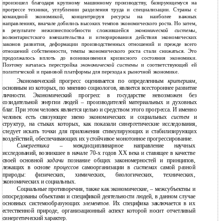
произошел благодаря крупному машинному производству, базирующемуся на
прогрессе техники, углублении разделения труда и специализации. Страны с
командной экономикой, концентрируя ресурсы на наиболее важных
направлениях, вначале добились высоких темпов экономического роста. Но затем,
в результате нежизнеспособности сложившейся
экономической системы
,
волюнтаристского вмешательства и игнорирования действия экономических
законов развития, деформации производственных отношений и прежде всего
отношений собственности, темпы экономического роста стали снижаться. Это
продолжалось вплоть до возникновения кризисного состояния экономики.
Поэтому началась перестройка
экономической системы
и соответствующей ей
политической и правовой платформы для перехода к рыночной экономике.
Экономический прогресс оценивается по определенным
критериям
,
основным из которых, по мнению социологов, является всестороннее развитие
личности. Экономический прогресс в государстве невозможен без
созидательной энергии людей – производителей материальных и духовных
благ. При этом человек является целью и средством этого прогресса. И именно
человек есть связующее звено экономических и социальных
систем
и
структур, на стыках которых, как показали синергетические исследования,
следует искать точки для приложения стимулирующих и стабилизирующих
воздействий, обеспечивающих их устойчивое монотонное прогрессирование.
Синергетика
– междисциплинарное направление научных
исследований, возникшее в начале 70-х годов ХХ века и ставящее в качестве
своей основной
задачи
познание общих закономерностей и принципов,
лежащих в основе
процессов
самоорганизации в
системах
самой разной
природы: физических, химических, биологических, технических,
экономических и социальных.
Социальные противоречия, также как экономические, – межсубъектны и
опосредованы объектами и спецификой деятельности людей, в данном случае
основных системообразующих
элементов
. Их специфика заключается в их
естественной природе, организационный аспект которой носит отчетливый
синергетический характер.