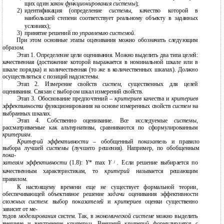
щих один
закон функционирования системы
);
2)
идентификация (определение
системы
, качество которой в
наибольшей степени соответствует реальному объекту в заданных
условиях);
3)
принятие решений по
управлению системой
.
При этом основные этапы оценивания можно обозначить следующим
образом.
Этап 1. Определение цели оценивания. Можно выделить два типа целей:
качественная (достижение которой выражается в номинальной шкале или в
шкале порядка) и количественная (то же в количественных шкалах). Должно
осуществляться с позиций надсистемы.
Этап 2. Измерение свойств
систем
, существенных для целей
оценивания. Связан с выбором шкал измерений свойств.
Этап 3. Обоснование предпочтений –
критериев
качества и
критериев
эффективности
функционирования на основе измеренных свойств
систем
на
выбранных шкалах.
Этап 4. Собственно оценивание. Все исследуемые
системы
,
рассматриваемые как альтернативы, сравниваются по сформулированным
критериям
.
Критерий эффективности –
обобщенный
показатель
и правило
выбора лучшей
системы
(лучшего решения). Например, по обобщенным
пока-
j
зателям эффективности
(1.8):
Y
* max
Y
.
Если решение выбирается по
качественным характеристикам, то
критерий
называется решающим
правилом.
К настоящему времени еще не существует формальной теории,
обеспечивающей объективное решение
задачи
оценивания эффективности
сложных систем
: выбор
показателей
и
критериев
оценки существенно
зависит от ме-
тодов
моделирования
систем. Так, в
экономической системе
можно выделить
внешние и внутренние
критерии
. Внешний
критерий
формулируется с