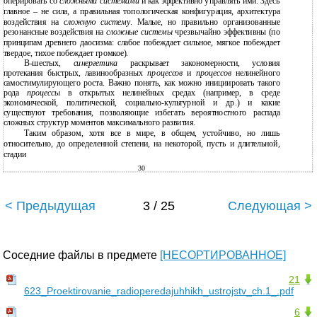
оперировать со
сложными системами
и как эффективно управлять ими. Здесь
главное – не сила, а правильная топологическая конфигурация, архитектура
воздействия на
сложную систему
. Малые, но правильно организованные
резонансные воздействия на
сложные системы
чрезвычайно эффективны (по
принципам древнего даосизма: слабое побеждает сильное, мягкое побеждает
твердое, тихое побеждает громкое).
В-шестых,
синергетика
раскрывает закономерности, условия
протекания быстрых, лавинообразных
процессов
и
процессов
нелинейного
самостимулирующего роста. Важно понять, как можно инициировать такого
рода
процессы
в открытых нелинейных средах (например, в среде
экономической, политической, социально-культурной и др.) и какие
существуют требования, позволяющие избегать вероятностного распада
сложных структур моментов максимального развития.
Таким образом, хотя все в мире, в общем, устойчиво, но лишь
относительно, до определенной степени, на некоторой, пусть и длительной,
стадии
30
< Предыдущая
3 / 25
Следующая >
Соседние файлы в предмете
[НЕСОРТИРОВАННОЕ]
21
623_Proektirovanie_radioperedajuhhikh_ustrojstv_ch.1_.pdf
6