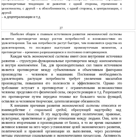
противоречивые тенденции ее развития: с одной стороны, стремление к
целостности
, с другой – к обособленности, с одной стороны, к централизации, с
другой
– к децентрализации и т.д.
27
Наиболее общим и главным источником развития
экономической системы
является противоречие между ростом потребностей и возможностями их
удовлетворения. Так как потребности растут быстрее, чем появляются средства их
удовлетворения, то последние выступают промежуточным моментом, а
противоречие – временно разрешающимся и постоянно повторяющимся.
Каждая часть
экономической системы
имеет свои внутренние источники
развития – структурно-функциональные противоречия между
компонентами
и внутри
компонентов
. Так, для производительных сил таким источником
является противоречие между субъективным и объективным факторами
производства – человеком и машинами. Постоянная необходимость
удовлетворять растущие потребности требует увеличения масштабов
производства, повышения его полезности и эффективности. Однако это
требование вступает в противоречие с ограниченными возможностями
человека: пределами его физической силы, скорости реакции и т.д. Разрешается
это противоречие путем передачи технике все большего числа функций,
оставляя за человеком творческие, целеполагающие обязанности.
К внешним причинам развития
экономической системы
относится ее
взаимодействие с
социальной средой
, образующей надстройку над
экономическим базисом. В эту надстройку входят политические, правовые,
культурные, нравственные и другие отношения между людьми. Они, хотя и
являются вторичными и производными от базиса, в то же время оказывают
активное влияние на него через установление целей экономического развития,
политической и правовой организации их выполнения, через различные
методы
управления
социальными и экономическими
процессами
. Активность