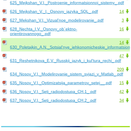
625_Mejkshan_V.I._Postroenie_informatsionnoj_sistemy_.pdf
626_Mejkshan_V._I._Osnovy_jazyka_SQL_.pdf
14
627_Mekshan_V.I._Vizual'noe_modelirovanie_.pdf
3
628_Nechta_I.V._Osnovy_ob`ektno-
16
orientirovannogo_.pdf
14
630_Poletajkin_A.N._Sotsial'nye_iehkonomicheskie_informatsion
47
631_Reshetnikova_E.V._Russkij_jazyk_i_kul'tura_rechi_.pdf
209
634_Nosov_V.I._Modelirovanie_sistem_svjazi_v_Matlab_.pdf
635_Nosov_V.I._Optimizatsija_parametrov_setej__.pdf
15
636_Nosov_V.I._Seti_radiodostupa_CH.1_.pdf
42
637_Nosov_V.I._Seti_radiodostupa_CH.2_.pdf
34