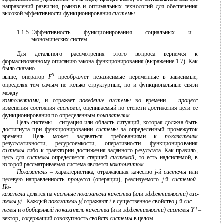
направлений развития, рынков и оптимальных технологий для обеспечения
высокой эффективности функционирования
системы
.
1.1.5
Эффективность функционирования социальных и
экономических систем
Для детального рассмотрения этого вопроса вернемся к
формализованному описанию закона функционирования (выражение 1.7). Как
было сказано
S
выше, оператор
F
преобразует независимые переменные в зависимые,
определяя тем самым не только структурные, но и функциональные связи
между
компонентами
, и отражает
поведение системы
во времени –
процесс
изменения состояния
системы
, оцениваемый по степени достижения цели ее
функционирования по определенным
показателям
.
Цель системы – ситуация или область ситуаций, которая должна быть
достигнута при функционировании
системы
за определенный промежуток
времени. Цель может задаваться требованиями к
показателям
результативности, ресурсоемкости, оперативности функционирования
системы
либо к траектории достижения заданного результата. Как правило,
цель для
системы
определяется старшей
системой
, то есть надсистемой, в
которой рассматриваемая система является
компонентом
.
Показатель –
характеристика, отражающая качество
j-
й
системы
или
целевую направленность
процесса
(операции), реализуемого
j
-й
системой
.
По-
казатели
делятся на
частные показатели качества
(или
эффективности) сис-
j
j
темы y
. Каждый
показатель y
отражают
i
-е существенное свойство
j
-й
сис-
i
i
j
темы
и
обобщенный показатель качества
(или
эффективности) системы Y
–
вектор, содержащий совокупность свойств
системы
в целом.