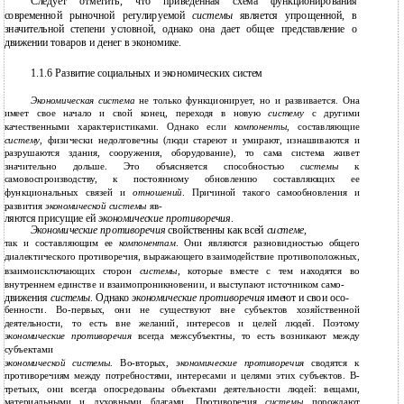
Следует отметить, что приведенная схема функционирования
современной рыночной регулируемой
системы
является упрощенной, в
значительной степени условной, однако она дает общее представление о
движении товаров и денег в экономике.
1.1.6 Развитие социальных и экономических систем
Экономическая система
не только функционирует, но и развивается. Она
имеет свое начало и свой конец, переходя в новую
систему
с другими
качественными характеристиками. Однако если
компоненты
, составляющие
систему
, физически недолговечны (люди стареют и умирают, изнашиваются и
разрушаются здания, сооружения, оборудование), то сама система живет
значительно дольше. Это объясняется способностью
системы
к
самовоспроизводству, к постоянному обновлению составляющих ее
функциональных связей и
отношений
. Причиной такого самообновления и
развития
экономической системы
яв-
ляются присущие ей
экономические противоречия
.
Экономические противоречия
свойственны как всей
системе
,
так и составляющим ее
компонентам
. Они являются разновидностью общего
диалектического противоречия, выражающего взаимодействие противоположных,
взаимоисключающих сторон
системы
, которые вместе с тем находятся во
внутреннем единстве и взаимопроникновении, и выступают источником само-
движения
системы
. Однако
экономические противоречия
имеют и свои осо-
бенности. Во-первых, они не существуют вне субъектов хозяйственной
деятельности, то есть вне желаний, интересов и целей людей. Поэтому
экономические противоречия
всегда межсубъектны, то есть возникают между
субъектами
экономической системы
.
Во-вторых,
экономические противоречия
сводятся к
противоречиям между потребностями, интересами и целями этих субъектов. В-
третьих, они всегда опосредованы объектами деятельности людей: вещами,
материальными и духовными благами. Противоречия
системы
порождают