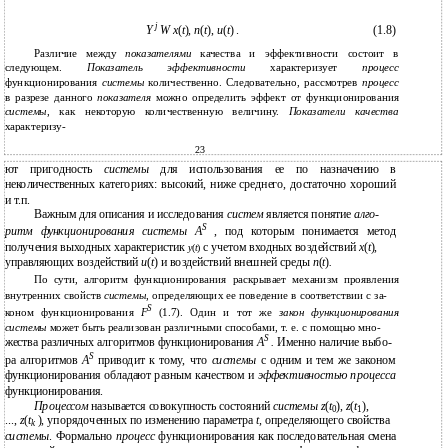
j
Y
W x
(
t
),
n
(
t
),
u
(
t
) .
(1.8)
Различие между
показателями
качества и эффективности состоит в
следующем.
Показатель эффективности
характеризует
процесс
функционирования
системы
количественно. Следовательно, рассмотрев
процесс
в разрезе данного
показателя
можно определить эффект от функционирования
системы
, как некоторую количественную величину.
Показатели качества
характеризу-
23
ют пригодность
системы
для использования ее по назначению в
неколичественных категориях: высокий, ниже среднего, достаточно хороший
и т.п.
Важным для описания и исследования
систем
является понятие
алго-
S
ритм функционирования системы A
, под которым понимается метод
получения выходных характеристик
с учетом входных воздействий
x
(
t
),
y
(
t
)
управляющих воздействий
u
(
t
) и воздействий внешней среды
n
(
t
)
.
По сути, алгоритм функционирования раскрывает механизм проявления
внутренних свойств
системы
, определяющих ее поведение в соответствии с за-
S
коном функционирования
F
(1.7). Один и тот же
закон функционирования
системы
может быть реализован различными способами, т. е. с помощью мно-
S
жества различных алгоритмов функционирования
A
.
Именно наличие выбо-
S
ра алгоритмов
A
приводит к тому, что
системы
с одним и тем же законом
функционирования обладают разным качеством и
эффективностью процесса
функционирования.
Процессом
называется совокупность состояний
системы z
(
t
),
z
(
t
),
0
1
...,
z
(
t
), упорядоченных по изменению параметра
t,
определяющего свойства
k
системы
. Формально
процесс
функционирования как последовательная смена