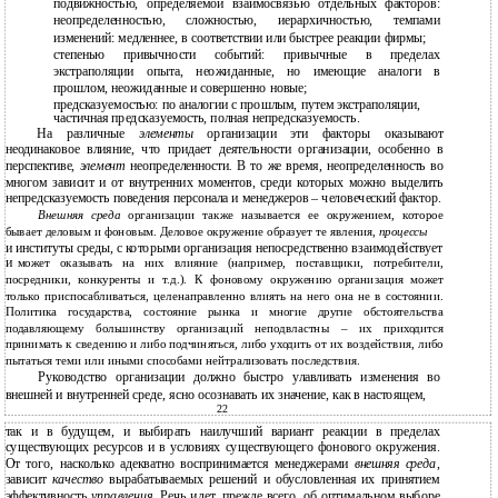
подвижностью, определяемой взаимосвязью отдельных факторов:
неопределенностью, сложностью, иерархичностью, темпами
изменений: медленнее, в соответствии или быстрее реакции фирмы;
степенью привычности событий: привычные в пределах
экстраполяции опыта, неожиданные, но имеющие аналоги в
прошлом, неожиданные и совершенно новые;
предсказуемостью: по аналогии с прошлым, путем экстраполяции,
частичная предсказуемость, полная непредсказуемость.
На различные
элементы
организации эти факторы оказывают
неодинаковое влияние, что придает деятельности организации, особенно в
перспективе,
элемент
неопределенности
.
В то же время, неопределенность во
многом зависит и от внутренних моментов, среди которых можно выделить
непредсказуемость поведения персонала и менеджеров – человеческий фактор.
Внешняя среда
организации также называется ее окружением
,
которое
бывает деловым и фоновым. Деловое окружение образует те явления,
процессы
и
институты среды, с которыми организация непосредственно взаимодействует
и
может оказывать на них влияние (например, поставщики, потребители,
посредники, конкуренты и т.д.). К фоновому окружению организация может
только приспосабливаться, целенаправленно влиять на него она не в состоянии.
Политика государства, состояние рынка и многие другие обстоятельства
подавляющему большинству организаций неподвластны – их приходится
принимать к сведению и либо подчиняться, либо уходить от их воздействия, либо
пытаться теми или иными способами нейтрализовать последствия.
Руководство организации должно быстро улавливать изменения во
внешней и внутренней среде, ясно осознавать их значение, как в настоящем,
22
так и в будущем, и выбирать наилучший вариант реакции в пределах
существующих ресурсов и в условиях существующего фонового окружения.
От того, насколько адекватно воспринимается менеджерами
внешняя среда
,
зависит
качество
вырабатываемых решений и обусловленная их принятием
эффективность
управления
. Речь идет, прежде всего, об оптимальном выборе