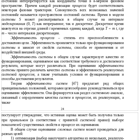
состояний интерпретируется как координаты точки в
k
-мерном фазовом
пространстве. Причем каждой реализации
процесса
будет соответствовать
некоторая фазовая траектория. Совокупность всех возможных значений
состояний
z
называется пространством состояний
системы
. Время в модели
системы S
может рассматриваться в общем случае на интервале
моделирования
(0,
T
) как непрерывное, так и дискретное. Дискретное время
квантуется на отрезки длиной
t
временных единиц каждый, когда
Т = m t,
где
m
– число интервалов дискретизации.
Эффективность процесса
– степень его приспособленности к
достижению цели. Эффективность проявляется только при функционировании
системы
и зависит от свойств
системы
, способа ее применения и от
воздействий внешней среды.
Эффективность системы
в общем случае характеризует качество ее
функционирования, оцениваемое как соответствие требуемого и достигаемого
результата, которые могут различаться. При оценивании
эффективности
системы
принято различать качество
системы
и эффективность реализуемых
системой процессов
, а также учитывать условия ее функционирования и
способы достижения результатов.
Теория
эффективности систем
[47] предлагает ряд общих
принципиальных положений, которыми целесообразно руководствоваться при
оценивании эффективности. Она формируется как раздел
системного анализа
,
связанный с определением качества
систем
и
процессов
, их реализующих, а
также
24
постулирует утверждение, что истинная оценка может быть получена только
при
правильном
(в соответствии с принятой
системой
правил) выборе
показателей
существенных свойств и процессе их оценивания.
В общем случае оценивание
сложных систем
может проводиться для
разных целей:
1)
оптимизация (выбор наилучшего алгоритма из нескольких, реализую-