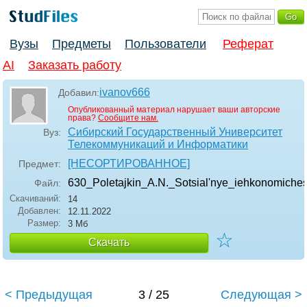
Вузы
Предметы
Пользователи
Реферат
AI
Заказать работу
ivanov666
Добавил:
Опубликованный материал нарушает ваши авторские
права?
Сообщите нам.
Сибирский Государственный Университет
Вуз:
Телекоммуникаций и Информатики
[НЕСОРТИРОВАННОЕ]
Предмет:
630_Poletajkin_A.N._Sotsial'nye_iehkonomiches
Файл:
Скачиваний:
14
Добавлен:
12.11.2022
Размер:
3 Мб
☆
Скачать
< Предыдущая
3 / 25
Следующая >