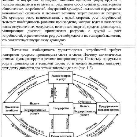
позиции надсистемы и ее целей и представляет собой степень удовлетворения
общественных потребностей. Внутренний
критерий
полностью определяется
экономической системой
и выражает величину затрат различных ресурсов.
Оба
критерия
тесно взаимосвязаны: с одной стороны, рост потребностей
вызывает необходимость развития производства, которое ведет к появлению
новых искусственных материалов, источников энергии, средств производства,
расширяющих диапазон применяемых ресурсов; с другой – рост
потребностей, ограниченность ресурсов побуждают к их всемерной экономии,
что соответствует внутреннему
критерию
.
25
Постоянная необходимость удовлетворения потребностей требует
повторения
процесса
производства снова и снова. Поэтому
экономическая
система
функционирует в режиме воспроизводства. Поскольку продукты и
услуги производятся в товарной форме, то в каждой экономике навстречу
друг другу движутся два потока: товары и деньги (рис. 1.3).