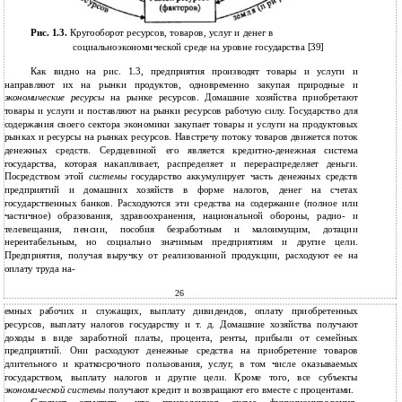
Рис. 1.3.
Кругооборот ресурсов, товаров, услуг и денег в
социальноэкономической среде на уровне государства [39]
Как видно на рис. 1.3, предприятия производят товары и услуги и
направляют их на рынки продуктов, одновременно закупая природные и
экономические ресурсы
на рынке ресурсов. Домашние хозяйства приобретают
товары и услуги и поставляют на рынки ресурсов рабочую силу. Государство для
содержания своего сектора экономики закупает товары и услуги на продуктовых
рынках и ресурсы на рынках ресурсов. Навстречу потоку товаров движется поток
денежных средств. Сердцевиной его является кредитно-денежная система
государства, которая накапливает, распределяет и перераспределяет деньги.
Посредством этой
системы
государство аккумулирует часть денежных средств
предприятий и домашних хозяйств в форме налогов, денег на счетах
государственных банков. Расходуются эти средства на содержание (полное или
частичное) образования, здравоохранения, национальной обороны, радио- и
телевещания, пенсии, пособия безработным и малоимущим, дотации
нерентабельным, но социально значимым предприятиям и другие цели.
Предприятия, получая выручку от реализованной продукции, расходуют ее на
оплату труда на-
26
емных рабочих и служащих, выплату дивидендов, оплату приобретенных
ресурсов, выплату налогов государству и т. д. Домашние хозяйства получают
доходы в виде заработной платы, процента, ренты, прибыли от семейных
предприятий. Они расходуют денежные средства на приобретение товаров
длительного и краткосрочного пользования, услуг, в том числе оказываемых
государством, выплату налогов и другие цели. Кроме того, все субъекты
экономической системы
получают кредит и возвращают его вместе с процентами.