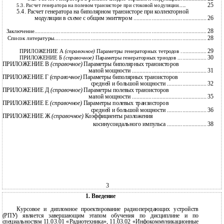
25
5.3. Расчет генератора на полевом транзисторе при стоковой модуляции......
5.4. Расчет генератора на биполярном транзисторе при коллекторной
модуляции в схеме с общим эмиттером ................................................
26
28
Заключение.................................................................................................................
28
Список литературы....................................................................................................
29
ПРИЛОЖЕНИЕ А
(справочное)
Параметры генераторных тетродов .................
30
ПРИЛОЖЕНИЕ Б
(справочное)
Параметры генераторных триодов ...................
ПРИЛОЖЕНИЕ В
(справочное)
Параметры биполярных транзисторов
малой мощности .................................................
31
ПРИЛОЖЕНИЕ Г
(справочное)
Параметры биполярных транзисторов
средней и большой мощности ..........................
32
ПРИЛОЖЕНИЕ Д
(справочное)
Параметры полевых транзисторов
малой мощности .................................................
35
ПРИЛОЖЕНИЕ Е
(справочное)
Параметры полевых транзисторов
средней и большой мощности ..........................
36
ПРИЛОЖЕНИЕ Ж
(справочное)
Коэффициенты разложения
косинусоидального импульса ..........................
38
3
1. Введение
Курсовое и дипломное проектирование радиопередающих устройств
(РПУ) является завершающим этапом обучения по дисциплине и по
специальностям 11.03.01 «Радиотехника», 11.03.02 «Инфокоммуникационные