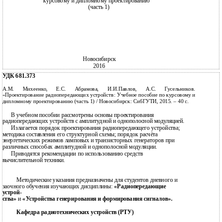
курсовому и дипломному проектированию
(часть 1)
Новосибирск
2016
УДК 681.373
А.М. Михеенко, Е.С. Абрамова, И.И.Павлов, А.С. Гусельников.
«Проектирование радиопередающих устройств: Учебное пособие по курсовому и
дипломному проектированию (часть 1) / Новосибирск: СибГУТИ, 2015. – 40 с.
В учебном пособии рассмотрены основы проектирования
радиопередающих устройств с амплитудной и однополосной модуляцией.
Излагается порядок проектирования радиопередающего устройства;
методика составления его структурной схемы; порядок расчёта
энергетических режимов ламповых и транзисторных генераторов при
различных способах амплитудной и однополосной модуляции.
Приводятся рекомендации по использованию средств
вычислительной техники.
Методические указания предназначены для студентов дневного и
заочного обучения изучающих дисциплины:
«Радиопередающие
устрой-
ства»
и
«Устройства генерирования и формирования сигналов».
Кафедра радиотехнических устройств (РТУ)