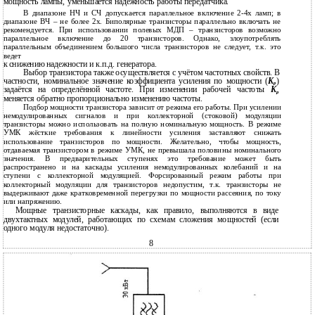
мощность лампы, уменьшается надёжность работы передатчика.
В диапазоне НЧ и СЧ допускается параллельное включение 2-4х ламп; в
диапазоне ВЧ – не более 2х. Биполярные транзисторы параллельно включать не
рекомендуется. При использовании полевых МДП – транзисторов возможно
параллельное включение до 20 транзисторов. Однако, злоупотреблять
параллельным объединением большого числа транзисторов не следует, т.к. это
ведет
к
снижению надежности и к.п.д. генератора.
Выбор транзистора также осуществляется с учётом частотных свойств. В
частности, номинальное значение коэффициента усиления по мощности (
K
)
p
задаётся на определённой частоте. При изменении рабочей частоты
K
p
меняется обратно пропорционально изменению частоты.
Подбор мощности транзистора зависит от режима его работы. При усилении
немодулированных сигналов и при коллекторной (стоковой) модуляции
транзисторы можно использовать на полную номинальную мощность. В режиме
УМК жёсткие требования к линейности усиления заставляют снижать
использование транзисторов по мощности. Желательно, чтобы мощность,
отдаваемая транзистором в режиме УМК, не превышала половины номинального
значения. В предварительных ступенях это требование может быть
распространено и на каскады усиления немодулированных колебаний и на
ступени с коллекторной модуляцией. Форсированный режим работы при
коллекторный модуляции для транзисторов недопустим, т.к. транзисторы не
выдерживают даже кратковременной перегрузки по мощности рассеяния, по току
или напряжению.
Мощные транзисторные каскады, как правило, выполняются в виде
двухтактных модулей, работающих по схемам сложения мощностей (если
одного модуля недостаточно).
8