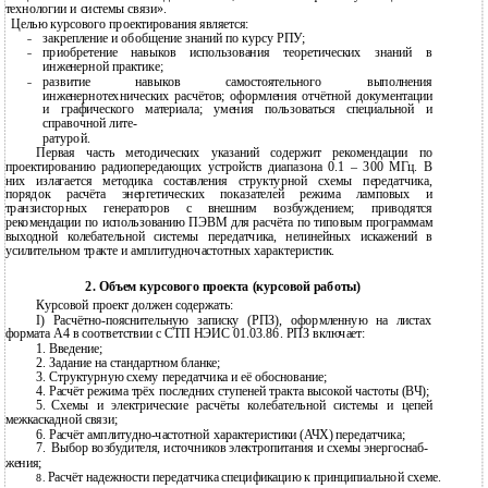
технологии и системы связи».
Целью курсового проектирования является:
˗
закрепление и обобщение знаний по курсу РПУ;
˗
приобретение навыков использования теоретических знаний в
инженерной практике;
˗
развитие навыков самостоятельного выполнения
инженернотехнических расчётов; оформления отчётной документации
и графического материала; умения пользоваться специальной и
справочной лите-
ратурой.
Первая часть методических указаний содержит рекомендации по
проектированию радиопередающих устройств диапазона 0.1 – 300 МГц. В
них излагается методика составления структурной схемы передатчика,
порядок расчёта энергетических показателей режима ламповых и
транзисторных генераторов с внешним возбуждением; приводятся
рекомендации по использованию ПЭВМ для расчёта по типовым программам
выходной колебательной системы передатчика, нелинейных искажений в
усилительном тракте и амплитудночастотных характеристик.
2. Объем курсового проекта (курсовой работы)
Курсовой проект должен содержать:
I) Расчётно-пояснительную записку (РПЗ), оформленную на листах
формата А4 в соответствии с СТП НЭИС 01.03.86. РПЗ включает:
1.
Введение;
2.
Задание на стандартном бланке;
3.
Структурную схему передатчика и её обоснование;
4.
Расчёт режима трёх последних ступеней тракта высокой частоты (ВЧ);
5.
Схемы и электрические расчёты колебательной системы и цепей
межкаскадной связи;
6.
Расчёт
амплитудно-частотной характеристики (АЧХ) передатчика;
7.
Выбор возбудителя, источников электропитания и схемы энергоснаб-
жения;
Расчёт надежности передатчика спецификацию к принципиальной схеме.
8.