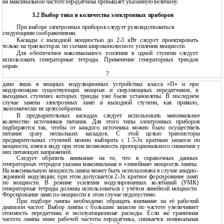
на максимальной частоте передатчика превышает указанную величину.
3.2 Выбор типа и количества электронных приборов
При выборе электронных приборов следует руководствоваться
следующими соображениями.
Каскады с выходной мощностью до 2-3 кВт следует проектировать
только на транзисторах по схемам широкополосного усиления мощности.
Для обеспечения максимального усиления в одной ступени следует
использовать генераторные тетроды. Применение генераторных триодов
оправ-
7
дано лишь в мощных модуляционных устройствах класса «D» и при
модернизации существующих мощных и сверхмощных передатчиков, в
выходных ступенях которых триоды уже были установлены. В последнем
случае замена электронных ламп в выходной ступени, как правило,
экономически не целесообразна.
В предварительных каскадах следует использовать минимальное
количество источников питания. Для этого типы электронных приборов
подбираются так, чтобы от каждого источника можно было осуществить
питание сразу нескольких каскадов. С этой целью транзисторы
предварительных ступеней можно выбирать с 1.5-3х кратным запасом по
мощности, имея в виду при этом возможность пропорционального снижения у
них питающих напряжений.
Следует обратить внимание на то, что в справочных данных
генераторных тетродов указана максимальная и «линейная» мощность лампы.
На максимальную мощность лампа может быть использована в случае анодно-
экранной модуляции; при этом допускается 2-3х кратное форсирование ламп
по мощности. В режиме усиления модулированных колебаний (УМК)
генераторные тетроды должны использоваться с учётом линейной мощности.
Форсирование ламп по мощности в этом случае недопустимо.
При подборе лампы необходимо обращать внимание на её рабочий
диапазон частот. Выбор лампы с большим запасом по частоте увеличивает
стоимость передатчика и эксплуатационные расходы. Если же граничная
частота лампы ниже рабочей частоты передатчика, снижается номинальная