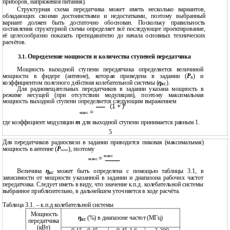
приборов, напряжения питания).
Структурная схема передатчика может иметь несколько вариантов,
обладающих своими достоинствами и недостатками, поэтому выбранный
вариант должен быть достаточно обоснован. Поскольку правильность
составления структурной схемы определяет всё последующее проектирование,
её целесообразно показать преподавателю до начала основных технических
расчётов.
Определение мощности и количества ступеней передатчика
3.1.
Мощность выходной ступени передатчика определяется величиной
мощности в фидере (антенне), которая приведена в задании (
P
) и
A
коэффициентом полезного действия колебательной системы (
η
).
KC
Для радиовещательных передатчиков в задании указана мощность в
режиме несущей (при отсутствии модуляции), поэтому максимальная
мощность выходной ступени определяется следующим выражением
2
(1 + )
=
макс
где коэффициент модуляции
m
для выходной ступени принимается равным 1.
5
Для передатчиков радиосвязи в задании приводится пиковая (максимальная)
мощность в антенне (
P
), поэтому
макс
макс
=
макс
Величина
η
может быть определена с помощью таблицы 3.1, в
KC
зависимости от мощности указанной в задании и диапазона рабочих частот
передатчика. Следует иметь в виду, что значение к.п.д. колебательной системы
выбранное приблизительно, в дальнейшем уточняется в ходе расчёта.
Таблица 3.1. – к.п.д колебательной системы
Мощность
η
(%) в диапазоне частот (МГц)
KC
передатчика
(кВт)