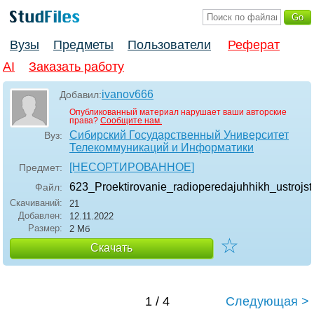
Вузы
Предметы
Пользователи
Реферат
AI
Заказать работу
ivanov666
Добавил:
Опубликованный материал нарушает ваши авторские
права?
Сообщите нам.
Сибирский Государственный Университет
Вуз:
Телекоммуникаций и Информатики
[НЕСОРТИРОВАННОЕ]
Предмет:
623_Proektirovanie_radioperedajuhhikh_ustrojst
Файл:
Скачиваний:
21
Добавлен:
12.11.2022
Размер:
2 Мб
☆
Скачать
1 / 4
Следующая >