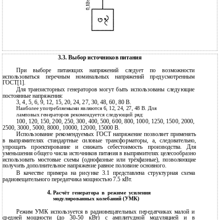
3.3. Выбор источников питания
При выборе питающих напряжений следует по возможности
использоваться перечным номинальных напряжений предусмотренным
ГОСТ[1].
Для транзисторных генераторов могут быть использованы следующие
постоянные напряжения:
3, 4, 5, 6, 9, 12, 15, 20, 24, 27, 30, 48, 60, 80 В.
Наиболее употребляемыми являются 6, 12, 24, 27, 48 В. Для
ламповых генераторов рекомендуется следующий ряд:
100, 120, 150, 200, 250, 300, 400, 500, 600, 800, 1000, 1250, 1500, 2000,
2500, 3000, 5000, 8000, 10000, 12000, 15000 В.
Использование рекомендуемых ГОСТ напряжение позволяет применять
в выпрямителях стандартные силовые трансформаторы, а, следовательно,
упрощать проектирование и снижать себестоимость производства. Для
уменьшения общего числа источников питания в выпрямителях целесообразно
использовать мостовые схемы (однофазные или трёхфазные), позволяющие
получить дополнительное напряжение равное половине основного.
В качестве примера на рисунке 3.1 представлена структурная схема
радиовещательного передатчика мощностью 7.5 кВт.
4.
Расчёт генератора в режиме усиления
модулированных колебаний (УМК)
Режим УМК используется в радиовещательных передатчиках малой и
средней мощности (до 30-50 кВт) с амплитудной модуляцией и в