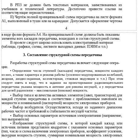
В РПЗ не должно быть текстовых материалов, заимствованных из
учебников и технической литературы. Достаточно привести ссылки на
соответствующие первоисточники.
II) Чертёж полной принципиальной схемы передатчика на листе формата
А1, выполненный в туши или на карандаше. Допускается оформление чертежа
4
в виде фолии формата А4. На принципиальной схеме должны быть показаны
элементы всех каскадов передатчика, вошедших в состав структурной схемы.
В проекте следует широко использовать иллюстративный материал
(таблицы, графики, схемы, листинги выходных данных ПЭВМ и т.п.)
3. Составление структурной схемы передатчика
Разработка структурной семы передатчика включает следующие опера-
ции.
•
Определение числа ступеней (каскадов) передатчика, мощности каждого
из них, а также характера и режима работы (усиление модулированных колебаний,
анодная,
анодно-экранная, коллекторная, стоковая модуляция и т.п.) При этом
следует иметь в виду, что в задании на проектирование радиовещательного
передатчика указана мощность в антенне для режима несущей, а у передатчика
для целей радиосвязи – максимальная (пиковая) мощность.
Выбор типа и количества активных элементов (ламп, транзисторов) для
•
каждой ступени передатчика в соответствии с приближенным значением их
мощности и номинальной (паспортной) мощности электронных приборов.
Выбор возбудителя. Осуществляется, исходя из заданного диапазона
•
рабочих частот и требований к стабильности несущей частоты.
Выбор основных параметров источников электропитания (напряжение,
•
тип выпрямителя)
Изображение структурной схемы, в которой каждый каскад или
•
источник питания представлен квадратом с указанием основных параметров
(тип, число и схема включения электронных приборов, коэффициент усиления,
выходная мощность ступени, суммарная номинальная мощность электронных