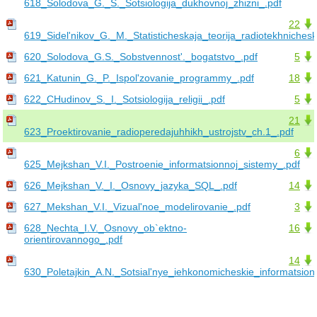
618_Solodova_G._S._Sotsiologija_dukhovnoj_zhizni_.pdf
22
619_Sidel'nikov_G._M._Statisticheskaja_teorija_radiotekhnichesk
620_Solodova_G.S._Sobstvennost'._bogatstvo_.pdf
5
621_Katunin_G._P._Ispol'zovanie_programmy_.pdf
18
622_CHudinov_S._I._Sotsiologija_religii_.pdf
5
21
623_Proektirovanie_radioperedajuhhikh_ustrojstv_ch.1_.pdf
6
625_Mejkshan_V.I._Postroenie_informatsionnoj_sistemy_.pdf
626_Mejkshan_V._I._Osnovy_jazyka_SQL_.pdf
14
627_Mekshan_V.I._Vizual'noe_modelirovanie_.pdf
3
628_Nechta_I.V._Osnovy_ob`ektno-
16
orientirovannogo_.pdf
14
630_Poletajkin_A.N._Sotsial'nye_iehkonomicheskie_informatsion