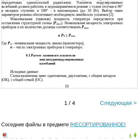
передатчиках однополосной радиосвязи. Усилитель модулированных
колебаний должен работать в недонапряжённом режиме с голом отсечки в 90°
в мощных ступенях и 180° - в маломощных (до 10 Вт). Выбор таких
параметров режима обеспечивает необходимую линейность усиления [2].
Максимальная (пиковая) мощность генератора определяется при
составлении структурной схемы (
P
). Номинальная мощность электронных
макс
приборов и их количество должны соответствовать
P
макс
n P
≥ P
N
макс
Где
P
- номинальная мощность лампы (транзистора),
N
n
– число электронных приборов в генераторе.
4.1 Расчет лампового усилителя
амплитудномодулированных
колебаний
Исходные данные:
Схема включения ламп: однотактная, двухтактная, с общим катодом
(ОК), с общей сеткой (ОС).
10
1 / 4
Следующая >
Соседние файлы в предмете
[НЕСОРТИРОВАННОЕ]
4