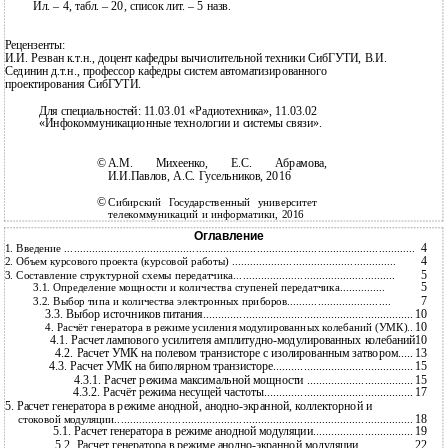
Ил. – 4, табл. – 20, список лит. – 5 назв.
Рецензенты:
И.И. Резван к.т.н., доцент кафедры вычислительной техники СибГУТИ, В.И.
Сединин д.т.н., профессор кафедры систем автоматизированного
проектирования СибГУТИ.
Для специальностей: 11.03.01 «Радиотехника», 11.03.02
«Инфокоммуникационные технологии и системы связи».
©
А.М. Михеенко, Е.С. Абрамова,
И.И.Павлов, А.С. Гусельников, 2016
©
Сибирский Государственный университет
телекоммуникаций и информатики, 2016
Оглавление
4
1. Введение ...................................................................................................................
4
2. Объем курсового проекта (курсовой работы) ......................................................
5
3. Составление структурной схемы передатчика.....................................................
5
3.1. Определение мощности и количества ступеней передатчика...............
7
3.2. Выбор типа и количества электронных приборов..................................
3.3. Выбор источников питания.....................................................................
10
10
4. Расчёт генератора в режиме усиления модулированных колебаний (УМК)..
4.1. Расчет лампового усилителя амплитудно-модулированных колебаний10
4.2. Расчет УМК на полевом транзисторе с изолированным затвором.....
13
4.3. Расчет УМК на биполярном транзисторе..............................................
15
4.3.1. Расчет режима максимальной мощности ...................................
15
4.3.2. Расчёт режима несущей частоты.................................................
17
5. Расчет генератора в режиме анодной, анодно-экранной, коллекторной и
18
стоковой модуляции..................................................................................................
5.1. Расчет генератора в режиме анодной модуляции.................................
19
5.2. Расчет генератора в режиме анодно-экранной модуляции..................
22