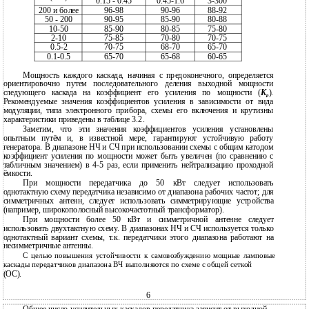
0.15 - 0.45
0.45-1.6
3-300
200 и более
96-98
90-96
88-92
50 - 200
90-95
85-90
80-88
10-50
85-90
80-85
75-80
2-10
75-85
70-80
70-75
0.5-2
70-75
68-70
65-70
0.1-0.5
65-70
65-68
60-65
Мощность каждого каскада, начиная с предоконечного, определяется
ориентировочно путем последовательного деления выходной мощности
следующего каскада на коэффициент его усиления по мощности (
K
).
p
Рекомендуемые значения коэффициентов усиления в зависимости от вида
модуляции, типа электронного прибора, схемы его включения и крутизны
характеристики приведены в таблице 3.2.
Заметим, что эти значения коэффициентов усиления установлены
опытным путём и, в известной мере, гарантируют устойчивую работу
генератора. В диапазоне НЧ и СЧ при использовании схемы с общим катодом
коэффициент усиления по мощности может быть увеличен (по сравнению с
табличным значением) в 4-5 раз, если применить нейтрализацию проходной
ёмкости.
При мощности передатчика до 50 кВт следует использовать
однотактную схему передатчика независимо от диапазона рабочих частот; для
симметричных антенн, следует использовать симметрирующие устройства
(например, широкополосный высокочастотный трансформатор).
При мощности более 50 кВт и симметричной антенне следует
использовать двухтактную схему. В диапазонах НЧ и СЧ используется только
однотактный вариант схемы, т.к. передатчики этого диапазона работают на
несимметричные антенны.
С целью повышения устойчивости к самовозбуждению мощные ламповые
каскады передатчиков диапазона ВЧ выполняются по схеме с общей сеткой
(ОС).
6