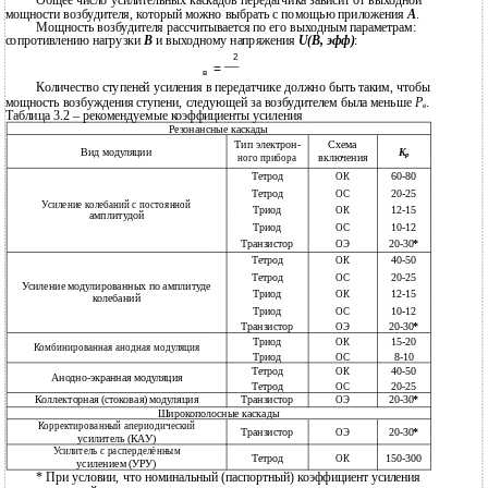
Общее число усилительных каскадов передатчика зависит от выходной
мощности возбудителя, который можно выбрать с помощью приложения
А
.
Мощность возбудителя рассчитывается по его выходным параметрам:
сопротивлению нагрузки
B
и выходному напряжения
U(B, эфф)
:
2
=
в
Количество ступеней усиления в передатчике должно быть таким, чтобы
мощность возбуждения ступени, следующей за возбудителем была меньше
P
.
в
Таблица 3.2 – рекомендуемые коэффициенты усиления
Резонансные каскады
Тип электрон-
Схема
Вид модуляции
K
p
включения
ного прибора
Тетрод
60-80
ОК
Тетрод
20-25
ОС
Усиление колебаний с постоянной
Триод
12-15
ОК
амплитудой
Триод
10-12
ОС
Транзистор
20-30
*
ОЭ
Тетрод
40-50
ОК
Тетрод
20-25
ОС
Усиление модулированных по амплитуде
Триод
12-15
ОК
колебаний
Триод
10-12
ОС
Транзистор
20-30
*
ОЭ
Триод
15-20
ОК
Комбинированная анодная модуляция
Триод
8-10
ОС
Тетрод
40-50
ОК
Анодно-экранная модуляция
Тетрод
20-25
ОС
Коллекторная (стоковая) модуляция
Транзистор
20-30
*
ОЭ
Широкополосные каскады
Корректированный апериодический
Транзистор
20-30
*
ОЭ
усилитель (КАУ)
Усилитель с расперделённым
Тетрод
150-300
ОК
усилением (УРУ)
* При условии, что номинальный (паспортный) коэффициент усиления